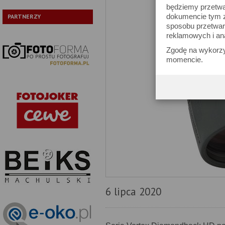
będziemy przetwa
dokumencie tym zn
PARTNERZY
sposobu przetwar
reklamowych i an
Zgodę na wykorzy
momencie.
6 lipca 2020