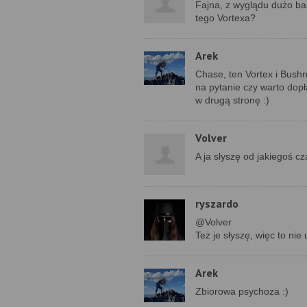
Fajna, z wyglądu dużo bar
tego Vortexa?
Arek
Chase, ten Vortex i Bushne
na pytanie czy warto dopł
w drugą stronę :)
Volver
A ja slyszę od jakiegoś c
ryszardo
@Volver
Też je słyszę, więc to nie 
Arek
Zbiorowa psychoza :)