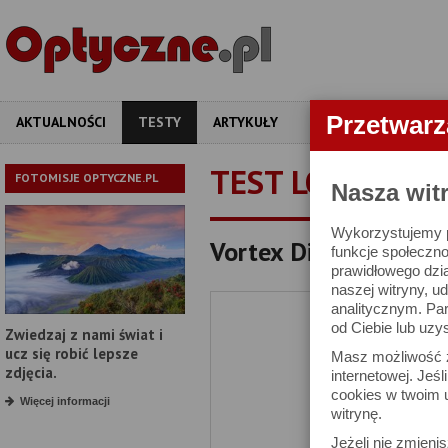
Przetwar
AKTUALNOŚCI
TESTY
ARTYKUŁY
APARATY
OBIEKT
TEST LORNETKI
FOTOMISJE OPTYCZNE.PL
Nasza wit
Wykorzystujemy pl
Vortex Diamondback H
funkcje społeczno
prawidłowego dzia
naszej witryny, 
analitycznym. Pa
od Ciebie lub uzy
Zwiedzaj z nami świat i
ucz się robić lepsze
Masz możliwość z
zdjęcia.
internetowej. Jeś
cookies w twoim u
Więcej informacji
witrynę.
Jeżeli nie zmienis