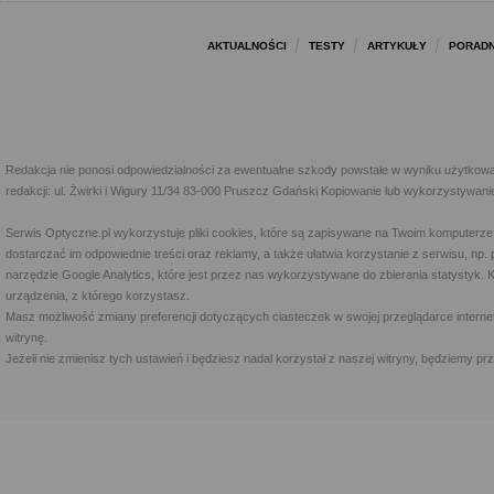
AKTUALNOŚCI
TESTY
ARTYKUŁY
PORADN
Redakcja nie ponosi odpowiedzialności za ewentualne szkody powstałe w wyniku użytkowa
redakcji: ul. Żwirki i Wigury 11/34 83-000 Pruszcz Gdański Kopiowanie lub wykorzystywan
Serwis Optyczne.pl wykorzystuje pliki cookies, które są zapisywane na Twoim komputerze
dostarczać im odpowiednie treści oraz reklamy, a także ułatwia korzystanie z serwisu, 
narzędzie Google Analytics, które jest przez nas wykorzystywane do zbierania statystyk. 
urządzenia, z którego korzystasz.
Masz możliwość zmiany preferencji dotyczących ciasteczek w swojej przeglądarce internet
witrynę.
Jeżeli nie zmienisz tych ustawień i będziesz nadal korzystał z naszej witryny, będziemy 