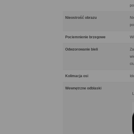
po
Nieostrość obrazu
Ni
po
Pociemnienie brzegowe
Wi
Odwzorowanie bieli
Za
wi
ci
Kolimacja osi
Id
Wewnętrzne odblaski