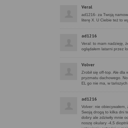
Veral
ad1216- za Twoją namową 
literę X. U Ciebie też to 
ad1216
Veral: to mam nadzieję, że
oglądałem latarni przez l
Volver
Zrobił się off-top. Ale dla
pryzmatu dachowego. Nor
EL go nie ma, w tańszych 
ad1216
Volver: nie obiecywałem, ż
Swoją drogą to kilka dni
dobry ale zdziwiły mnie o
noszę okulary -4,5 dioptr