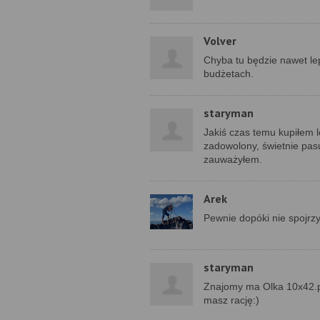
Volver
Chyba tu będzie nawet lep
budżetach.
staryman
Jakiś czas temu kupiłem l
zadowolony, świetnie pasu
zauważyłem.
Arek
Pewnie dopóki nie spojrzy
staryman
Znajomy ma Olka 10x42.p
masz rację:)