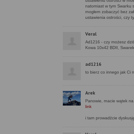
ustawieniu ostrości w mo
natomiast w tym Swarku sk
mogłem zobaczyć bez zało
ustawienia ostrości, czy t
Veral
Ad1216 - czy możesz dzi
Kowa 10x42 BDII, Swarek 
ad1216
to bierz co innego jak Ci
Arek
Panowie, macie wątek na
link
i tam prowadźcie dyskusj