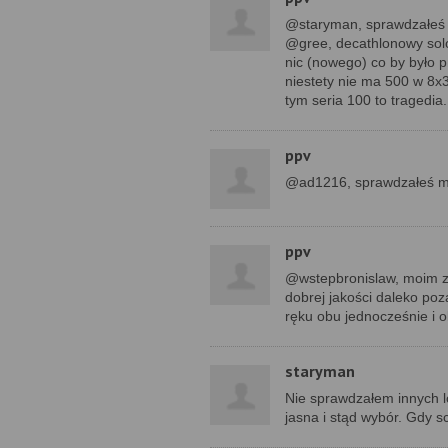
@staryman, sprawdzałeś 
@gree, decathlonowy solo
nic (nowego) co by było pr
niestety nie ma 500 w 8x3
tym seria 100 to tragedia.
ppv
@ad1216, sprawdzałeś mo
ppv
@wstepbronislaw, moim zd
dobrej jakości daleko poz
ręku obu jednocześnie i o
staryman
Nie sprawdzałem innych l
jasna i stąd wybór. Gdy 