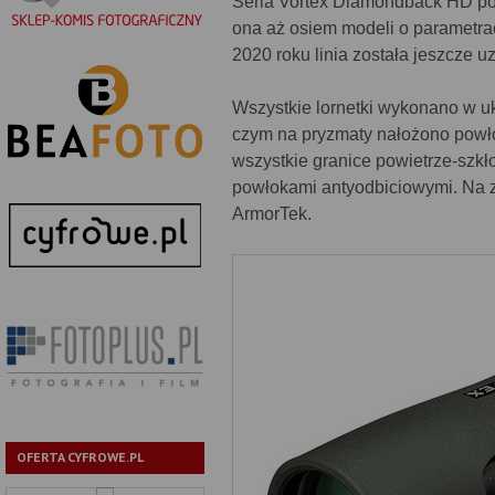
Seria Vortex Diamondback HD poj
ona aż osiem modeli o parametra
2020 roku linia została jeszcze 
Wszystkie lornetki wykonano w 
czym na pryzmaty nałożono powłok
wszystkie granice powietrze-szk
powłokami antyodbiciowymi. Na 
ArmorTek.
OFERTA CYFROWE.PL