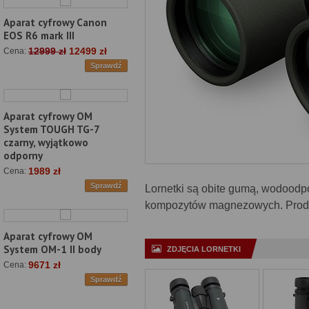
Aparat cyfrowy Canon
EOS R6 mark III
12999 zł
12499 zł
Cena:
Sprawdź
Aparat cyfrowy OM
System TOUGH TG-7
czarny, wyjątkowo
odporny
1989 zł
Cena:
Sprawdź
Lornetki są obite gumą, wodoodp
kompozytów magnezowych. Produce
Aparat cyfrowy OM
System OM-1 II body
ZDJĘCIA LORNETKI
9671 zł
Cena:
Sprawdź