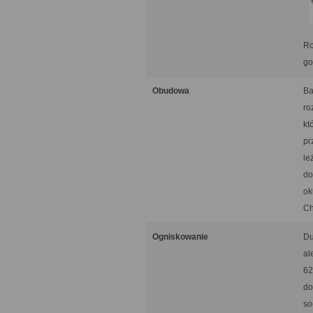
Ro
go
Obudowa
Ba
ro
kt
pr
le
do
ok
Ch
Ogniskowanie
Du
al
62
do
so