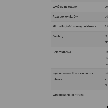
Wyjście na statyw
Je
Rozstaw okularów
od
Min. odległość ostrego widzenia
2.
Okulary
O 
st
Pole widzenia
Zm
gr
ro
Wyczernienie i kurz wewnątrz
We
tubusa
sz
Ni
Winietowanie centralne