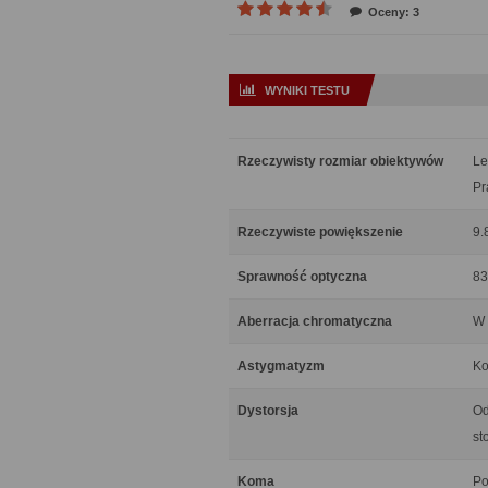
Oceny: 3
WYNIKI TESTU
Rzeczywisty rozmiar obiektywów
Le
Pr
Rzeczywiste powiększenie
9.
Sprawność optyczna
83
Aberracja chromatyczna
W 
Astygmatyzm
Ko
Dystorsja
Od
st
Koma
Po