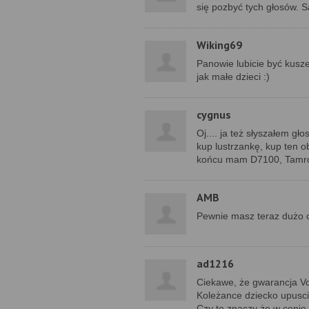
się pozbyć tych głosów. S
Wiking69
Panowie lubicie być kusze
jak małe dzieci :)
cygnus
Oj.... ja też słyszałem gło
kup lustrzankę, kup ten o
końcu mam D7100, Tamron 1
AMB
Pewnie masz teraz dużo c
ad1216
Ciekawe, że gwarancja Vor
Koleżance dziecko upuscil
Czy to znaczy że w cenie