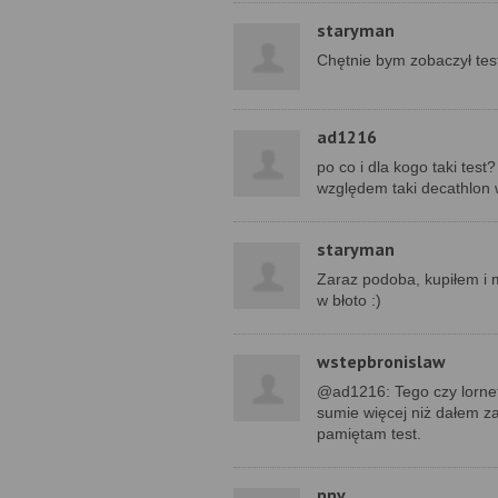
staryman
Chętnie bym zobaczył tes
ad1216
po co i dla kogo taki test
względem taki decathlon wy
staryman
Zaraz podoba, kupiłem i m
w błoto :)
wstepbronislaw
@ad1216: Tego czy lornet
sumie więcej niż dałem za
pamiętam test.
ppv