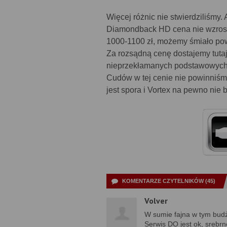
Więcej różnic nie stwierdziliśmy.
Diamondback HD cena nie wzrosła
1000-1100 zł, możemy śmiało pow
Za rozsądną cenę dostajemy tutaj
nieprzekłamanych podstawowych p
Cudów w tej cenie nie powinniśmy
jest spora i Vortex na pewno nie 
KOMENTARZE CZYTELNIKÓW (45)
Volver
W sumie fajna w tym budż
Serwis DO jest ok, srebrn