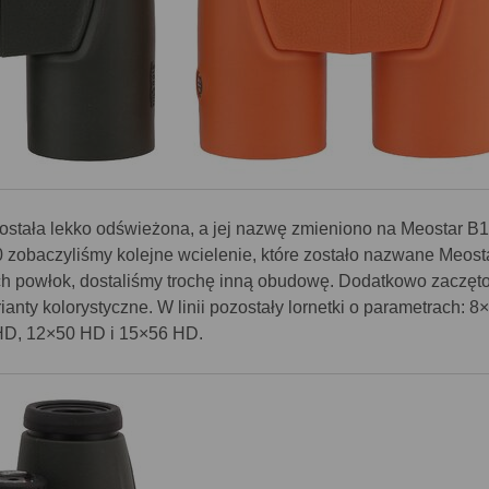
została lekko odświeżona, a jej nazwę zmieniono na Meostar B1
0 zobaczyliśmy kolejne wcielenie, które zostało nazwane Meost
ch powłok, dostaliśmy trochę inną obudowę. Dodatkowo zaczęt
nty kolorystyczne. W linii pozostały lornetki o parametrach: 8
HD, 12×50 HD i 15×56 HD.