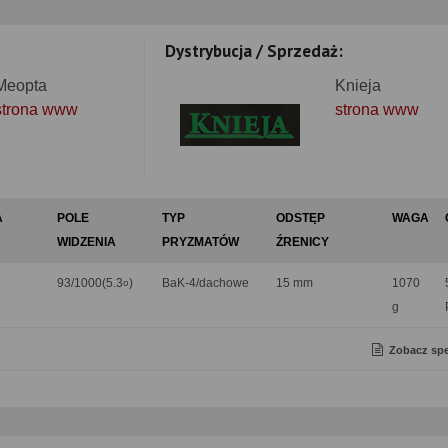
Dystrybucja / Sprzedaż:
Meopta
Knieja
strona www
strona www
A
POLE
TYP
ODSTĘP
WAGA
WIDZENIA
PRYZMATÓW
ŹRENICY
93/1000(5.3
)
BaK-4/dachowe
15 mm
1070
o
g
Zobacz spe