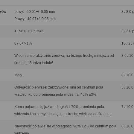
ywów
Lewy: 50.01+/- 0.05 mm
8 / 8.0 
Prawy: 49.97+/- 0.05 mm
11.98+/- 0.05 raza
3 / 3.0 
87.6+/- 1%
15 / 25.
W centrum praktycznie zerowa, na brzegu trochę mniejsza od
8.6 / 10
średniej. Bardzo ładnie!
Mały.
8 / 10.0
Odległość pierwszej zakrzywionej linii od centrum pola
5 / 10.0
w stosunku do promienia pola widzenia: 46% ±3%.
Koma pojawia się już w odległości 70% promienia pola
7 / 10.0
widzenia i na samym brzegu jest trochę większa od średniej.
Nieostrość pojawia się w odległości 90% ±2% od centrum pola
8 / 10.0
widzenia.