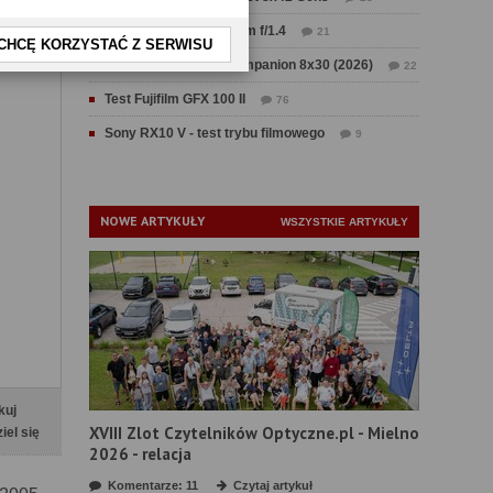
Test Sirui Aurora 35 mm f/1.4
21
CHCĘ KORZYSTAĆ Z SERWISU
Test Swarovski CL Companion 8x30 (2026)
22
Test Fujifilm GFX 100 II
76
Sony RX10 V - test trybu filmowego
9
NOWE ARTYKUŁY
WSZYSTKIE ARTYKUŁY
kuj
XVIII Zlot Czytelników Optyczne.pl - Mielno
iel się
2026 - relacja
Komentarze: 11
Czytaj artykuł