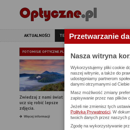
Przetwarzanie d
AKTUALNOŚCI
TESTY
ARTYKUŁY
APARATY
TEST LORNE
FOTOMISJE OPTYCZNE.PL
Nasza witryna kor
Wykorzystujemy pliki cookie do
Meopta MeoStar
naszej witrynie, a także do pra
udostępniamy partnerom społe
danymi otrzymanymi od Ciebie l
Masz możliwość zmiany prefere
Zwiedzaj z nami świat i
zapisywanie przez nas plików c
ucz się robić lepsze
Jeżeli nie zmienisz tych ustaw
zdjęcia.
Polityką Prywatności
. W dokume
Więcej informacji
twoich danych przez naszych p
Zgodę na wykorzystywanie pr