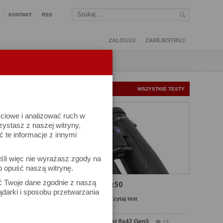
KONTAKT
RSS
ZALOGUJ
ZAREJESTRUJ
Q
FORUM
FOTOMISJE
NOWE TESTY
WSZYSTKIE TESTY
ściowe i analizować ruch w
rzystasz z naszej witryny,
te informacje z innymi
śli więc nie wyrażasz zgody na
b opuść naszą witrynę.
ać Twoje dane zgodnie z naszą
Test Carl Zeiss SFL 8x50
ądarki i sposobu przetwarzania
Komentarze: 10
Czytaj test
Test Delta Optical Forest 8x42 Gen3
23