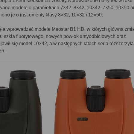
Meopta z serii Meostar B1 zostały wprowadzone na rynek w roku
wano modele o parametrach 7×42, 8×42, 10×42, 7×50, 10×50 o
ono je o instrumenty klasy 8×32, 10×32 i 12×50.
zęła wprowadzać modele Meostar B1 HD, w których główna zmi
u szkła fluorytowego, nowych powłok antyodbiciowych oraz
awił się model 10×42, a w następnych latach seria rozszerzyła
56.