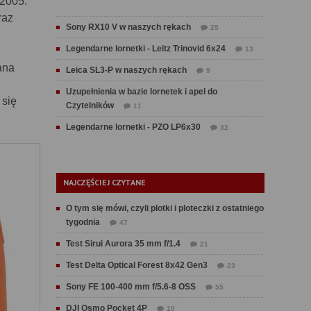
 2005.
raz
Sony RX10 V w naszych rękach
25
Legendarne lornetki - Leitz Trinovid 6x24
13
ana
Leica SL3-P w naszych rękach
9
Uzupełnienia w bazie lornetek i apel do
 się
Czytelników
11
Legendarne lornetki - PZO LP6x30
32
NAJCZĘŚCIEJ CZYTANE
O tym się mówi, czyli plotki i ploteczki z ostatniego
tygodnia
47
Test Sirui Aurora 35 mm f/1.4
21
Test Delta Optical Forest 8x42 Gen3
23
Sony FE 100-400 mm f/5.6-8 OSS
55
DJI Osmo Pocket 4P
10