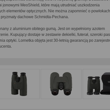
i jonowymi MeoShield, które mają utrudniać uszkodzenia
nych elementów optycznych. Nie można zapomnieć o powłokac
 pryzmaty dachowe Schmidta-Pechana.
konany z aluminium obitego gumą. Jest on wypełniony azotem
nie. Kupujący dostaje w zestawie dekielki, futerał, szeroki pa
nia optyki. Lornetka objęta jest 30-letnią gwarancją po zarejest
ucenta.