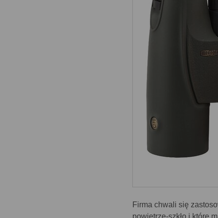
Firma chwali się zastos
powietrze-szkło i które