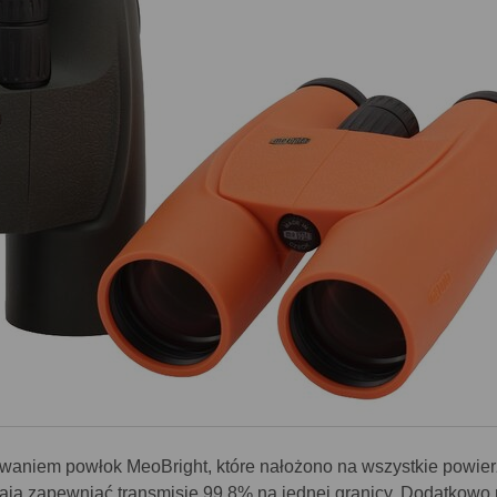
owaniem powłok MeoBright, które nałożono na wszystkie powie
 mają zapewniać transmisję 99.8% na jednej granicy. Dodatkow