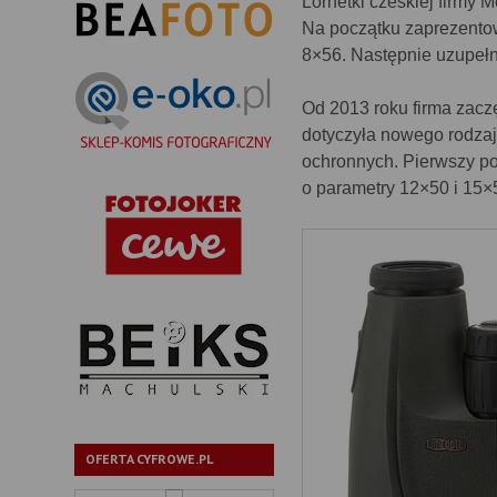
Lornetki czeskiej firmy 
Na początku zaprezento
8×56. Następnie uzupełni
Od 2013 roku firma zac
dotyczyła nowego rodzaj
ochronnych. Pierwszy poj
o parametry 12×50 i 15×
OFERTA CYFROWE.PL