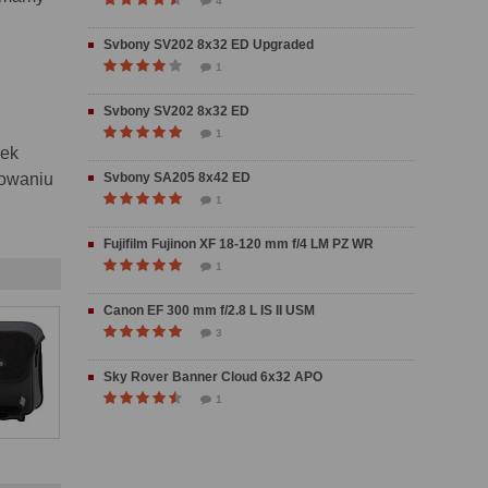
4
Svbony SV202 8x32 ED Upgraded
h
1
Svbony SV202 8x32 ED
1
sek
rowaniu
Svbony SA205 8x42 ED
1
Fujifilm Fujinon XF 18-120 mm f/4 LM PZ WR
1
Canon EF 300 mm f/2.8 L IS II USM
3
Sky Rover Banner Cloud 6x32 APO
1