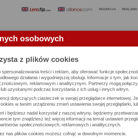
REDAKCJA
REKLAMA
anych osobowych
OBIEKTYWY
LORNETKI
SŁOWNICZEK
RANKINGI
FA
TKI
zysta z plików cookies
 spersonalizowania treści i reklam, aby oferować funkcje społeczno
 B1 Plus 12x50 HD - test lornetki
widłowego działania i wygodniejszej obsługi. Informacje o tym, jak ko
cznościowym, reklamowym i analitycznym. Partnerzy mogą połączyć 
ub uzyskanymi podczas korzystania z ich usług i innych witryn.
ncji dotyczących ciasteczek w swojej przeglądarce internetowej. Je
ookies w twoim urządzeniu zmień ustawienia swojej przeglądarki, lu
ień i będziesz nadal korzystał z naszej witryny, będziemy przetwarz
ncie tym znajdziesz też więcej informacji na temat ustawień przegl
artnerów społecznościowych, reklamowych i analitycznych.
zez nas plików cookies możesz cofnąć w dowolnym momencie.