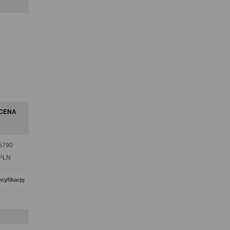
CENA
5790
PLN
cyfikację