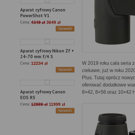
Aparat cyfrowy Canon
PowerShot V1
4349 zł
3649 zł
Cena:
Sprawdź
Aparat cyfrowy Nikon Zf +
24-70 mm f/4 S
W 2019 roku cała seria 
12234 zł
Cena:
ciekawe, już w roku 202
Sprawdź
Plus. Tutaj oprócz nowy
oferować dodatkowe waria
Aparat cyfrowy Canon
8×42, 8×56 oraz 10×42 
EOS R5
12989 zł
11999 zł
Cena:
Sprawdź