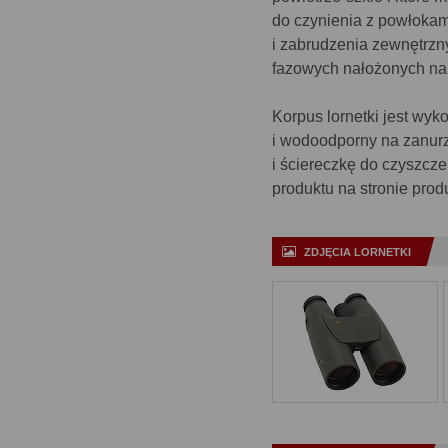
do czynienia z powłokam
i zabrudzenia zewnętrz
fazowych nałożonych na
Korpus lornetki jest wy
i wodoodporny na zanurze
i ściereczkę do czyszcze
produktu na stronie prod
ZDJĘCIA LORNETKI