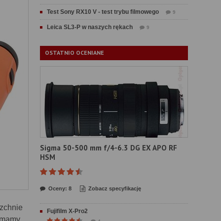
Test Sony RX10 V - test trybu filmowego
9
Leica SL3-P w naszych rękach
9
OSTATNIO OCENIANE
Sigma 50-500 mm f/4-6.3 DG EX APO RF
HSM
Oceny: 8
Zobacz specyfikację
rzchnie
Fujifilm X-Pro2
o mamy