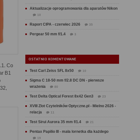
Aktualizacje oprogramowania dla aparatów Nikon
10
Raport CIPA - czerwiec 2026
35
Pergear 50 mm f/1.4
3
OSTATNIO KOMENTOWANE
.1. Co
Test Carl Zeiss SFL 8x50
10
ar B1
o
Sigma C 18-50 mm f/2.8 DC DN - pierwsze
wrażenia
80
×32,
Test Delta Optical Forest 8x42 Gen3
23
XVIII Zlot Czytelników Optyczne.pl - Mielno 2026 -
relacja
11
Test Sirui Aurora 35 mm f/1.4
21
Pentax Papilio III - mała lornetka dla każdego
19