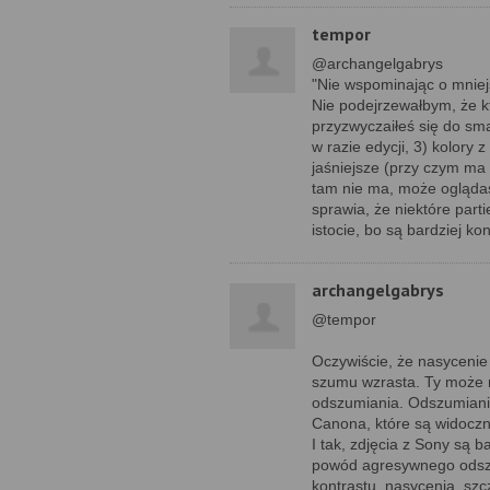
tempor
@archangelgabrys
"Nie wspominając o mnie
Nie podejrzewałbym, że kt
przyzwyczaiłeś się do smar
w razie edycji, 3) kolory 
jaśniejsze (przy czym ma
tam nie ma, może oglądas
sprawia, że niektóre part
istocie, bo są bardziej ko
archangelgabrys
@tempor
Oczywiście, że nasycenie j
szumu wzrasta. Ty może ni
odszumiania. Odszumianie
Canona, które są widoczn
I tak, zdjęcia z Sony są b
powód agresywnego odszu
kontrastu, nasycenia, sz