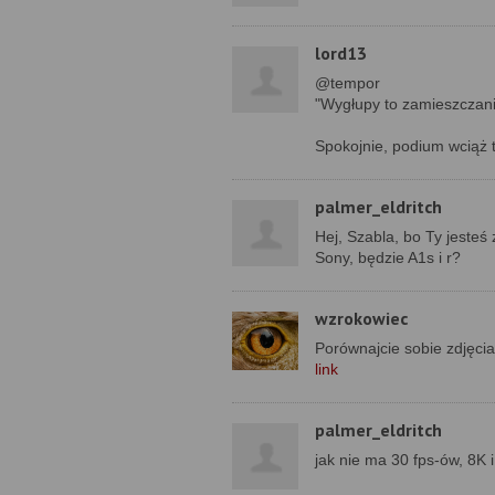
lord13
@tempor
"Wygłupy to zamieszczani
Spokojnie, podium wciąż 
palmer_eldritch
Hej, Szabla, bo Ty jesteś
Sony, będzie A1s i r?
wzrokowiec
Porównajcie sobie zdjęci
link
palmer_eldritch
jak nie ma 30 fps-ów, 8K 