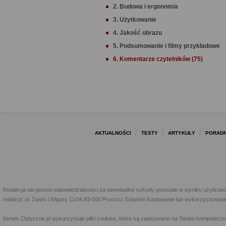
2. Budowa i ergonomia
3. Użytkowanie
4. Jakość obrazu
5. Podsumowanie i filmy przykładowe
6. Komentarze czytelników (75)
AKTUALNOŚCI
TESTY
ARTYKUŁY
PORADN
Redakcja nie ponosi odpowiedzialności za ewentualne szkody powstałe w wyniku użytkowa
redakcji: ul. Żwirki i Wigury 11/34 83-000 Pruszcz Gdański Kopiowanie lub wykorzystywan
Serwis Optyczne.pl wykorzystuje pliki cookies, które są zapisywane na Twoim komputerze