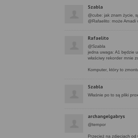
Szabla
@cube: jak znam życie, spe
@Rafaelito: może Amadi w
Rafaelito
@Szabla
jedna uwaga: A1 będzie u
właściwy rekorder mnie z
Komputer, który to zmontu
Szabla
Właśnie po to są pliki prox
archangelgabrys
@tempor
Przecież na zdjęciach od 