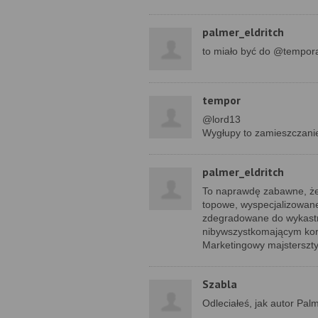
palmer_eldritch
to miało być do @tempora :
tempor
@lord13
Wygłupy to zamieszczanie
palmer_eldritch
To naprawdę zabawne, że 
topowe, wyspecjalizowane p
zdegradowane do wykastr
nibywszystkomającym kor
Marketingowy majsterszty
Szabla
Odleciałeś, jak autor Palm