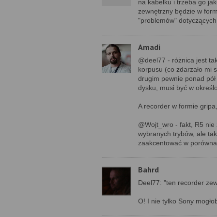
na kabelku i trzeba go j
zewnętrzny będzie w form
"problemów" dotyczących 
Amadi
@deel77 - różnica jest t
korpusu (co zdarzało mi si
drugim pewnie ponad pół k
dysku, musi być w określo
A recorder w formie gripa
@Wojt_wro - fakt, R5 nie 
wybranych trybów, ale tak
zaakcentować w porówna
Bahrd
Deel77: "ten recorder ze
O! I nie tylko Sony mogło