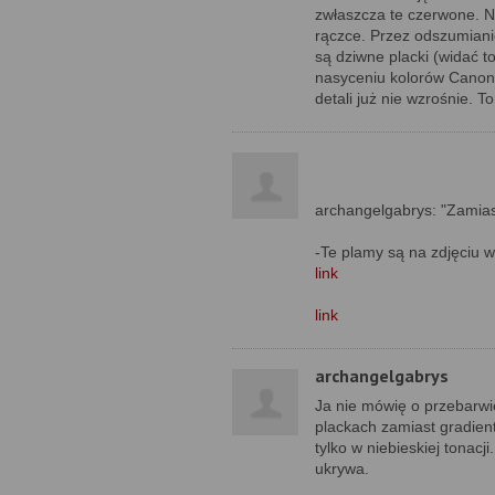
zwłaszcza te czerwone. Na
rączce. Przez odszumiani
są dziwne placki (widać 
nasyceniu kolorów Canon
detali już nie wzrośnie. 
archangelgabrys: "Zamiast
-Te plamy są na zdjęciu
link
link
archangelgabrys
Ja nie mówię o przebarwie
plackach zamiast gradien
tylko w niebieskiej tonacj
ukrywa.