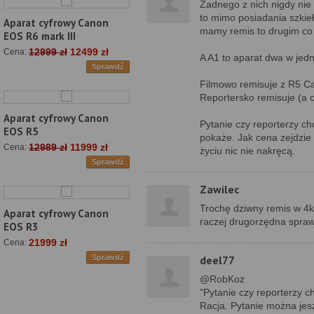
Żadnego z nich nigdy nie
to mimo posiadania szkie
Aparat cyfrowy Canon
mamy remis to drugim co 
EOS R6 mark III
12999 zł
12499 zł
Cena:
A A1 to aparat dwa w jed
Sprawdź
Filmowo remisuje z R5 C
Reportersko remisuje (a
Aparat cyfrowy Canon
Pytanie czy reporterzy ch
EOS R5
pokaże. Jak cena zejdzie
12989 zł
11999 zł
Cena:
życiu nic nie nakręcą.
Sprawdź
Zawilec
Trochę dziwny remis w 4k,
Aparat cyfrowy Canon
raczej drugorzędna spra
EOS R3
21999 zł
Cena:
deel77
Sprawdź
@RobKoz
"Pytanie czy reporterzy c
Racja. Pytanie można jesz