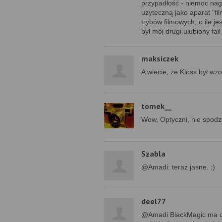
przypadłość - niemoc nagr
użyteczną jako aparat "fi
trybów filmowych, o ile je
był mój drugi ulubiony f
maksiczek
A wiecie, że Kloss był w
tomek__
Wow, Optyczni, nie spodzi
Szabla
@Amadi: teraz jasne. :)
deel77
@Amadi BlackMagic ma ch