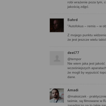
robi wrażenie poza tym, 
jakością zdjęć.
Bahrd
"Autofokus – remis – w o
Z mojego punktu widzenia,
że jest jeszcze wielu taki
deel77
@tempor
Nie wiem jaka jest jakość
wcześniejszych aparatach,
że mogli by wypuścić to
dane.
Amadi
@maksiczek - praktycznie 
taśmie, są filmowane w R
zasadniczo są to takie sa