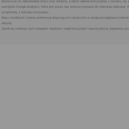
dostarczać im odpowiednie treści oraz reklamy, a także ułatwia korzystanie z serwisu, 
narzędzie Google Analytics, które jest przez nas wykorzystywane do zbierania statystyk. 
urządzenia, z którego korzystasz.
Masz możliwość zmiany preferencji dotyczących ciasteczek w swojej przeglądarce internet
witrynę.
Jeżeli nie zmienisz tych ustawień i będziesz nadal korzystał z naszej witryny, będziemy 