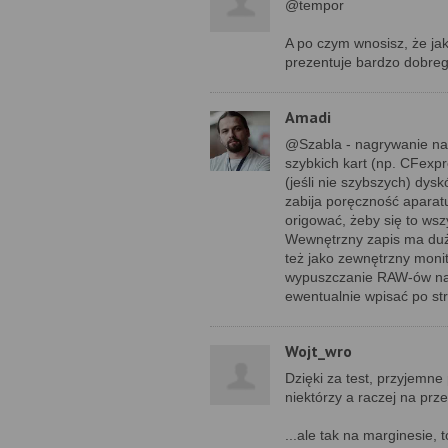
@tempor
A po czym wnosisz, że jak
prezentuje bardzo dobre
Amadi
@Szabla - nagrywanie na 
szybkich kart (np. CFexpr
(jeśli nie szybszych) dys
zabija poręczność aparat
origować, żeby się to wsz
Wewnętrzny zapis ma dużo
też jako zewnętrzny monit
wypuszczanie RAW-ów na 
ewentualnie wpisać po stro
Wojt_wro
Dzięki za test, przyjemne
niektórzy a raczej na prz
...ale tak na marginesie,