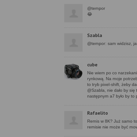
@tempor
😂
Szabla
@tempor: sam widzisz, ja
cube
Nie wiem po co narzekania
rynkową. Na moje potrzeby
to tryb pixel-shift, żeby 
@Szabla, nie dało by się
następnym a7 było by to
Rafaelito
Remis w 8K? Już samo to ż
remisie nie może być mowy