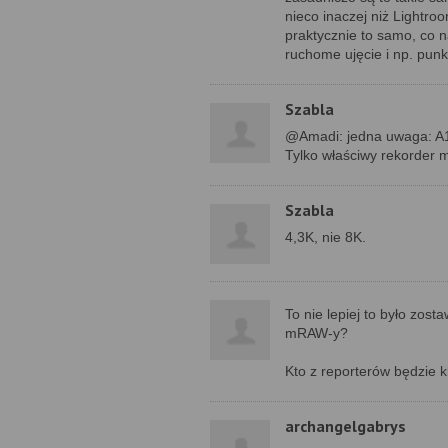
nieco inaczej niż Lightro
praktycznie to samo, co n
ruchome ujęcie i np. pun
Szabla
@Amadi: jedna uwaga: A1
Tylko właściwy rekorder m
Szabla
4,3K, nie 8K.
To nie lepiej to było zost
mRAW-y?
Kto z reporterów będzie 
archangelgabrys