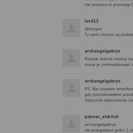
nie oznacza to przewagi 
lord13
@tempor
Ty serio chcesz na podst
archangelgabrys
Równie dobrze można napi
mona je zminimalizować so
archangelgabrys
PS. Nie używam smartfona 
gdy potrzebowałem przeds
Sztucznie odszumione i p
palmer_eldritch
archangelgabrys
nie przegadasz gości :), 