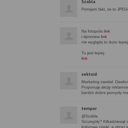
Szabla
Pomijam fakt, że to JPE
Na fotopolis
link
i dpreview
link
nie wygląda to dużo lepiej
Tu jest lepiej:
link
sektoid
Marketing zawitał. Dawkow
Proponuję akcję reklamo
bardzo dobre pomysły ma
tempor
@Szabla
Szczegóły? Kilkadziesiąt 
kolorowe ciapki, a obraz w