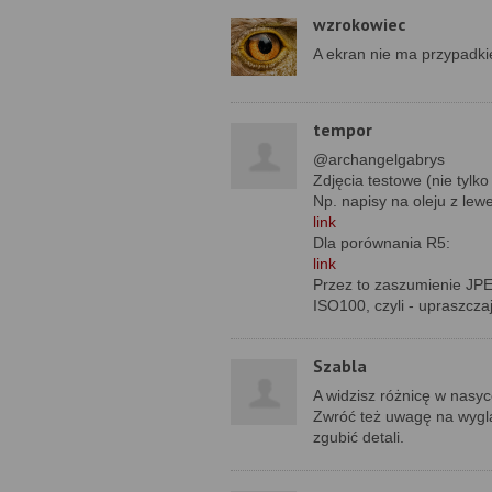
wzrokowiec
A ekran nie ma przypadk
tempor
@archangelgabrys
Zdjęcia testowe (nie tylko 
Np. napisy na oleju z lewe
link
Dla porównania R5:
link
Przez to zaszumienie JPE
ISO100, czyli - upraszcza
Szabla
A widzisz różnicę w nasy
Zwróć też uwagę na wygląd
zgubić detali.