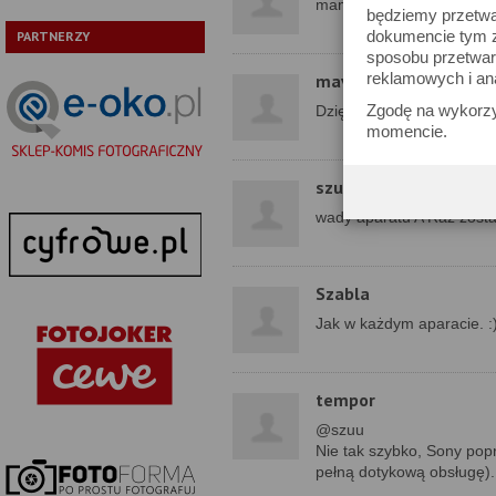
mam nadzieje , ze ten ap
będziemy przetwa
dokumencie tym zn
PARTNERZY
sposobu przetwar
reklamowych i an
mav
Zgodę na wykorzy
Dzięki za test :)
momencie.
szuu
wady aparatu A Raz zost
Szabla
Jak w każdym aparacie. :
tempor
@szuu
Nie tak szybko, Sony popr
pełną dotykową obsługę).