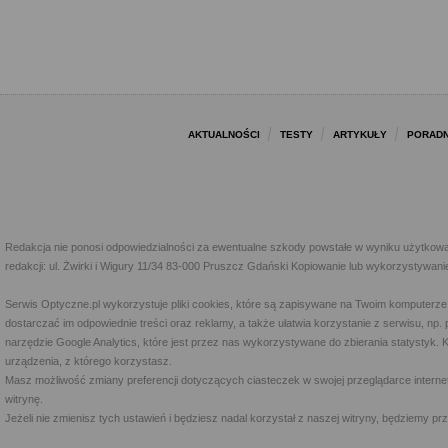
AKTUALNOŚCI
TESTY
ARTYKUŁY
PORADN
Redakcja nie ponosi odpowiedzialności za ewentualne szkody powstałe w wyniku użytkowa
redakcji: ul. Żwirki i Wigury 11/34 83-000 Pruszcz Gdański Kopiowanie lub wykorzystywan
Serwis Optyczne.pl wykorzystuje pliki cookies, które są zapisywane na Twoim komputerze
dostarczać im odpowiednie treści oraz reklamy, a także ułatwia korzystanie z serwisu, 
narzędzie Google Analytics, które jest przez nas wykorzystywane do zbierania statystyk. 
urządzenia, z którego korzystasz.
Masz możliwość zmiany preferencji dotyczących ciasteczek w swojej przeglądarce internet
witrynę.
Jeżeli nie zmienisz tych ustawień i będziesz nadal korzystał z naszej witryny, będziemy 