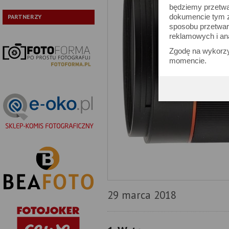
będziemy przetwa
dokumencie tym zn
PARTNERZY
sposobu przetwar
reklamowych i an
Zgodę na wykorzy
momencie.
29 marca 2018