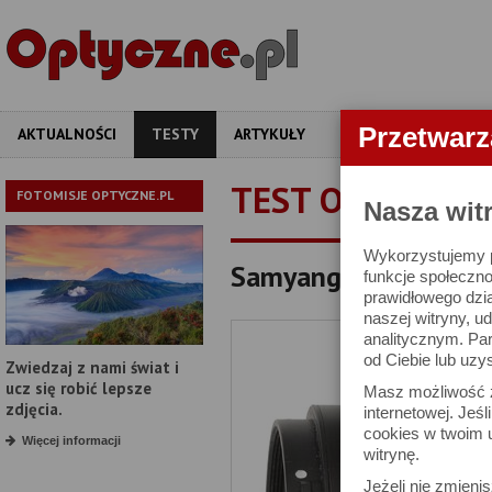
Przetwar
AKTUALNOŚCI
TESTY
ARTYKUŁY
APARATY
OBIEKT
TEST OBIEKTYW
FOTOMISJE OPTYCZNE.PL
Nasza wit
Wykorzystujemy pl
Samyang AF 35 mm f/
funkcje społeczno
prawidłowego dzia
naszej witryny, 
analitycznym. Pa
od Ciebie lub uzy
Zwiedzaj z nami świat i
ucz się robić lepsze
Masz możliwość z
zdjęcia.
internetowej. Jeś
cookies w twoim u
Więcej informacji
witrynę.
Jeżeli nie zmienis