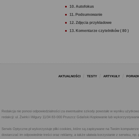
10. Autofokus
11. Podsumowanie
12. Zdjęcia przykładowe
13. Komentarze czytelników ( 80 )
AKTUALNOŚCI
TESTY
ARTYKUŁY
PORADN
Redakcja nie ponosi odpowiedzialności za ewentualne szkody powstałe w wyniku użytkowa
redakcji: ul. Żwirki i Wigury 11/34 83-000 Pruszcz Gdański Kopiowanie lub wykorzystywan
Serwis Optyczne.pl wykorzystuje pliki cookies, które są zapisywane na Twoim komputerze
dostarczać im odpowiednie treści oraz reklamy, a także ułatwia korzystanie z serwisu, 