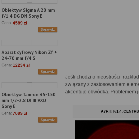
Obiektyw Sigma A 20 mm
f/1.4 DG DN Sony E
4589 zł
Cena:
Sprawdź
Aparat cyfrowy Nikon Zf +
24-70 mm f/4 S
12234 zł
Cena:
Sprawdź
Jeśli chodzi o nieostrości, rozkł
związany z zastosowaniem eleme
akcentuje obwódka. Problemem je
Obiektyw Tamron 35-150
mm f/2-2.8 DI III VXD
Sony E
A7R II, F/1.4, CENTR
7099 zł
Cena:
Sprawdź