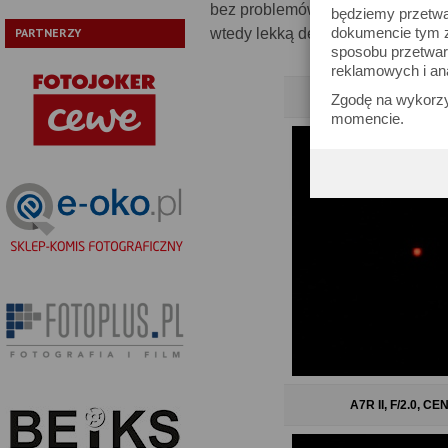
bez problemów, choć zauważalnie
będziemy przetwa
dokumencie tym zn
wtedy lekką deformację obrazu d
PARTNERZY
sposobu przetwar
reklamowych i an
A7R II, F/1.4, C
Zgodę na wykorzy
momencie.
A7R II, F/2.0, C