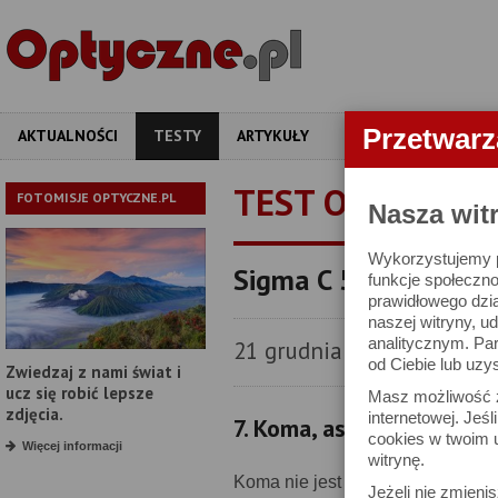
Przetwar
AKTUALNOŚCI
TESTY
ARTYKUŁY
APARATY
OBIEKT
TEST OBIEKTYW
FOTOMISJE OPTYCZNE.PL
Nasza wit
Wykorzystujemy pl
Sigma C 56 mm f/1.4
funkcje społeczno
prawidłowego dzia
naszej witryny, 
analitycznym. Pa
21 grudnia 2018
od Ciebie lub uzy
Zwiedzaj z nami świat i
ucz się robić lepsze
Masz możliwość z
zdjęcia.
internetowej. Jeś
7. Koma, astygmatyzm i 
cookies w twoim u
Więcej informacji
witrynę.
Koma nie jest korygowana idealni
Jeżeli nie zmienis