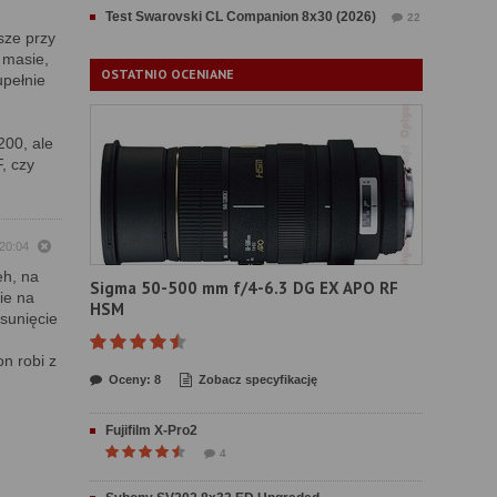
Test Swarovski CL Companion 8x30 (2026)
22
sze przy
 masie,
OSTATNIO OCENIANE
upełnie
200, ale
, czy
 20:04
eh, na
Sigma 50-500 mm f/4-6.3 DG EX APO RF
nie na
HSM
usunięcie
n robi z
Oceny: 8
Zobacz specyfikację
Fujifilm X-Pro2
4