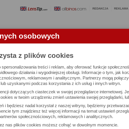
REDAKCJA
REKLAMA
anych osobowych
OBIEKTYWY
LORNETKI
SŁOWNICZEK
RANKINGI
FA
KTYWU
zysta z plików cookies
 spersonalizowania treści i reklam, aby oferować funkcje społeczno
24-70 mm f/2.8 S - test obiektywu
widłowego działania i wygodniejszej obsługi. Informacje o tym, jak ko
cznościowym, reklamowym i analitycznym. Partnerzy mogą połączyć 
ub uzyskanymi podczas korzystania z ich usług i innych witryn.
Arkadiusz Olech
Dru
ncji dotyczących ciasteczek w swojej przeglądarce internetowej. Je
Komentarze: 50
Podz
ookies w twoim urządzeniu zmień ustawienia swojej przeglądarki, lu
ień i będziesz nadal korzystał z naszej witryny, będziemy przetwarz
ncie tym znajdziesz też więcej informacji na temat ustawień przegl
W (50)
NAPISZ KO
artnerów społecznościowych, reklamowych i analitycznych.
22 września 2020,
zez nas plików cookies możesz cofnąć w dowolnym momencie.