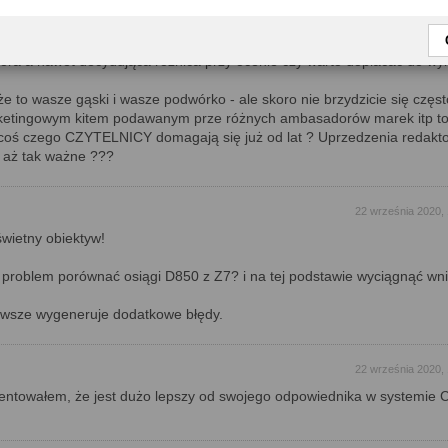
 naprawdę było tak trudno zrobić przy okazji ( kolejnego już ) mini teści
nej generacji ) przez przejściówkę ( jest fabryczna przecież! ) ? A tak t
zytelnicy nie wiedzą czy róznica między starym a nowym to bliżej 10 cz
ora a nawet decydująca różnica przy ocenie czy warto dopłacać do wym
 to wasze gąski i wasze podwórko - ale skoro nie brzydzicie się częst
ketingowym kitem podawanym prze różnych ambasadorów marek itp to 
 coś czego CZYTELNICY domagają się już od lat ? Uprzedzenia redakt
 aż tak ważne ???
22 września 2020,
wietny obiektyw!
i problem porównać osiągi D850 z Z7? i na tej podstawie wyciągnąć wn
awsze wygeneruje dodatkowe błędy.
22 września 2020,
ientowałem, że jest dużo lepszy od swojego odpowiednika w systemie C.