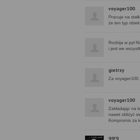
voyager100
Pracuje na stałk
że ten typ obie
Rozbija w pył N
i jest we wszys
gietrzy
Za voyager100.
voyager100
Zakładając na b
nawet zbliżyć s
Kompromis za 
qqrq