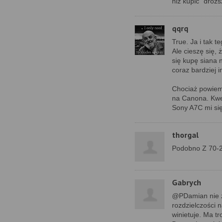
niż kupić "droż
qqrq
True. Ja i tak 
Ale cieszę się, 
się kupę siana 
coraz bardziej i
Chociaż powiem 
na Canona. Kwes
Sony A7C mi się
thorgal
Podobno Z 70-2
Gabrych
@PDamian nie z
rozdzielczości 
winietuje. Ma t