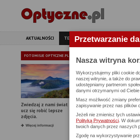
Przetwarzanie d
AKTUALNOŚCI
TESTY
ARTYKUŁY
APARATY
TEST OBIE
FOTOMISJE OPTYCZNE.PL
Nasza witryna kor
Wykorzystujemy pliki cookie do
Nikon Nikkor Z 
naszej witrynie, a także do pra
udostępniamy partnerom społe
danymi otrzymanymi od Ciebie l
22 września 2020
Masz możliwość zmiany prefere
Zwiedzaj z nami świat i
zapisywanie przez nas plików c
ucz się robić lepsze
Jeżeli nie zmienisz tych ustaw
zdjęcia.
Polityką Prywatności
. W dokume
KOMENTARZE CZYTELNIKÓ
Więcej informacji
twoich danych przez naszych p
focjusz
Zgodę na wykorzystywanie pr