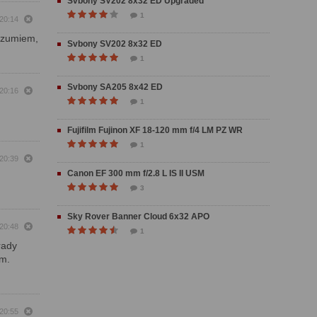
Svbony SV202 8x32 ED Upgraded
1
 20:14
rozumiem,
Svbony SV202 8x32 ED
1
Svbony SA205 8x42 ED
 20:16
1
Fujifilm Fujinon XF 18-120 mm f/4 LM PZ WR
1
 20:39
Canon EF 300 mm f/2.8 L IS II USM
3
Sky Rover Banner Cloud 6x32 APO
 20:48
1
rady
om.
 20:55