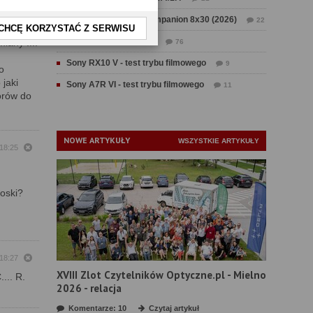
k
o w
Test Swarovski CL Companion 8x30 (2026)
22
CHCĘ KORZYSTAĆ Z SERWISU
y raczej
Test Fujifilm GFX 100 II
iany ....
76
Sony RX10 V - test trybu filmowego
9
o
jaki
Sony A7R VI - test trybu filmowego
11
orów do
NOWE ARTYKUŁY
WSZYSTKIE ARTYKUŁY
 18:25
ioski?
 18:27
XVIII Zlot Czytelników Optyczne.pl - Mielno
... R.
2026 - relacja
Komentarze: 10
Czytaj artykuł