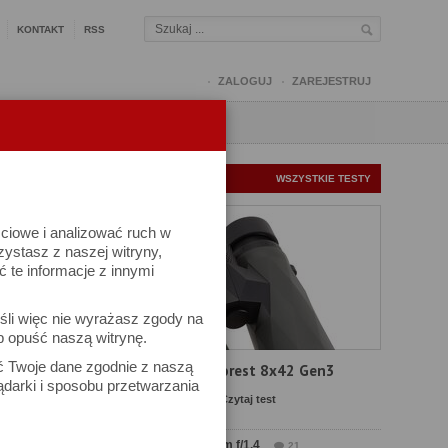
KONTAKT
RSS
ZALOGUJ
ZAREJESTRUJ
Q
FORUM
FOTOMISJE
NOWE TESTY
WSZYSTKIE TESTY
ściowe i analizować ruch w
rzystasz z naszej witryny,
te informacje z innymi
kuj
śli więc nie wyrażasz zgody na
iel się
b opuść naszą witrynę.
ać Twoje dane zgodnie z naszą
Test Delta Optical Forest 8x42 Gen3
ądarki i sposobu przetwarzania
MENTARZ
Komentarze: 22
Czytaj test
 18:20
Test Sirui Aurora 35 mm f/1.4
21