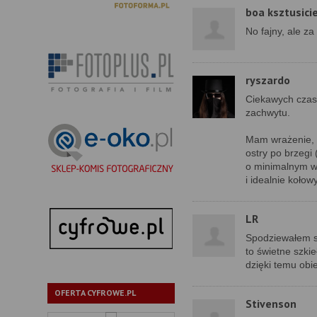
boa ksztusicie
No fajny, ale z
ryszardo
Ciekawych czas
zachwytu.
Mam wrażenie, 
ostry po brzegi
o minimalnym wi
i idealnie koło
LR
Spodziewałem si
to świetne szki
dzięki temu obi
OFERTA CYFROWE.PL
Stivenson