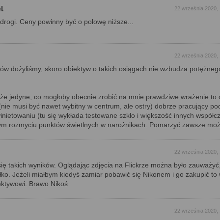
l
22 września 2020,
a drogi. Ceny powinny być o połowę niższe...
22 września 2020,
ów dożyliśmy, skoro obiektyw o takich osiągach nie wzbudza potężneg
że jedyne, co mogłoby obecnie zrobić na mnie prawdziwe wrażenie to 
 (nie musi być nawet wybitny w centrum, ale ostry) dobrze pracujący pod
nietowaniu (tu się wykłada testowane szkło i większość innych współc
wym rozmyciu punktów świetlnych w narożnikach. Pomarzyć zawsze moż
22 września 2020,
ę takich wyników. Oglądając zdjęcia na Flickrze można było zauważyć,
ełko. Jeżeli miałbym kiedyś zamiar pobawić się Nikonem i go zakupić to
ektywowi. Brawo Nikoś
22 września 2020,