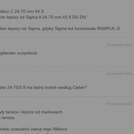
Nikkor Z 24-70 mm f/4 S
tkim lepszy od Sigma A 24-70 mm f/2.8 DG DN."
tkim lepszy niż Sigma, gdyby Sigma też kosztowała 9500PLN :D
22 września 2020,
oigtlander oczywiście.
22 września 2020,
rskie 24-70/2.8 ma ładny bokeh według Ciebie?
22 września 2020,
yły tańsze i lepsze od markowych
ko tańsza.
 sobie uzasadnić zakup tego Nikkora