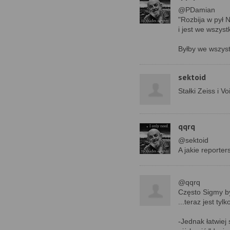
@PDamian
"Rozbija w pył 
i jest we wszys
Byłby we wszys
sektoid
Stałki Zeiss i V
qqrq
@sektoid
A jakie reporte
@qqrq
Często Sigmy b
...teraz jest tyl
-Jednak łatwiej