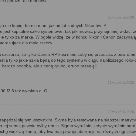
sze i gorsze -ale markowe".
22 września 2020,
tego nie kupię, bo nie mam już od lat żadnych Nikonów :P
że jest kapitalne szkło systemowe, tak jak mówisz przynajmniej widać, ż
nie tylko za markę. W ogóle widzę, że w końcu Nikon i Canon zaczynają
nteresujące dla mnie rzeczy.
szczerze, że tylko Canon RP kusi mnie żeby się przesiąść z powrote
tia tylko jakie szkła będą do tego systemu w ciągu najbliższego roku
 bardzo podoba, ale z ceną grubo, grubo przegięli.
22 września 2020,
00 f2.8 też wymiata o_O
22 września 2020,
apędzaj się tym wszystkim. Sigma była testowana na słabszej matrycy
na tej samej pewnie byłby remis. Sigma wyraźniej jedynie wyraźnie bardz
rochę większą komę, obydwa mają swoje aberracje na różnych ognisko