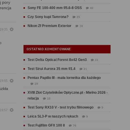
j pory
rencja
Sony FE 100-400 mm f/5.6-8 OSS
40
Czy Sony kupi Tamrona?
25
Nikon Zf Premium Exterior
18
 19:35
o
OSTATNIO KOMENTOWANE
Test Delta Optical Forest 8x42 Gen3
22
Test Sirui Aurora 35 mm f/1.4
21
Pentax Papilio III - mała lornetka dla każdego
 19:55
19
szkła
XVIII Zlot Czytelników Optyczne.pl - Mielno 2026 -
relacja
10
Test Sony RX10 V - test trybu filmowego
9
 19:57
Leica SL3-P w naszych rękach
9
Test Fujifilm GFX 100 II
76