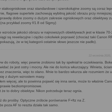
 stałoogniskowe oraz standardowe i szerokokątne zoomy są coraz lep
onie, flagowe supertele zachowują wybitną jakość obrazu przy mniejszej
naprawdę dobre zoomy o dużym zakresie ogniskowych oraz obiektywy z
 (na przykład zoomy f/1.8 od Sigmy)
 wzroście jakości obrazu w najnowszych obiektywach jest w klasie 70-
siągi są rewelacyjne i ciężko cokolwiek poprawić (chociaż taki Canon RF
okazują, że w tej kategorii ostatnie słowo jeszcze nie padło).
22 września 2020,
w do roboty, więc pewnie zrobiono tak by spełniał te oczekiwania. Bok
 widać że jest ostry i mocny. Ale nie do końca wkurzający. Winieta, ścia
 bez znaczenia, więc to olano. Mnie to bardzo wkurza ale rozumiem że 
 się z dużym wzrostem masy.
łem więcej, ale to powinna pojawić się inna seria, może to właśnie Cano
y prawie bezkompromisowe.
t że to dobry obiektyw. Nikon potrzebuje teraz ognia.
ż do prośby. Optyczne zróbcie porównanie F+ftz na Z.
że poza AF to reszta działa tak samo.