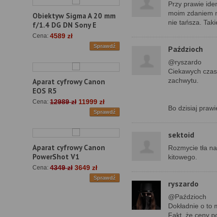
Przy prawie ide
moim zdaniem na
Obiektyw Sigma A 20 mm
nie tańsza. Tak
f/1.4 DG DN Sony E
4589 zł
Cena:
Sprawdź
Paździoch
@ryszardo
Ciekawych czas
zachwytu.
Aparat cyfrowy Canon
EOS R5
12989 zł
11999 zł
Cena:
Bo dzisiaj praw
Sprawdź
sektoid
Aparat cyfrowy Canon
Rozmycie tła na
PowerShot V1
kitowego.
4349 zł
3649 zł
Cena:
Sprawdź
ryszardo
@Paździoch
Dokładnie o to 
Fakt, że ceny p