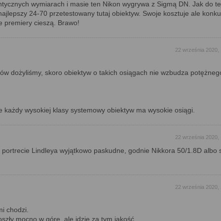
ntycznych wymiarach i masie ten Nikon wygrywa z Sigmą DN. Jak do te
jlepszy 24-70 przetestowany tutaj obiektyw. Swoje kosztuje ale konku
ie premiery cieszą. Brawo!
22 września 2020,
ów dożyliśmy, skoro obiektyw o takich osiągach nie wzbudza potężneg
ie każdy wysokiej klasy systemowy obiektyw ma wysokie osiągi.
22 września 2020,
 portrecie Lindleya wyjątkowo paskudne, godnie Nikkora 50/1.8D albo 
22 września 2020,
mi chodzi.
oszły mocno w górę, ale idzie za tym jakość.