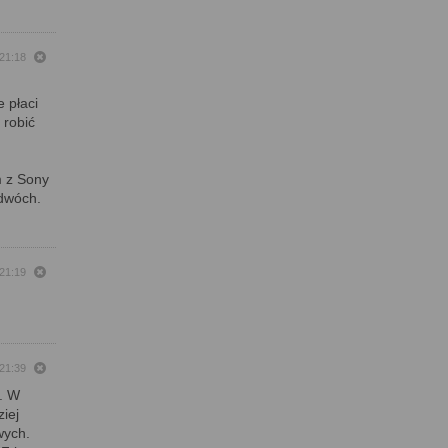
 21:18
e płaci
 robić
m z Sony
-dwóch.
 21:19
 21:39
. W
iej
wych.