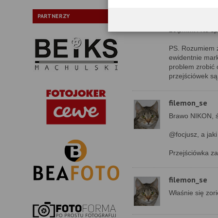
No i sumer - ale
staregoF ( dovol
PARTNERZY
dalszym ciągu c
20lpmm. A to sp
PS. Rozumiem że
ewidentnie mar
problem zrobić
przejściówek są
filemon_se
Brawo NIKON, ś
@focjusz, a jak
Przejściówka z
filemon_se
Właśnie się zor