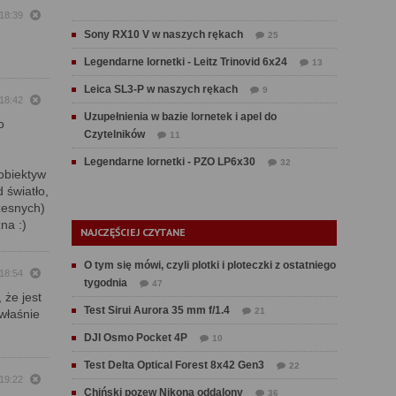
 18:39
Sony RX10 V w naszych rękach
25
Legendarne lornetki - Leitz Trinovid 6x24
13
Leica SL3-P w naszych rękach
9
 18:42
Uzupełnienia w bazie lornetek i apel do
o
Czytelników
11
Legendarne lornetki - PZO LP6x30
32
obiektyw
 światło,
zesnych)
na :)
NAJCZĘŚCIEJ CZYTANE
O tym się mówi, czyli plotki i ploteczki z ostatniego
 18:54
tygodnia
47
 że jest
Test Sirui Aurora 35 mm f/1.4
21
 właśnie
DJI Osmo Pocket 4P
10
Test Delta Optical Forest 8x42 Gen3
22
 19:22
Chiński pozew Nikona oddalony
36