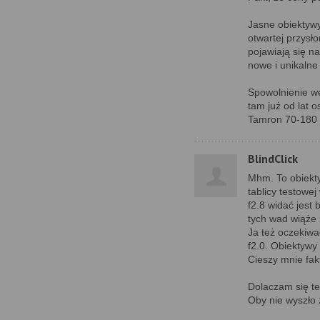
Jasne obiektywy
otwartej przysł
pojawiają się 
nowe i unikalne
Spowolnienie we
tam już od lat o
Tamron 70-180 p
BlindClick
Mhm. To obiekty
tablicy testowej
f2.8 widać jest
tych wad wiąże
Ja też oczekiwa
f2.0. Obiektyw
Cieszy mnie fak
Dolaczam się te
Oby nie wyszło 