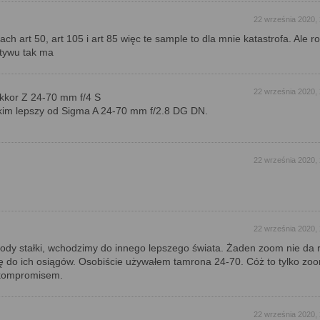
22 września 2020,
ach art 50, art 105 i art 85 więc te sample to dla mnie katastrofa. Ale 
ktywu tak ma
22 września 2020,
ikkor Z 24-70 mm f/4 S
tkim lepszy od Sigma A 24-70 mm f/2.8 DG DN.
22 września 2020,
22 września 2020,
ody stałki, wchodzimy do innego lepszego świata. Żaden zoom nie da 
ię do ich osiągów. Osobiście używałem tamrona 24-70. Cóż to tylko zo
kompromisem.
22 września 2020,