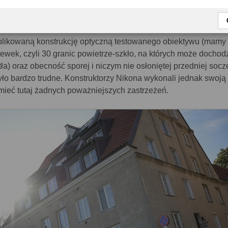
 świetlne, ale jest ich mało, nie mają dużej intensywności i nie 
ru.
likowaną konstrukcję optyczną testowanego obiektywu (mamy t
ewek, czyli 30 granic powietrze-szkło, na których może dochod
ła) oraz obecność sporej i niczym nie osłoniętej przedniej socz
było bardzo trudne. Konstruktorzy Nikona wykonali jednak swoją
mieć tutaj żadnych poważniejszych zastrzeżeń.