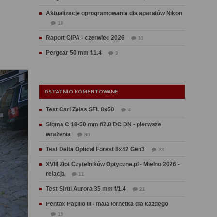
Aktualizacje oprogramowania dla aparatów Nikon
10
Raport CIPA - czerwiec 2026
33
Pergear 50 mm f/1.4
3
OSTATNIO KOMENTOWANE
Test Carl Zeiss SFL 8x50
4
Sigma C 18-50 mm f/2.8 DC DN - pierwsze
wrażenia
80
Test Delta Optical Forest 8x42 Gen3
23
XVIII Zlot Czytelników Optyczne.pl - Mielno 2026 -
relacja
11
Test Sirui Aurora 35 mm f/1.4
21
Pentax Papilio III - mała lornetka dla każdego
19