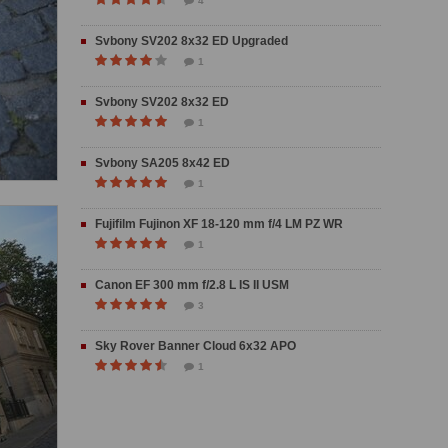
4
Svbony SV202 8x32 ED Upgraded
1
Svbony SV202 8x32 ED
1
Svbony SA205 8x42 ED
1
Fujifilm Fujinon XF 18-120 mm f/4 LM PZ WR
1
Canon EF 300 mm f/2.8 L IS II USM
3
Sky Rover Banner Cloud 6x32 APO
1