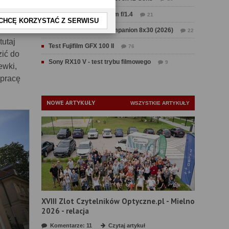
zajmują
Test Sirui Aurora 35 mm f/1.4
21
CHCĘ KORZYSTAĆ Z SERWISU
Test Swarovski CL Companion 8x30 (2026)
22
utaj
Test Fujifilm GFX 100 II
76
zić do
Sony RX10 V - test trybu filmowego
9
ewki,
 pracę
NOWE ARTYKUŁY
WSZYSTKIE ARTYKUŁY
XVIII Zlot Czytelników Optyczne.pl - Mielno
2026 - relacja
Komentarze: 11
Czytaj artykuł