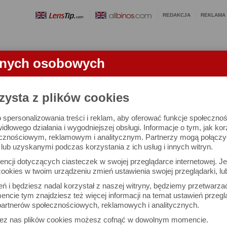
REDAKCJA
REKLAMA
anych osobowych
OBIEKTYWY
LORNETKI
SŁOWNICZEK
RANKINGI
FA
KTYWU
zysta z plików cookies
 spersonalizowania treści i reklam, aby oferować funkcje społeczno
24-70 mm f/2.8 S - test obiektywu
widłowego działania i wygodniejszej obsługi. Informacje o tym, jak ko
cznościowym, reklamowym i analitycznym. Partnerzy mogą połączyć 
ub uzyskanymi podczas korzystania z ich usług i innych witryn.
Arkadiusz Olech
Dru
ncji dotyczących ciasteczek w swojej przeglądarce internetowej. Je
Komentarze: 50
Podz
ookies w twoim urządzeniu zmień ustawienia swojej przeglądarki, lu
ień i będziesz nadal korzystał z naszej witryny, będziemy przetwarz
ncie tym znajdziesz też więcej informacji na temat ustawień przegl
artnerów społecznościowych, reklamowych i analitycznych.
zez nas plików cookies możesz cofnąć w dowolnym momencie.
m f/2.8 S pod ostre światło jest dobra. W pewnych okolicznośc