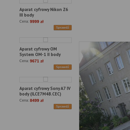
Aparat cyfrowy Nikon Z6
III body
9999 zł
Cena:
Sprawdź
Aparat cyfrowy OM
System OM-1 II body
9671 zł
Cena:
Sprawdź
Aparat cyfrowy Sony A7 IV
body (ILCE7M4B.CEC)
8499 zł
Cena:
Sprawdź