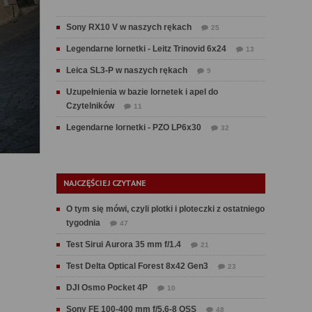
Sony RX10 V w naszych rękach
25
Legendarne lornetki - Leitz Trinovid 6x24
13
Leica SL3-P w naszych rękach
9
Uzupełnienia w bazie lornetek i apel do
Czytelników
11
Legendarne lornetki - PZO LP6x30
32
NAJCZĘŚCIEJ CZYTANE
O tym się mówi, czyli plotki i ploteczki z ostatniego
tygodnia
47
Test Sirui Aurora 35 mm f/1.4
21
Test Delta Optical Forest 8x42 Gen3
23
DJI Osmo Pocket 4P
10
Sony FE 100-400 mm f/5.6-8 OSS
48