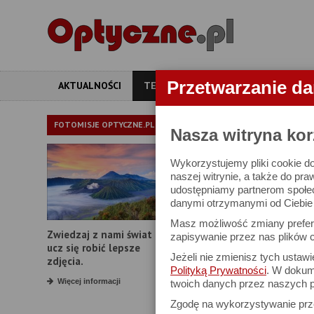
Przetwarzanie d
AKTUALNOŚCI
TESTY
ARTYKUŁY
APARATY
TEST OBIE
FOTOMISJE OPTYCZNE.PL
Nasza witryna kor
Wykorzystujemy pliki cookie do
Nikon Nikkor Z 
naszej witrynie, a także do pra
udostępniamy partnerom społe
danymi otrzymanymi od Ciebie l
22 września 2020
Masz możliwość zmiany prefere
Zwiedzaj z nami świat i
zapisywanie przez nas plików c
ucz się robić lepsze
Jeżeli nie zmienisz tych ustaw
zdjęcia.
9. Odblaski
Polityką Prywatności
. W dokume
Więcej informacji
twoich danych przez naszych p
Zgodę na wykorzystywanie pr
Praca Nikkora Z 24–70 m