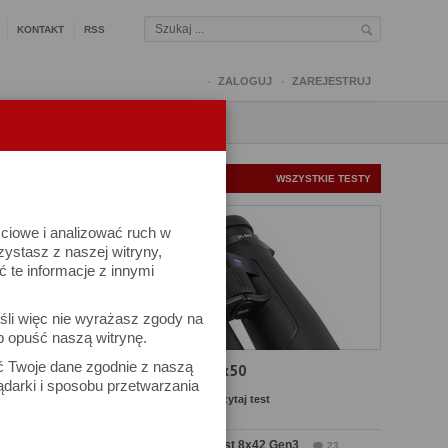
KONTAKT
RSS
ZALOGUJ
ZAREJESTRUJ
Q
FORUM
FOTOMISJE
NOWE TESTY
WSZYSTKIE TESTY
ściowe i analizować ruch w
rzystasz z naszej witryny,
te informacje z innymi
kuj
śli więc nie wyrażasz zgody na
iel się
b opuść naszą witrynę.
ać Twoje dane zgodnie z naszą
Test Carl Zeiss SFL 8x50
ądarki i sposobu przetwarzania
Komentarze: 4
Czytaj test
iach
Test Delta Optical Forest 8x42 Gen3
23