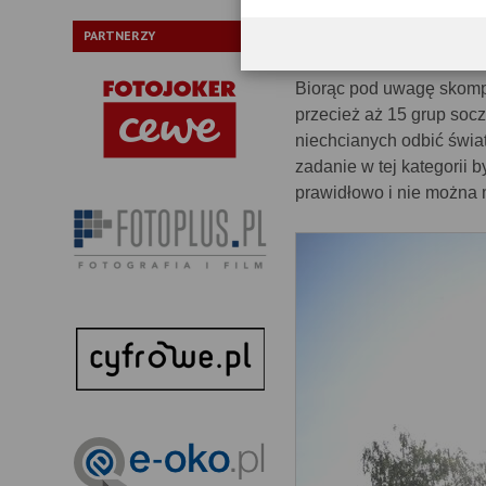
daje się złapać artefakty
większych obszarów kad
PARTNERZY
Biorąc pod uwagę skomp
przecież aż 15 grup socz
niechcianych odbić świat
zadanie w tej kategorii 
prawidłowo i nie można 