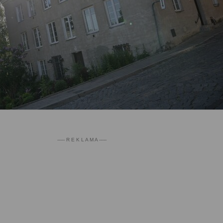
----- R E K L A M A -----