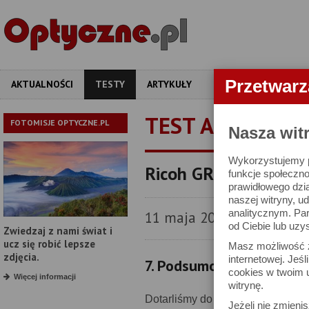
Przetwar
AKTUALNOŚCI
TESTY
ARTYKUŁY
APARATY
OBIEKT
TEST APARATU
FOTOMISJE OPTYCZNE.PL
Nasza wit
Wykorzystujemy pl
Ricoh GR IV - test ap
funkcje społeczno
prawidłowego dzia
naszej witryny, 
analitycznym. Pa
11 maja 2026
od Ciebie lub uzy
Zwiedzaj z nami świat i
ucz się robić lepsze
Masz możliwość z
zdjęcia.
internetowej. Jeś
7. Podsumowanie
cookies w twoim u
Więcej informacji
witrynę.
Dotarliśmy do końca formalnego o
Jeżeli nie zmienis