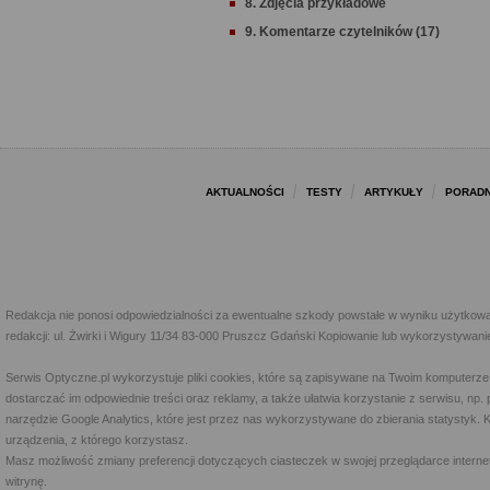
8. Zdjęcia przykładowe
9. Komentarze czytelników (17)
AKTUALNOŚCI
TESTY
ARTYKUŁY
PORADN
Redakcja nie ponosi odpowiedzialności za ewentualne szkody powstałe w wyniku użytkowa
redakcji: ul. Żwirki i Wigury 11/34 83-000 Pruszcz Gdański Kopiowanie lub wykorzystywan
Serwis Optyczne.pl wykorzystuje pliki cookies, które są zapisywane na Twoim komputerze
dostarczać im odpowiednie treści oraz reklamy, a także ułatwia korzystanie z serwisu, 
narzędzie Google Analytics, które jest przez nas wykorzystywane do zbierania statystyk. 
urządzenia, z którego korzystasz.
Masz możliwość zmiany preferencji dotyczących ciasteczek w swojej przeglądarce internet
witrynę.