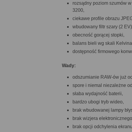
rozsądny poziom szumów w J
3200,
ciekawe profile obrazu JPE
wbudowany filtr szary (2 EV)
obecność gorącej stopki,
balans bieli wg skali Kelvina
dostępność firmowego konwe
Wady:
odszumianie RAW-ów już od
spore i niemal niezależne o
słaba wydajność baterii,
bardzo ubogi tryb wideo,
brak wbudowanej lampy bły
brak wizjera elektronicznego
brak opcji odchylenia ekranu