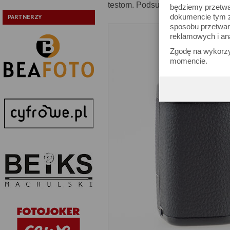
testom. Podsumujmy zatem najważ
będziemy przetwa
dokumencie tym zn
PARTNERZY
sposobu przetwar
reklamowych i an
Zgodę na wykorzy
momencie.