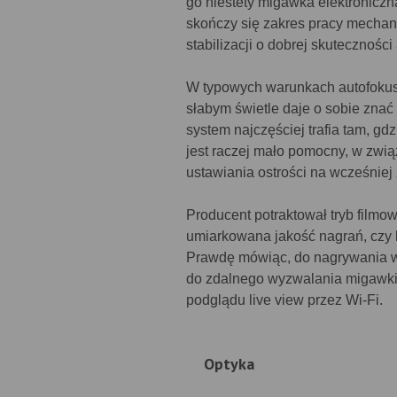
go niestety migawka elektroniczna
skończy się zakres pracy mechani
stabilizacji o dobrej skuteczności 
W typowych warunkach autofokus 
słabym świetle daje o sobie znać
system najczęściej trafia tam, g
jest raczej mało pomocny, w zwią
ustawiania ostrości na wcześniej
Producent potraktował tryb filmo
umiarkowana jakość nagrań, czy k
Prawdę mówiąc, do nagrywania wid
do zdalnego wyzwalania migawki,
podglądu live view przez Wi-Fi.
Optyka