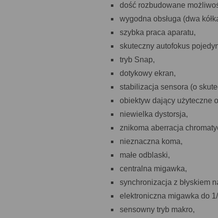
dość rozbudowane możliwośc
wygodna obsługa (dwa kółk
szybka praca aparatu,
skuteczny autofokus pojedy
tryb Snap,
dotykowy ekran,
stabilizacja sensora (o skute
obiektyw dający użyteczne o
niewielka dystorsja,
znikoma aberracja chromaty
nieznaczna koma,
małe odblaski,
centralna migawka,
synchronizacja z błyskiem n
elektroniczna migawka do 1/
sensowny tryb makro,