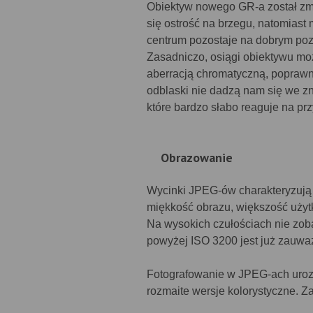
Obiektyw nowego GR-a został zm
się ostrość na brzegu, natomiast 
centrum pozostaje na dobrym pozi
Zasadniczo, osiągi obiektywu m
aberracją chromatyczną, poprawn
odblaski nie dadzą nam się we zn
które bardzo słabo reaguje na pr
Obrazowanie
Wycinki JPEG-ów charakteryzują
miękkość obrazu, większość uży
Na wysokich czułościach nie zob
powyżej ISO 3200 jest już zauwa
Fotografowanie w JPEG-ach urozm
rozmaite wersje kolorystyczne. Z