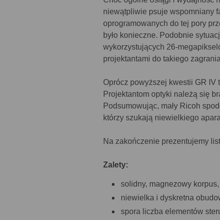
niewątpliwie psuje wspomniany f
oprogramowanych do tej pory prze
było konieczne. Podobnie sytuac
wykorzystujących 26-megapikselo
projektantami do takiego zagrani
Oprócz powyższej kwestii GR IV t
Projektantom optyki należą się 
Podsumowując, mały Ricoh spodoba
którzy szukają niewielkiego apar
Na zakończenie prezentujemy list
Zalety:
solidny, magnezowy korpus,
niewielka i dyskretna obudo
spora liczba elementów ster