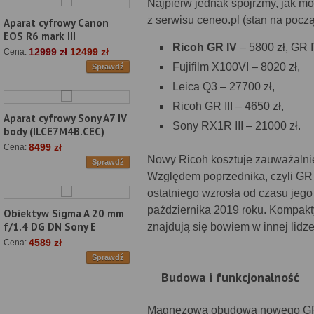
Najpierw jednak spójrzmy, jak mo
z serwisu ceneo.pl (stan na począ
Aparat cyfrowy Canon
EOS R6 mark III
Ricoh GR IV
– 5800 zł, GR 
12999 zł
12499 zł
Cena:
Fujifilm X100VI – 8020 zł,
Sprawdź
Leica Q3 – 27700 zł,
Ricoh GR III – 4650 zł,
Aparat cyfrowy Sony A7 IV
Sony RX1R III – 21000 zł.
body (ILCE7M4B.CEC)
8499 zł
Cena:
Nowy Ricoh kosztuje zauważalnie 
Sprawdź
Względem poprzednika, czyli GR I
ostatniego wzrosła od czasu jego
października 2019 roku. Kompakty
Obiektyw Sigma A 20 mm
f/1.4 DG DN Sony E
znajdują się bowiem w innej lidz
4589 zł
Cena:
Sprawdź
Budowa i funkcjonalność
Magnezowa obudowa nowego GR-a