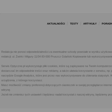
AKTUALNOŚCI
TESTY
ARTYKUŁY
PORADN
Redakcja nie ponosi odpowiedzialności za ewentualne szkody powstałe w wyniku użytkowa
redakcji: ul. Żwirki i Wigury 11/34 83-000 Pruszcz Gdański Kopiowanie lub wykorzystywan
Serwis Optyczne.pl wykorzystuje pliki cookies, które są zapisywane na Twoim komputerze
dostarczać im odpowiednie treści oraz reklamy, a także ułatwia korzystanie z serwisu, 
narzędzie Google Analytics, które jest przez nas wykorzystywane do zbierania statystyk. 
urządzenia, z którego korzystasz.
Masz możliwość zmiany preferencji dotyczących ciasteczek w swojej przeglądarce internet
witrynę.
Jeżeli nie zmienisz tych ustawień i będziesz nadal korzystał z naszej witryny, będziemy 