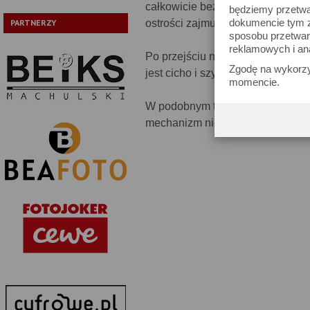
całkowicie bezgłośnie i dość szy
będziemy przetwa
dokumencie tym zn
ostrości zajmuje około 0.5 sekun
PARTNERZY
sposobu przetwar
reklamowych i an
Po przejściu na starszy korpus, j
Zgodę na wykorzy
jest cicho i szybko. Tutaj nie ma
momencie.
W podobnym tonie możemy wypowia
mechanizm nie sprawiał nam żad