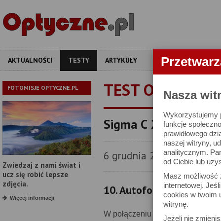
Przetwar
AKTUALNOŚCI
TESTY
ARTYKUŁY
APARATY
OBIEKT
TEST OBIEKTYW
FOTOMISJE OPTYCZNE.PL
Nasza wit
Wykorzystujemy pl
Sigma C 24 mm f/2 D
funkcje społeczno
prawidłowego dzia
naszej witryny, 
analitycznym. Pa
6 grudnia 2021
od Ciebie lub uzy
Zwiedzaj z nami świat i
ucz się robić lepsze
Masz możliwość z
zdjęcia.
internetowej. Jeś
10. Autofokus
cookies w twoim u
Więcej informacji
witrynę.
W połączeniu z nowszym korpusem
Jeżeli nie zmienis