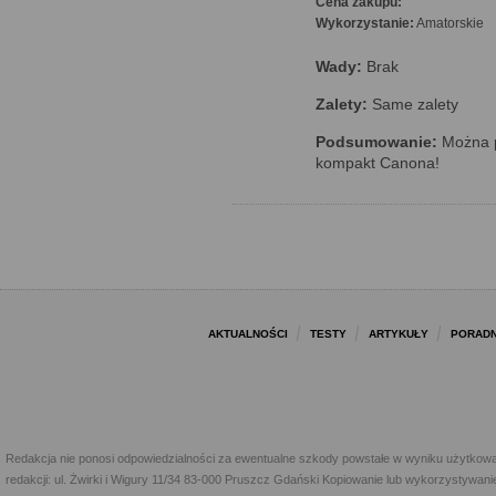
Cena zakupu:
Wykorzystanie:
Amatorskie
Wady:
Brak
Zalety:
Same zalety
Podsumowanie:
Można p
kompakt Canona!
AKTUALNOŚCI
TESTY
ARTYKUŁY
PORADN
Redakcja nie ponosi odpowiedzialności za ewentualne szkody powstałe w wyniku użytkowa
redakcji: ul. Żwirki i Wigury 11/34 83-000 Pruszcz Gdański Kopiowanie lub wykorzystywan