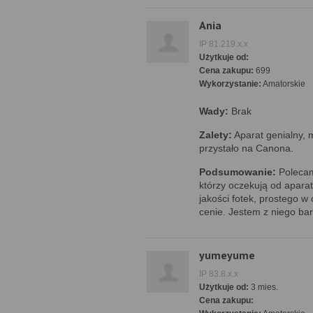
Ania
IP 81.219.x.x
Użytkuje od:
Cena zakupu:
699
Wykorzystanie:
Amatorskie
Wady:
Brak
Zalety:
Aparat genialny, 
przystało na Canona.
Podsumowanie:
Polecam
którzy oczekują od aparatu
jakości fotek, prostego 
cenie. Jestem z niego ba
yumeyume
IP 83.8.x.x
Użytkuje od:
3 mies.
Cena zakupu: