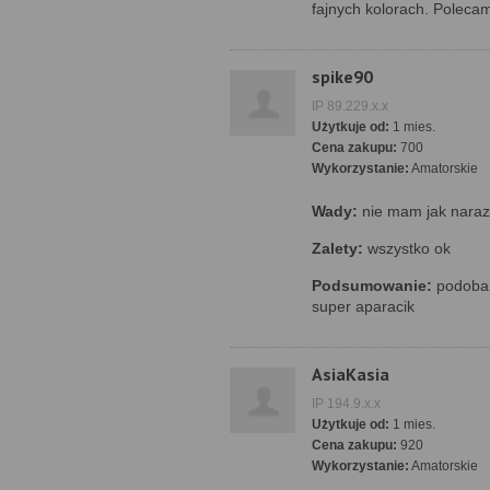
fajnych kolorach. Poleca
spike90
IP 89.229.x.x
Użytkuje od:
1 mies.
Cena zakupu:
700
Wykorzystanie:
Amatorskie
Wady:
nie mam jak naraz
Zalety:
wszystko ok
Podsumowanie:
podoba 
super aparacik
AsiaKasia
IP 194.9.x.x
Użytkuje od:
1 mies.
Cena zakupu:
920
Wykorzystanie:
Amatorskie