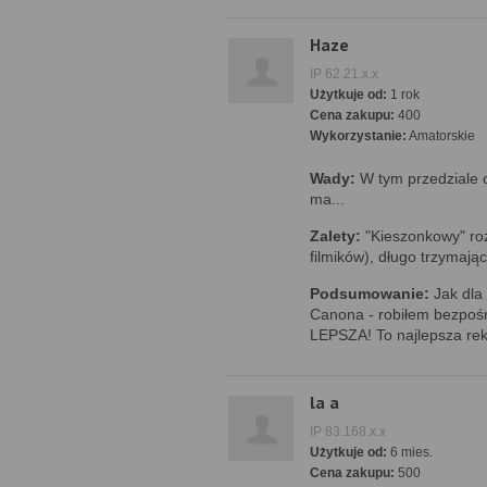
Haze
IP 62.21.x.x
Użytkuje od:
1 rok
Cena zakupu:
400
Wykorzystanie:
Amatorskie
Wady:
W tym przedziale 
ma...
Zalety:
"Kieszonkowy" roz
filmików), długo trzymając
Podsumowanie:
Jak dla 
Canona - robiłem bezpośr
LEPSZA! To najlepsza rek
la a
IP 83.168.x.x
Użytkuje od:
6 mies.
Cena zakupu:
500