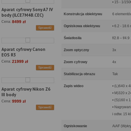
• 15 - 1/150
Aparat cyfrowy Sony A7 IV
Konstrukcja obiektywu
6 elementów
body (ILCE7M4B.CEC)
8499 zł
Cena:
Ogniskowa obiektywu
• 6.2 - 18
Sprawdź
Światłosiła
f/2.8 – f/4.9
Aparat cyfrowy Canon
Zoom optyczny
3x
EOS R3
21999 zł
Cena:
Zoom cyfrowy
4x
Sprawdź
Stabilizacja obrazu
Tak
Zapis wideo
• (L)640 x 4
Aparat cyfrowy Nikon Z6
• M)320 x 2
III body
• (S)160 x 
9999 zł
Cena:
• Nagrywani
Sprawdź
i odtw. 15 k
Ogniskowanie
AiAF (Wykry