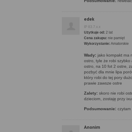
Podsumowanie:
rewelac
edek
IP 83.7.x.x
Użytkuje od:
2 lat
Cena zakupu:
nie pamięt
Wykorzystanie:
Amatorskie
Wady:
jako kompakt ma r
ostro, tyle że robi szybko
ostro, na 10 fot 2 ostre, 
pozbyć dla mnie lipa por
który robi do tej pory duż
prawie zawsze ostre
Zalety:
skoro nie robi ost
dzieciom, zostaję przy ix
Podsumowanie:
czytam t
Anonim