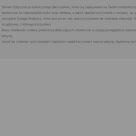
Serwis Optyczne.pl wykorzystuje pliki cookies, które są zapisywane na Twoim komputerze
dostarczać im odpowiednie treści oraz reklamy, a także ułatwia korzystanie z serwisu, 
narzędzie Google Analytics, które jest przez nas wykorzystywane do zbierania statystyk. 
urządzenia, z którego korzystasz.
Masz możliwość zmiany preferencji dotyczących ciasteczek w swojej przeglądarce internet
witrynę.
Jeżeli nie zmienisz tych ustawień i będziesz nadal korzystał z naszej witryny, będziemy 