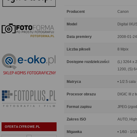
Producent
Canon
Model
Digital IXU
Data premiery
2008-01-24
Liczba pikseli
8 Mpix
Dostępne rozdzielczości
(L) 3264 x 
1200, (S) 6
Matryca
• 1/2.5 cal
Procesor obrazu
DIGIC III z
Format zapisu
JPEG (zgodny
Zakres ISO
AUTO, High 
OFERTA CYFROWE.PL
Migawka
• 1/60 - 1/