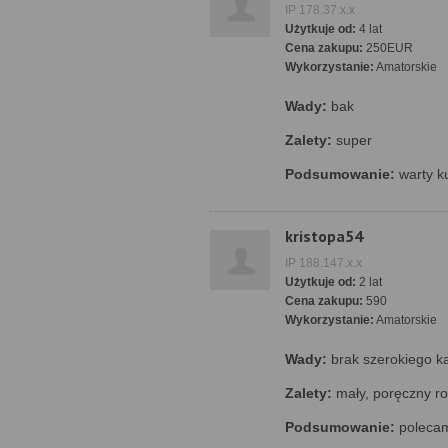
IP 178.37.x.x
Użytkuje od:
4 lat
Cena zakupu:
250EUR
Wykorzystanie:
Amatorskie
Wady:
bak
Zalety:
super
Podsumowanie:
warty k
kristopa54
IP 188.147.x.x
Użytkuje od:
2 lat
Cena zakupu:
590
Wykorzystanie:
Amatorskie
Wady:
brak szerokiego k
Zalety:
mały, poręczny rob
Podsumowanie:
polecam