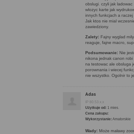
obslugi. czyli jak ladowac 
wlozyc karte jak wydrukow
innych funkcjach a raczej 
Jak ktos nie mial wczesn
zawiedziony.
Zalety:
Fajny wyglad
mil
reaguje, fajne macro, supe
Podsumowanie:
Nie jest
nikona jednak canon robi 
na testowac ale obsluga j
porownania i wiecej funkc
nie wszystko. Ogolnir to
Adas
IP 80.53.x.x
Użytkuje od:
1 mies.
Cena zakupu:
Wykorzystanie:
Amatorskie
Wady:
Może maławy zoom.