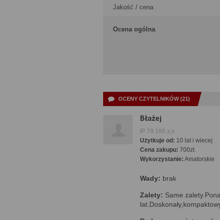
Jakość / cena
Ocena ogólna
OCENY CZYTELNIKÓW (21)
Błażej
IP 79.186.x.x
Użytkuje od:
10 lat i wiecej
Cena zakupu:
700zł.
Wykorzystanie:
Amatorskie
Wady:
brak
Zalety:
Same zalety.Ponad
lat.Doskonały,kompaktow