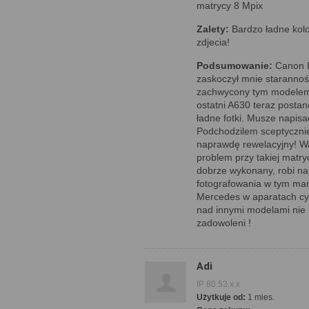
matrycy 8 Mpix
Zalety:
Bardzo ładne kolo
zdjecia!
Podsumowanie:
Canon D
zaskoczył mnie starannoś
zachwycony tym modelem. 
ostatni A630 teraz postano
ładne fotki. Musze napisa
Podchodzilem sceptycznie
naprawdę rewelacyjny! Wad
problem przy takiej matr
dobrze wykonany, robi na
fotografowania w tym man
Mercedes w aparatach cyfr
nad innymi modelami nie
zadowoleni !
Adi
IP 80.53.x.x
Użytkuje od:
1 mies.