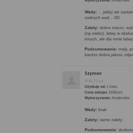
Wykorzystanie:
Amatorskie
Wady:
... jakby sie zasta
zadnych wad... XD
Zalety:
dobre macro, wyla
(np.niebo), latwy w obslu
innych, ale dla mnie latw
Podsumowanie:
maly, p
bardzo dobra jakosc zdje
Szymon
IP 81.71.x.x
Użytkuje od:
1 mies.
Cena zakupu:
166Euro
Wykorzystanie:
Amatorskie
Wady:
brak
Zalety:
same zalety
Podsumowanie:
doskona