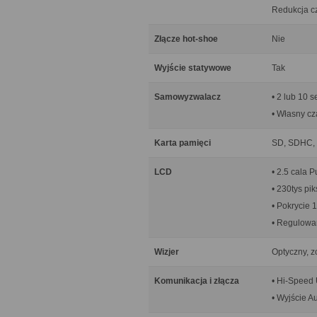
Redukcja cz
Złącze hot-shoe
Nie
Wyjście statywowe
Tak
Samowyzwalacz
• 2 lub 10 s
• Własny cz
Karta pamięci
SD, SDHC, 
LCD
• 2.5 cala 
• 230tys pik
• Pokrycie
• Regulowa
Wizjer
Optyczny, z
Komunikacja i złącza
• Hi-Speed 
• Wyjście 