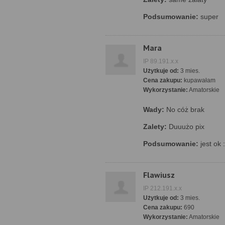
Podsumowanie:
super
Mara
IP 89.191.x.x
Użytkuje od:
3 mies.
Cena zakupu:
kupawałam
Wykorzystanie:
Amatorskie
Wady:
No cóż brak
Zalety:
Duuużo pix
Podsumowanie:
jest ok :
Flawiusz
IP 212.191.x.x
Użytkuje od:
3 mies.
Cena zakupu:
690
Wykorzystanie:
Amatorskie