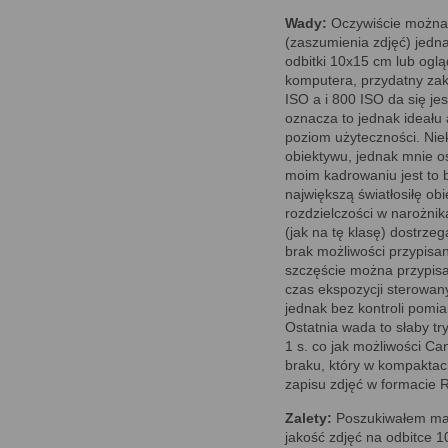
Wady:
Oczywiście można s
(zaszumienia zdjęć) jedn
odbitki 10x15 cm lub ogl
komputera, przydatny zak
ISO a i 800 ISO da się je
oznacza to jednak ideału
poziom użyteczności. Nie
obiektywu, jednak mnie 
moim kadrowaniu jest to 
największą światłosiłę o
rozdzielczości w narożni
(jak na tę klasę) dostrze
brak możliwości przypisa
szczęście można przypisa
czas ekspozycji sterowan
jednak bez kontroli pomia
Ostatnia wada to słaby tr
1 s. co jak możliwości C
braku, który w kompaktac
zapisu zdjęć w formacie 
Zalety:
Poszukiwałem małe
jakość zdjęć na odbitce 1