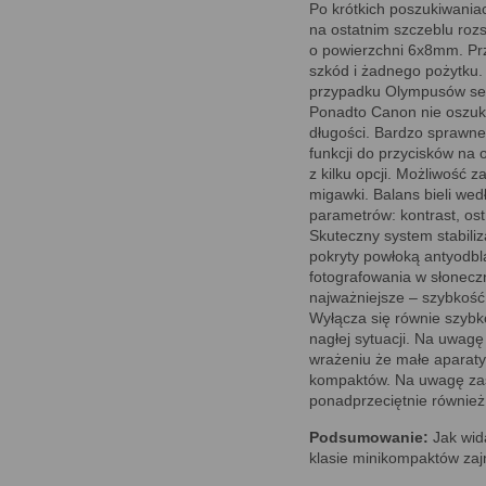
Po krótkich poszukiwania
na ostatnim szczeblu rozs
o powierzchni 6x8mm. Prz
szkód i żadnego pożytku.
przypadku Olympusów ser
Ponadto Canon nie oszuku
długości. Bardzo sprawn
funkcji do przycisków na
z kilku opcji. Możliwość 
migawki. Balans bieli we
parametrów: kontrast, os
Skuteczny system stabiliz
pokryty powłoką antyodb
fotografowania w słoneczn
najważniejsze – szybkość 
Wyłącza się równie szybk
nagłej sytuacji. Na uwagę
wrażeniu że małe aparat
kompaktów. Na uwagę zasł
ponadprzeciętnie również
Podsumowanie:
Jak wid
klasie minikompaktów zaj