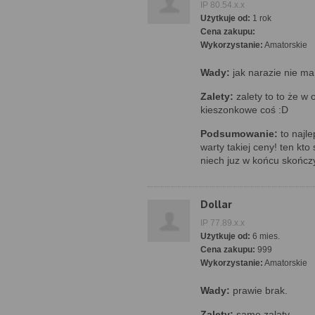
IP 80.54.x.x
Użytkuje od:
1 rok
Cena zakupu:
Wykorzystanie:
Amatorskie
Wady:
jak narazie nie ma
Zalety:
zalety to to że w o
kieszonkowe coś :D
Podsumowanie:
to najl
warty takiej ceny! ten kto
niech juz w końcu skończy
Dollar
IP 77.89.x.x
Użytkuje od:
6 mies.
Cena zakupu:
999
Wykorzystanie:
Amatorskie
Wady:
prawie brak.
Zalety:
same zalaty