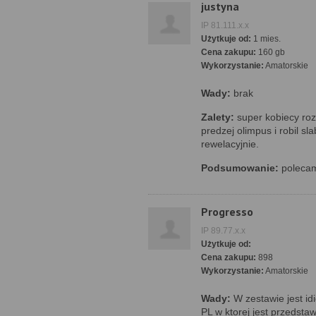
justyna
IP 81.111.x.x
Użytkuje od:
1 mies.
Cena zakupu:
160 gb
Wykorzystanie:
Amatorskie
Wady:
brak
Zalety:
super kobiecy ro
predzej olimpus i robil sl
rewelacyjnie.
Podsumowanie:
poleca
Progresso
IP 89.77.x.x
Użytkuje od:
Cena zakupu:
898
Wykorzystanie:
Amatorskie
Wady:
W zestawie jest idi
PL w ktorej jest przedsta