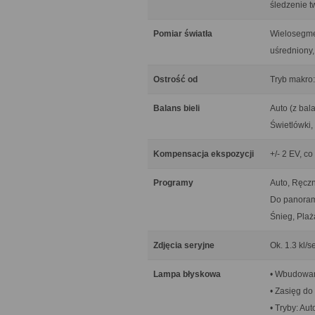
śledzenie t
Pomiar światła
Wielosegme
uśredniony,
Ostrość od
Tryb makro
Balans bieli
Auto (z bal
Świetlówki,
Kompensacja ekspozycji
+/- 2 EV, co
Programy
Auto, Ręczn
Do panoramy
Śnieg, Plaż
Zdjęcia seryjne
Ok. 1.3 kl/s
Lampa błyskowa
• Wbudowa
• Zasięg do
• Tryby: Au