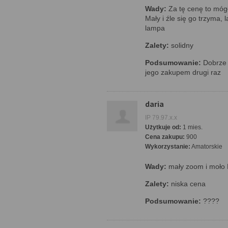
Wady:
Za tę cenę to mógł
Mały i źle się go trzyma,
lampa
Zalety:
solidny
Podsumowanie:
Dobrze 
jego zakupem drugi raz
daria
IP 79.97.x.x
Użytkuje od:
1 mies.
Cena zakupu:
900
Wykorzystanie:
Amatorskie
Wady:
mały zoom i moło 
Zalety:
niska cena
Podsumowanie:
????