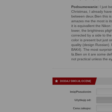
Podsumowanie:
I just bo
Christmas, I already hav
between deux.Bien this is a
amazes me the most is its
it is equivallent the Niko
lower, the brightness plig
corrected by a side to the 
color is present but just 
quality (design Russian).
BAK4). The most surprisin
là.Bien on it are some def
not practical unless the 
DODAJ SWOJĄ OCENĘ
Imię/Pseudonim
Użytkuję od:
Cena zakupu: