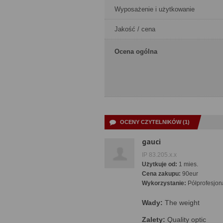
Wyposażenie i użytkowanie
Jakość / cena
Ocena ogólna
OCENY CZYTELNIKÓW (1)
gauci
IP 83.205.x.x
Użytkuje od:
1 mies.
Cena zakupu:
90eur
Wykorzystanie:
Półprofesjon
Wady:
The weight
Zalety:
Quality optic