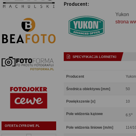
Producent:
Yukon
strona w
SPECYFIKACJA LORNETKI
Producent
Yukon
Średnica obiektywu [mm]
50
Powiększenie [x]
10
Pole widzenia kątowe
o
6.5
OFERTA CYFROWE.PL
Pole widzenia liniowe [m/m]
114/1