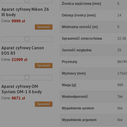
Źrenica wyjściowa [mm]
5
Aparat cyfrowy Nikon Z6
III body
Odstęp źrenicy [mm]
14
9999 zł
Cena:
Minimalna ostrość [m]
5
Sprawdź
Sprawność zmierzchowa
22.36
Aparat cyfrowy Canon
Jasność względna
25
EOS R3
21999 zł
Cena:
Pryzmaty
Bk7/P
Sprawdź
Wymiary [mm]
175x2
Waga [g]
995
Aparat cyfrowy OM
System OM-1 II body
Wodoodporność
Tak
9671 zł
Cena:
Sprawdź
Wypełnienie azotem
Nie
Wypełnienie argonem
Nie