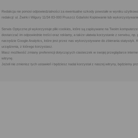
Redakcja nie ponosi odpowiedzialności za ewentualne szkody powstałe w wyniku użytkowa
redakcji: ul. Żwirki i Wigury 11/34 83-000 Pruszcz Gdański Kopiowanie lub wykorzystywan
Serwis Optyczne.pl wykorzystuje pliki cookies, które są zapisywane na Twoim komputerze
dostarczać im odpowiednie treści oraz reklamy, a także ułatwia korzystanie z serwisu, 
narzędzie Google Analytics, które jest przez nas wykorzystywane do zbierania statystyk. 
urządzenia, z którego korzystasz.
Masz możliwość zmiany preferencji dotyczących ciasteczek w swojej przeglądarce internet
witrynę.
Jeżeli nie zmienisz tych ustawień i będziesz nadal korzystał z naszej witryny, będziemy 