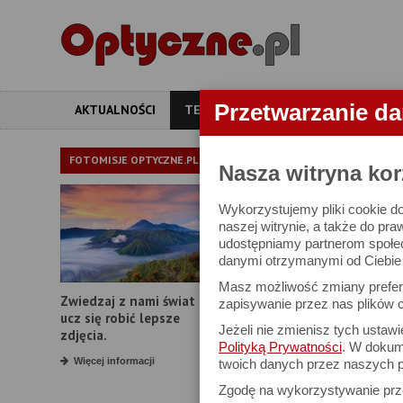
Przetwarzanie d
AKTUALNOŚCI
TESTY
ARTYKUŁY
APARATY
TEST OBIE
FOTOMISJE OPTYCZNE.PL
Nasza witryna kor
Wykorzystujemy pliki cookie do
Meike AF 85 mm
naszej witrynie, a także do pra
udostępniamy partnerom społe
danymi otrzymanymi od Ciebie l
3 grudnia 2024
Masz możliwość zmiany prefere
Zwiedzaj z nami świat i
zapisywanie przez nas plików c
ucz się robić lepsze
Jeżeli nie zmienisz tych ustaw
zdjęcia.
11. Podsumowanie
Polityką Prywatności
. W dokume
Więcej informacji
twoich danych przez naszych p
Zgodę na wykorzystywanie pr