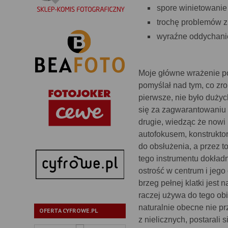
spore winietowanie 
trochę problemów z 
wyraźne oddychani
Moje główne wrażenie po 
pomyślał nad tym, co zr
pierwsze, nie było dużych
się za zagwarantowaniu 
drugie, wiedząc że nowi
autofokusem, konstruktor
do obsłużenia, a przez to
tego instrumentu dokładn
ostrość w centrum i jeg
brzeg pełnej klatki jest n
raczej używa do tego ob
naturalnie obecne nie pr
OFERTA CYFROWE.PL
z nielicznych, postarali 