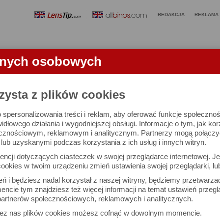
REDAKCJA
REKLAMA
anych osobowych
OBIEKTYWY
LORNETKI
SŁOWNICZEK
RANKINGI
FA
KTYWU
zysta z plików cookies
 spersonalizowania treści i reklam, aby oferować funkcje społeczno
 f/1.4 FF STM - test obiektywu
widłowego działania i wygodniejszej obsługi. Informacje o tym, jak ko
cznościowym, reklamowym i analitycznym. Partnerzy mogą połączyć 
ub uzyskanymi podczas korzystania z ich usług i innych witryn.
Arkadiusz Olech
Dru
ncji dotyczących ciasteczek w swojej przeglądarce internetowej. Je
Komentarze: 237
Podz
ookies w twoim urządzeniu zmień ustawienia swojej przeglądarki, lu
ień i będziesz nadal korzystał z naszej witryny, będziemy przetwarz
ncie tym znajdziesz też więcej informacji na temat ustawień przegl
artnerów społecznościowych, reklamowych i analitycznych.
zez nas plików cookies możesz cofnąć w dowolnym momencie.