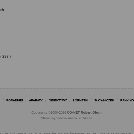
keh
( 237 )
Y
PORADNIKI
APARATY
OBIEKTYWY
LORNETKI
SŁOWNICZEK
RANKING
Copyrights ©2006-2026
CO-NET Robert Olech
.
Strona wygenerowana w 0.024 sek.