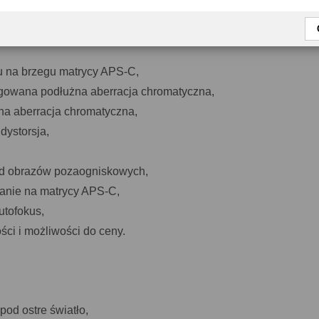
brazu w centrum kadru od maksymalnego otworu względnego
u na brzegu matrycy APS-C,
gowana podłużna aberracja chromatyczna,
na aberracja chromatyczna,
dystorsja,
ąd obrazów pozaogniskowych,
wanie na matrycy APS-C,
utofokus,
ści i możliwości do ceny.
pod ostre światło,