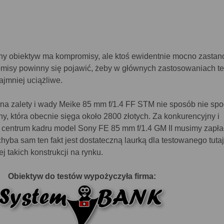
ny obiektyw ma kompromisy, ale ktoś ewidentnie mocno zastano
omisy powinny się pojawić, żeby w głównych zastosowaniach t
ajmniej uciążliwe.
 na zalety i wady Meike 85 mm f/1.4 FF STM nie sposób nie sp
y, która obecnie sięga około 2800 złotych. Za konkurencyjny i
w centrum kadru model Sony FE 85 mm f/1.4 GM II musimy zapła
chyba sam ten fakt jest dostateczną laurką dla testowanego tutaj
 takich konstrukcji na rynku.
Obiektyw do testów wypożyczyła firma: