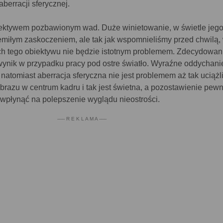
berracji sferycznej.
biektywem pozbawionym wad. Duże winietowanie, w świetle jeg
iemiłym zaskoczeniem, ale tak jak wspomnieliśmy przed chwilą,
h tego obiektywu nie będzie istotnym problemem. Zdecydowani
wynik w przypadku pracy pod ostre światło. Wyraźne oddychani
 natomiast aberracja sferyczna nie jest problemem aż tak uciąż
 obrazu w centrum kadru i tak jest świetna, a pozostawienie pew
wpłynąć na polepszenie wyglądu nieostrości.
----- R E K L A M A -----