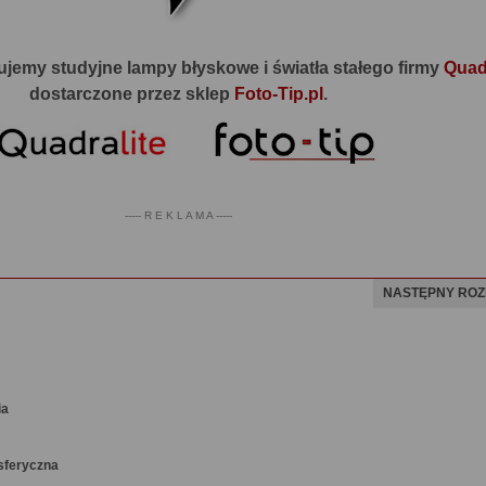
jemy studyjne lampy błyskowe i światła stałego firmy
Quadr
dostarczone przez sklep
Foto-Tip.pl
.
----- R E K L A M A -----
NASTĘPNY ROZ
ia
sferyczna