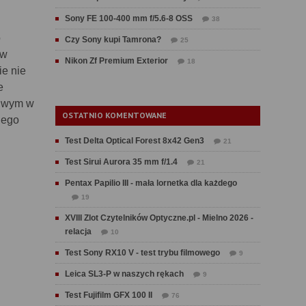
Sony FE 100-400 mm f/5.6-8 OSS
38
o
Czy Sony kupi Tamrona?
25
 w
Nikon Zf Premium Exterior
18
e nie
e
liwym w
OSTATNIO KOMENTOWANE
nego
Test Delta Optical Forest 8x42 Gen3
21
Test Sirui Aurora 35 mm f/1.4
21
Pentax Papilio III - mała lornetka dla każdego
19
XVIII Zlot Czytelników Optyczne.pl - Mielno 2026 -
relacja
10
Test Sony RX10 V - test trybu filmowego
9
Leica SL3-P w naszych rękach
9
Test Fujifilm GFX 100 II
76