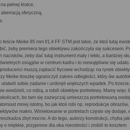
na pełnej klatce,
aberracją sferyczną,
e.
teście Meike 85 mm f/1.4 FF STM jest takie, że ktoś tutaj ewid
obić, żeby premiera tego obiektywu zakończyła się sukcesem. P
 nacisków, żeby dać tutaj instrument mały i lekki, a bardziej s
świetnych osiągów w centrum kadru i to niewątpliwie się udało
 producenci muszą zapłacić frycowe wchodząc na rynek obiekt
zy Meike troszkę ograniczyli zakres odległości, który ów autof
 ułatwili sobie zadanie i uniknęli większych wpadek. Po trzecie
ie wiedzieli, co robią, a robili obiektyw portretowy. Mamy więc 
o okolicach, bo tam się zazwyczaj umieszcza portretowaną osob
atomiast mniej istotny, bo jak ktoś robi np. reprodukcje obrazów, t
iektywów makro. Winietowanie w portretach często się dodaje, w
zeszkadza zbyt mocno. A do tego, autorzy konstrukcji, chyba jak
się o miękkie, przyjemne dla oka nieostrości i zrobili to kosztem