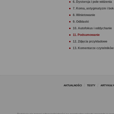
6. Dystorsja i pole widzenia
7. Koma, astygmatyzm i bo
8. Winietowanie
9. Odblaski
10. Autofokus i oddychanie
11. Podsumowanie
12. Zdjęcia przykładowe
13. Komentarze czytelników 
AKTUALNOŚCI
TESTY
ARTYKUŁ