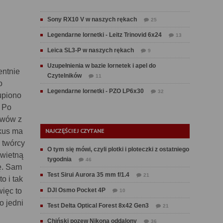
Sony RX10 V w naszych rękach
25
Legendarne lornetki - Leitz Trinovid 6x24
13
Leica SL3-P w naszych rękach
9
Uzupełnienia w bazie lornetek i apel do
entnie
Czytelników
11
o
Legendarne lornetki - PZO LP6x30
32
kupiono
. Po
ywów z
okus ma
NAJCZĘŚCIEJ CZYTANE
, twórcy
O tym się mówi, czyli plotki i ploteczki z ostatniego
świetną
tygodnia
46
ę. Sam
Test Sirui Aurora 35 mm f/1.4
21
o i tak
ięc to
DJI Osmo Pocket 4P
10
o jedni
Test Delta Optical Forest 8x42 Gen3
21
Chiński pozew Nikona oddalony
36