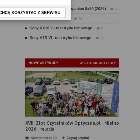
Test Swarovski CL Companion 8x30 (2026)
22
CHCĘ KORZYSTAĆ Z SERWISU
Test Fujifilm GFX 100 II
76
Sony RX10 V - test trybu filmowego
9
Sony A7R VI - test trybu filmowego
11
NOWE ARTYKUŁY
WSZYSTKIE ARTYKUŁY
XVIII Zlot Czytelników Optyczne.pl - Mielno
2026 - relacja
Komentarze: 10
Czytaj artykuł