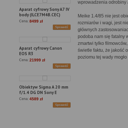
wprowadzenia odrobiny a
Aparat cyfrowy Sony A7 IV
body (ILCE7M4B.CEC)
Meike 1.4/85 nie jest o
8499 zł
Cena:
rozmiarów i wagi, jest n
Sprawdź
głównych zastosowaniac
podoba nam się fatalny 
zmartwi tylko filmowców,
Aparat cyfrowy Canon
świetle faktu, że jakość
EOS R3
poziomu tej wady mogło 
21999 zł
Cena:
Sprawdź
Obiektyw Sigma A 20 mm
f/1.4 DG DN Sony E
4589 zł
Cena:
Sprawdź