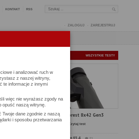
KONTAKT
RSS
ZALOGUJ
ZAREJESTRUJ
Q
FORUM
FOTOMISJE
NOWE TESTY
WSZYSTKIE TESTY
ściowe i analizować ruch w
rzystasz z naszej witryny,
te informacje z innymi
kuj
śli więc nie wyrażasz zgody na
iel się
b opuść naszą witrynę.
ać Twoje dane zgodnie z naszą
Test Delta Optical Forest 8x42 Gen3
ądarki i sposobu przetwarzania
Komentarze: 21
Czytaj test
Test Sirui Aurora 35 mm f/1.4
21