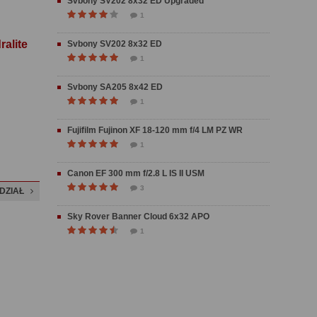
Svbony SV202 8x32 ED Upgraded
1
alite
Svbony SV202 8x32 ED
1
Svbony SA205 8x42 ED
1
Fujifilm Fujinon XF 18-120 mm f/4 LM PZ WR
1
Canon EF 300 mm f/2.8 L IS II USM
3
DZIAŁ
Sky Rover Banner Cloud 6x32 APO
1