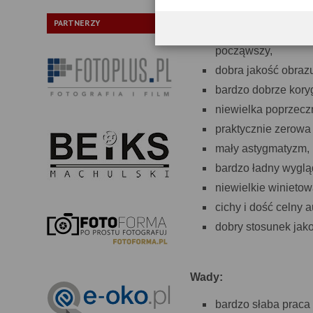
Zalety:
PARTNERZY
genialna jakość o
począwszy,
dobra jakość obraz
bardzo dobrze kory
niewielka poprzecz
praktycznie zerowa 
mały astygmatyzm,
bardzo ładny wygl
niewielkie winieto
cichy i dość celny a
dobry stosunek jako
Wady:
bardzo słaba praca 