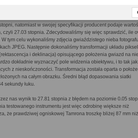
o ogniskowej 90 mm, na matrycy pełnoklatkowej, powinien dawa
topni, natomiast w swojej specyfikacji producent podaje warto
h, czyli 27.03 stopnia. Zdecydowaliśmy się więc sprawdzić, ile 
 W tym celu wykonaliśmy zdjęcia gwiaździstego nieba fotografu
kach JPEG. Następnie dokonaliśmy transformacji układu pikseli
ektascencja i deklinacja) opisującego położenia gwiazd na nie
dzo dokładnie wyznaczyć pole widzenia obiektywu, i to tak jak
ących z nieskończoności. Transformacja została oparta o położe
łożonych na całym obrazku. Średni błąd dopasowania siatki
4 sekundy łuku.
zez nas wynik to 27.81 stopnia z błędem na poziomie 0.05 stop
ia testowanego instrumentu jest więc odrobinę większe niż
za, że prawdziwej ogniskowej Tamrona troszkę bliżej 87 mm ni