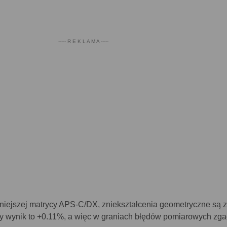
----- R E K L A M A -----
iejszej matrycy APS-C/DX, zniekształcenia geometryczne są z
y wynik to +0.11%, a więc w graniach błędów pomiarowych zga