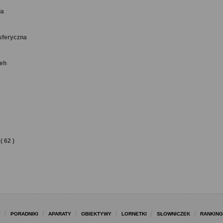
ia
sferyczna
keh
( 62 )
Y
PORADNIKI
APARATY
OBIEKTYWY
LORNETKI
SŁOWNICZEK
RANKING