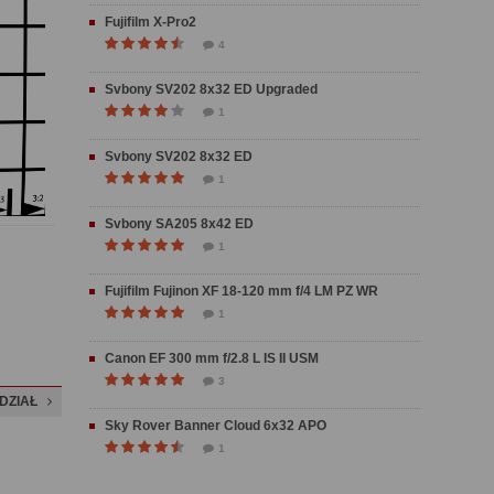
Fujifilm X-Pro2
4
Svbony SV202 8x32 ED Upgraded
1
Svbony SV202 8x32 ED
1
Svbony SA205 8x42 ED
1
Fujifilm Fujinon XF 18-120 mm f/4 LM PZ WR
1
Canon EF 300 mm f/2.8 L IS II USM
3
DZIAŁ
Sky Rover Banner Cloud 6x32 APO
1