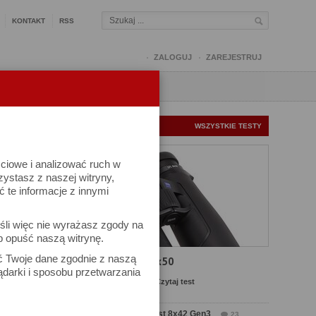
KONTAKT
RSS
ZALOGUJ
ZAREJESTRUJ
Q
FORUM
FOTOMISJE
NOWE TESTY
WSZYSTKIE TESTY
ściowe i analizować ruch w
rzystasz z naszej witryny,
te informacje z innymi
kuj
śli więc nie wyrażasz zgody na
iel się
b opuść naszą witrynę.
ać Twoje dane zgodnie z naszą
Test Carl Zeiss SFL 8x50
ądarki i sposobu przetwarzania
Komentarze: 13
Czytaj test
Test Delta Optical Forest 8x42 Gen3
23