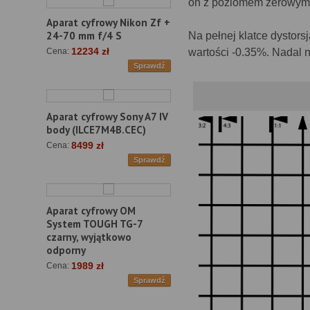
on z poziomem zerowym
Aparat cyfrowy Nikon Zf +
24-70 mm f/4 S
Na pełnej klatce dystorsj
12234 zł
wartości -0.35%. Nadal 
Cena:
Sprawdź
Aparat cyfrowy Sony A7 IV
body (ILCE7M4B.CEC)
8499 zł
Cena:
Sprawdź
Aparat cyfrowy OM
System TOUGH TG-7
czarny, wyjątkowo
odporny
1989 zł
Cena:
Sprawdź