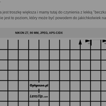
.
a jest troszkę większa i mamy tutaj do czynienia z lekką "beczk
nie jest to poziom, który może być powodem do jakichkolwiek n
NIKON Z7, 90 MM, JPEG, APS-C/DX