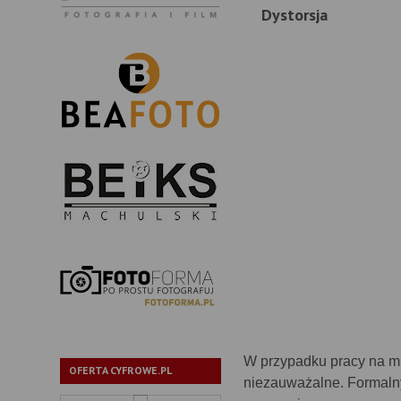
Dystorsja
W przypadku pracy na mn
OFERTA CYFROWE.PL
niezauważalne. Formaln