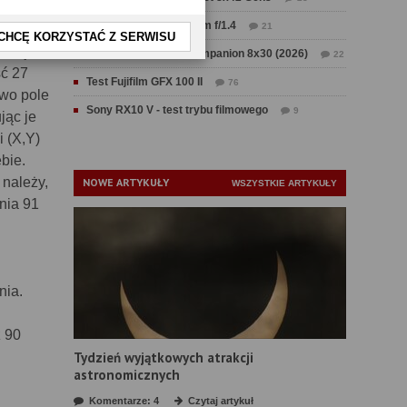
Test Sirui Aurora 35 mm f/1.4
21
CHCĘ KORZYSTAĆ Z SERWISU
ć kąt
Test Swarovski CL Companion 8x30 (2026)
22
ść 27
Test Fujifilm GFX 100 II
76
owo pole
Sony RX10 V - test trybu filmowego
9
jąc je
 (X,Y)
bie.
 należy,
NOWE ARTYKUŁY
WSZYSTKIE ARTYKUŁY
nia 91
nia.
ż 90
Tydzień wyjątkowych atrakcji
astronomicznych
Komentarze: 4
Czytaj artykuł