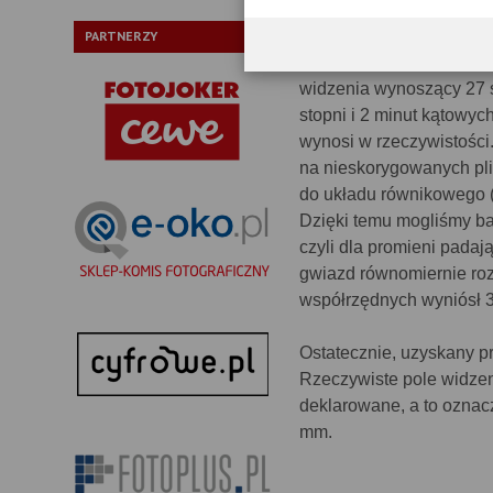
Pole widzenia
PARTNERZY
Obiektyw rektalinearny 
widzenia wynoszący 27 s
stopni i 2 minut kątowyc
wynosi w rzeczywistości.
na nieskorygowanych pli
do układu równikowego (r
Dzięki temu mogliśmy bar
czyli dla promieni padaj
gwiazd równomiernie roz
współrzędnych wyniósł 3
Ostatecznie, uzyskany pr
Rzeczywiste pole widzen
deklarowane, a to oznac
mm.