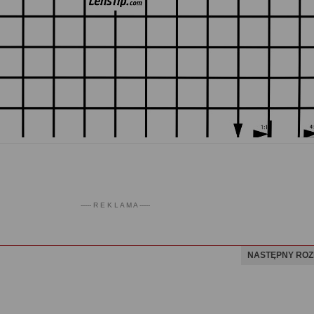
----- R E K L A M A -----
NASTĘPNY ROZ