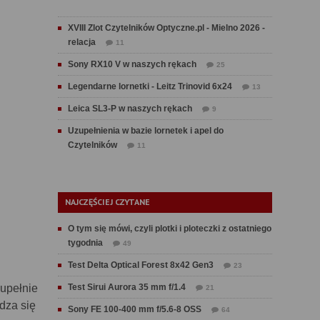
XVIII Zlot Czytelników Optyczne.pl - Mielno 2026 -
relacja
11
Sony RX10 V w naszych rękach
25
Legendarne lornetki - Leitz Trinovid 6x24
13
Leica SL3-P w naszych rękach
9
Uzupełnienia w bazie lornetek i apel do
Czytelników
11
NAJCZĘŚCIEJ CZYTANE
O tym się mówi, czyli plotki i ploteczki z ostatniego
tygodnia
49
Test Delta Optical Forest 8x42 Gen3
23
upełnie
Test Sirui Aurora 35 mm f/1.4
21
dza się
Sony FE 100-400 mm f/5.6-8 OSS
64