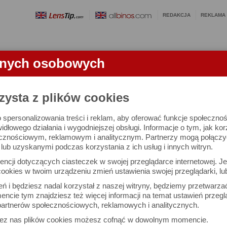
REDAKCJA
REKLAMA
anych osobowych
OBIEKTYWY
LORNETKI
SŁOWNICZEK
RANKINGI
FA
KTYWU
zysta z plików cookies
 spersonalizowania treści i reklam, aby oferować funkcje społeczno
2.8 Di III Macro VXD - test obiektywu
widłowego działania i wygodniejszej obsługi. Informacje o tym, jak ko
cznościowym, reklamowym i analitycznym. Partnerzy mogą połączyć 
ub uzyskanymi podczas korzystania z ich usług i innych witryn.
Arkadiusz Olech
Dru
ncji dotyczących ciasteczek w swojej przeglądarce internetowej. Je
Komentarze: 62
Podz
ookies w twoim urządzeniu zmień ustawienia swojej przeglądarki, lu
ień i będziesz nadal korzystał z naszej witryny, będziemy przetwarz
e widzenia
ncie tym znajdziesz też więcej informacji na temat ustawień przegl
artnerów społecznościowych, reklamowych i analitycznych.
zez nas plików cookies możesz cofnąć w dowolnym momencie.