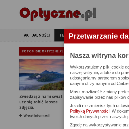
Przetwarzanie d
AKTUALNOŚCI
TESTY
ARTYKUŁY
APARATY
TEST OBIE
FOTOMISJE OPTYCZNE.PL
Nasza witryna kor
Wykorzystujemy pliki cookie do
Tamron 90 mm f/
naszej witrynie, a także do pra
udostępniamy partnerom społe
danymi otrzymanymi od Ciebie l
7 stycznia 2025
Masz możliwość zmiany prefere
Zwiedzaj z nami świat i
zapisywanie przez nas plików c
ucz się robić lepsze
Jeżeli nie zmienisz tych ustaw
zdjęcia.
6. Dystorsja i pol
Polityką Prywatności
. W dokume
Więcej informacji
twoich danych przez naszych p
Zgodę na wykorzystywanie pr