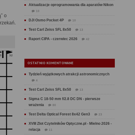
Aktualizacje oprogramowania dla aparatów Nikon
10
ą" o
DJI Osmo Pocket 4P
10
arzekań.
Test Carl Zeiss SFL 8x50
13
Raport CIPA - czerwiec 2026
42
OSTATNIO KOMENTOWANE
Tydzień wyjątkowych atrakcji astronomicznych
4
Test Carl Zeiss SFL 8x50
13
Sigma C 18-50 mm f/2.8 DC DN - pierwsze
wrażenia
80
Test Delta Optical Forest 8x42 Gen3
23
XVIII Zlot Czytelników Optyczne.pl - Mielno 2026 -
relacja
11