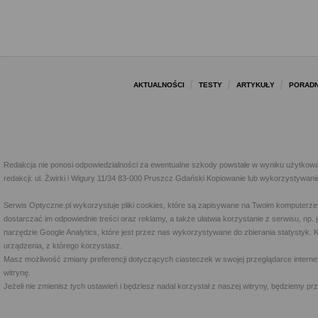
AKTUALNOŚCI
TESTY
ARTYKUŁY
PORADN
Redakcja nie ponosi odpowiedzialności za ewentualne szkody powstałe w wyniku użytkowa
redakcji: ul. Żwirki i Wigury 11/34 83-000 Pruszcz Gdański Kopiowanie lub wykorzystywan
Serwis Optyczne.pl wykorzystuje pliki cookies, które są zapisywane na Twoim komputerze
dostarczać im odpowiednie treści oraz reklamy, a także ułatwia korzystanie z serwisu, 
narzędzie Google Analytics, które jest przez nas wykorzystywane do zbierania statystyk. 
urządzenia, z którego korzystasz.
Masz możliwość zmiany preferencji dotyczących ciasteczek w swojej przeglądarce internet
witrynę.
Jeżeli nie zmienisz tych ustawień i będziesz nadal korzystał z naszej witryny, będziemy 