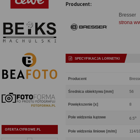
Producent:
Bresser
strona w
SPECYFIKACJA LORNETKI
Producent
Bress
Średnica obiektywu [mm]
56
Powiększenie [x]
8
Pole widzenia kątowe
o
6.5
OFERTA CYFROWE.PL
Pole widzenia liniowe [m/m]
114/1