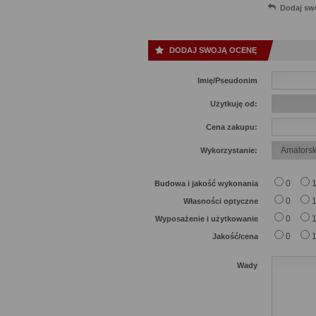
Dodaj sw
DODAJ SWOJĄ OCENĘ
Imię/Pseudonim
Użytkuję od:
Cena zakupu:
Wykorzystanie:
0
Budowa i jakość wykonania
0
Własności optyczne
0
Wyposażenie i użytkowanie
0
Jakość/cena
Wady