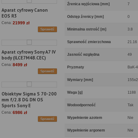
Źrenica wyjściowa [mm]
7
Aparat cyfrowy Canon
EOS R3
Odstęp źrenicy [mm]
0
21999 zł
Cena:
Minimalna ostrość [m]
3.8
Sprawdź
Sprawność zmierzchowa
21.16
Aparat cyfrowy Sony A7 IV
Jasność względna
49
body (ILCE7M4B.CEC)
8499 zł
Cena:
Pryzmaty
BaK-4
Sprawdź
Wymiary [mm]
155x2
Waga [g]
1188
Obiektyw Sigma S 70-200
mm f/2.8 DG DN OS
Sports Sony E
Wodoodporność
Tak
6986 zł
Cena:
Wypełnienie azotem
Nie
Sprawdź
Wypełnienie argonem
Nie