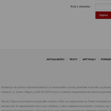
Kod z obrazka:
AKTUALNOŚCI
TESTY
ARTYKUŁY
PORADN
Redakcja nie ponosi odpowiedzialności za ewentualne szkody powstałe w wyniku użytkowa
redakcji: ul. Żwirki i Wigury 11/34 83-000 Pruszcz Gdański Kopiowanie lub wykorzystywan
Serwis Optyczne.pl wykorzystuje pliki cookies, które są zapisywane na Twoim komputerze
dostarczać im odpowiednie treści oraz reklamy, a także ułatwia korzystanie z serwisu, 
narzędzie Google Analytics, które jest przez nas wykorzystywane do zbierania statystyk. 