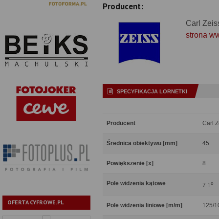
Producent:
Carl Zeis
strona w
SPECYFIKACJA LORNETKI
Producent
Carl Z
Średnica obiektywu [mm]
45
Powiększenie [x]
8
Pole widzenia kątowe
o
7.1
OFERTA CYFROWE.PL
Pole widzenia liniowe [m/m]
125/1