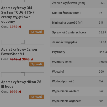
Źrenica wyjściowa [mm]
5.63
Aparat cyfrowy OM
System TOUGH TG-7
Odstęp źrenicy [mm]
16
czarny, wyjątkowo
odporny
Minimalna ostrość [m]
5.5
1989 zł
Cena:
Sprawdź
Sprawność zmierzchowa
18.97
Jasność względna
31.64
Aparat cyfrowy Canon
Pryzmaty
BaK-4
PowerShot V1
4349 zł
3649 zł
Cena:
Wymiary [mm]
165x
Sprawdź
Waga [g]
990
Aparat cyfrowy Nikon Z6
Wodoodporność
Tak
III body
Wypełnienie azotem
Tak
9999 zł
Cena:
Sprawdź
Wypełnienie argonem
Nie