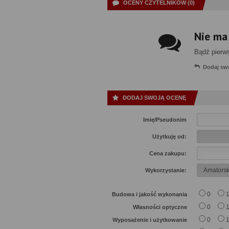
OCENY CZYTELNIKÓW (0)
Nie ma
Bądź pierw
Dodaj sw
DODAJ SWOJĄ OCENĘ
Imię/Pseudonim
Użytkuję od:
Cena zakupu:
Wykorzystanie:
0
Budowa i jakość wykonania
0
Własności optyczne
0
Wyposażenie i użytkowanie