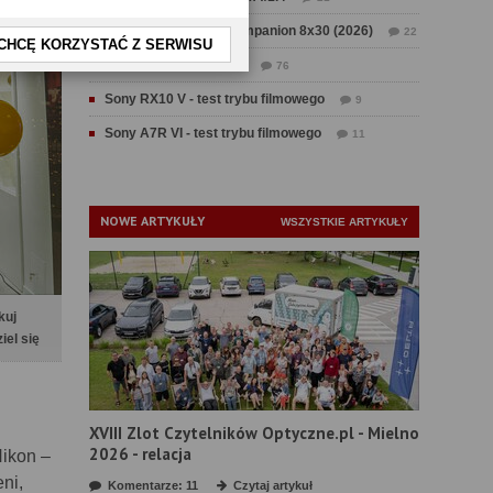
Test Swarovski CL Companion 8x30 (2026)
22
CHCĘ KORZYSTAĆ Z SERWISU
Test Fujifilm GFX 100 II
76
Sony RX10 V - test trybu filmowego
9
Sony A7R VI - test trybu filmowego
11
NOWE ARTYKUŁY
WSZYSTKIE ARTYKUŁY
kuj
iel się
XVIII Zlot Czytelników Optyczne.pl - Mielno
2026 - relacja
Nikon –
ni,
Komentarze: 11
Czytaj artykuł