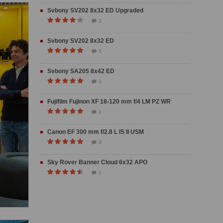
Svbony SV202 8x32 ED Upgraded
1
Svbony SV202 8x32 ED
1
Svbony SA205 8x42 ED
1
Fujifilm Fujinon XF 18-120 mm f/4 LM PZ WR
1
Canon EF 300 mm f/2.8 L IS II USM
3
Sky Rover Banner Cloud 6x32 APO
1