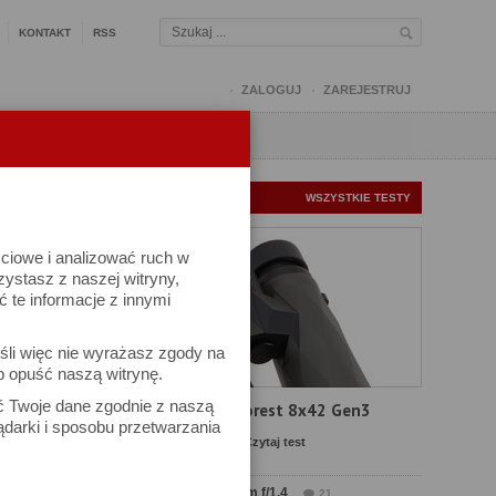
KONTAKT
RSS
ZALOGUJ
ZAREJESTRUJ
Q
FORUM
FOTOMISJE
NOWE TESTY
WSZYSTKIE TESTY
ściowe i analizować ruch w
rzystasz z naszej witryny,
te informacje z innymi
śli więc nie wyrażasz zgody na
b opuść naszą witrynę.
ać Twoje dane zgodnie z naszą
Test Delta Optical Forest 8x42 Gen3
ądarki i sposobu przetwarzania
Komentarze: 23
Czytaj test
Test Sirui Aurora 35 mm f/1.4
21