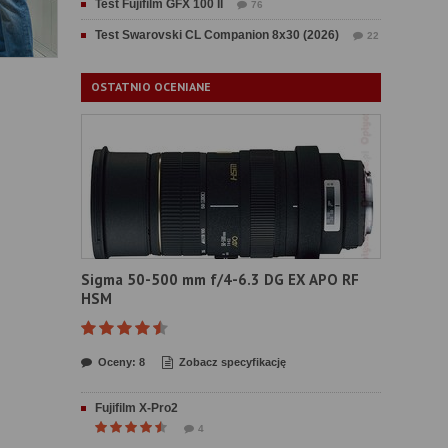
Test Fujifilm GFX 100 II
76
Test Swarovski CL Companion 8x30 (2026)
22
OSTATNIO OCENIANE
Sigma 50-500 mm f/4-6.3 DG EX APO RF
HSM
Oceny: 8
Zobacz specyfikację
Fujifilm X-Pro2
4