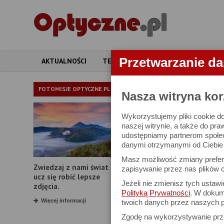
Przetwarzanie d
AKTUALNOŚCI
TESTY
ARTYKUŁY
APARATY
ARTYKUŁY
FOTOMISJE OPTYCZNE.PL
Nasza witryna kor
Wykorzystujemy pliki cookie do
Otwarcie salon
naszej witrynie, a także do pra
udostępniamy partnerom społe
danymi otrzymanymi od Ciebie l
Masz możliwość zmiany prefere
Zwiedzaj z nami świat i
zapisywanie przez nas plików c
ucz się robić lepsze
Jeżeli nie zmienisz tych ustaw
zdjęcia.
Polityką Prywatności
. W dokume
Więcej informacji
twoich danych przez naszych p
Zgodę na wykorzystywanie pr