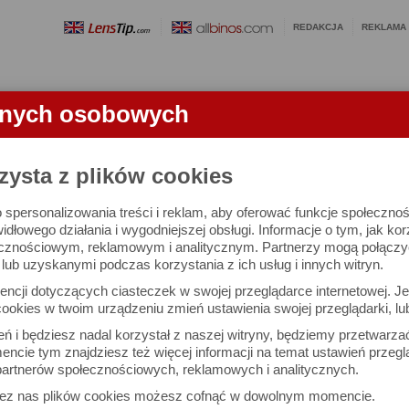
REDAKCJA
REKLAMA
anych osobowych
OBIEKTYWY
LORNETKI
SŁOWNICZEK
RANKINGI
FA
zysta z plików cookies
 spersonalizowania treści i reklam, aby oferować funkcje społeczno
u Nikon Plaza w Warszawie
widłowego działania i wygodniejszej obsługi. Informacje o tym, jak ko
cznościowym, reklamowym i analitycznym. Partnerzy mogą połączyć 
ub uzyskanymi podczas korzystania z ich usług i innych witryn.
ncji dotyczących ciasteczek w swojej przeglądarce internetowej. Je
ookies w twoim urządzeniu zmień ustawienia swojej przeglądarki, lu
ień i będziesz nadal korzystał z naszej witryny, będziemy przetwarz
ncie tym znajdziesz też więcej informacji na temat ustawień przegl
artnerów społecznościowych, reklamowych i analitycznych.
zez nas plików cookies możesz cofnąć w dowolnym momencie.