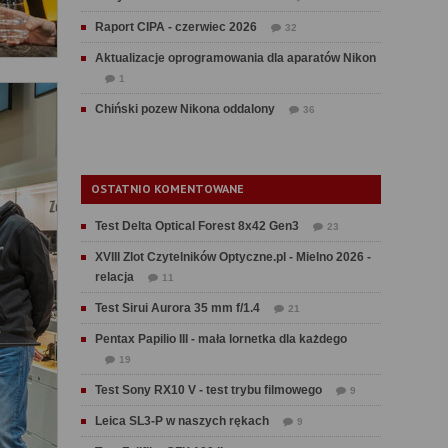
Raport CIPA - czerwiec 2026
32
Aktualizacje oprogramowania dla aparatów Nikon
1
Chiński pozew Nikona oddalony
36
OSTATNIO KOMENTOWANE
Test Delta Optical Forest 8x42 Gen3
23
XVIII Zlot Czytelników Optyczne.pl - Mielno 2026 -
relacja
11
Test Sirui Aurora 35 mm f/1.4
21
Pentax Papilio III - mała lornetka dla każdego
19
Test Sony RX10 V - test trybu filmowego
9
Leica SL3-P w naszych rękach
9