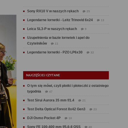
Sony RX10 V w naszych rękach
25
Legendarne lornetki - Leitz Trinovid 6x24
13
Leica SL3-P w naszych rękach
9
Uzupełnienia w bazie lornetek i apel do
Czytelników
11
Legendarne lornetki - PZO LP6x30
32
NAJCZĘŚCIEJ CZYTANE
O tym się mówi, czyli plotki i ploteczki z ostatniego
tygodnia
47
Test Sirui Aurora 35 mm f/1.4
21
Test Delta Optical Forest 8x42 Gen3
23
DJI Osmo Pocket 4P
10
Sony FE 100-400 mm f/5.6-8 OSS
40