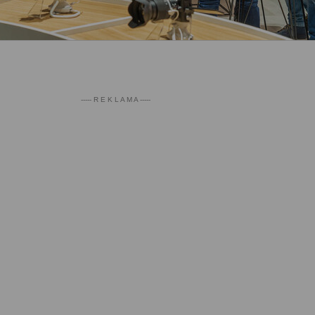
----- R E K L A M A -----