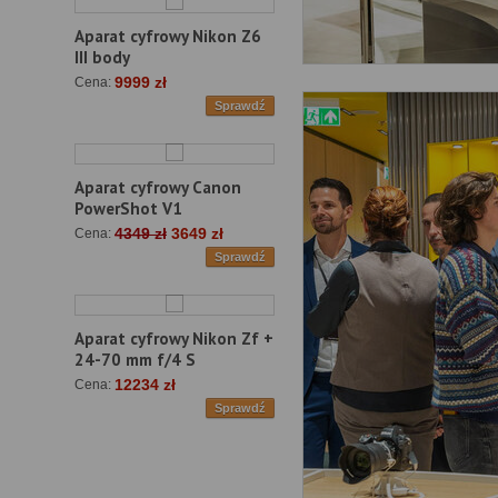
Aparat cyfrowy Nikon Z6
III body
9999 zł
Cena:
Sprawdź
Aparat cyfrowy Canon
PowerShot V1
4349 zł
3649 zł
Cena:
Sprawdź
Aparat cyfrowy Nikon Zf +
24-70 mm f/4 S
12234 zł
Cena:
Sprawdź