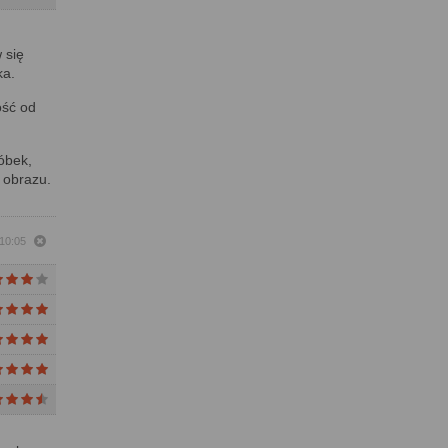
 się
ka.
ość od
óbek,
 obrazu.
 10:05