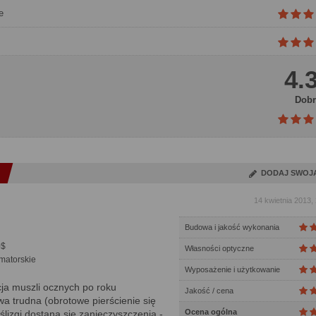
e
4.
Dobr
DODAJ SWOJ
14 kwietnia 2013,
Budowa i jakość wykonania
0$
Własności optyczne
matorskie
Wyposażenie i użytkowanie
ja muszli ocznych po roku
Jakość / cena
a trudna (obrotowe pierścienie się
Ocena ogólna
ślizgi dostaną się zanieczyszczenia -