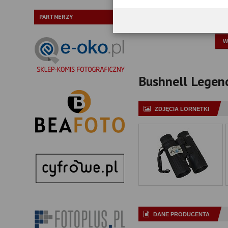
Typ pryzmatów:
PARTNERZY
P
Bushnell Legend
ZDJĘCIA LORNETKI
DANE PRODUCENTA