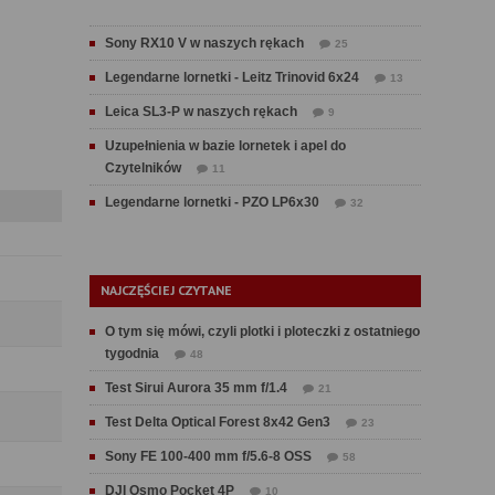
Sony RX10 V w naszych rękach
25
Legendarne lornetki - Leitz Trinovid 6x24
13
Leica SL3-P w naszych rękach
9
Uzupełnienia w bazie lornetek i apel do
Czytelników
11
Legendarne lornetki - PZO LP6x30
32
NAJCZĘŚCIEJ CZYTANE
O tym się mówi, czyli plotki i ploteczki z ostatniego
tygodnia
48
Test Sirui Aurora 35 mm f/1.4
21
Test Delta Optical Forest 8x42 Gen3
23
Sony FE 100-400 mm f/5.6-8 OSS
58
DJI Osmo Pocket 4P
10