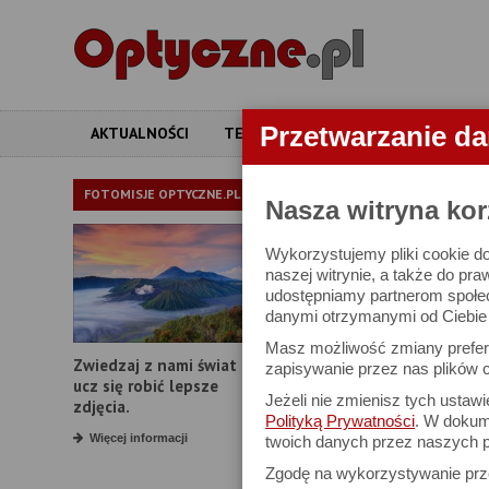
Przetwarzanie d
AKTUALNOŚCI
TESTY
ARTYKUŁY
APARATY
LORNETKI
FOTOMISJE OPTYCZNE.PL
Nasza witryna kor
Wykorzystujemy pliki cookie do
W bazie znajduj
naszej witrynie, a także do pra
udostępniamy partnerom społe
danymi otrzymanymi od Ciebie l
Proszę podać
Masz możliwość zmiany prefere
Zwiedzaj z nami świat i
Producent:
zapisywanie przez nas plików c
ucz się robić lepsze
Jeżeli nie zmienisz tych ustaw
Model:
zdjęcia.
Polityką Prywatności
. W dokume
Powiększenie:
Więcej informacji
twoich danych przez naszych p
Zgodę na wykorzystywanie pr
Średnica obiektywu: