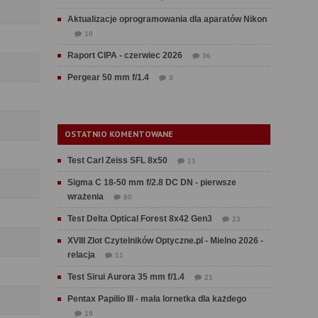
Aktualizacje oprogramowania dla aparatów Nikon
10
Raport CIPA - czerwiec 2026
36
Pergear 50 mm f/1.4
3
OSTATNIO KOMENTOWANE
Test Carl Zeiss SFL 8x50
11
Sigma C 18-50 mm f/2.8 DC DN - pierwsze
wrażenia
80
Test Delta Optical Forest 8x42 Gen3
23
XVIII Zlot Czytelników Optyczne.pl - Mielno 2026 -
relacja
11
Test Sirui Aurora 35 mm f/1.4
21
Pentax Papilio III - mała lornetka dla każdego
19