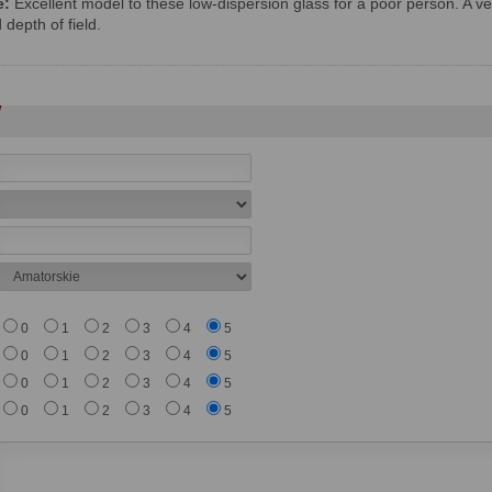
e:
Excellent model to these low-dispersion glass for a poor person. A ve
 depth of field.
0
1
2
3
4
5
0
1
2
3
4
5
0
1
2
3
4
5
0
1
2
3
4
5