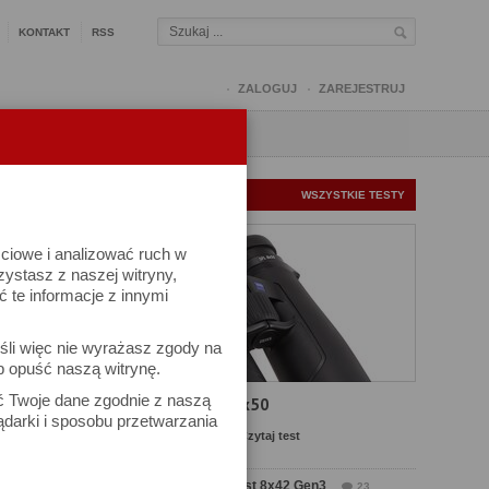
KONTAKT
RSS
ZALOGUJ
ZAREJESTRUJ
Q
FORUM
FOTOMISJE
NOWE TESTY
WSZYSTKIE TESTY
ściowe i analizować ruch w
rzystasz z naszej witryny,
te informacje z innymi
śli więc nie wyrażasz zgody na
b opuść naszą witrynę.
ek
ać Twoje dane zgodnie z naszą
Test Carl Zeiss SFL 8x50
ądarki i sposobu przetwarzania
Komentarze: 11
Czytaj test
Test Delta Optical Forest 8x42 Gen3
23