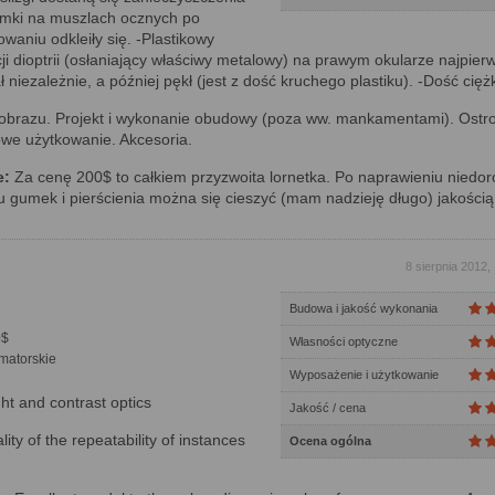
umki na muszlach ocznych po
waniu odkleiły się. -Plastikowy
ji dioptrii (osłaniający właściwy metalowy) na prawym okularze najpierw
ał niezależnie, a później pękł (jest z dość kruchego plastiku). -Dość cięż
obrazu. Projekt i wykonanie obudowy (poza ww. mankamentami). Ostr
we użytkowanie. Akcesoria.
e:
Za cenę 200$ to całkiem przyzwoita lornetka. Po naprawieniu niedor
niu gumek i pierścienia można się cieszyć (mam nadzieję długo) jakością
8 sierpnia 2012,
Budowa i jakość wykonania
0$
Własności optyczne
matorskie
Wyposażenie i użytkowanie
ht and contrast optics
Jakość / cena
ity of the repeatability of instances
Ocena ogólna