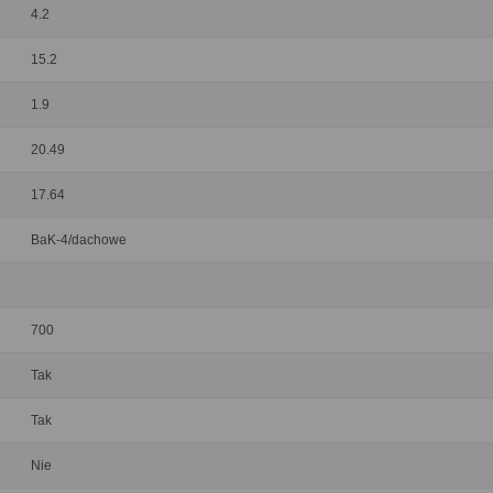
4.2
15.2
1.9
20.49
17.64
BaK-4/dachowe
700
Tak
Tak
Nie