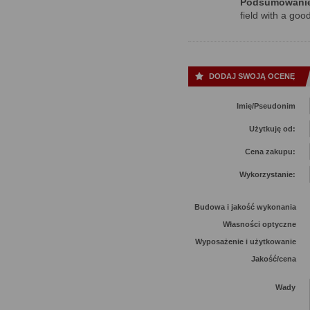
Podsumowani
field with a good
DODAJ SWOJĄ OCENĘ
Imię/Pseudonim
Użytkuję od:
Cena zakupu:
Wykorzystanie:
Budowa i jakość wykonania
Własności optyczne
Wyposażenie i użytkowanie
Jakość/cena
Wady