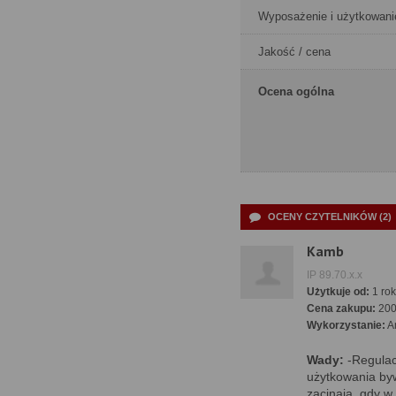
Wyposażenie i użytkowani
Jakość / cena
Ocena ogólna
OCENY CZYTELNIKÓW (2)
Kamb
IP 89.70.x.x
Użytkuje od:
1 rok
Cena zakupu:
20
Wykorzystanie:
A
Wady:
-Regulac
użytkowania byw
zacinają, gdy w 