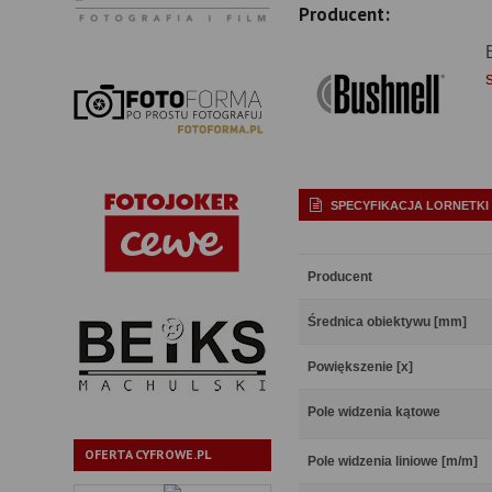
Producent:
SPECYFIKACJA LORNETKI
Producent
Średnica obiektywu [mm]
Powiększenie [x]
Pole widzenia kątowe
OFERTA CYFROWE.PL
Pole widzenia liniowe [m/m]