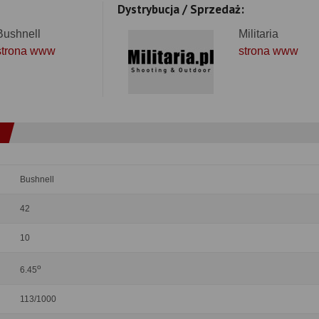
Dystrybucja / Sprzedaż:
Bushnell
Militaria
strona www
strona www
Bushnell
42
10
o
6.45
113/1000