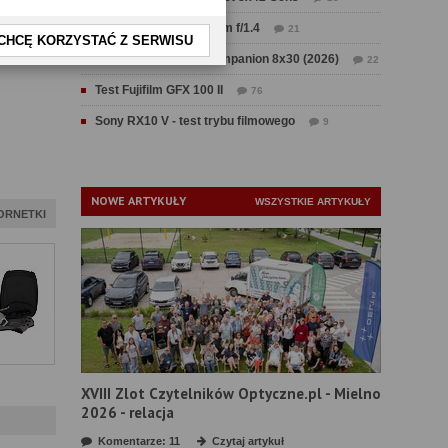
Test Sirui Aurora 35 mm f/1.4
21
CHCĘ KORZYSTAĆ Z SERWISU
Test Swarovski CL Companion 8x30 (2026)
22
Test Fujifilm GFX 100 II
76
Sony RX10 V - test trybu filmowego
9
NOWE ARTYKUŁY
WSZYSTKIE ARTYKUŁY
ORNETKI
XVIII Zlot Czytelników Optyczne.pl - Mielno
2026 - relacja
Komentarze: 11
Czytaj artykuł