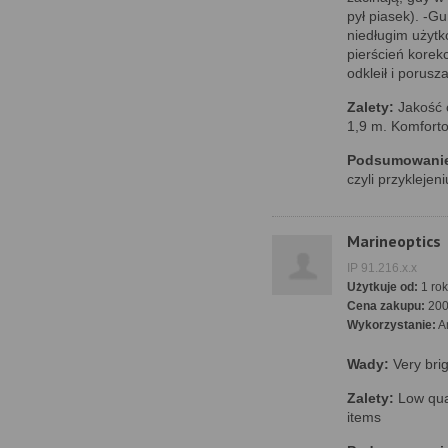
pył piasek). -G
niedługim użytko
pierścień korekc
odkleił i porusz
Zalety:
Jakość 
1,9 m. Komforto
Podsumowani
czyli przykleje
Marineoptics
IP 91.216.x.x
Użytkuje od:
1 rok
Cena zakupu:
20
Wykorzystanie:
A
Wady:
Very brig
Zalety:
Low qual
items