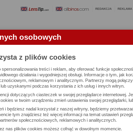
REDAKCJA
REKLAMA
anych osobowych
OBIEKTYWY
LORNETKI
SŁOWNICZEK
RANKINGI
FA
zysta z plików cookies
 spersonalizowania treści i reklam, aby oferować funkcje społeczno
e się 3021 lornetek i 1581 ocen.
widłowego działania i wygodniejszej obsługi. Informacje o tym, jak ko
cznościowym, reklamowym i analitycznym. Partnerzy mogą połączyć 
ub uzyskanymi podczas korzystania z ich usług i innych witryn.
 interesujące Cię parametry
ncji dotyczących ciasteczek w swojej przeglądarce internetowej. Je
Możesz też zrobić
ookies w twoim urządzeniu zmień ustawienia swojej przeglądarki, lu
własne porównanie lornet
ień i będziesz nadal korzystał z naszej witryny, będziemy przetwarz
ncie tym znajdziesz też więcej informacji na temat ustawień przegl
artnerów społecznościowych, reklamowych i analitycznych.
Porównaj lornetki
zez nas plików cookies możesz cofnąć w dowolnym momencie.