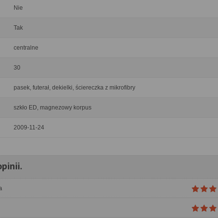
Nie
Tak
centralne
30
pasek, futerał, dekielki, ściereczka z mikrofibry
szkło ED, magnezowy korpus
2009-11-24
pinii.
a