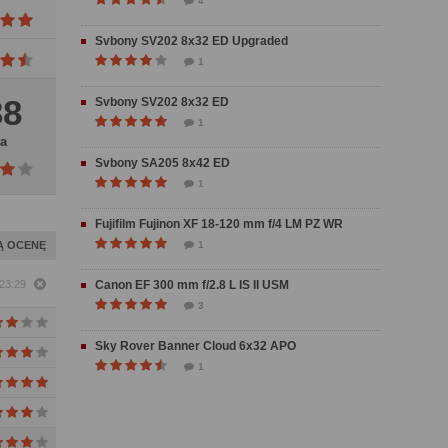
4
Svbony SV202 8x32 ED Upgraded
1
38
Svbony SV202 8x32 ED
1
a
Svbony SA205 8x42 ED
1
Fujifilm Fujinon XF 18-120 mm f/4 LM PZ WR
Ą OCENĘ
1
 23:29
Canon EF 300 mm f/2.8 L IS II USM
3
Sky Rover Banner Cloud 6x32 APO
1