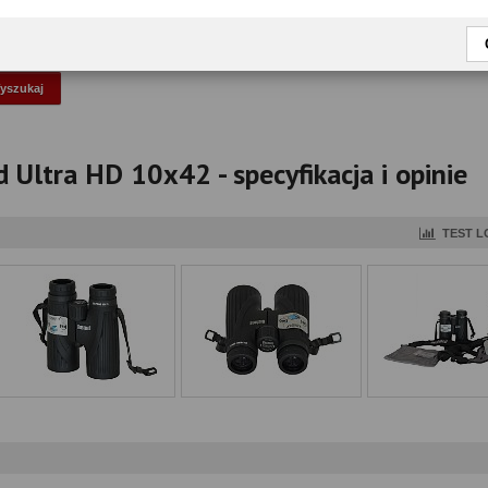
okaż tylko przetestowane modele
 Ultra HD 10x42 - specyfikacja i opinie
TEST L