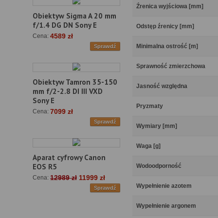
Źrenica wyjściowa [mm]
Obiektyw Sigma A 20 mm
f/1.4 DG DN Sony E
Odstęp źrenicy [mm]
4589 zł
Cena:
Minimalna ostrość [m]
Sprawdź
Sprawność zmierzchowa
Obiektyw Tamron 35-150
Jasność względna
mm f/2-2.8 DI III VXD
Sony E
Pryzmaty
7099 zł
Cena:
Sprawdź
Wymiary [mm]
Waga [g]
Aparat cyfrowy Canon
EOS R5
Wodoodporność
12989 zł
11999 zł
Cena:
Wypełnienie azotem
Sprawdź
Wypełnienie argonem