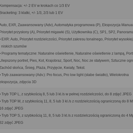
Kompensacja: +/- 2 EV w krokach co 1/3 EV
Bracketing: 3 klatki, +/- 1/3, 2/3 lub 1 EV
Auto, EXR, Zaawansowany (Adv), Automatyka programowa (P), Ekspozycja Manual
Priorytet przysłony (A), Priorytet migawki (S), Użytkownika (C), SP1, SP2, Panoram
• EXR: Auto, Priorytet rozdzielczości, Priorytet zakresu tonalnego, Priorytet wysokiej
i niskich szumów
• Programy tematyczne: Naturalne oświetlenie, Naturalne oświetlenie z lampą, Portr
Ulepszony portret, Pies, Kot, Krajobraz, Sport, Noc, Noc ze statywem, Sztuczne ogn
Zachód słońca, Śnieg, Plaża, Przyjęcie, Kwiaty, Tekst.
• Tryb zaawansowany (Adv.): Pro focus, Pro low light (słabe światło), Wielokrotna
ekspozycja, zdjęcia 3D
• Tryb TOP L, z szybkością 8, 5 lub 3 kl./s w pełnej rozdzielczości, do 8 zdjęć JPEG
• Tryb TOP M, z szybkością 11, 8, 5 lub 3 kl./s z rozdzielczością ograniczoną do 8 M
16 zdjęć JPEG
• Tryb TOP S, z szybkością 11, 8, 5 lub 3 kl./s z rozdzielczością ograniczoną do 4 M
32 zdjęć JPEG