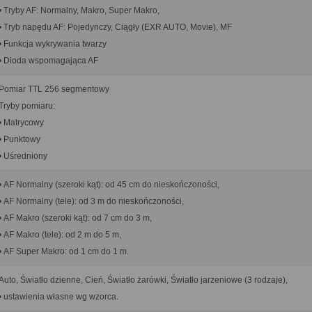
• Tryby AF: Normalny, Makro, Super Makro,
• Tryb napędu AF: Pojedynczy, Ciągły (EXR AUTO, Movie), MF
• Funkcja wykrywania twarzy
• Dioda wspomagająca AF
Pomiar TTL 256 segmentowy
Tryby pomiaru:
• Matrycowy
• Punktowy
• Uśredniony
• AF Normalny (szeroki kąt): od 45 cm do nieskończoności,
• AF Normalny (tele): od 3 m do nieskończoności,
• AF Makro (szeroki kąt): od 7 cm do 3 m,
• AF Makro (tele): od 2 m do 5 m,
• AF Super Makro: od 1 cm do 1 m.
Auto, Światło dzienne, Cień, Światło żarówki, Światło jarzeniowe (3 rodzaje),
• ustawienia własne wg wzorca.