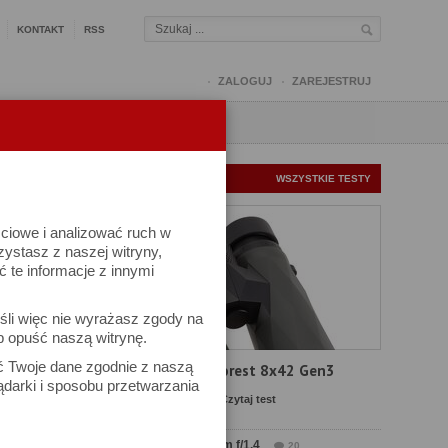
KONTAKT
RSS
ZALOGUJ
ZAREJESTRUJ
Q
FORUM
FOTOMISJE
NOWE TESTY
WSZYSTKIE TESTY
ściowe i analizować ruch w
rzystasz z naszej witryny,
te informacje z innymi
śli więc nie wyrażasz zgody na
b opuść naszą witrynę.
ów
ać Twoje dane zgodnie z naszą
Test Delta Optical Forest 8x42 Gen3
ądarki i sposobu przetwarzania
Komentarze: 19
Czytaj test
Test Sirui Aurora 35 mm f/1.4
20