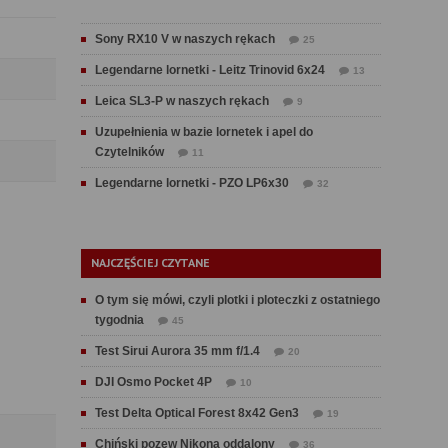
Sony RX10 V w naszych rękach
25
Legendarne lornetki - Leitz Trinovid 6x24
13
Leica SL3-P w naszych rękach
9
Uzupełnienia w bazie lornetek i apel do
Czytelników
11
Legendarne lornetki - PZO LP6x30
32
NAJCZĘŚCIEJ CZYTANE
O tym się mówi, czyli plotki i ploteczki z ostatniego
tygodnia
45
Test Sirui Aurora 35 mm f/1.4
20
DJI Osmo Pocket 4P
10
Test Delta Optical Forest 8x42 Gen3
19
Chiński pozew Nikona oddalony
36