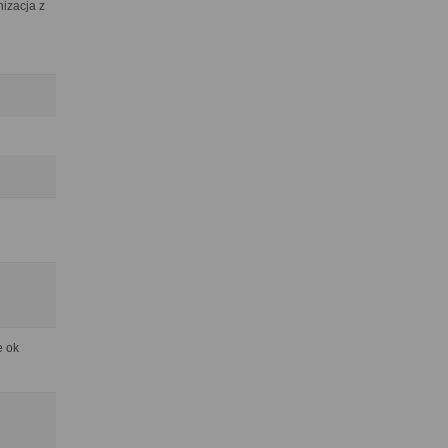
izacja z
e ok