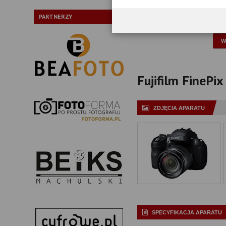
Typ:
PARTNERZY
P
Fujifilm FinePix
ZDJĘCIA APARATU
SPECYFIKACJA APARATU