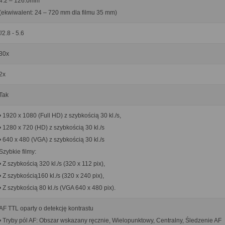
4.2 – 126.0mm
(ekwiwalent: 24 – 720 mm dla filmu 35 mm)
f/2.8 - 5.6
30x
2x
Tak
• 1920 x 1080 (Full HD) z szybkością 30 kl./s,
• 1280 x 720 (HD) z szybkością 30 kl./s
• 640 x 480 (VGA) z szybkością 30 kl./s
Szybkie filmy:
• Z szybkością 320 kl./s (320 x 112 pix),
• Z szybkością160 kl./s (320 x 240 pix),
• Z szybkością 80 kl./s (VGA 640 x 480 pix).
AF TTL oparty o detekcję kontrastu
• Tryby pól AF: Obszar wskazany ręcznie, Wielopunktowy, Centralny, Śledzenie AF