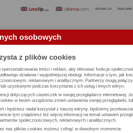
REDAKCJA
REKLAMA
anych osobowych
OBIEKTYWY
LORNETKI
SŁOWNICZEK
RANKINGI
FA
zysta z plików cookies
 spersonalizowania treści i reklam, aby oferować funkcje społeczno
e się 2455 aparatów i 10741 ocen.
widłowego działania i wygodniejszej obsługi. Informacje o tym, jak ko
cznościowym, reklamowym i analitycznym. Partnerzy mogą połączyć 
ub uzyskanymi podczas korzystania z ich usług i innych witryn.
 interesujące Cię parametry
ncji dotyczących ciasteczek w swojej przeglądarce internetowej. Je
Możesz też zrobić
ookies w twoim urządzeniu zmień ustawienia swojej przeglądarki, lu
własne porównanie aparat
ień i będziesz nadal korzystał z naszej witryny, będziemy przetwarz
ncie tym znajdziesz też więcej informacji na temat ustawień przegl
artnerów społecznościowych, reklamowych i analitycznych.
Porównaj aparaty
zez nas plików cookies możesz cofnąć w dowolnym momencie.