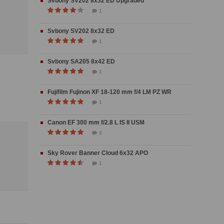
Svbony SV202 8x32 ED Upgraded
1
Svbony SV202 8x32 ED
1
Svbony SA205 8x42 ED
1
Fujifilm Fujinon XF 18-120 mm f/4 LM PZ WR
1
Canon EF 300 mm f/2.8 L IS II USM
3
Sky Rover Banner Cloud 6x32 APO
1