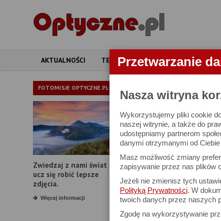
Przetwarzanie d
AKTUALNOŚCI
TESTY
ARTYKUŁY
APARATY
APARATY
FOTOMISJE OPTYCZNE.PL
Nasza witryna kor
Wykorzystujemy pliki cookie do
W bazie znajduj
naszej witrynie, a także do pra
udostępniamy partnerom społe
danymi otrzymanymi od Ciebie l
Proszę podać
Masz możliwość zmiany prefere
Zwiedzaj z nami świat i
Producent:
zapisywanie przez nas plików c
ucz się robić lepsze
Jeżeli nie zmienisz tych ustaw
Model:
zdjęcia.
Polityką Prywatności
. W dokume
Rozdzielczość:
Więcej informacji
twoich danych przez naszych p
Zgodę na wykorzystywanie pr
Zoom optyczny: