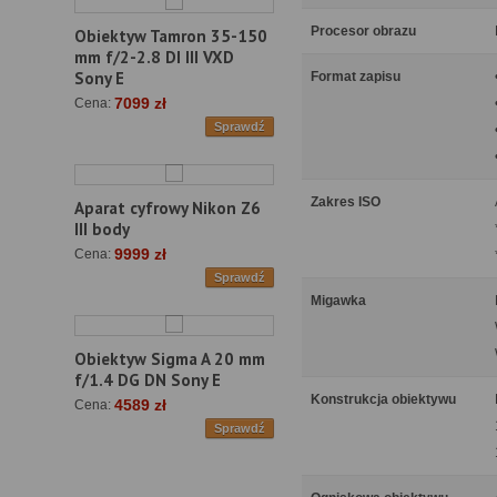
Procesor obrazu
Obiektyw Tamron 35-150
mm f/2-2.8 DI III VXD
Sony E
Format zapisu
7099 zł
Cena:
Sprawdź
Zakres ISO
Aparat cyfrowy Nikon Z6
III body
9999 zł
Cena:
Sprawdź
Migawka
Obiektyw Sigma A 20 mm
f/1.4 DG DN Sony E
Konstrukcja obiektywu
4589 zł
Cena:
Sprawdź