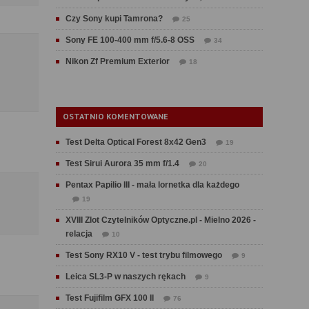
Czy Sony kupi Tamrona?
25
Sony FE 100-400 mm f/5.6-8 OSS
34
Nikon Zf Premium Exterior
18
OSTATNIO KOMENTOWANE
Test Delta Optical Forest 8x42 Gen3
19
Test Sirui Aurora 35 mm f/1.4
20
Pentax Papilio III - mała lornetka dla każdego
19
XVIII Zlot Czytelników Optyczne.pl - Mielno 2026 -
relacja
10
Test Sony RX10 V - test trybu filmowego
9
Leica SL3-P w naszych rękach
9
Test Fujifilm GFX 100 II
76