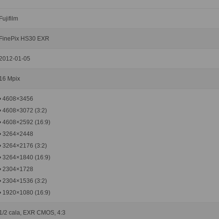
Fujifilm
FinePix HS30 EXR
2012-01-05
16 Mpix
• 4608×3456
• 4608×3072 (3:2)
• 4608×2592 (16:9)
• 3264×2448
• 3264×2176 (3:2)
• 3264×1840 (16:9)
• 2304×1728
• 2304×1536 (3:2)
• 1920×1080 (16:9)
1/2 cala, EXR CMOS, 4:3