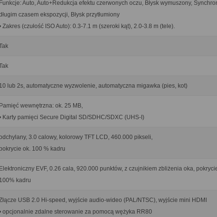
Funkcje: Auto, Auto+Redukcja efektu czerwonych oczu, Błysk wymuszony, Synchron
długim czasem ekspozycji, Błysk przytłumiony
• Zakres (czułość ISO Auto): 0.3-7.1 m (szeroki kąt), 2.0-3.8 m (tele).
Tak
Tak
10 lub 2s, automatyczne wyzwolenie, automatyczna migawka (pies, kot)
Pamięć wewnętrzna: ok. 25 MB,
• Karty pamięci Secure Digital SD/SDHC/SDXC (UHS-I)
odchylany, 3.0 calowy, kolorowy TFT LCD, 460.000 pikseli,
pokrycie ok. 100 % kadru
Elektroniczny EVF, 0.26 cala, 920.000 punktów, z czujnikiem zbliżenia oka, pokryci
100% kadru
Złącze USB 2.0 Hi-speed, wyjście audio-wideo (PAL/NTSC), wyjście mini HDMI
• opcjonalnie zdalne sterowanie za pomocą wężyka RR80