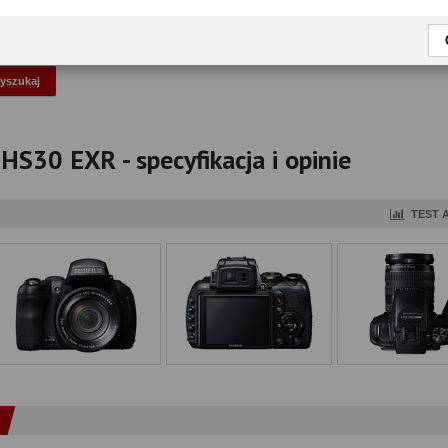
okaż tylko przetestowane modele
 HS30 EXR - specyfikacja i opinie
TEST 