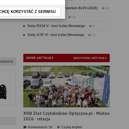
Test Swarovski CL Companion 8x30 (2026)
22
CHCĘ KORZYSTAĆ Z SERWISU
Test Fujifilm GFX 100 II
76
Sony RX10 V - test trybu filmowego
9
Sony A7R VI - test trybu filmowego
11
NOWE ARTYKUŁY
WSZYSTKIE ARTYKUŁY
APARATU
XVIII Zlot Czytelników Optyczne.pl - Mielno
2026 - relacja
Komentarze: 10
Czytaj artykuł