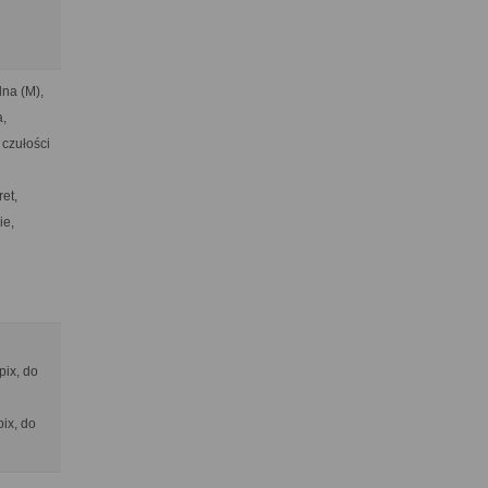
na (M),
a,
 czułości
et,
ie,
pix, do
pix, do