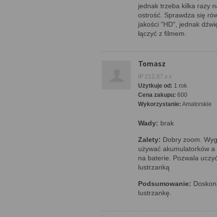
jednak trzeba kilka razy
ostrość. Sprawdza się rów
jakości "HD", jednak dźwię
łączyć z filmem.
Tomasz
IP 212.87.x.x
Użytkuje od:
1 rok
Cena zakupu:
600
Wykorzystanie:
Amatorskie
Wady:
brak
Zalety:
Dobry zoom. Wyg
używać akumulatorków a w
na baterie. Pozwala uczyć 
lustrzanką
Podsumowanie:
Doskona
lustrzankę.