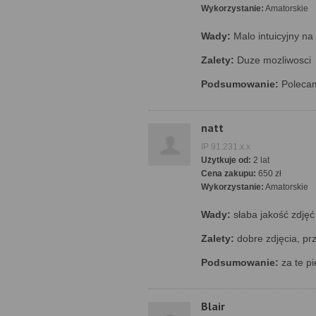
Wykorzystanie:
Amatorskie
Wady:
Malo intuicyjny na
Zalety:
Duze mozliwosci
Podsumowanie:
Poleca
natt
IP 91.231.x.x
Użytkuje od:
2 lat
Cena zakupu:
650 zł
Wykorzystanie:
Amatorskie
Wady:
słaba jakość zdjęć
Zalety:
dobre zdjęcia, pr
Podsumowanie:
za te pi
Blair