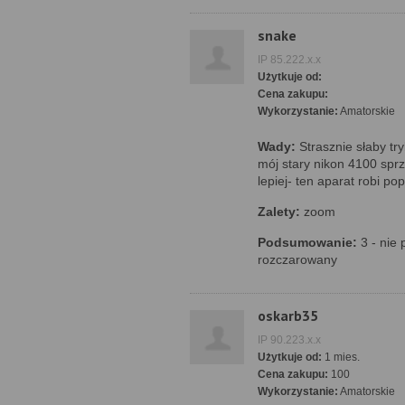
snake
IP 85.222.x.x
Użytkuje od:
Cena zakupu:
Wykorzystanie:
Amatorskie
Wady:
Strasznie słaby tr
mój stary nikon 4100 sprz
lepiej- ten aparat robi po
Zalety:
zoom
Podsumowanie:
3 - nie 
rozczarowany
oskarb35
IP 90.223.x.x
Użytkuje od:
1 mies.
Cena zakupu:
100
Wykorzystanie:
Amatorskie