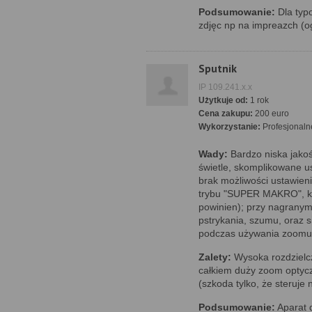
Podsumowanie:
Dla typ
zdjęc np na impreazch (o
Sputnik
IP 109.241.x.x
Użytkuje od:
1 rok
Cena zakupu:
200 euro
Wykorzystanie:
Profesjonaln
Wady:
Bardzo niska jakoś
świetle, skomplikowane us
brak możliwości ustawieni
trybu "SUPER MAKRO", któr
powinien); przy nagrany
pstrykania, szumu, oraz s
podczas używania zoomu;
Zalety:
Wysoka rozdzielcz
całkiem duży zoom optycz
(szkoda tylko, że steruje 
Podsumowanie:
Aparat d