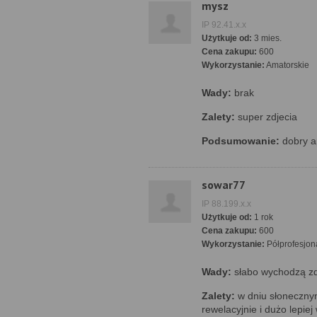
mysz
IP 92.41.x.x
Użytkuje od:
3 mies.
Cena zakupu:
600
Wykorzystanie:
Amatorskie
Wady:
brak
Zalety:
super zdjecia
Podsumowanie:
dobry ap
sowar77
IP 88.199.x.x
Użytkuje od:
1 rok
Cena zakupu:
600
Wykorzystanie:
Półprofesjon
Wady:
słabo wychodzą zd
Zalety:
w dniu słoneczny
rewelacyjnie i dużo lepie