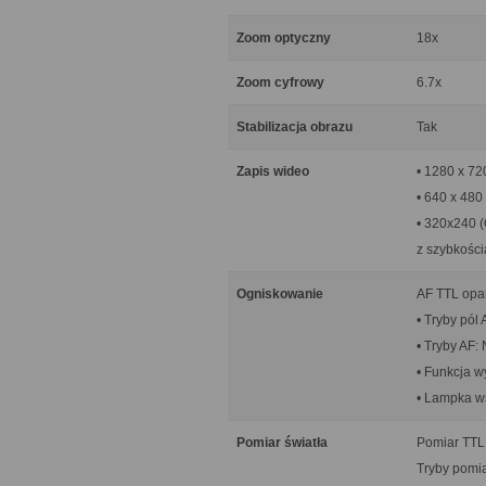
Zoom optyczny
18x
Zoom cyfrowy
6.7x
Stabilizacja obrazu
Tak
Zapis wideo
• 1280 x 72
• 640 x 480
• 320x240 
z szybkości
Ogniskowanie
AF TTL opar
• Tryby pól
• Tryby AF:
• Funkcja w
• Lampka 
Pomiar światła
Pomiar TTL
Tryby pomia