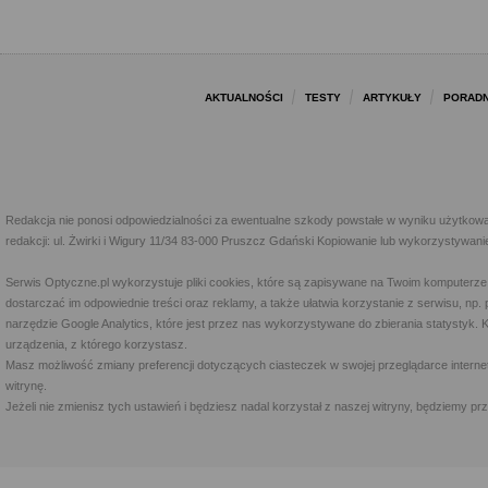
AKTUALNOŚCI
TESTY
ARTYKUŁY
PORADN
Redakcja nie ponosi odpowiedzialności za ewentualne szkody powstałe w wyniku użytkowa
redakcji: ul. Żwirki i Wigury 11/34 83-000 Pruszcz Gdański Kopiowanie lub wykorzystywan
Serwis Optyczne.pl wykorzystuje pliki cookies, które są zapisywane na Twoim komputerze
dostarczać im odpowiednie treści oraz reklamy, a także ułatwia korzystanie z serwisu, 
narzędzie Google Analytics, które jest przez nas wykorzystywane do zbierania statystyk. 
urządzenia, z którego korzystasz.
Masz możliwość zmiany preferencji dotyczących ciasteczek w swojej przeglądarce internet
witrynę.
Jeżeli nie zmienisz tych ustawień i będziesz nadal korzystał z naszej witryny, będziemy 