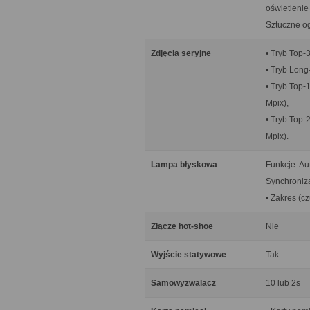
oświetlenie
Sztuczne og
Zdjęcia seryjne
• Tryb Top-3
• Tryb Long-
• Tryb Top-
Mpix),
• Tryb Top-
Mpix).
Lampa błyskowa
Funkcje: Au
Synchroniza
• Zakres (cz
Złącze hot-shoe
Nie
Wyjście statywowe
Tak
Samowyzwalacz
10 lub 2s