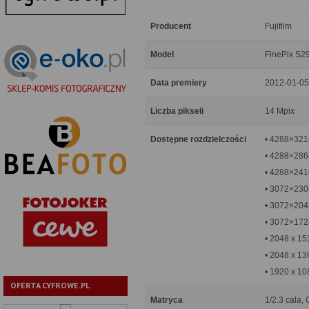
Producent
Fujifilm
Model
FinePix S2
Data premiery
2012-01-05
Liczba pikseli
14 Mpix
Dostępne rozdzielczości
• 4288×321
• 4288×2864
• 4288×241
• 3072×230
• 3072×2048
• 3072×172
• 2048 x 15
• 2048 x 13
• 1920 x 10
OFERTA CYFROWE.PL
Matryca
1/2.3 cala,