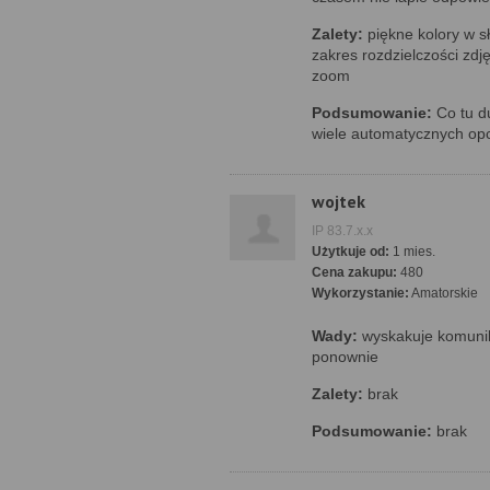
Zalety:
piękne kolory w s
zakres rozdzielczości zdję
zoom
Podsumowanie:
Co tu du
wiele automatycznych opc
wojtek
IP 83.7.x.x
Użytkuje od:
1 mies.
Cena zakupu:
480
Wykorzystanie:
Amatorskie
Wady:
wyskakuje komunika
ponownie
Zalety:
brak
Podsumowanie:
brak