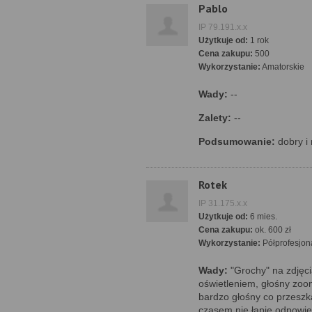
Pablo
IP 79.191.x.x
Użytkuje od:
1 rok
Cena zakupu:
500
Wykorzystanie:
Amatorskie
Wady:
--
Zalety:
--
Podsumowanie:
dobry i
Rotek
IP 31.175.x.x
Użytkuje od:
6 mies.
Cena zakupu:
ok. 600 zł
Wykorzystanie:
Półprofesjon
Wady:
"Grochy" na zdjęc
oświetleniem, głośny zoo
bardzo głośny co przeszk
czasem nie łapie odpowi