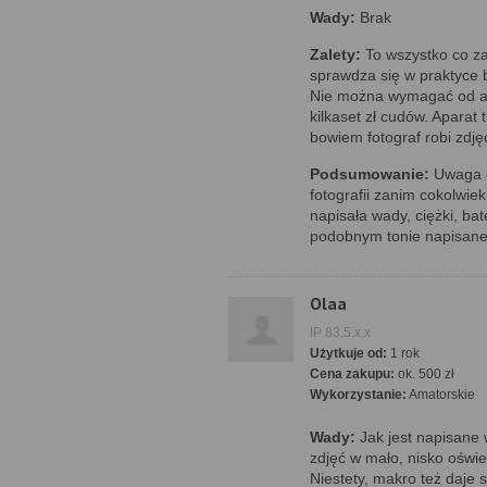
Wady:
Brak
Zalety:
To wszystko co za
sprawdza się w praktyce b
Nie można wymagać od ap
kilkaset zł cudów. Aparat
bowiem fotograf robi zdję
Podsumowanie:
Uwaga dl
fotografii zanim cokolwie
napisała wady, ciężki, ba
podobnym tonie napisane
Olaa
IP 83.5.x.x
Użytkuje od:
1 rok
Cena zakupu:
ok. 500 zł
Wykorzystanie:
Amatorskie
Wady:
Jak jest napisane 
zdjęć w mało, nisko oświ
Niestety, makro też daje 