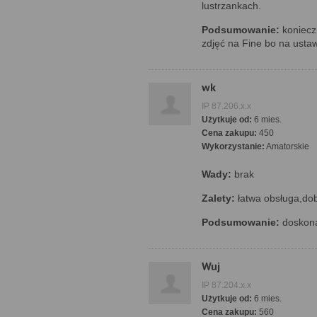
lustrzankach.
Podsumowanie:
konieczn
zdjęć na Fine bo na ustaw
wk
IP 87.206.x.x
Użytkuje od:
6 mies.
Cena zakupu:
450
Wykorzystanie:
Amatorskie
Wady:
brak
Zalety:
łatwa obsługa,dob
Podsumowanie:
doskona
Wuj
IP 87.204.x.x
Użytkuje od:
6 mies.
Cena zakupu:
560