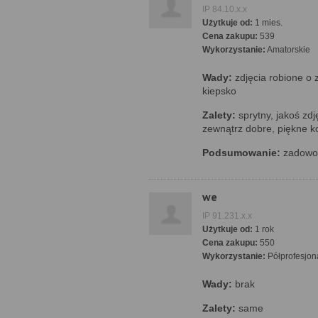
IP 84.10.x.x
Użytkuje od:
1 mies.
Cena zakupu:
539
Wykorzystanie:
Amatorskie
Wady:
zdjęcia robione o
kiepsko
Zalety:
sprytny, jakoś zdj
zewnątrz dobre, piękne k
Podsumowanie:
zadowol
we
IP 91.231.x.x
Użytkuje od:
1 rok
Cena zakupu:
550
Wykorzystanie:
Półprofesjon
Wady:
brak
Zalety:
same