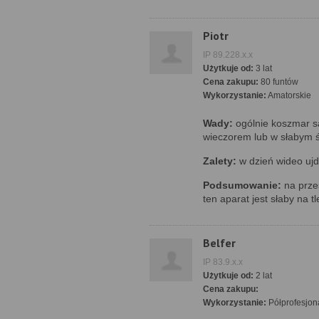
Piotr
IP 89.228.x.x
Użytkuje od:
3 lat
Cena zakupu:
80 funtów
Wykorzystanie:
Amatorskie
Wady:
ogólnie koszmar s
wieczorem lub w słabym ś
Zalety:
w dzień wideo ujd
Podsumowanie:
na przes
ten aparat jest słaby na t
Belfer
IP 83.9.x.x
Użytkuje od:
2 lat
Cena zakupu:
Wykorzystanie:
Półprofesjon