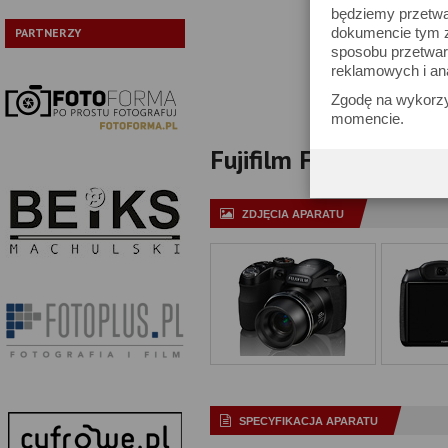
będziemy przetwa
Typ:
dokumencie tym zn
PARTNERZY
sposobu przetwar
Pokaż tylko
reklamowych i an
Zgodę na wykorzy
momencie.
Fujifilm FinePix S2980
ZDJĘCIA APARATU
SPECYFIKACJA APARATU