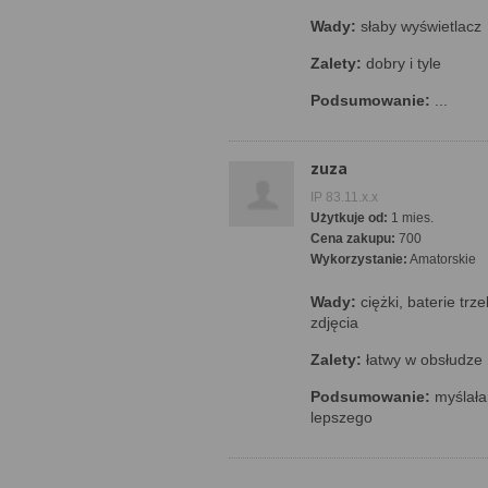
Wady:
słaby wyświetlacz
Zalety:
dobry i tyle
Podsumowanie:
...
zuza
IP 83.11.x.x
Użytkuje od:
1 mies.
Cena zakupu:
700
Wykorzystanie:
Amatorskie
Wady:
ciężki, baterie trz
zdjęcia
Zalety:
łatwy w obsłudze
Podsumowanie:
myślała
lepszego