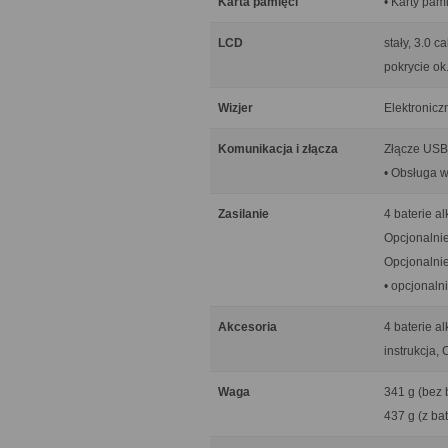
Karta pamięci
• Karty pam
LCD
stały, 3.0 
pokrycie ok
Wizjer
Elektronicz
Komunikacja i złącza
Złącze USB 
• Obsługa w
Zasilanie
4 baterie a
Opcjonalnie
Opcjonalnie
• opcjonaln
Akcesoria
4 baterie a
instrukcja
Waga
341 g (bez b
437 g (z bat