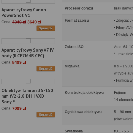
Procesor obrazu
brak danyc
Aparat cyfrowy Canon
PowerShot V1
Format zapisu
• Zdjęcia: 
4349 zł
3649 zł
Cena:
• Filmy: AV
Sprawdź
• Dźwięk: 
Zakres ISO
Auto, 64, 1
Aparat cyfrowy Sony A7 IV
* - rozdzie
body (ILCE7M4B.CEC)
8499 zł
Cena:
Migawka
8 s – 1/200
Sprawdź
w trybie aut
• Funkcja w
Obiektyw Tamron 35-150
Konstrukcja obiektywu
Fujinon
mm f/2-2.8 DI III VXD
14 element
Sony E
7099 zł
Cena:
Ogniskowa obiektywu
5 – 90 mm
Sprawdź
(ekwiwalent
Światłosiła
f/3.1 - 5.6