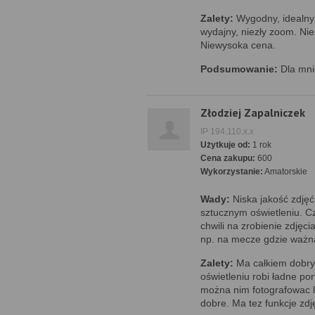
Zalety:
Wygodny, idealny 
wydajny, niezły zoom. N
Niewysoka cena.
Podsumowanie:
Dla mni
Złodziej Zapalniczek
IP 194.110.x.x
Użytkuje od:
1 rok
Cena zakupu:
600
Wykorzystanie:
Amatorskie
Wady:
Niska jakość zdjęć
sztucznym oświetleniu. Cz
chwili na zrobienie zdjęci
np. na mecze gdzie ważna
Zalety:
Ma całkiem dobry
oświetleniu robi ładne po
można nim fotografowac l
dobre. Ma tez funkcje zd