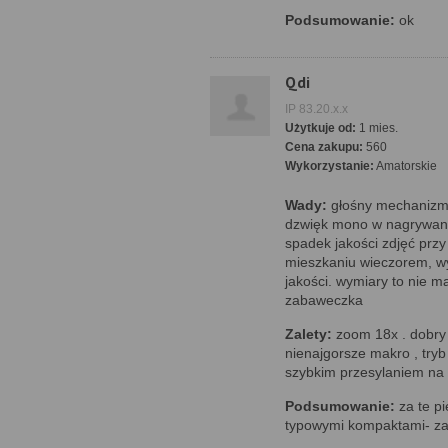
Podsumowanie:
ok
Qdi
IP 83.20.x.x
Użytkuje od:
1 mies.
Cena zakupu:
560
Wykorzystanie:
Amatorskie
Wady:
głośny mechanizm 
dzwięk mono w nagrywani
spadek jakości zdjęć przy
mieszkaniu wieczorem, wyś
jakości. wymiary to nie 
zabaweczka
Zalety:
zoom 18x . dobry n
nienajgorsze makro , tryb
szybkim przesylaniem na 
Podsumowanie:
za te p
typowymi kompaktami- za