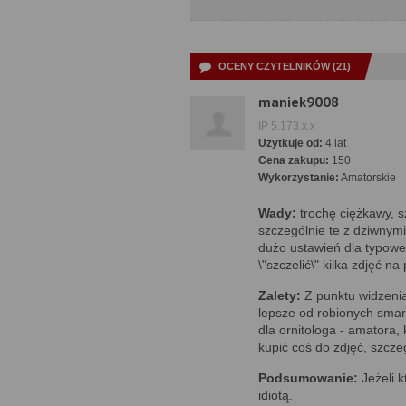
OCENY CZYTELNIKÓW (21)
maniek9008
IP 5.173.x.x
Użytkuje od:
4 lat
Cena zakupu:
150
Wykorzystanie:
Amatorskie
Wady:
trochę ciężkawy, s
szczególnie te z dziwnym
dużo ustawień dla typowe
\"szczelić\" kilka zdjęć na 
Zalety:
Z punktu widzenia
lepsze od robionych smar
dla ornitologa - amatora,
kupić coś do zdjęć, szczeg
Podsumowanie:
Jeżeli 
idiotą.