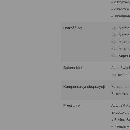
• Matrycow
• Punktowy
• Uśrednio
Ostrość od
• AF Normal
• AF Normal
• AF Makro 
• AF Makro (
• AF Super 
Balans bieli
Auto, Świat
• ustawieni
Kompensacja ekspozycji
Kompensacja
Bracketing: 
Programy
Auto, SR A
Ekspozycja 
SP, Film, P
• Programy 