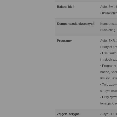
Balans bieli
Auto, Świat
• ustawieni
Kompensacja ekspozycji
Kompensacja
Bracketing: 
Programy
Auto, EXR,
Priorytet p
• EXR: Auto,
i niskich s
• Programy 
nocne, Scen
Kwiaty, Teks
• Tryb zaaw
słabym oświ
• Filtry cy
tonacja, Cz
Zdjęcia seryjne
• Tryb TOP H