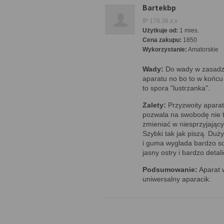
Bartekbp
IP 178.36.x.x
Użytkuje od:
1 mies.
Cena zakupu:
1850
Wykorzystanie:
Amatorskie
Wady:
Do wady w zasadzi
aparatu no bo to w końc
to spora "lustrzanka".
Zalety:
Przyzwoity apara
pozwala na swobodę nie 
zmieniać w niesprzyjając
Szybki tak jak piszą. Du
i guma wyglada bardzo sol
jasny ostry i bardzo detal
Podsumowanie:
Aparat 
uniwersalny aparacik.