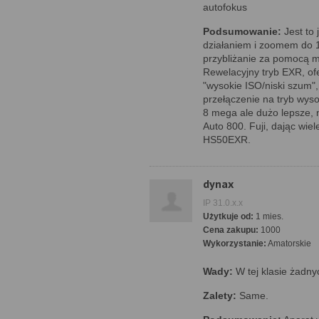
autofokus
Podsumowanie:
Jest to 
działaniem i zoomem do 
przybliżanie za pomocą m
Rewelacyjny tryb EXR, ofe
"wysokie ISO/niski szum",
przełączenie na tryb wyso
8 mega ale dużo lepsze, 
Auto 800. Fuji, dając wiel
HS50EXR.
dynax
IP 31.0.x.x
Użytkuje od:
1 mies.
Cena zakupu:
1000
Wykorzystanie:
Amatorskie
Wady:
W tej klasie żadny
Zalety:
Same.