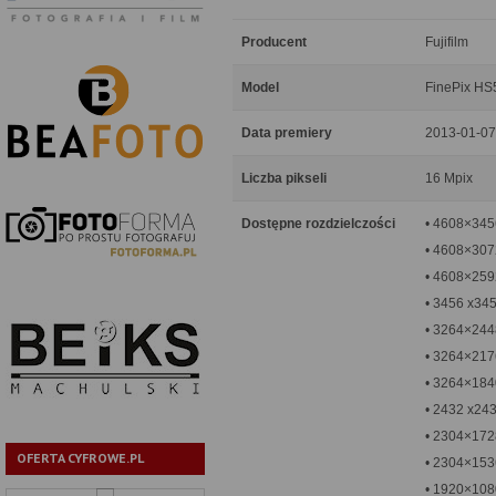
Producent
Fujifilm
Model
FinePix H
Data premiery
2013-01-07
Liczba pikseli
16 Mpix
Dostępne rozdzielczości
• 4608×345
• 4608×3072
• 4608×259
• 3456 x345
• 3264×244
• 3264×2176
• 3264×184
• 2432 x243
• 2304×172
OFERTA CYFROWE.PL
• 2304×1536
• 1920×108