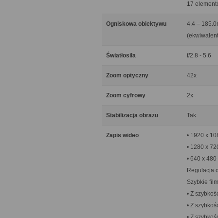
17 element
Ogniskowa obiektywu
4.4 – 185.
(ekwiwalent
Światłosiła
f/2.8 - 5.6
Zoom optyczny
42x
Zoom cyfrowy
2x
Stabilizacja obrazu
Tak
Zapis wideo
• 1920 x 108
• 1280 x 72
• 640 x 480
Regulacja c
Szybkie film
• Z szybkośc
• Z szybkośc
• Z szybkośc