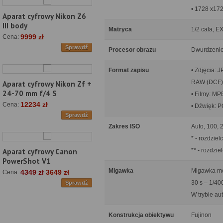
• 1728 x172
Aparat cyfrowy Nikon Z6
III body
Matryca
1/2 cala, E
9999 zł
Cena:
Sprawdź
Procesor obrazu
Dwurdzeni
Format zapisu
• Zdjęcia: 
RAW (DCF
Aparat cyfrowy Nikon Zf +
24-70 mm f/4 S
• Filmy: M
12234 zł
Cena:
• Dźwięk: 
Sprawdź
Zakres ISO
Auto, 100, 
* - rozdzie
** - rozdzi
Aparat cyfrowy Canon
PowerShot V1
Migawka
Migawka me
4349 zł
3649 zł
Cena:
30 s – 1/40
Sprawdź
W trybie aut
Konstrukcja obiektywu
Fujinon