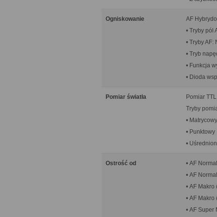
Ogniskowanie
AF Hybrydow
• Tryby pól
• Tryby AF:
• Tryb napę
• Funkcja w
• Dioda ws
Pomiar światła
Pomiar TTL
Tryby pomia
• Matrycow
• Punktowy
• Uśrednio
Ostrość od
• AF Normal
• AF Normal
• AF Makro 
• AF Makro (
• AF Super 