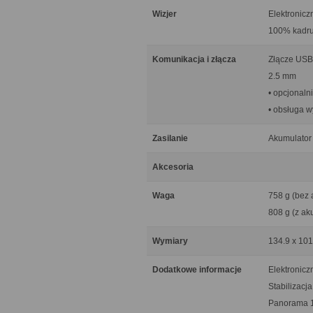
Wizjer
Elektronicz
100% kadr
Komunikacja i złącza
Złącze USB 
2.5 mm
• opcjonal
• obsługa w
Zasilanie
Akumulator
Akcesoria
Waga
758 g (bez 
808 g (z ak
Wymiary
134.9 x 101
Dodatkowe informacje
Elektronicz
Stabilizacj
Panorama 12