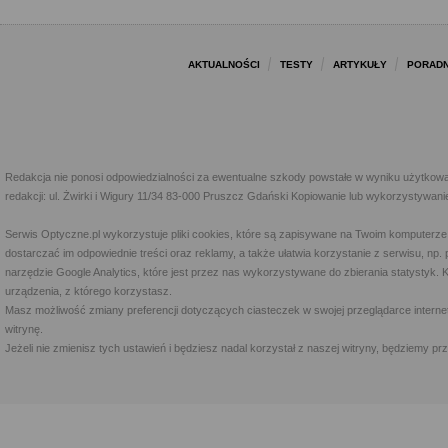
AKTUALNOŚCI
TESTY
ARTYKUŁY
PORADN
Redakcja nie ponosi odpowiedzialności za ewentualne szkody powstałe w wyniku użytkowa
redakcji: ul. Żwirki i Wigury 11/34 83-000 Pruszcz Gdański Kopiowanie lub wykorzystywan
Serwis Optyczne.pl wykorzystuje pliki cookies, które są zapisywane na Twoim komputerze
dostarczać im odpowiednie treści oraz reklamy, a także ułatwia korzystanie z serwisu, 
narzędzie Google Analytics, które jest przez nas wykorzystywane do zbierania statystyk. 
urządzenia, z którego korzystasz.
Masz możliwość zmiany preferencji dotyczących ciasteczek w swojej przeglądarce internet
witrynę.
Jeżeli nie zmienisz tych ustawień i będziesz nadal korzystał z naszej witryny, będziemy 