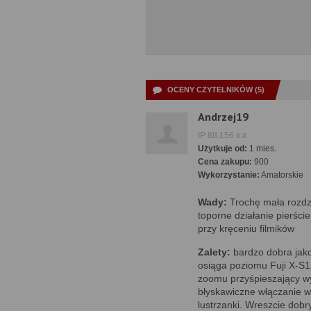
OCENY CZYTELNIKÓW (5)
Andrzej19
IP 88.156.x.x
Użytkuje od:
1 mies.
Cena zakupu:
900
Wykorzystanie:
Amatorskie
Wady:
Trochę mała rozdzi
toporne działanie pierśc
przy kręceniu filmików
Zalety:
bardzo dobra jako
osiąga poziomu Fuji X-S1
zoomu przyśpieszający w
błyskawiczne włączanie w 
lustrzanki. Wreszcie dobr