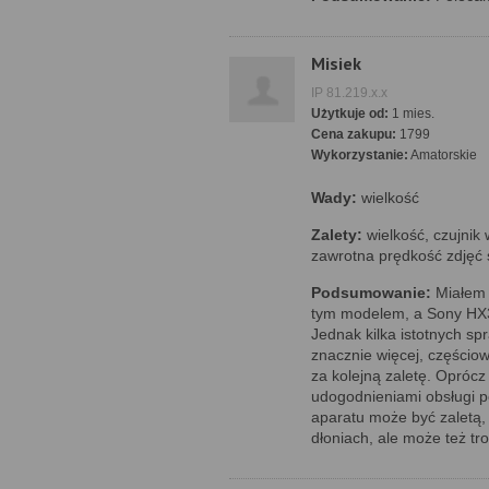
Misiek
IP 81.219.x.x
Użytkuje od:
1 mies.
Cena zakupu:
1799
Wykorzystanie:
Amatorskie
Wady:
wielkość
Zalety:
wielkość, czujnik 
zawrotna prędkość zdjęć 
Podsumowanie:
Miałem 
tym modelem, a Sony HX
Jednak kilka istotnych sp
znacznie więcej, części
za kolejną zaletę. Opróc
udogodnieniami obsługi po
aparatu może być zaletą,
dłoniach, ale może też t