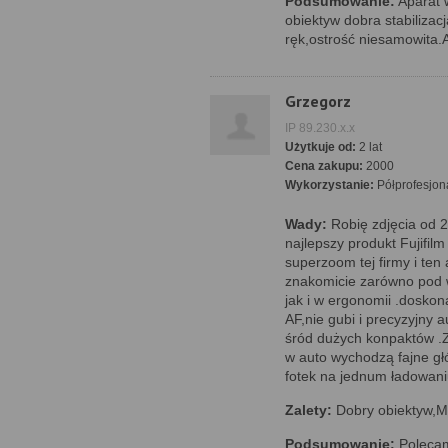
Podsumowanie:
Aparat 
obiektyw dobra stabiliza
ręk,ostrość niesamowita.A
Grzegorz
IP 89.230.x.x
Użytkuje od:
2 lat
Cena zakupu:
2000
Wykorzystanie:
Półprofesjon
Wady:
Robię zdjęcia od 2
najlepszy produkt Fujifil
superzoom tej firmy i ten
znakomicie zarówno pod w
jak i w ergonomii .doskona
AF,nie gubi i precyzyjny 
śród dużych konpaktów .Z
w auto wychodzą fajne gł
fotek na jednum ładowan
Zalety:
Dobry obiektyw,M
Podsumowanie:
Polecam 