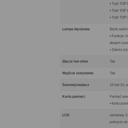
• Tryb TOP M
• Tryb TOP L
• Tryb TOP 
Lampa błyskowa
Błysk autom
• Funkcje: 
długim czas
• Zakres (cz
Złącze hot-shoe
Tak
Wyjście statywowe
Tak
Samowyzwalacz
10 lub 2s, 
Karta pamięci
Pamięć wew
• Karty pa
LCD
obrotowy, 3
pokrycie ok