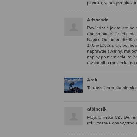
plastiku, w połączeniu z f
Advocado
Powiedzcie jak to jest bo
obejrzeniu tej lornetki m
Napisu Deltrintem 8x30 zna
148m/1000m. Ojciec mówi, ż
naprawdę świetny, ma powł
napisy po niemiecku to jes
owska albo radziecka na 
Arek
To raczej lornetka niemie
albinczik
Moja lornetka CZJ Deltri
roku została ona wypro