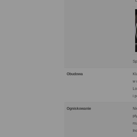
Sp
Obudowa
Kl
w 
Lo
i 
Ogniskowanie
Ni
pł
ro
In