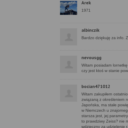
Arek
1971
albinczik
Bardzo dziękuję za info. Z
nevousgg
Witam posiadam lornetkę
czy jest ktoś w stanie p
bocian471012
Witam zakupiłem ostatnio
związaną z określeniem ro
Japońska, ma stałe powię
w Niemczech u znajomego
starsza jest, jej paramet
to prawdziwy Zeiss? nie
wdzięczny za udzielenie r