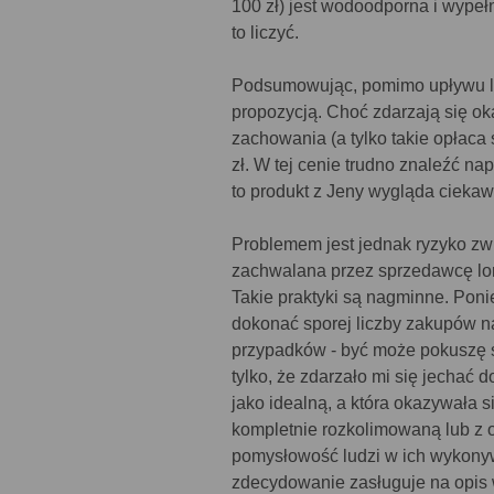
100 zł) jest wodoodporna i wype
to liczyć.
Podsumowując, pomimo upływu la
propozycją. Choć zdarzają się ok
zachowania (a tylko takie opłaca
zł. W tej cenie trudno znaleźć n
to produkt z Jeny wygląda ciekaw
Problemem jest jednak ryzyko zw
zachwalana przez sprzedawcę lorn
Takie praktyki są nagminne. Poni
dokonać sporej liczby zakupów na
przypadków - być może pokuszę si
tylko, że zdarzało mi się jechać
jako idealną, a która okazywała 
kompletnie rozkolimowaną lub z 
pomysłowość ludzi w ich wykonyw
zdecydowanie zasługuje na opis 