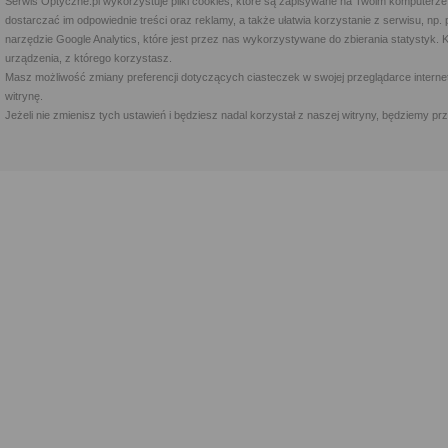
Serwis Optyczne.pl wykorzystuje pliki cookies, które są zapisywane na Twoim komputerze
dostarczać im odpowiednie treści oraz reklamy, a także ułatwia korzystanie z serwisu, 
narzędzie Google Analytics, które jest przez nas wykorzystywane do zbierania statystyk. 
urządzenia, z którego korzystasz.
Masz możliwość zmiany preferencji dotyczących ciasteczek w swojej przeglądarce internet
witrynę.
Jeżeli nie zmienisz tych ustawień i będziesz nadal korzystał z naszej witryny, będziemy 