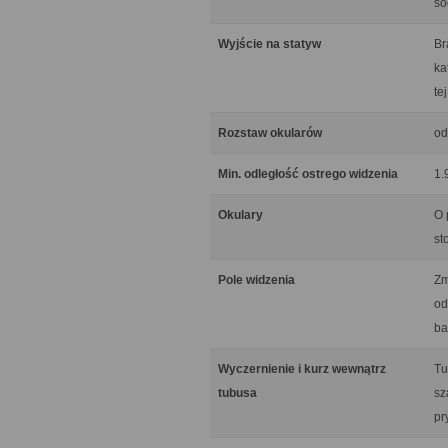
so
Wyjście na statyw
Br
ka
te
Rozstaw okularów
od
Min. odległość ostrego widzenia
1.
Okulary
O 
st
Pole widzenia
Zm
od
ba
Wyczernienie i kurz wewnątrz
Tu
tubusa
sz
pr