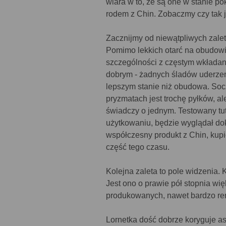
wiara w to, że są one w stanie 
rodem z Chin. Zobaczmy czy tak je
Zacznijmy od niewątpliwych zalet
Pomimo lekkich otarć na obudowi
szczególności z częstym wkładani
dobrym - żadnych śladów uderzeń 
lepszym stanie niż obudowa. Socz
pryzmatach jest trochę pyłków, ale
świadczy o jednym. Testowany tut
użytkowaniu, będzie wyglądał dok
współczesny produkt z Chin, kupi
część tego czasu.
Kolejna zaleta to pole widzenia. 
Jest ono o prawie pół stopnia wi
produkowanych, nawet bardzo r
Lornetka dość dobrze koryguje a