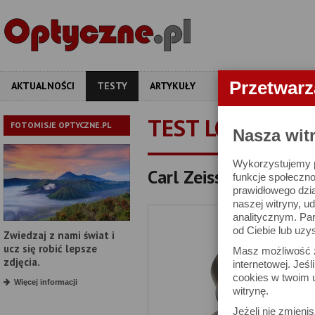
Przetwar
AKTUALNOŚCI
TESTY
ARTYKUŁY
APARATY
OBIEKT
TEST LORNETKI
FOTOMISJE OPTYCZNE.PL
Nasza wit
Wykorzystujemy pl
Carl Zeiss Jena Deltr
funkcje społeczno
prawidłowego dzia
naszej witryny, 
analitycznym. Pa
od Ciebie lub uzy
Zwiedzaj z nami świat i
ucz się robić lepsze
Masz możliwość z
zdjęcia.
internetowej. Jeś
cookies w twoim u
Więcej informacji
witrynę.
Jeżeli nie zmienis