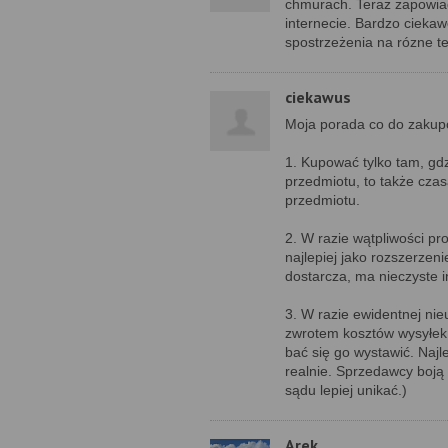
chmurach. Teraz zapowia
internecie. Bardzo ciekaw
spostrzeżenia na rózne t
ciekawus
Moja porada co do zakup
1. Kupować tylko tam, gdzi
przedmiotu, to także czas
przedmiotu.
2. W razie wątpliwości pr
najlepiej jako rozszerzeni
dostarcza, ma nieczyste i
3. W razie ewidentnej ni
zwrotem kosztów wysyłek
bać się go wystawić. Naj
realnie. Sprzedawcy boją
sądu lepiej unikać.)
Arek