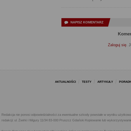
NAPISZ KOMENTARZ
Komen
Zaloguj się
. 
AKTUALNOŚCI
TESTY
ARTYKUŁY
PORADN
Redakcja nie ponosi odpowiedzialności za ewentualne szkody powstałe w wyniku użytkowa
redakcji: ul. Żwirki i Wigury 11/34 83-000 Pruszcz Gdański Kopiowanie lub wykorzystywan