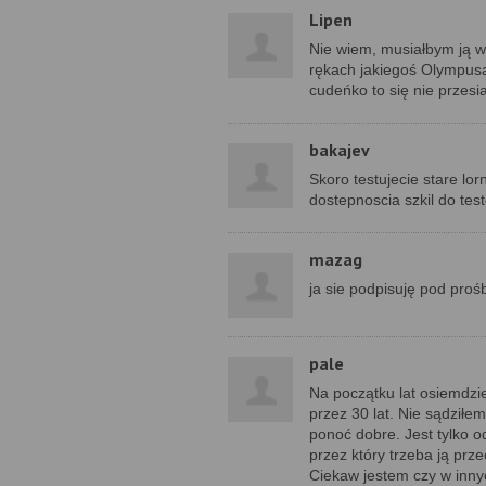
Lipen
Nie wiem, musiałbym ją wz
rękach jakiegoś Olympusa
cudeńko to się nie przesi
bakajev
Skoro testujecie stare lo
dostepnoscia szkil do tes
mazag
ja sie podpisuję pod proś
pale
Na początku lat osiemdzie
przez 30 lat. Nie sądziłe
ponoć dobre. Jest tylko
przez który trzeba ją prz
Ciekaw jestem czy w inny