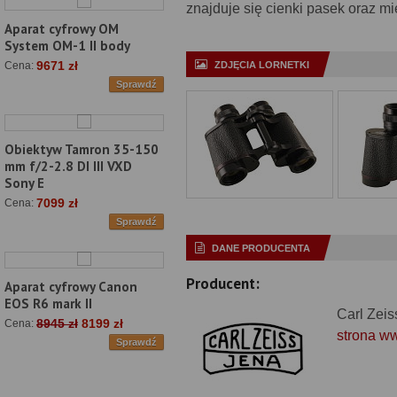
znajduje się cienki pasek oraz mięk
Aparat cyfrowy OM
System OM-1 II body
9671 zł
ZDJĘCIA LORNETKI
Cena:
Sprawdź
Obiektyw Tamron 35-150
mm f/2-2.8 DI III VXD
Sony E
7099 zł
Cena:
Sprawdź
DANE PRODUCENTA
Producent:
Aparat cyfrowy Canon
EOS R6 mark II
Carl Zeis
8945 zł
8199 zł
Cena:
strona w
Sprawdź