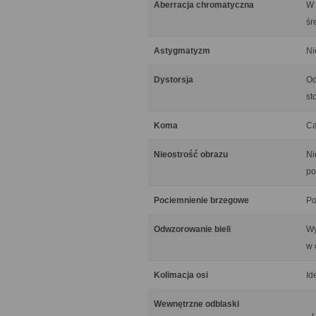
Aberracja chromatyczna
W 
śr
Astygmatyzm
Ni
Dystorsja
Od
st
Koma
Ca
Nieostrość obrazu
Ni
po
Pociemnienie brzegowe
Po
Odwzorowanie bieli
Wy
w 
Kolimacja osi
Id
Wewnętrzne odblaski