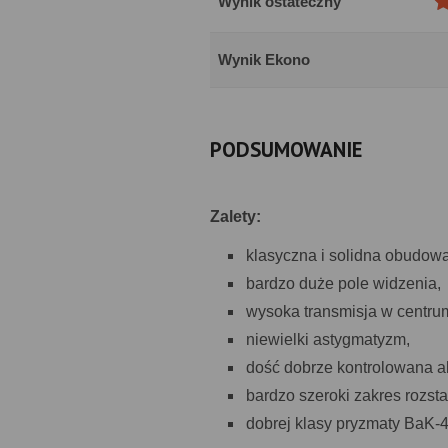
Wynik ostateczny
Wynik Ekono
PODSUMOWANIE
Zalety:
klasyczna i solidna obudowa
bardzo duże pole widzenia,
wysoka transmisja w centru
niewielki astygmatyzm,
dość dobrze kontrolowana a
bardzo szeroki zakres rozst
dobrej klasy pryzmaty BaK-4