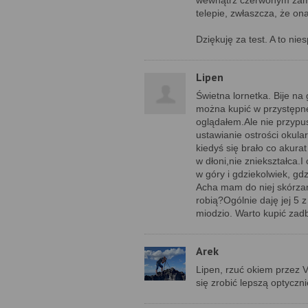
wewnątrz czerwonym zams
telepie, zwłaszcza, że ona
Dziękuję za test. A to nie
Lipen
Świetna lornetka. Bije na
można kupić w przystępne
oglądałem.Ale nie przypu
ustawianie ostrości okula
kiedyś się brało co akurat 
w dłoni,nie zniekształca.
w góry i gdziekolwiek, g
Acha mam do niej skórzany
robią?Ogólnie daję jej 5 
miodzio. Warto kupić za
Arek
Lipen, rzuć okiem przez V
się zrobić lepszą optyczn