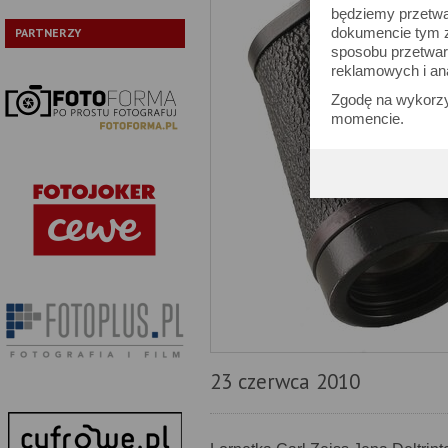
będziemy przetwa
dokumencie tym zn
PARTNERZY
sposobu przetwar
reklamowych i an
Zgodę na wykorzy
momencie.
23 czerwca 2010