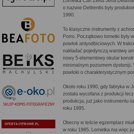
Lornetka Carl Zeiss Jena Deltrin
o nazwie Deltrentis były produko
1990.
To klasyczne instrumenty z achr
Porro. Początkowo lornetki były
powłok antyodbiciowych. W trakci
nakładać pojedynczą warstwę anty
nowy 5-elementowy okular konstruk
minimalnym poziomem dystorsji.
powłoki o charakterystycznym p
Około roku 1990, gdy fabryka w Jen
została wycofana z produkcji lec
produkcja, już jako instrumentu 
roku 1995.
Obecny w teście egzemplarz mia
OFERTA CYFROWE.PL
w roku 1985. Lornetka ma więc j