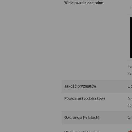
Winietowanie centralne
Le
OL
Jakość pryzmatów
Do
Powłoki antyodblaskowe
Ni
fi
Gwarancja [w latach]
1 