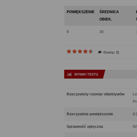
POWIĘKSZENIE
ŚREDNICA
OBIEK.
8
30
Oceny: 11
WYNIKI TESTU
Rzeczywisty rozmiar obiektywów
Le
Pr
Rzeczywiste powiększenie
8.
Sprawność optyczna
92