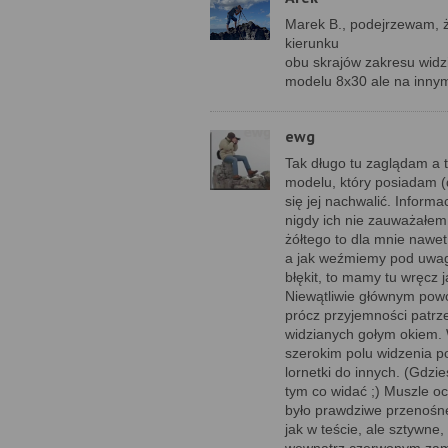
Marek B., podejrzewam, ż
kierunku
obu skrajów zakresu widz
modelu 8x30 ale na inny
ewg
Tak długo tu zaglądam a t
modelu, który posiadam (
się jej nachwalić. Inform
nigdy ich nie zauważałem 
żółtego to dla mnie nawet
a jak weźmiemy pod uwagę
błękit, to mamy tu wręcz
Niewątliwie głównym powo
prócz przyjemności patrz
widzianych gołym okiem. 
szerokim polu widzenia p
lornetki do innych. (Gdzi
tym co widać ;) Muszle oc
było prawdziwe przenośne
jak w teście, ale sztywn