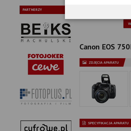
Typ:
PARTNERZY
P
Canon EOS 750D 
ZDJĘCIA APARATU
SPECYFIKACJA APARATU