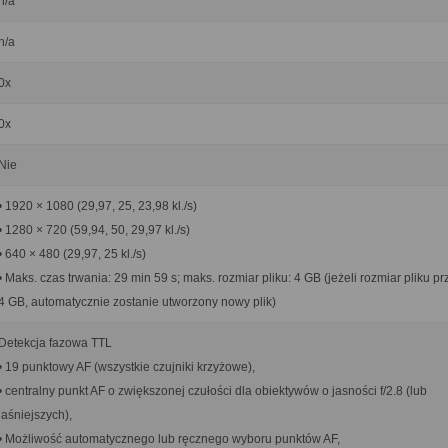
n/a
n/a
0x
0x
Nie
• 1920 × 1080 (29,97, 25, 23,98 kl./s)
• 1280 × 720 (59,94, 50, 29,97 kl./s)
• 640 × 480 (29,97, 25 kl./s)
• Maks. czas trwania: 29 min 59 s; maks. rozmiar pliku: 4 GB (jeżeli rozmiar pliku p
4 GB, automatycznie zostanie utworzony nowy plik)
Detekcja fazowa TTL
• 19 punktowy AF (wszystkie czujniki krzyżowe),
• centralny punkt AF o zwiększonej czułości dla obiektywów o jasności f/2.8 (lub
jaśniejszych),
• Możliwość automatycznego lub ręcznego wyboru punktów AF,