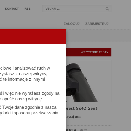
KONTAKT
RSS
ZALOGUJ
ZAREJESTRUJ
Q
FORUM
FOTOMISJE
NOWE TESTY
WSZYSTKIE TESTY
ściowe i analizować ruch w
rzystasz z naszej witryny,
te informacje z innymi
śli więc nie wyrażasz zgody na
b opuść naszą witrynę.
ów
ać Twoje dane zgodnie z naszą
Test Delta Optical Forest 8x42 Gen3
ądarki i sposobu przetwarzania
Komentarze: 22
Czytaj test
Test Sirui Aurora 35 mm f/1.4
21