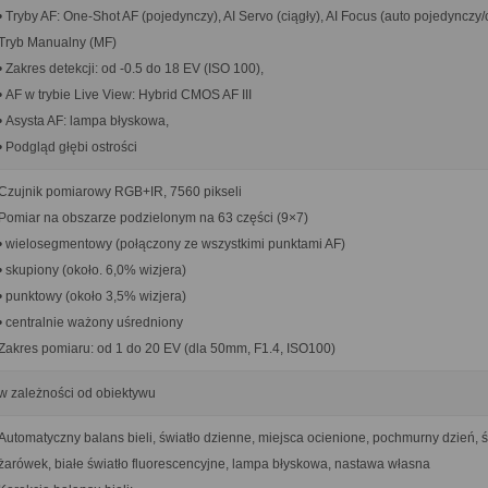
• Tryby AF: One-Shot AF (pojedynczy), AI Servo (ciągły), AI Focus (auto pojedynczy/c
Tryb Manualny (MF)
• Zakres detekcji: od -0.5 do 18 EV (ISO 100),
• AF w trybie Live View: Hybrid CMOS AF III
• Asysta AF: lampa błyskowa,
• Podgląd głębi ostrości
Czujnik pomiarowy RGB+IR, 7560 pikseli
Pomiar na obszarze podzielonym na 63 części (9×7)
• wielosegmentowy (połączony ze wszystkimi punktami AF)
• skupiony (około. 6,0% wizjera)
• punktowy (około 3,5% wizjera)
• centralnie ważony uśredniony
Zakres pomiaru: od 1 do 20 EV (dla 50mm, F1.4, ISO100)
w zależności od obiektywu
Automatyczny balans bieli, światło dzienne, miejsca ocienione, pochmurny dzień, ś
żarówek, białe światło fluorescencyjne, lampa błyskowa, nastawa własna