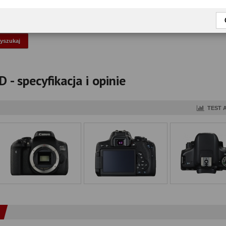
okaż tylko przetestowane modele
- specyfikacja i opinie
TEST 