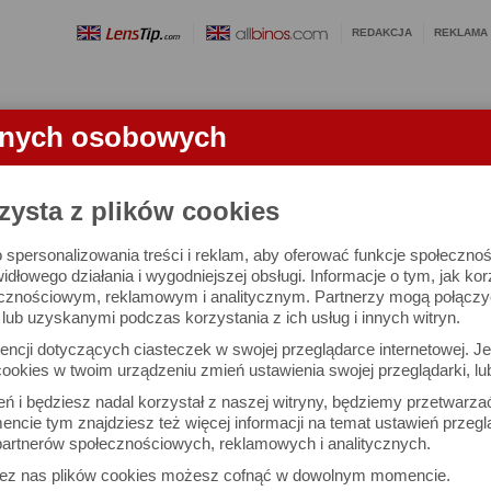
REDAKCJA
REKLAMA
anych osobowych
OBIEKTYWY
LORNETKI
SŁOWNICZEK
RANKINGI
FA
zysta z plików cookies
 spersonalizowania treści i reklam, aby oferować funkcje społeczno
e się 2455 aparatów i 10741 ocen.
widłowego działania i wygodniejszej obsługi. Informacje o tym, jak ko
cznościowym, reklamowym i analitycznym. Partnerzy mogą połączyć 
ub uzyskanymi podczas korzystania z ich usług i innych witryn.
 interesujące Cię parametry
ncji dotyczących ciasteczek w swojej przeglądarce internetowej. Je
Możesz też zrobić
ookies w twoim urządzeniu zmień ustawienia swojej przeglądarki, lu
własne porównanie aparat
ień i będziesz nadal korzystał z naszej witryny, będziemy przetwarz
ncie tym znajdziesz też więcej informacji na temat ustawień przegl
artnerów społecznościowych, reklamowych i analitycznych.
Porównaj aparaty
zez nas plików cookies możesz cofnąć w dowolnym momencie.