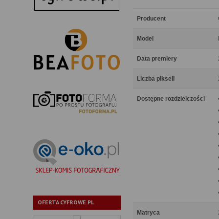
Producent
Model
Data premiery
Liczba pikseli
Dostępne rozdzielczości
OFERTA CYFROWE.PL
Matryca