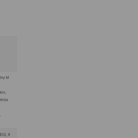
alny M
kro,
trola
,
EG), 8