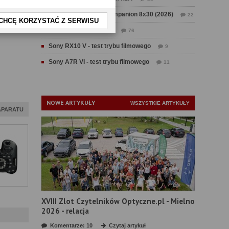
Test Swarovski CL Companion 8x30 (2026)
22
CHCĘ KORZYSTAĆ Z SERWISU
Test Fujifilm GFX 100 II
76
Sony RX10 V - test trybu filmowego
9
Sony A7R VI - test trybu filmowego
11
NOWE ARTYKUŁY
WSZYSTKIE ARTYKUŁY
APARATU
XVIII Zlot Czytelników Optyczne.pl - Mielno
2026 - relacja
Komentarze: 10
Czytaj artykuł