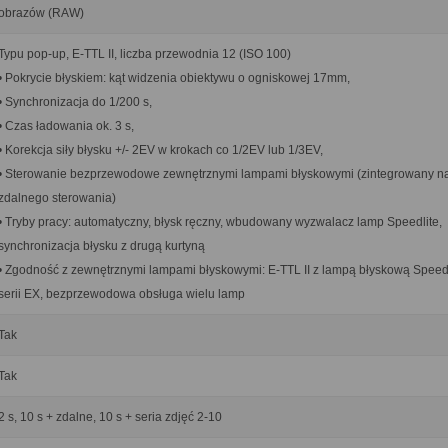
obrazów (RAW)
Typu pop-up, E-TTL II, liczba przewodnia 12 (ISO 100)
• Pokrycie błyskiem: kąt widzenia obiektywu o ogniskowej 17mm,
• Synchronizacja do 1/200 s,
• Czas ładowania ok. 3 s,
• Korekcja siły błysku +/- 2EV w krokach co 1/2EV lub 1/3EV,
• Sterowanie bezprzewodowe zewnętrznymi lampami błyskowymi (zintegrowany na
zdalnego sterowania)
• Tryby pracy: automatyczny, błysk ręczny, wbudowany wyzwalacz lamp Speedlite,
synchronizacja błysku z drugą kurtyną
• Zgodność z zewnętrznymi lampami błyskowymi: E-TTL II z lampą błyskową Speedl
serii EX, bezprzewodowa obsługa wielu lamp
Tak
Tak
2 s, 10 s + zdalne, 10 s + seria zdjęć 2-10