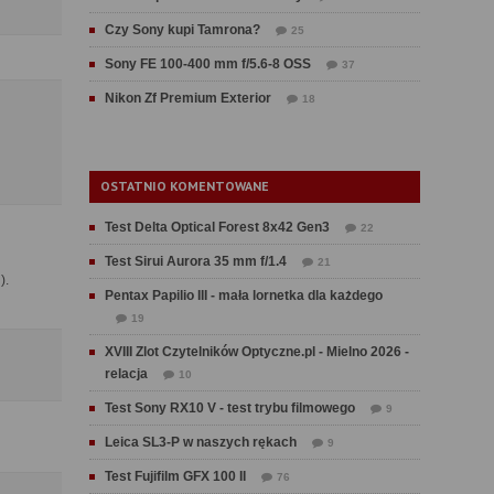
Czy Sony kupi Tamrona?
25
Sony FE 100-400 mm f/5.6-8 OSS
37
Nikon Zf Premium Exterior
18
OSTATNIO KOMENTOWANE
Test Delta Optical Forest 8x42 Gen3
22
Test Sirui Aurora 35 mm f/1.4
21
).
Pentax Papilio III - mała lornetka dla każdego
19
XVIII Zlot Czytelników Optyczne.pl - Mielno 2026 -
relacja
10
Test Sony RX10 V - test trybu filmowego
9
Leica SL3-P w naszych rękach
9
Test Fujifilm GFX 100 II
76