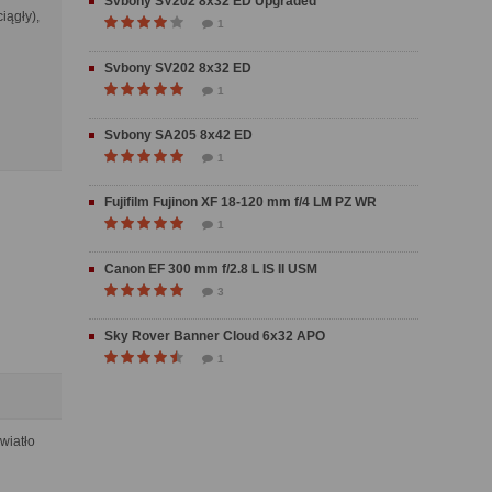
Svbony SV202 8x32 ED Upgraded
iągły),
1
Svbony SV202 8x32 ED
1
Svbony SA205 8x42 ED
1
Fujifilm Fujinon XF 18-120 mm f/4 LM PZ WR
1
Canon EF 300 mm f/2.8 L IS II USM
3
Sky Rover Banner Cloud 6x32 APO
1
wiatło