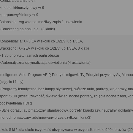
Korekcja balansu bieli:
• niebieski/bursztynowy +/-9
• purpurowy/zielony +/-9
Balans bieli wg wzorca: możliwy zapis 1 ustawienia
• Bracketing balansu bieli (3 klatki)
Kompensacja: +/- 5 EV w skoku co 1/2EV lub 1/3EV,
Bracketing: +/- 2EV w skoku co 1/2EV lub 1/3EV, 3 klatki
• Tryb priorytetu jasnych partii obrazu
• Automatyczna optymalizacja oświetlenia (4 ustawienia)
Inteligentne Auto, Program AE P, Priorytet migawki Tv, Priorytet przysłony Av, Manu
(zdjęcia i filmy)
• Programy tematyczne: bez lampy błyskowej, twórcze auto, portrety, krajobrazy, ma
sport, SCN (dzieci, żywność, światło świec, nocne portrety, zdjęcia nocne z ręki, kon
podświetlenia HDR)
• Style obrazu: automatyczny, standardowy, portrety, krajobrazy, neutralny, dokładny
monochromatyczny, zdefiniowany przez użytkownika (x3)
około 5 kl./s dla około (szybkość utrzymywana w przypadku około 940 obrazów (JP