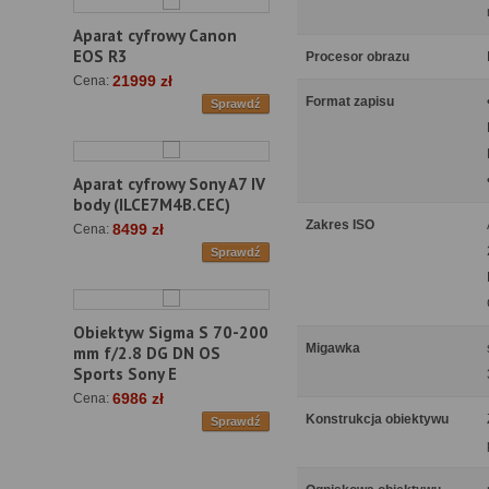
Aparat cyfrowy Canon
EOS R3
Procesor obrazu
21999 zł
Cena:
Format zapisu
Sprawdź
Aparat cyfrowy Sony A7 IV
body (ILCE7M4B.CEC)
Zakres ISO
8499 zł
Cena:
Sprawdź
Obiektyw Sigma S 70-200
Migawka
mm f/2.8 DG DN OS
Sports Sony E
6986 zł
Cena:
Konstrukcja obiektywu
Sprawdź