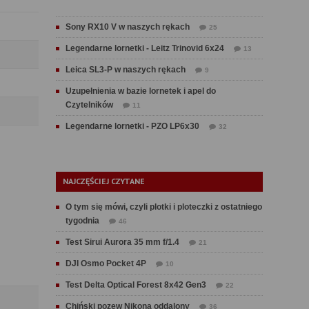
Sony RX10 V w naszych rękach
25
Legendarne lornetki - Leitz Trinovid 6x24
13
Leica SL3-P w naszych rękach
9
Uzupełnienia w bazie lornetek i apel do
Czytelników
11
Legendarne lornetki - PZO LP6x30
32
NAJCZĘŚCIEJ CZYTANE
O tym się mówi, czyli plotki i ploteczki z ostatniego
tygodnia
46
Test Sirui Aurora 35 mm f/1.4
21
DJI Osmo Pocket 4P
10
Test Delta Optical Forest 8x42 Gen3
22
Chiński pozew Nikona oddalony
36