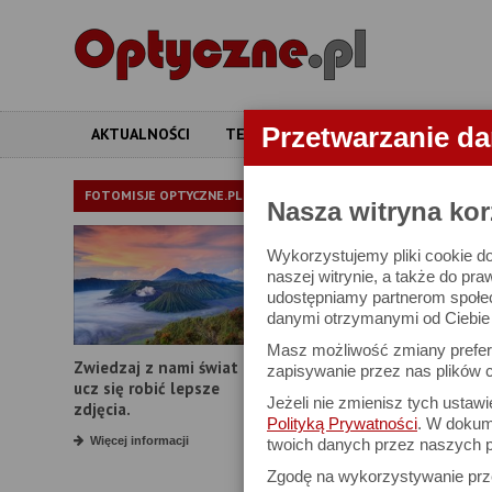
Przetwarzanie d
AKTUALNOŚCI
TESTY
ARTYKUŁY
APARATY
APARATY
FOTOMISJE OPTYCZNE.PL
Nasza witryna kor
Wykorzystujemy pliki cookie do
W bazie znajduj
naszej witrynie, a także do pra
udostępniamy partnerom społe
danymi otrzymanymi od Ciebie l
Proszę podać
Masz możliwość zmiany prefere
Zwiedzaj z nami świat i
Producent:
zapisywanie przez nas plików c
ucz się robić lepsze
Jeżeli nie zmienisz tych ustaw
Model:
zdjęcia.
Polityką Prywatności
. W dokume
Rozdzielczość:
Więcej informacji
twoich danych przez naszych p
Zgodę na wykorzystywanie pr
Zoom optyczny: