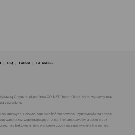
I
FAQ
FORUM
FOTOMISJE
l. Wydawcą Optyczne.pl jest firma CO-NET Robert Olech. Adres wydawcy oraz
est zabronione.
h i reklamowych. Pozwala nam określać zachowania użytkowników na stronie,
orzystywane przez współpracujących z nami reklamodawców, a także przez
t przez nas traktowane, jako wyrażenie zgody na zapisywanie ich w pamięci