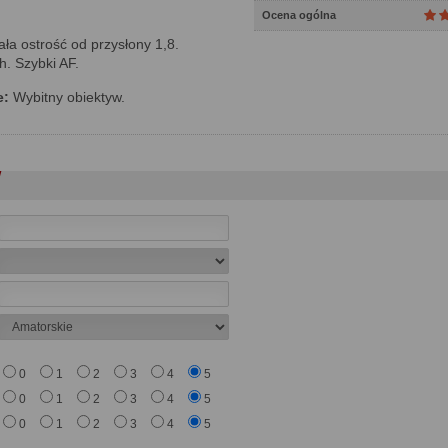
Ocena ogólna
a ostrość od przysłony 1,8.
. Szybki AF.
e:
Wybitny obiektyw.
0
1
2
3
4
5
0
1
2
3
4
5
0
1
2
3
4
5