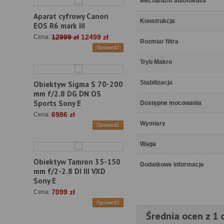
Mechanizm autofokusa
Aparat cyfrowy Canon
Konstrukcja
EOS R6 mark III
12999 zł
12499 zł
Cena:
Rozmiar filtra
Sprawdź
Tryb Makro
Stabilizacja
Obiektyw Sigma S 70-200
mm f/2.8 DG DN OS
Sports Sony E
Dostępne mocowania
6986 zł
Cena:
Wymiary
Sprawdź
Waga
Obiektyw Tamron 35-150
Dodatkowe informacje
mm f/2-2.8 DI III VXD
Sony E
7099 zł
Cena:
Sprawdź
Średnia ocen z 1 o