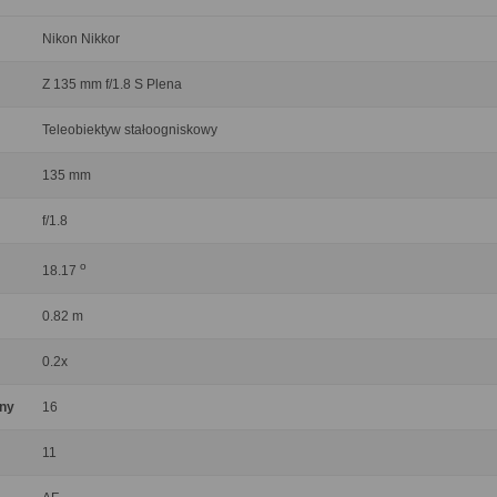
Nikon Nikkor
Z 135 mm f/1.8 S Plena
Teleobiektyw stałoogniskowy
135 mm
f/1.8
o
18.17
0.82 m
0.2x
ony
16
11