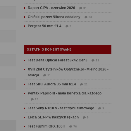
Raport CIPA - czerwiec 2026
31
Chiński pozew Nikona oddalony
36
Pergear 50 mm f/1.4
3
OSTATNIO KOMENTOWANE
Test Delta Optical Forest 8x42 Gen3
23
XVIII Zlot Czytelników Optyczne.pl - Mielno 2026 -
relacja
11
Test Sirui Aurora 35 mm f/1.4
21
Pentax Papilio III - mała lornetka dla każdego
19
Test Sony RX10 V - test trybu filmowego
9
Leica SL3-P w naszych rękach
9
Test Fujifilm GFX 100 II
76