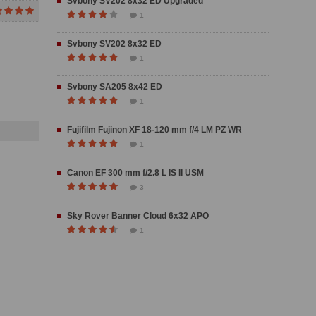
Svbony SV202 8x32 ED Upgraded
1
Svbony SV202 8x32 ED
1
Svbony SA205 8x42 ED
1
Fujifilm Fujinon XF 18-120 mm f/4 LM PZ WR
1
Canon EF 300 mm f/2.8 L IS II USM
3
Sky Rover Banner Cloud 6x32 APO
1