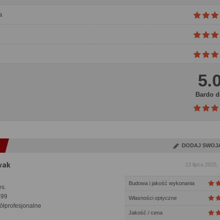
a
5.
Bardo d
DODAJ SWOJ
wak
13 lipca 2025,
Budowa i jakość wykonania
s.
99
Własności optyczne
łprofesjonalne
Jakość / cena