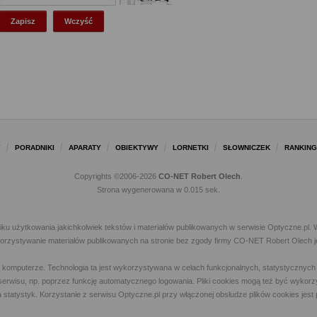
Y
PORADNIKI
APARATY
OBIEKTYWY
LORNETKI
SŁOWNICZEK
RANKING
Copyrights ©2006-2026
CO-NET Robert Olech
.
Strona wygenerowana w 0.015 sek.
iku użytkowania jakichkolwiek tekstów i materiałów publikowanych w serwisie Optyczne.p
ykorzystywanie materiałów publikowanych na stronie bez zgody firmy CO-NET Robert Olech j
m komputerze. Technologia ta jest wykorzystywana w celach funkcjonalnych, statystycznyc
 z serwisu, np. poprzez funkcję automatycznego logowania. Pliki cookies mogą też być wyk
a statystyk. Korzystanie z serwisu Optyczne.pl przy włączonej obsłudze plików cookies jes