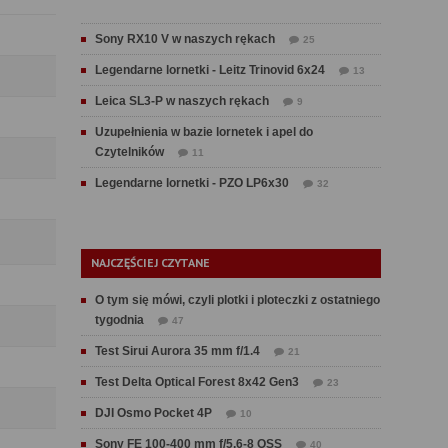
Sony RX10 V w naszych rękach
25
Legendarne lornetki - Leitz Trinovid 6x24
13
Leica SL3-P w naszych rękach
9
Uzupełnienia w bazie lornetek i apel do
Czytelników
11
Legendarne lornetki - PZO LP6x30
32
NAJCZĘŚCIEJ CZYTANE
O tym się mówi, czyli plotki i ploteczki z ostatniego
tygodnia
47
Test Sirui Aurora 35 mm f/1.4
21
Test Delta Optical Forest 8x42 Gen3
23
DJI Osmo Pocket 4P
10
Sony FE 100-400 mm f/5.6-8 OSS
40