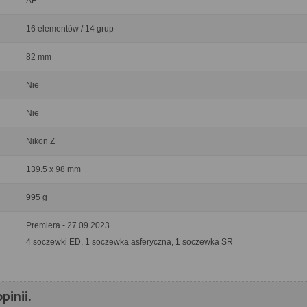
AF
16 elementów / 14 grup
82 mm
Nie
Nie
Nikon Z
139.5 x 98 mm
995 g
Premiera - 27.09.2023
4 soczewki ED, 1 soczewka asferyczna, 1 soczewka SR
pinii.