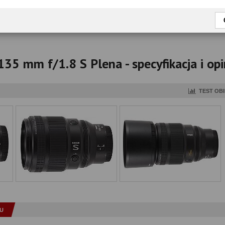
okaż tylko przetestowane modele
135 mm f/1.8 S Plena - specyfikacja i opi
TEST OB
U