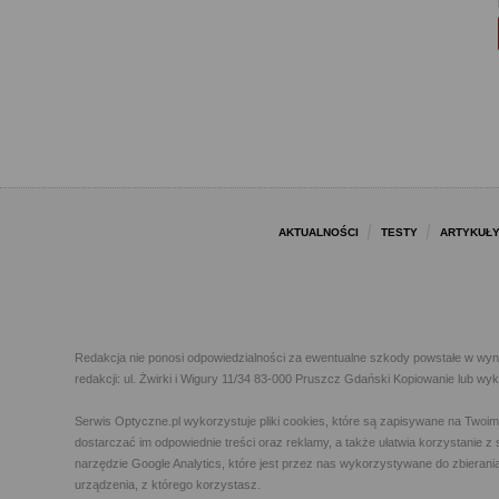
AKTUALNOŚCI
TESTY
ARTYKUŁ
Redakcja nie ponosi odpowiedzialności za ewentualne szkody powstałe w wyn
redakcji: ul. Żwirki i Wigury 11/34 83-000 Pruszcz Gdański Kopiowanie lub w
Serwis Optyczne.pl wykorzystuje pliki cookies, które są zapisywane na Twoi
dostarczać im odpowiednie treści oraz reklamy, a także ułatwia korzystanie
narzędzie Google Analytics, które jest przez nas wykorzystywane do zbierani
urządzenia, z którego korzystasz.