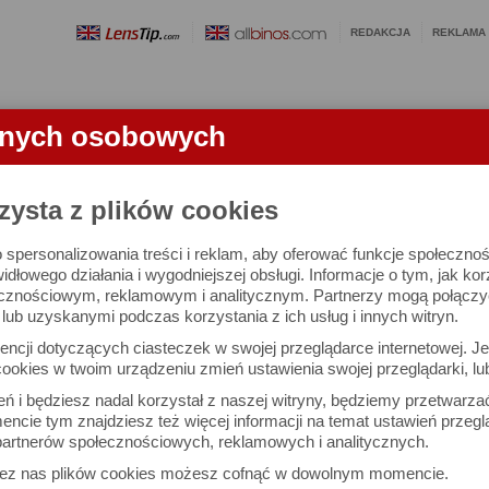
REDAKCJA
REKLAMA
anych osobowych
OBIEKTYWY
LORNETKI
SŁOWNICZEK
RANKINGI
FA
zysta z plików cookies
 spersonalizowania treści i reklam, aby oferować funkcje społeczno
e się 2318 obiektywów i 9905 ocen.
widłowego działania i wygodniejszej obsługi. Informacje o tym, jak ko
cznościowym, reklamowym i analitycznym. Partnerzy mogą połączyć 
ub uzyskanymi podczas korzystania z ich usług i innych witryn.
 interesujące Cię parametry
ncji dotyczących ciasteczek w swojej przeglądarce internetowej. Je
Możesz też zrobić
ookies w twoim urządzeniu zmień ustawienia swojej przeglądarki, lu
własne porównanie obiekty
ień i będziesz nadal korzystał z naszej witryny, będziemy przetwarz
ncie tym znajdziesz też więcej informacji na temat ustawień przegl
artnerów społecznościowych, reklamowych i analitycznych.
Porównaj obiektywy
zez nas plików cookies możesz cofnąć w dowolnym momencie.