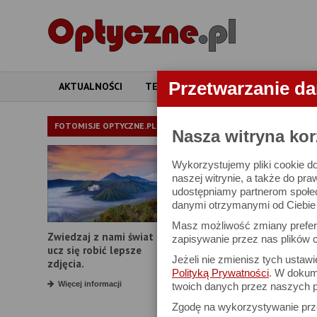
Przetwarzanie d
AKTUALNOŚCI
TESTY
ARTYKUŁY
APARATY
OBIEKTYWY
FOTOMISJE OPTYCZNE.PL
Nasza witryna kor
Wykorzystujemy pliki cookie do
W bazie znajduj
naszej witrynie, a także do pra
udostępniamy partnerom społe
danymi otrzymanymi od Ciebie l
Proszę podać
Masz możliwość zmiany prefere
Zwiedzaj z nami świat i
Producent:
zapisywanie przez nas plików c
ucz się robić lepsze
Jeżeli nie zmienisz tych ustaw
Model:
zdjęcia.
Polityką Prywatności
. W dokume
Typ obiektywu:
Więcej informacji
twoich danych przez naszych p
Zgodę na wykorzystywanie pr
Typ mocowania: