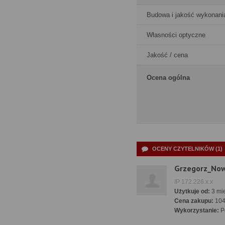
Budowa i jakość wykonani
Własności optyczne
Jakość / cena
Ocena ogólna
OCENY CZYTELNIKÓW (1)
Grzegorz_No
IP 172.226.x.x
Użytkuje od:
3 mie
Cena zakupu:
104
Wykorzystanie:
Pó