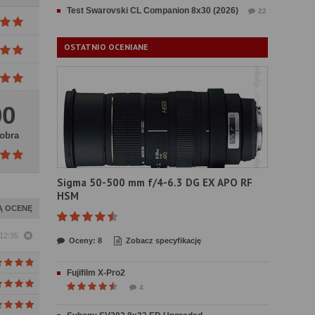
Test Swarovski CL Companion 8x30 (2026)
22
OSTATNIO OCENIANE
00
obra
Sigma 50-500 mm f/4-6.3 DG EX APO RF
HSM
Ą OCENĘ
 12:35
Oceny: 8
Zobacz specyfikację
Fujifilm X-Pro2
4