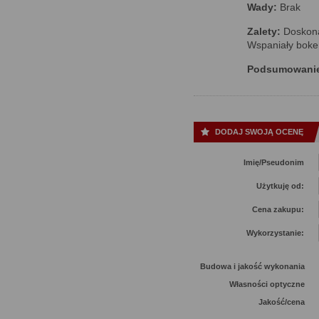
Wady:
Brak
Zalety:
Doskonał
Wspaniały bokeh
Podsumowani
DODAJ SWOJĄ OCENĘ
Imię/Pseudonim
Użytkuję od:
Cena zakupu:
Wykorzystanie:
Budowa i jakość wykonania
Własności optyczne
Jakość/cena