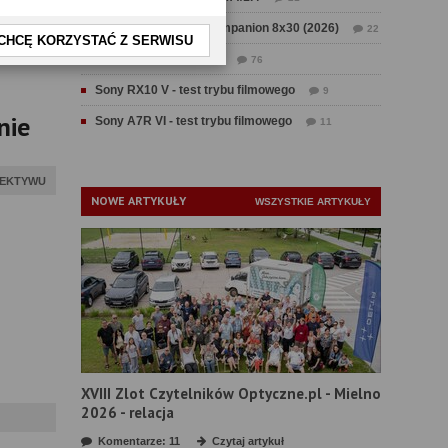
Test Swarovski CL Companion 8x30 (2026)
22
CHCĘ KORZYSTAĆ Z SERWISU
Test Fujifilm GFX 100 II
76
Sony RX10 V - test trybu filmowego
9
nie
Sony A7R VI - test trybu filmowego
11
IEKTYWU
NOWE ARTYKUŁY
WSZYSTKIE ARTYKUŁY
XVIII Zlot Czytelników Optyczne.pl - Mielno
2026 - relacja
Komentarze: 11
Czytaj artykuł