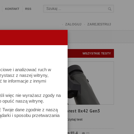
KONTAKT
RSS
ZALOGUJ
ZAREJESTRUJ
Q
FORUM
FOTOMISJE
NOWE TESTY
WSZYSTKIE TESTY
ściowe i analizować ruch w
rzystasz z naszej witryny,
te informacje z innymi
śli więc nie wyrażasz zgody na
b opuść naszą witrynę.
wów
ać Twoje dane zgodnie z naszą
Test Delta Optical Forest 8x42 Gen3
ądarki i sposobu przetwarzania
Komentarze: 23
Czytaj test
Test Sirui Aurora 35 mm f/1.4
21