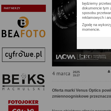
będziemy przetwa
dokumencie tym zn
PARTNERZY
sposobu przetwar
reklamowych i an
Zgodę na wykorzy
momencie.
4 marca
2025
15:27
Oferta marki Venus Optics pow
zmiennoogniskowe przeznaczon