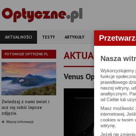
Przetwar
AKTUALNOŚCI
TESTY
ARTYKUŁY
APARATY
OBIEKT
AKTUALNOŚCI
FOTOMISJE OPTYCZNE.PL
Nasza wit
Wykorzystujemy pl
Venus Optics Laowa 
funkcje społeczno
prawidłowego dzia
naszej witryny, 
analitycznym. Pa
od Ciebie lub uzy
Zwiedzaj z nami świat i
ucz się robić lepsze
Masz możliwość z
zdjęcia.
internetowej. Jeś
cookies w twoim u
Więcej informacji
witrynę.
Jeżeli nie zmienis