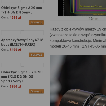
Obiektyw Sigma A 20 mm
f/1.4 DG DN Sony E
4589 zł
Cena:
Sprawdź
Każdy z obiektywów mierzy 19 cm 
(zwłaszcza takie o współczynnik
Aparat cyfrowy Sony A7 IV
kompaktowe konstrukcje. Minimal
body (ILCE7M4B.CEC)
modeli 26-45 mm T2.9 i 45-85 mm
8499 zł
Cena:
Sprawdź
Obiektyw Sigma S 70-200
mm f/2.8 DG DN OS
Sports Sony E
6986 zł
Cena:
Sprawdź