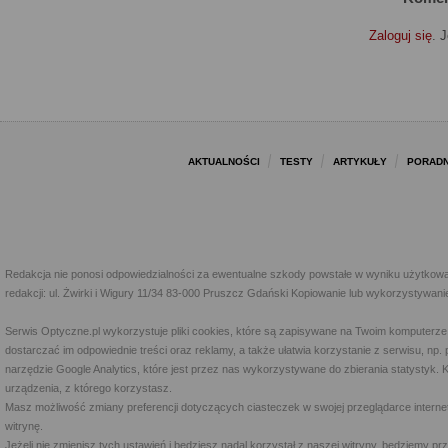
Zaloguj się
. 
AKTUALNOŚCI
TESTY
ARTYKUŁY
PORADN
Redakcja nie ponosi odpowiedzialności za ewentualne szkody powstałe w wyniku użytkowa
redakcji: ul. Żwirki i Wigury 11/34 83-000 Pruszcz Gdański Kopiowanie lub wykorzystywan
Serwis Optyczne.pl wykorzystuje pliki cookies, które są zapisywane na Twoim komputerze
dostarczać im odpowiednie treści oraz reklamy, a także ułatwia korzystanie z serwisu, 
narzędzie Google Analytics, które jest przez nas wykorzystywane do zbierania statystyk. 
urządzenia, z którego korzystasz.
Masz możliwość zmiany preferencji dotyczących ciasteczek w swojej przeglądarce internet
witrynę.
Jeżeli nie zmienisz tych ustawień i będziesz nadal korzystał z naszej witryny, będziemy 