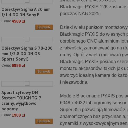
Blackmagic PYXIS 12K zostanie 
Obiektyw Sigma A 20 mm
podczas NAB 2025.
f/1.4 DG DN Sony E
4589 zł
Cena:
Dzięki wielu punktom montażowym
Sprawdź
Blackmagic PYXIS do własnych p
obrobionego CNC aluminium lotni
z łatwością zamontować go na ró
Obiektyw Sigma S 70-200
mm f/2.8 DG DN OS
drony. Oprócz wielu mocowań gwin
Sports Sony E
Blackmagic PYXIS posiada szereg
6986 zł
Cena:
montażu akcesoriów, takich jak u
Sprawdź
stworzyć idealną kamerę do każde
i niezawodna.
Aparat cyfrowy OM
Modele Blackmagic PYXIS posiada
System TOUGH TG-7
6048 x 4032 lub ogromny sensor 1
czarny, wyjątkowo
odporny
Super 35 i pozwalają filmować z p
1989 zł
Cena:
anamorficznych bez przycinania,
Sprawdź
dynamiki z wysokowydajnym sens