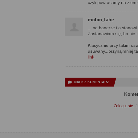
czyli powracamy na ziemi
molon_labe
....na banerze tło stano
Zastanawiam się, bo nie 
Klasycznie przy takim oświ
usuwany...przynajmniej tak
link
NAPISZ KOMENTARZ
Komen
Zaloguj się
. 