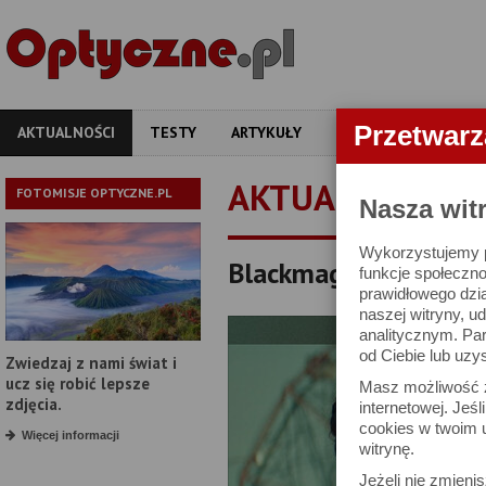
Przetwar
AKTUALNOŚCI
TESTY
ARTYKUŁY
APARATY
OBIEKT
AKTUALNOŚCI
FOTOMISJE OPTYCZNE.PL
Nasza wit
Wykorzystujemy pl
Blackmagic Pyxis 12
funkcje społeczno
prawidłowego dzia
naszej witryny, 
analitycznym. Pa
od Ciebie lub uzy
Zwiedzaj z nami świat i
ucz się robić lepsze
Masz możliwość z
zdjęcia.
internetowej. Jeś
cookies w twoim u
Więcej informacji
witrynę.
Jeżeli nie zmienis