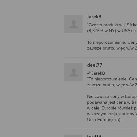
JarekB
´Często produkt w USA kos
(8,875% w NY) w USA i u 
To nieporozumienie. Ceny
zawsze brutto, więc w/w 2
deel77
@JarekB
"To nieporozumienie. Cen
zawsze brutto, więc w/w 2
Nie zawsze ceny w Europ
podawana jest cena w $ i
w całej Europie również p
w każdym kraju jest inny V
Unia Europejska).
lord13