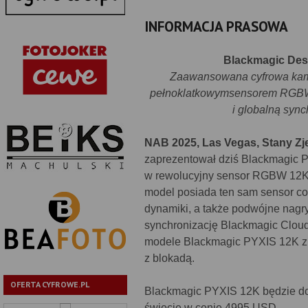
INFORMACJA PRASOWA
Blackmagic Des
Zaawansowana cyfrowa kame
pełnoklatkowymsensorem RGBW 
i globalną syn
NAB 2025, Las Vegas, Stany Zje
zaprezentował dziś Blackmagic 
w rewolucyjny sensor RGBW 12K 
model posiada ten sam sensor 
dynamiki, a także podwójne nagr
synchronizację Blackmagic Cloud,
modele Blackmagic PYXIS 12K z 
z blokadą.
OFERTA CYFROWE.PL
Blackmagic PYXIS 12K będzie do
świecie w cenie 4995 USD.