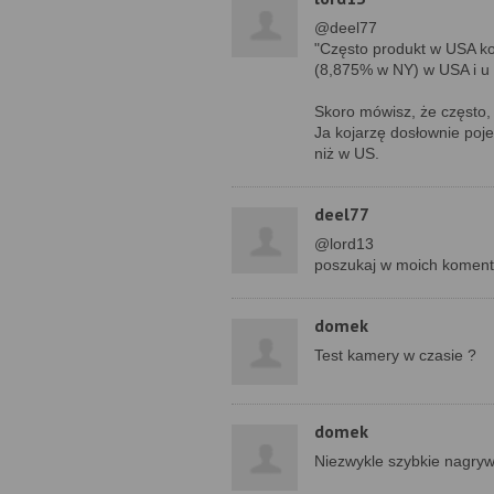
@deel77
"Często produkt w USA kos
(8,875% w NY) w USA i u 
Skoro mówisz, że często, 
Ja kojarzę dosłownie poj
niż w US.
deel77
@lord13
poszukaj w moich koment
domek
Test kamery w czasie ?
domek
Niezwykle szybkie nagry