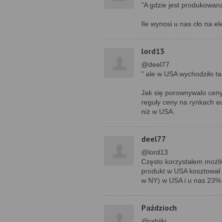
"A gdzie jest produkowana
Ile wynosi u nas cło na el
lord13
@deel77
" ale w USA wychodziło tan
Jak się porownywalo ceny 
reguły ceny na rynkach eu
niż w USA.
deel77
@lord13
Często korzystałem możli
produkt w USA kosztował 
w NY) w USA i u nas 23% 
Paździoch
@rabijki