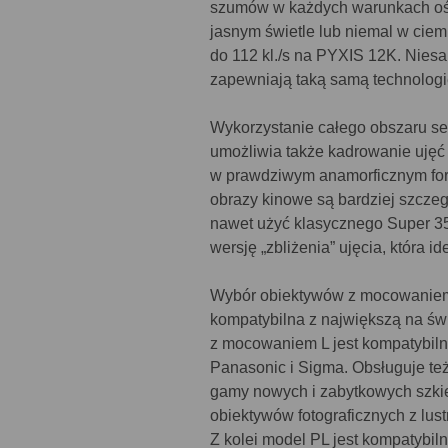
szumów w każdych warunkach oświ
jasnym świetle lub niemal w cie
do 112 kl./s na PYXIS 12K. Nies
zapewniają taką samą technologi
Wykorzystanie całego obszaru se
umożliwia także kadrowanie ujęć 
w prawdziwym anamorficznym for
obrazy kinowe są bardziej szcze
nawet użyć klasycznego Super 3
wersję „zbliżenia” ujęcia, która 
Wybór obiektywów z mocowaniem 
kompatybilna z największą na św
z mocowaniem L jest kompatybiln
Panasonic i Sigma. Obsługuje też
gamy nowych i zabytkowych szkieł
obiektywów fotograficznych z lu
Z kolei model PL jest kompatybil