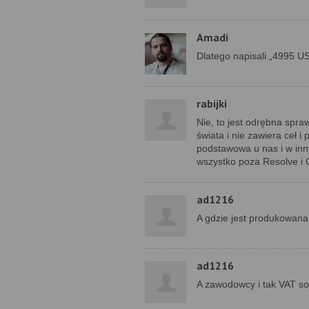
Amadi
Dlatego napisali „4995 U
rabijki
Nie, to jest odrębna spr
świata i nie zawiera ceł i
podstawowa u nas i w inn
wszystko poza Resolve i 
ad1216
A gdzie jest produkowana
ad1216
A zawodowcy i tak VAT sobi