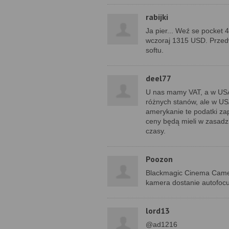
rabijki
Ja pier... Weź se pocket
wczoraj 1315 USD. Przedw
softu.
deel77
U nas mamy VAT, a w USA 
różnych stanów, ale w USA
amerykanie te podatki zap
ceny będą mieli w zasadzi
czasy.
Poozon
Blackmagic Cinema Camera
kamera dostanie autofocu
lord13
@ad1216