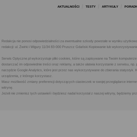
AKTUALNOŚCI
TESTY
ARTYKUŁY
PORADN
Redakcja nie ponosi odpowiedzialności za ewentualne szkody powstałe w wyniku użytkowa
redakcji: ul. Żwirki i Wigury 11/34 83-000 Pruszcz Gdański Kopiowanie lub wykorzystywan
Serwis Optyczne.pl wykorzystuje pliki cookies, które są zapisywane na Twoim komputerze
dostarczać im odpowiednie treści oraz reklamy, a także ułatwia korzystanie z serwisu, 
narzędzie Google Analytics, które jest przez nas wykorzystywane do zbierania statystyk. 
urządzenia, z którego korzystasz.
Masz możliwość zmiany preferencji dotyczących ciasteczek w swojej przeglądarce internet
witrynę.
Jeżeli nie zmienisz tych ustawień i będziesz nadal korzystał z naszej witryny, będziemy 