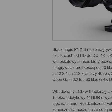
Blackmagic PYXIS może nagrywać
i klatkażach od HD do DCI 4K, 6
wieloskalowy sensor, który pozw
i nagrywać z prędkością do 40 kl.
5112 2.4:1 i 112 kl./s przy 4096 
Open Gate 3:2 lub 60 kl./s w 4K 
Wbudowany LCD w Blackmagic PYX
To ekran dotykowy 4″ HDR o wysok
ujęć na planie. Rozdzielczość Fu
konieczności noszenia ze sobą n