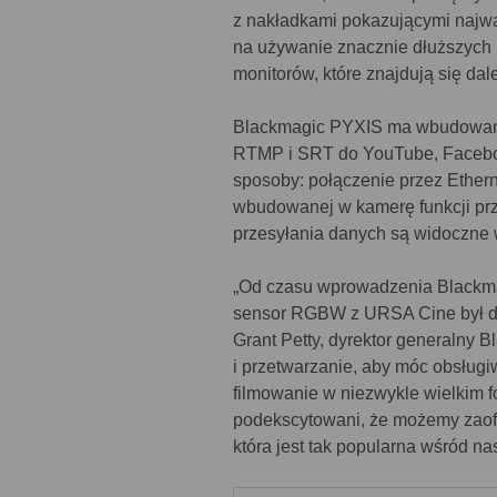
z nakładkami pokazującymi najważ
na używanie znacznie dłuższych k
monitorów, które znajdują się dale
Blackmagic PYXIS ma wbudowany 
RTMP i SRT do YouTube, Facebook
sposoby: połączenie przez Ethern
wbudowanej w kamerę funkcji prze
przesyłania danych są widoczne 
„Od czasu wprowadzenia Blackma
sensor RGBW z URSA Cine był dos
Grant Petty, dyrektor generalny 
i przetwarzanie, aby móc obsług
filmowanie w niezwykle wielkim 
podekscytowani, że możemy zaofe
która jest tak popularna wśród na