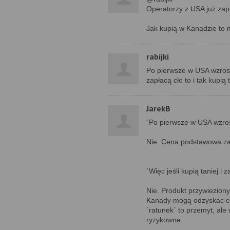
Operatorzy z USA już zap
Jak kupią w Kanadzie to 
rabijki
Po pierwsze w USA wzrosła 
zapłacą cło to i tak kupią
JarekB
´Po pierwsze w USA wzrosł
Nie. Cena podstawowa zawi
´Więc jeśli kupią taniej i z
Nie. Produkt przywiezion
Kanady mogą odzyskac cło
´ratunek´ to przemyt, ale
ryzykowne.