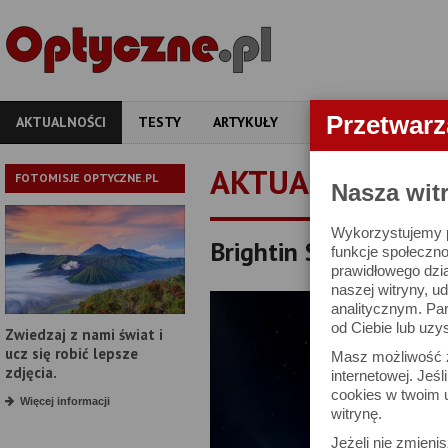
Przetwar
AKTUALNOŚCI
TESTY
ARTYKUŁY
APARATY
OBIEKT
AKTUALNOŚCI
FOTOMISJE OPTYCZNE.PL
Nasza wit
Wykorzystujemy pl
Brightin Star 7.5 mm 
funkcje społeczno
prawidłowego dzia
naszej witryny, 
analitycznym. Pa
od Ciebie lub uzy
Zwiedzaj z nami świat i
ucz się robić lepsze
Masz możliwość z
zdjęcia.
internetowej. Jeś
cookies w twoim u
Więcej informacji
witrynę.
Jeżeli nie zmienis