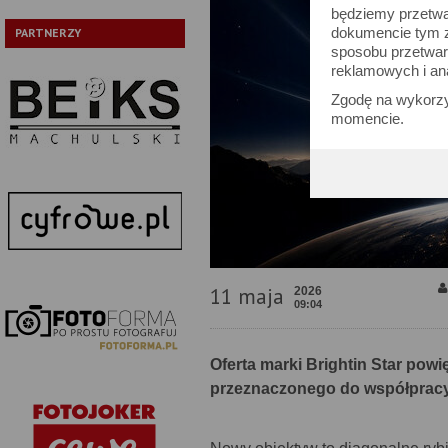
będziemy przetwa
dokumencie tym zn
PARTNERZY
sposobu przetwar
reklamowych i an
Zgodę na wykorzy
momencie.
11 maja
2026
09:04
Oferta marki Brightin Star powi
przeznaczonego do współpracy