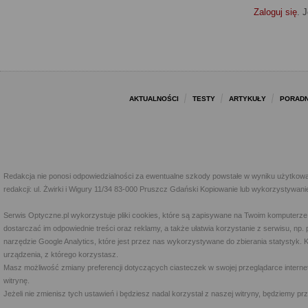
Zaloguj się
. 
AKTUALNOŚCI
TESTY
ARTYKUŁY
PORADN
Redakcja nie ponosi odpowiedzialności za ewentualne szkody powstałe w wyniku użytkowa
redakcji: ul. Żwirki i Wigury 11/34 83-000 Pruszcz Gdański Kopiowanie lub wykorzystywan
Serwis Optyczne.pl wykorzystuje pliki cookies, które są zapisywane na Twoim komputerze
dostarczać im odpowiednie treści oraz reklamy, a także ułatwia korzystanie z serwisu, 
narzędzie Google Analytics, które jest przez nas wykorzystywane do zbierania statystyk. 
urządzenia, z którego korzystasz.
Masz możliwość zmiany preferencji dotyczących ciasteczek w swojej przeglądarce internet
witrynę.
Jeżeli nie zmienisz tych ustawień i będziesz nadal korzystał z naszej witryny, będziemy 