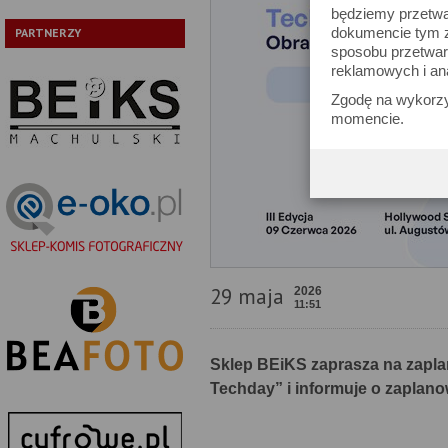
będziemy przetwa
dokumencie tym zn
PARTNERZY
sposobu przetwar
reklamowych i an
Zgodę na wykorzy
momencie.
29 maja
2026
11:51
Sklep BEiKS zaprasza na zapl
Techday” i informuje o zaplano