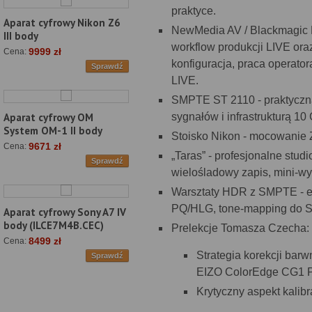
praktyce.
Aparat cyfrowy Nikon Z6
NewMedia AV / Blackmagic D
III body
workflow produkcji LIVE ora
9999 zł
Cena:
konfiguracja, praca operator
Sprawdź
LIVE.
SMPTE ST 2110 - praktyczna
sygnałów i infrastrukturą 10
Aparat cyfrowy OM
System OM-1 II body
Stoisko Nikon - mocowanie 
9671 zł
Cena:
„Taras” - profesjonalne stu
Sprawdź
wielośladowy zapis, mini-w
Warsztaty HDR z SMPTE - e
PQ/HLG, tone-mapping do SD
Aparat cyfrowy Sony A7 IV
body (ILCE7M4B.CEC)
Prelekcje Tomasza Czecha:
8499 zł
Cena:
Strategia korekcji bar
Sprawdź
EIZO ColorEdge CG1 P
Krytyczny aspekt kalibra