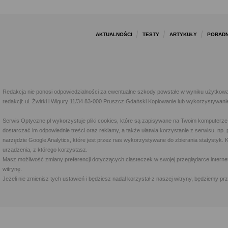
AKTUALNOŚCI
TESTY
ARTYKUŁY
PORADN
Redakcja nie ponosi odpowiedzialności za ewentualne szkody powstałe w wyniku użytkowa
redakcji: ul. Żwirki i Wigury 11/34 83-000 Pruszcz Gdański Kopiowanie lub wykorzystywan
Serwis Optyczne.pl wykorzystuje pliki cookies, które są zapisywane na Twoim komputerze
dostarczać im odpowiednie treści oraz reklamy, a także ułatwia korzystanie z serwisu, 
narzędzie Google Analytics, które jest przez nas wykorzystywane do zbierania statystyk. 
urządzenia, z którego korzystasz.
Masz możliwość zmiany preferencji dotyczących ciasteczek w swojej przeglądarce internet
witrynę.
Jeżeli nie zmienisz tych ustawień i będziesz nadal korzystał z naszej witryny, będziemy 