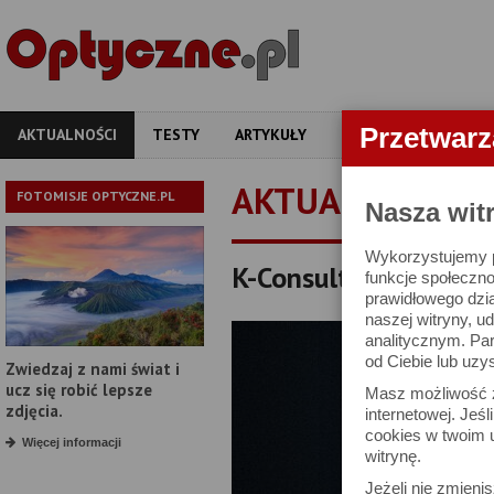
Przetwar
AKTUALNOŚCI
TESTY
ARTYKUŁY
APARATY
OBIEKT
AKTUALNOŚCI
FOTOMISJE OPTYCZNE.PL
Nasza wit
Wykorzystujemy pl
K-Consult ponownie 
funkcje społeczno
prawidłowego dzia
naszej witryny, 
analitycznym. Pa
od Ciebie lub uzy
Zwiedzaj z nami świat i
ucz się robić lepsze
Masz możliwość z
zdjęcia.
internetowej. Jeś
cookies w twoim u
Więcej informacji
witrynę.
Jeżeli nie zmienis