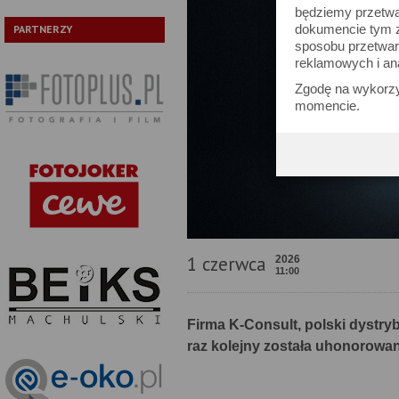
będziemy przetwa
dokumencie tym zn
PARTNERZY
sposobu przetwar
reklamowych i an
Zgodę na wykorzy
momencie.
1 czerwca
2026
11:00
Firma K-Consult, polski dystry
raz kolejny została uhonorowa