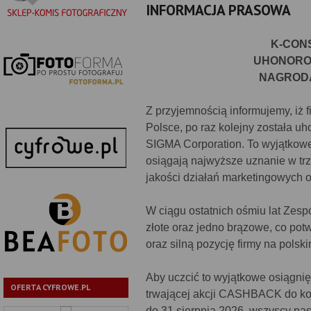
INFORMACJA PRASOWA
K-CON
UHONORO
NAGROD
Z przyjemnością informujemy, iż f
Polsce, po raz kolejny została 
SIGMA Corporation. To wyjątkowe
osiągają najwyższe uznanie w tr
jakości działań marketingowych o
W ciągu ostatnich ośmiu lat Zespó
złote oraz jedno brązowe, co pot
oraz silną pozycję firmy na polsk
Aby uczcić to wyjątkowe osiągnię
OFERTA CYFROWE.PL
trwającej akcji CASHBACK do koń
do 31 sierpnia 2026, wszyscy nasi