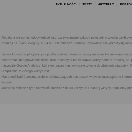
AKTUALNOŚCI
TESTY
ARTYKUŁY
PORADN
Redakcja nie ponosi odpowiedzialności za ewentualne szkody powstałe w wyniku użytkowa
redakcji: ul. Żwirki i Wigury 11/34 83-000 Pruszcz Gdański Kopiowanie lub wykorzystywan
Serwis Optyczne.pl wykorzystuje pliki cookies, które są zapisywane na Twoim komputerze
dostarczać im odpowiednie treści oraz reklamy, a także ułatwia korzystanie z serwisu, 
narzędzie Google Analytics, które jest przez nas wykorzystywane do zbierania statystyk. 
urządzenia, z którego korzystasz.
Masz możliwość zmiany preferencji dotyczących ciasteczek w swojej przeglądarce internet
witrynę.
Jeżeli nie zmienisz tych ustawień i będziesz nadal korzystał z naszej witryny, będziemy 