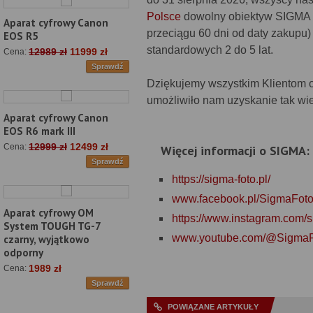
Polsce
dowolny obiektyw SIGMA z 
Aparat cyfrowy Canon
przeciągu 60 dni od daty zakupu)
EOS R5
standardowych 2 do 5 lat.
12989 zł
11999 zł
Cena:
Sprawdź
Dziękujemy wszystkim Klientom o
umożliwiło nam uzyskanie tak wie
Aparat cyfrowy Canon
EOS R6 mark III
12999 zł
12499 zł
Cena:
Więcej informacji o SIGMA:
Sprawdź
https://sigma-foto.pl/
www.facebook.pl/SigmaFot
Aparat cyfrowy OM
https://www.instagram.com/s
System TOUGH TG-7
www.youtube.com/@SigmaF
czarny, wyjątkowo
odporny
1989 zł
Cena:
Sprawdź
POWIĄZANE ARTYKUŁY