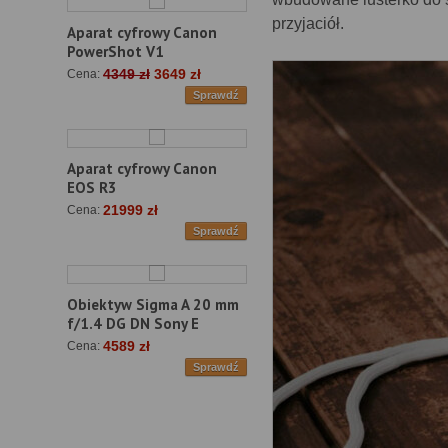
przyjaciół.
Aparat cyfrowy Canon
PowerShot V1
4349 zł
3649 zł
Cena:
Sprawdź
Aparat cyfrowy Canon
EOS R3
21999 zł
Cena:
Sprawdź
Obiektyw Sigma A 20 mm
f/1.4 DG DN Sony E
4589 zł
Cena:
Sprawdź