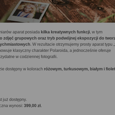
miarów aparat posiada
kilka kreatywnych funkcji
, w tym
 zdjęć grupowych oraz tryb podwójnej ekspozycji do twor
tychmiastowych
. W rezultacie otrzymujemy prosty aparat typu 
achowuje klasyczny charakter Polaroida, a jednocześnie oferuje
zydatne w codziennej fotografii.
zie dostępny w kolorach
różowym, turkusowym, białym i fiol
t już dostępny.
czna wynosi:
399,00 zł.