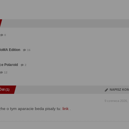
0
MoMA Edition
16
ce Polaroid
2
12
W (1)
NAPISZ KO
9 czerwca 2026, 
he o tym aparacie beda pisaly tu:
link
.