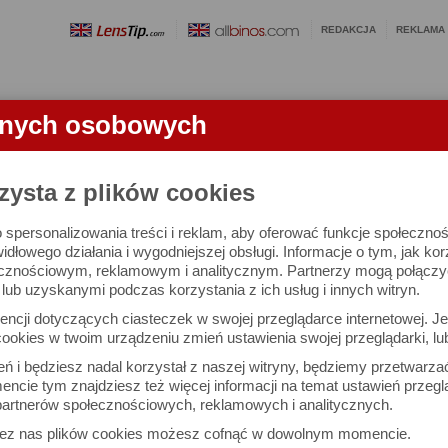
REDAKCJA
REKLAMA
anych osobowych
OBIEKTYWY
LORNETKI
SŁOWNICZEK
RANKINGI
FA
CI
zysta z plików cookies
 spersonalizowania treści i reklam, aby oferować funkcje społeczno
n 3
widłowego działania i wygodniejszej obsługi. Informacje o tym, jak ko
cznościowym, reklamowym i analitycznym. Partnerzy mogą połączyć 
ub uzyskanymi podczas korzystania z ich usług i innych witryn.
ncji dotyczących ciasteczek w swojej przeglądarce internetowej. Je
ookies w twoim urządzeniu zmień ustawienia swojej przeglądarki, lu
ień i będziesz nadal korzystał z naszej witryny, będziemy przetwarz
ncie tym znajdziesz też więcej informacji na temat ustawień przegl
artnerów społecznościowych, reklamowych i analitycznych.
zez nas plików cookies możesz cofnąć w dowolnym momencie.