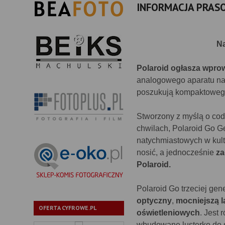
INFORMACJA PRAS
Na
Polaroid ogłasza wpro
analogowego aparatu na
poszukują kompaktowego
Stworzony z myślą o cod
chwilach, Polaroid Go Ge
natychmiastowych w kul
nosić, a jednocześnie
za
Polaroid.
Polaroid Go trzeciej ge
optyczny
,
mocniejszą 
OFERTA CYFROWE.PL
oświetleniowych
. Jest
wbudowane lusterko do se