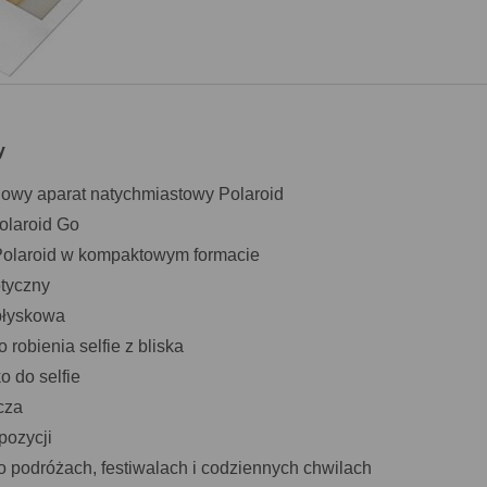
hy
gowy aparat natychmiastowy Polaroid
Polaroid Go
Polaroid w kompaktowym formacie
ptyczny
błyskowa
robienia selfie z bliska
o do selfie
cza
pozycji
o podróżach, festiwalach i codziennych chwilach