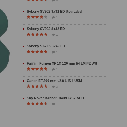
4
Svbony SV202 8x32 ED Upgraded
1
Svbony SV202 8x32 ED
1
Svbony SA205 8x42 ED
1
Fujifilm Fujinon XF 18-120 mm f/4 LM PZ WR
1
Canon EF 300 mm f/2.8 L IS II USM
3
Sky Rover Banner Cloud 6x32 APO
1