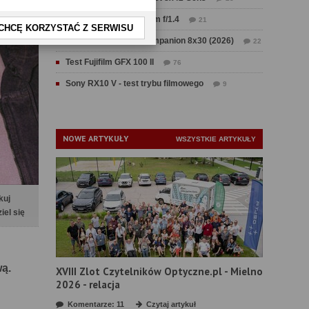
Test Sirui Aurora 35 mm f/1.4
21
CHCĘ KORZYSTAĆ Z SERWISU
Test Swarovski CL Companion 8x30 (2026)
22
Test Fujifilm GFX 100 II
76
Sony RX10 V - test trybu filmowego
9
NOWE ARTYKUŁY
WSZYSTKIE ARTYKUŁY
kuj
iel się
ą.
XVIII Zlot Czytelników Optyczne.pl - Mielno
2026 - relacja
Komentarze: 11
Czytaj artykuł