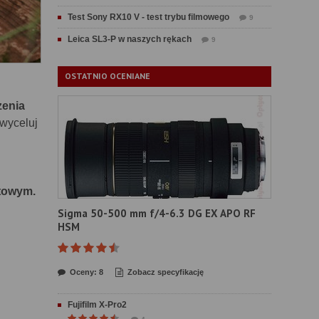
Test Sony RX10 V - test trybu filmowego
9
Leica SL3-P w naszych rękach
9
OSTATNIO OCENIANE
zenia
„wyceluj
etowym.
Sigma 50-500 mm f/4-6.3 DG EX APO RF
HSM
Oceny: 8
Zobacz specyfikację
Fujifilm X-Pro2