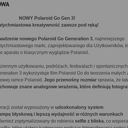
OWA
NOWY Polaroid Go Gen 3!
tychmiastowa kreatywność zawsze pod ręką!
wadzenie nowego Polaroid Go Generation 3
, najmniejszego
tychmiastowego marki, zaprojektowanego dla Użytkowników, k
 aparatu o klasycznym wyglądzie Polaroid.
ziennym użytkowaniu, podróżach, festiwalach i spontanicznych
neration 3 wykorzystuje film Polaroid Go do tworzenia małych 
towej ramce Polaroid.
Jego przenośny rozmiar
sprawia, że ła
chowuje znane analogowe wrażenia, które definiują fotogra
neracji został wyposażony w
udoskonalony system
lampę błyskową i lepszą wydajność w różnych warunkach
 również zoptymalizowany do robienia
selfie z bliska
, co wspiera
lfie, które ułatwia kadrowanie podczas fotografowania siebie 