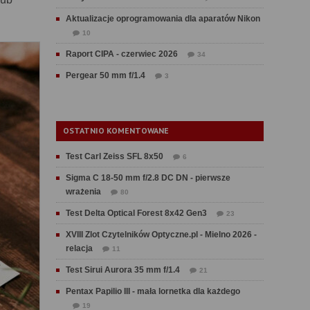
Aktualizacje oprogramowania dla aparatów Nikon
10
Raport CIPA - czerwiec 2026
34
Pergear 50 mm f/1.4
3
OSTATNIO KOMENTOWANE
Test Carl Zeiss SFL 8x50
6
Sigma C 18-50 mm f/2.8 DC DN - pierwsze
wrażenia
80
Test Delta Optical Forest 8x42 Gen3
23
XVIII Zlot Czytelników Optyczne.pl - Mielno 2026 -
relacja
11
Test Sirui Aurora 35 mm f/1.4
21
Pentax Papilio III - mała lornetka dla każdego
19