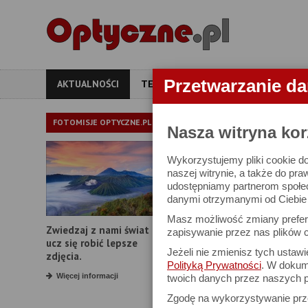
Przetwarzanie d
AKTUALNOŚCI
TESTY
ARTYKUŁY
APARATY
AKTUALNOŚ
FOTOMISJE OPTYCZNE.PL
Nasza witryna kor
Wykorzystujemy pliki cookie do
Polaroid Go Ge
naszej witrynie, a także do pra
udostępniamy partnerom społe
danymi otrzymanymi od Ciebie l
Masz możliwość zmiany prefere
Zwiedzaj z nami świat i
zapisywanie przez nas plików c
ucz się robić lepsze
Jeżeli nie zmienisz tych ustaw
zdjęcia.
Polityką Prywatności
. W dokume
Więcej informacji
twoich danych przez naszych p
Zgodę na wykorzystywanie pr