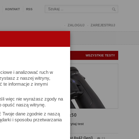
KONTAKT
RSS
ZALOGUJ
ZAREJESTRUJ
Q
FORUM
FOTOMISJE
NOWE TESTY
WSZYSTKIE TESTY
ściowe i analizować ruch w
rzystasz z naszej witryny,
te informacje z innymi
śli więc nie wyrażasz zgody na
b opuść naszą witrynę.
ać Twoje dane zgodnie z naszą
Test Carl Zeiss SFL 8x50
ądarki i sposobu przetwarzania
Komentarze: 6
Czytaj test
Test Delta Optical Forest 8x42 Gen3
23