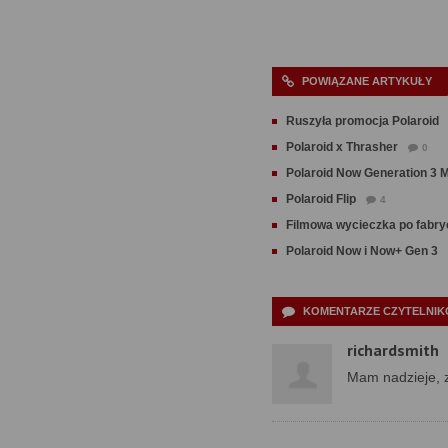
POWIĄZANE ARTYKUŁY
Ruszyła promocja Polaroid
Polaroid x Thrasher
0
Polaroid Now Generation 3 
Polaroid Flip
4
Filmowa wycieczka po fabry
Polaroid Now i Now+ Gen 3
KOMENTARZE CZYTELNIKÓ
richardsmith
Mam nadzieje, z