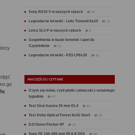
Sony RX10 V w naszych rękach
25
Legendarne lornetki - Leitz Trinovid 6x24
13
Leica SL3-P w naszych rękach
9
Uzupełnienia w bazie lornetek i apel do
Czytelników
11
tórzy
Legendarne lornetki - PZO LP6x30
32
zdjęć
NAJCZĘŚCIEJ CZYTANE
two go
O tym się mówi, czyli plotki i ploteczki z ostatniego
fię
tygodnia
47
Test Sirui Aurora 35 mm f/1.4
21
Test Delta Optical Forest 8x42 Gen3
23
DJI Osmo Pocket 4P
10
Sony FE 100-400 mm f/5.6-8 OSS
lub
48