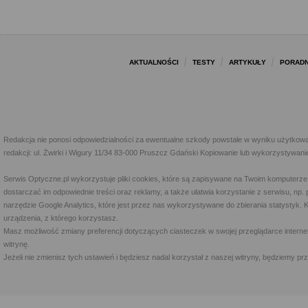
AKTUALNOŚCI
TESTY
ARTYKUŁY
PORADN
Redakcja nie ponosi odpowiedzialności za ewentualne szkody powstałe w wyniku użytkowa
redakcji: ul. Żwirki i Wigury 11/34 83-000 Pruszcz Gdański Kopiowanie lub wykorzystywan
Serwis Optyczne.pl wykorzystuje pliki cookies, które są zapisywane na Twoim komputerze
dostarczać im odpowiednie treści oraz reklamy, a także ułatwia korzystanie z serwisu, 
narzędzie Google Analytics, które jest przez nas wykorzystywane do zbierania statystyk. 
urządzenia, z którego korzystasz.
Masz możliwość zmiany preferencji dotyczących ciasteczek w swojej przeglądarce internet
witrynę.
Jeżeli nie zmienisz tych ustawień i będziesz nadal korzystał z naszej witryny, będziemy 