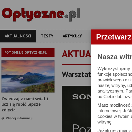
Przetwar
AKTUALNOŚCI
TESTY
ARTYKUŁY
APARATY
OBIEKT
AKTUALNOŚCI
FOTOMISJE OPTYCZNE.PL
Nasza wit
Wykorzystujemy pl
Warsztaty Sony Cinem
funkcje społeczno
prawidłowego dzia
naszej witryny, 
analitycznym. Pa
od Ciebie lub uzy
Zwiedzaj z nami świat i
ucz się robić lepsze
Masz możliwość z
zdjęcia.
internetowej. Jeś
cookies w twoim u
Więcej informacji
witrynę.
Jeżeli nie zmienis