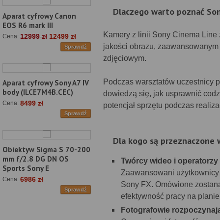
Dlaczego warto poznać Son
Aparat cyfrowy Canon
EOS R6 mark III
Kamery z linii Sony Cinema Line 
12999 zł
12499 zł
Cena:
jakości obrazu, zaawansowanym f
Sprawdź
zdjęciowym.
Podczas warsztatów uczestnicy po
Aparat cyfrowy Sony A7 IV
body (ILCE7M4B.CEC)
dowiedzą się, jak usprawnić codz
8499 zł
Cena:
potencjał sprzętu podczas realiza
Sprawdź
Dla kogo są przeznaczone 
Obiektyw Sigma S 70-200
mm f/2.8 DG DN OS
Twórcy wideo i operatorzy
Sports Sony E
Zaawansowani użytkownicy 
6986 zł
Cena:
Sony FX. Omówione zostaną 
Sprawdź
efektywność pracy na plani
Fotografowie rozpoczynaj