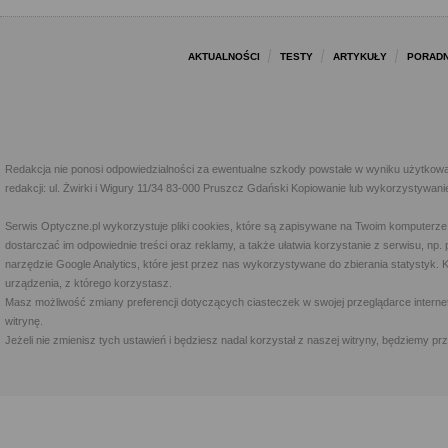
AKTUALNOŚCI
TESTY
ARTYKUŁY
PORADN
Redakcja nie ponosi odpowiedzialności za ewentualne szkody powstałe w wyniku użytkowa
redakcji: ul. Żwirki i Wigury 11/34 83-000 Pruszcz Gdański Kopiowanie lub wykorzystywan
Serwis Optyczne.pl wykorzystuje pliki cookies, które są zapisywane na Twoim komputerze
dostarczać im odpowiednie treści oraz reklamy, a także ułatwia korzystanie z serwisu, 
narzędzie Google Analytics, które jest przez nas wykorzystywane do zbierania statystyk. 
urządzenia, z którego korzystasz.
Masz możliwość zmiany preferencji dotyczących ciasteczek w swojej przeglądarce internet
witrynę.
Jeżeli nie zmienisz tych ustawień i będziesz nadal korzystał z naszej witryny, będziemy 