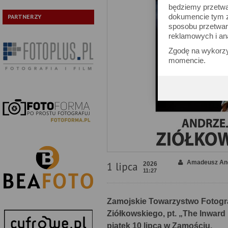
będziemy przetwa
dokumencie tym zn
PARTNERZY
sposobu przetwar
reklamowych i an
Zgodę na wykorzy
momencie.
Amadeusz And
1 lipca
2026
11:27
Zamojskie Towarzystwo Fotogra
Ziółkowskiego, pt. „The Inwar
piątek 10 lipca w Zamościu.