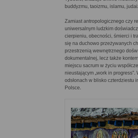
buddyzmu, taoizmu, islamu, judai
Zamiast antropologicznego czy rep
uniwersalnym ludzkim doświadcze
cierpieniu, obecności, śmierci i t
się na duchowo przeżywanych chw
przestrzenią wewnętrznego doświa
dokumentalnej, lecz także konte
miejscu sacrum w życiu współcz
nieustającym „work in progress”. 
odsłonach w blisko czterdziestu i
Polsce.