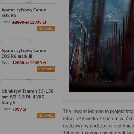
Aparat cyfrowy Canon
EOS R5
12989 zł
11999 zł
Cena:
Sprawdź
Aparat cyfrowy Canon
EOS R6 mark III
12999 zł
12499 zł
Cena:
Sprawdź
Obiektyw Tamron 35-150
mm f/2-2.8 DI III VXD
Sony E
7099 zł
Cena:
The Inward Momen to projekt fot
Sprawdź
relacji człowieka z sacrum w różn
realizowany podczas wieloletnich
Tybecie, ukazuje chwile modlitwy