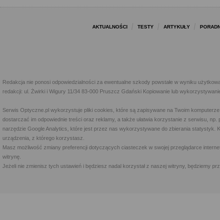
AKTUALNOŚCI
TESTY
ARTYKUŁY
PORADN
Redakcja nie ponosi odpowiedzialności za ewentualne szkody powstałe w wyniku użytkowa
redakcji: ul. Żwirki i Wigury 11/34 83-000 Pruszcz Gdański Kopiowanie lub wykorzystywan
Serwis Optyczne.pl wykorzystuje pliki cookies, które są zapisywane na Twoim komputerze
dostarczać im odpowiednie treści oraz reklamy, a także ułatwia korzystanie z serwisu, 
narzędzie Google Analytics, które jest przez nas wykorzystywane do zbierania statystyk. 
urządzenia, z którego korzystasz.
Masz możliwość zmiany preferencji dotyczących ciasteczek w swojej przeglądarce internet
witrynę.
Jeżeli nie zmienisz tych ustawień i będziesz nadal korzystał z naszej witryny, będziemy 