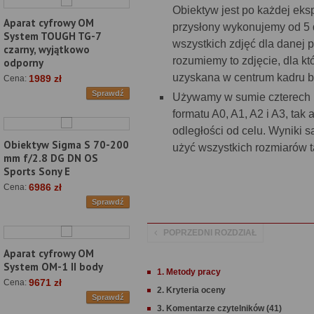
Obiektyw jest po każdej ek
Aparat cyfrowy OM
przysłony wykonujemy od 5 d
System TOUGH TG-7
wszystkich zdjęć dla danej 
czarny, wyjątkowo
rozumiemy to zdjęcie, dla k
odporny
uzyskana w centrum kadru b
1989 zł
Cena:
Sprawdź
Używamy w sumie czterech r
formatu A0, A1, A2 i A3, ta
odległości od celu. Wyniki s
Obiektyw Sigma S 70-200
użyć wszystkich rozmiarów ta
mm f/2.8 DG DN OS
Sports Sony E
6986 zł
Cena:
Sprawdź
POPRZEDNI ROZDZIAŁ
Aparat cyfrowy OM
System OM-1 II body
1. Metody pracy
9671 zł
Cena:
2. Kryteria oceny
Sprawdź
3. Komentarze czytelników (41)