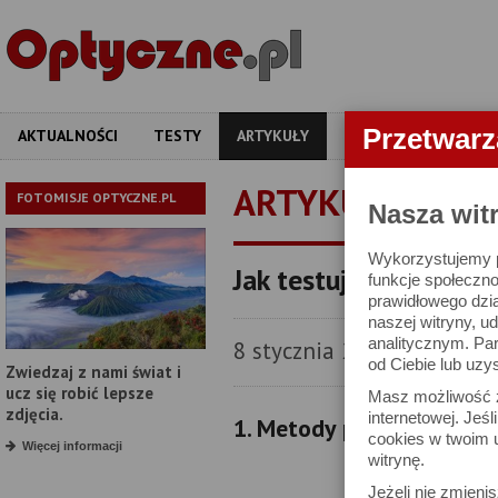
Przetwar
AKTUALNOŚCI
TESTY
ARTYKUŁY
APARATY
OBIEKT
ARTYKUŁY
FOTOMISJE OPTYCZNE.PL
Nasza wit
Wykorzystujemy pl
Jak testujemy obiekt
funkcje społeczno
prawidłowego dzia
naszej witryny, 
analitycznym. Pa
8 stycznia 2006
od Ciebie lub uzy
Zwiedzaj z nami świat i
ucz się robić lepsze
Masz możliwość z
zdjęcia.
internetowej. Jeś
1. Metody pracy
cookies w twoim u
Więcej informacji
witrynę.
Jeżeli nie zmienis