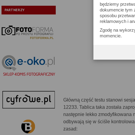
będziemy przetwa
dokumencie tym zn
PARTNERZY
sposobu przetwar
reklamowych i an
Zgodę na wykorzy
momencie.
Główną część testu stanowi sesja
12233. Tablica taka została zapr
następnie lekko zmodyfikowana na
odbywają się w ściśle kontrolow
zasad: