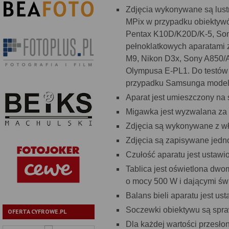
Zdjęcia wykonywane są lustr
MPix w przypadku obiektyw
Pentax K10D/K20D/K-5, Son
pełnoklatkowych aparatami z
M9, Nikon D3x, Sony A850/
Olympusa E-PL1. Do testów 
przypadku Samsunga model
Aparat jest umieszczony na 
Migawka jest wyzwalana za 
Zdjęcia są wykonywane z wł
Zdjęcia są zapisywane jedn
Czułość aparatu jest ustawi
Tablica jest oświetlona dw
o mocy 500 W i dającymi św
Balans bieli aparatu jest us
Soczewki obiektywu są spraw
OFERTA CYFROWE.PL
Dla każdej wartości przesło