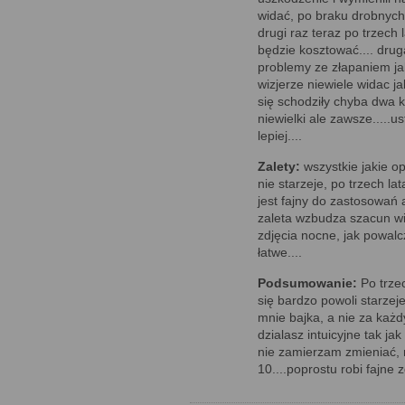
widać, po braku drobnych
drugi raz teraz po trzech
będzie kosztować.... drug
problemy ze złapaniem jak 
wizjerze niewiele widac jak
się schodziły chyba dwa kó
niewielki ale zawsze.....
lepiej....
Zalety:
wszystkie jakie o
nie starzeje, po trzech la
jest fajny do zastosowań a
zaleta wzbudza szacun w
zdjęcia nocne, jak powalc
łatwe....
Podsumowanie:
Po trzec
się bardzo powoli starzej
mnie bajka, a nie za każd
dzialasz intuicyjne tak j
nie zamierzam zmieniać,
10....poprostu robi fajne z