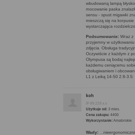
wbudowaną lampą błyskow
mocowanie paska znalazł
sensu - spust migawki zna
mieszczą się na korpusie 
wystarczająca rozdzielczo
Podsumowanie:
Wraz z 
przyjemny w użytkowaniu 
zdjęcia. Obsługa tradycyj
Oczywiście z każdym z po
Olympusa są bodaj najlep
każdemu ceniącemu sobie
obsługiwaniem i obcowani
L1 z Leiką 14-50 2.8-3.5:
koh
IP 89.229.x.x
Użytkuje od:
3 mies.
Cena zakupu:
4400
Wykorzystanie:
Amatorskie
Wady:
...nieergonomiczn