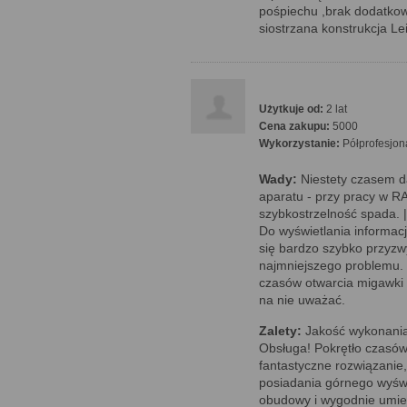
pośpiechu ,brak dodatkowe
siostrzana konstrukcja Le
Użytkuje od:
2 lat
Cena zakupu:
5000
Wykorzystanie:
Półprofesjon
Wady:
Niestety czasem da
aparatu - przy pracy w R
szybkostrzelność spada. |
Do wyświetlania informacj
się bardzo szybko przyzwy
najmniejszego problemu. |
czasów otwarcia migawki (
na nie uważać.
Zalety:
Jakość wykonania!
Obsługa! Pokrętło czasów 
fantastyczne rozwiązanie,
posiadania górnego wyśw
obudowy i wygodnie umies