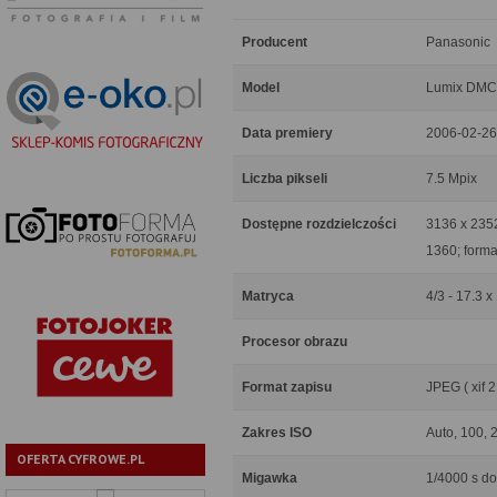
Producent
Panasonic
Model
Lumix DMC
Data premiery
2006-02-26
Liczba pikseli
7.5 Mpix
Dostępne rozdzielczości
3136 x 2352
1360; forma
Matryca
4/3 - 17.3 
Procesor obrazu
Format zapisu
JPEG ( xif
Zakres ISO
Auto, 100, 
OFERTA CYFROWE.PL
Migawka
1/4000 s do