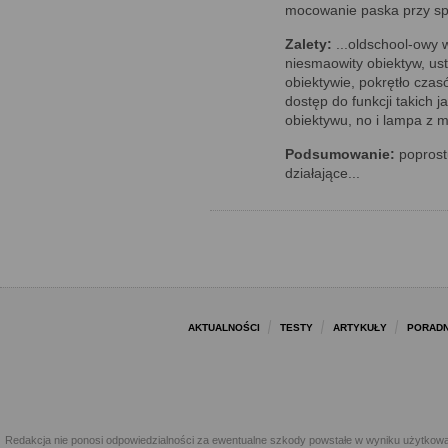
mocowanie paska przy spu
Zalety:
...oldschool-owy 
niesmaowity obiektyw, us
obiektywie, pokrętło czas
dostęp do funkcji takich 
obiektywu, no i lampa z mo
Podsumowanie:
poprostu
działające...
AKTUALNOŚCI
TESTY
ARTYKUŁY
PORADN
Redakcja nie ponosi odpowiedzialności za ewentualne szkody powstałe w wyniku użytkowa