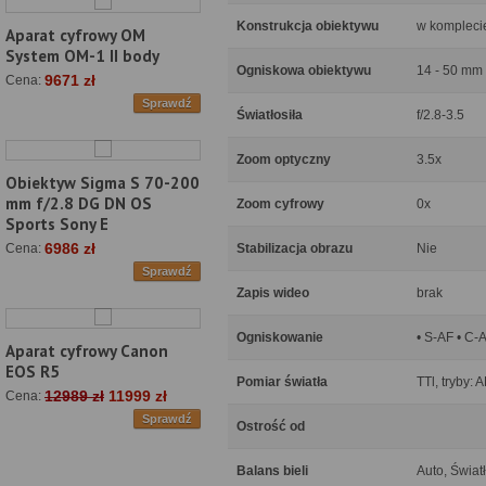
Konstrukcja obiektywu
w kompleci
Aparat cyfrowy OM
System OM-1 II body
Ogniskowa obiektywu
14 - 50 mm
9671 zł
Cena:
Sprawdź
Światłosiła
f/2.8-3.5
Zoom optyczny
3.5x
Obiektyw Sigma S 70-200
mm f/2.8 DG DN OS
Zoom cyfrowy
0x
Sports Sony E
6986 zł
Stabilizacja obrazu
Nie
Cena:
Sprawdź
Zapis wideo
brak
Ogniskowanie
• S-AF • C-
Aparat cyfrowy Canon
EOS R5
Pomiar światła
TTl, tryby:
12989 zł
11999 zł
Cena:
Sprawdź
Ostrość od
Balans bieli
Auto, Świat