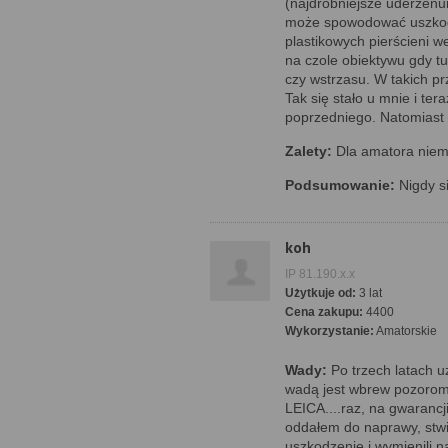
(najdrobniejsze uderzenu
może spowodować uszkod
plastikowych pierścieni w
na czole obiektywu gdy tu
czy wstrzasu. W takich p
Tak się stało u mnie i te
poprzedniego. Natomiast 
Zalety:
Dla amatora niem
Podsumowanie:
Nigdy si
koh
IP 81.190.x.x
Użytkuje od:
3 lat
Cena zakupu:
4400
Wykorzystanie:
Amatorskie
Wady:
Po trzech latach u
wadą jest wbrew pozorom
LEICA....raz, na gwarancji
oddałem do naprawy, stwi
uszkodzenie i wymienili n