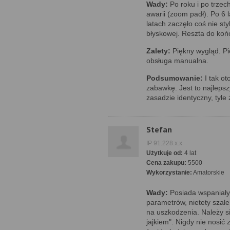
Wady:
Po roku i po trzech
awarii (zoom padł). Po 6 l
latach zaczęło coś nie st
błyskowej. Reszta do końc
Zalety:
Piękny wygląd. Pi
obsługa manualna.
Podsumowanie:
I tak ot
zabawkę. Jest to najlepsz
zasadzie identyczny, tyle 
Stefan
IP 91.228.x.x
Użytkuje od:
4 lat
Cena zakupu:
5500
Wykorzystanie:
Amatorskie
Wady:
Posiada wspaniały
parametrów, nietety szale
na uszkodzenia. Należy si
jajkiem". Nigdy nie nosi