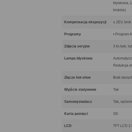
błyskowa, U
kroków)
Kompensacja ekspozycji
± 2EV, krok
Programy
• Program A
Zdjęcia seryjne
3 kl./sek. lu
Lampa błyskowa
Automatycz
Redukcja e
Złącze hot-shoe
Brak danyc
Wyjście statywowe
Tak
Samowyzwalacz
Tak, opóxni
Karta pamięci
SD
LCD
TFT LCD 2.5