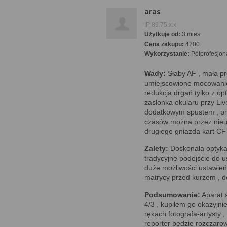
aras
IP 89.75.x.x
Użytkuje od:
3 mies.
Cena zakupu:
4200
Wykorzystanie:
Półprofesjon
Wady:
Słaby AF , mała prę
umiejscowione mocowanie 
redukcja drgań tylko z op
zasłonka okularu przy Liv
dodatkowym spustem , prz
czasów można przez nieu
drugiego gniazda kart CF 
Zalety:
Doskonała optyka 
tradycyjne podejście do u
duże możliwości ustawień
matrycy przed kurzem , d
Podsumowanie:
Aparat 
4/3 , kupiłem go okazyjni
rękach fotografa-artysty ,
reporter będzie rozczarow