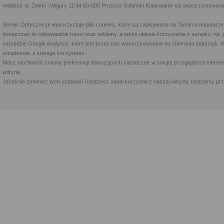
redakcji: ul. Żwirki i Wigury 11/34 83-000 Pruszcz Gdański Kopiowanie lub wykorzystywan
Serwis Optyczne.pl wykorzystuje pliki cookies, które są zapisywane na Twoim komputerze
dostarczać im odpowiednie treści oraz reklamy, a także ułatwia korzystanie z serwisu, 
narzędzie Google Analytics, które jest przez nas wykorzystywane do zbierania statystyk. 
urządzenia, z którego korzystasz.
Masz możliwość zmiany preferencji dotyczących ciasteczek w swojej przeglądarce internet
witrynę.
Jeżeli nie zmienisz tych ustawień i będziesz nadal korzystał z naszej witryny, będziemy 