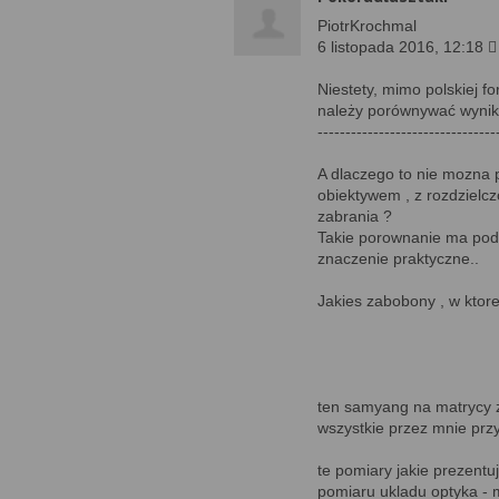
PiotrKrochmal
6 listopada 2016, 12:18 
Niestety, mimo polskiej f
należy porównywać wyniki 
--------------------------------
A dlaczego to nie mozna 
obiektywem , z rozdzielc
zabrania ?
Takie porownanie ma pod
znaczenie praktyczne..
Jakies zabobony , w ktore
ten samyang na matrycy z
wszystkie przez mnie przy
te pomiary jakie prezentuj
pomiaru ukladu optyka - m