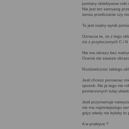
pomiary obiektywow robi s
Nie jest ten samyang prz
sensu przeliczanie czy re
To jest realny wynik pomi
Oznacza te, ze z tego ukl
niz z przytoczonych C i N
Nie ma obrazu bez matry
Ocenia sie zawsze obrazo
Rozdzielczosc takiego ukl
Jesli chcesz porownac mi
sposob. Ale ja tego nie r
pomierzonych tutaj uklad
Jesli przyrownuje naiwyzs
nie ma najmniejszego sens
gdyz wtedy nie byloby to 
A w praktyce ?