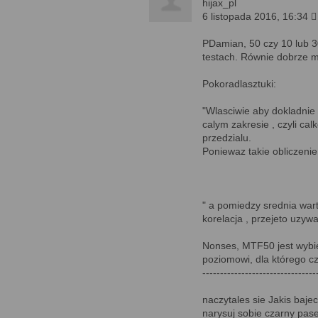
hijax_pl
6 listopada 2016, 16:34 
PDamian, 50 czy 10 lub 30
testach. Równie dobrze mo
Pokoradlasztuki:
"Wlasciwie aby dokladnie
calym zakresie , czyli cal
przedzialu.
Poniewaz takie obliczenie
" a pomiedzy srednia war
korelacja , przejeto uzy
Nonses, MTF50 jest wybier
poziomowi, dla którego cz
--------------------------------
naczytales sie Jakis bajec
narysuj sobie czarny pase