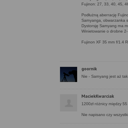
Fujinon: 27, 33, 40, 45, 
Podłużną aberrację Fujin
Samyanga, obwarzanka sfer
Dystorsję Samyang ma mni
Winietowanie o drobne 2-
Fujinon XF 35 mm f/1.4 R j
goornik
Nie - Samyang jest aż tak
MaciekKwarciak
1200zł różnicy między 55
Nie napisano czy wszystki