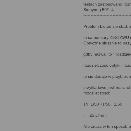
testach zastosowano rózne
Samyang 50/1.4
--------------------------------
Problem bierze sie stad,
to sa pomiary ZESTAWU o
Optyczne slusznie to naz
gdby nazwali to " rozdzie
rozdzielczosc optyki i ro
to sie dodaje w przyblizen
przykladowo jesli masz o
rozdzileczosci:
1/r=1/50 +1/50.=2/50
r = 25 pl/mm
NIe znasz w ten sposob pr