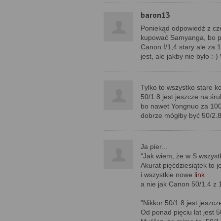
baron13
Poniekąd odpowiedź z cz
kupować Samyanga, bo po
Canon f/1,4 stary ale za 
jest, ale jakby nie było 
Tylko to wszystko stare ko
50/1.8 jest jeszcze na śr
bo nawet Yongnuo za 100 
dobrze mógłby być 50/2.8 
Ja pier...
"Jak wiem, że w S wszystko
Akurat pięćdziesiątek to j
i wszystkie nowe
link
a nie jak Canon 50/1.4 z 
"Nikkor 50/1.8 jest jeszcz
Od ponad pięciu lat jest 