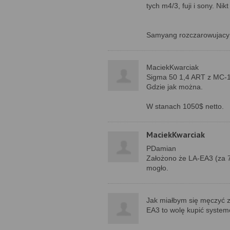
tych m4/3, fuji i sony. Ni
Samyang rozczarowujacy 
MaciekKwarciak
Sigma 50 1,4 ART z MC-1
Gdzie jak można.
W stanach 1050$ netto.
MaciekKwarciak
PDamian
Założono że LA-EA3 (za 7
mogło.
Jak miałbym się męczyć z
EA3 to wolę kupić system