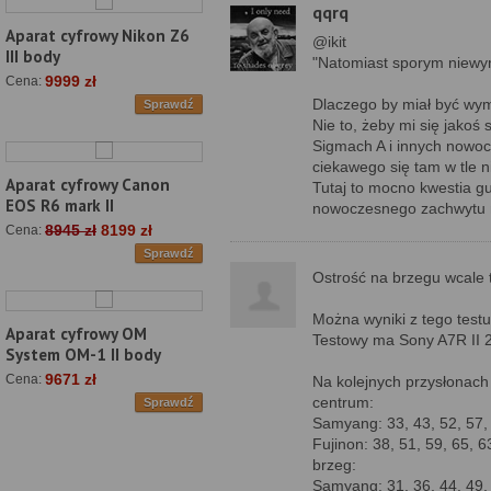
qqrq
Aparat cyfrowy Nikon Z6
@ikit
III body
"Natomiast sporym niewy
9999 zł
Cena:
Dlaczego by miał być wy
Sprawdź
Nie to, żeby mi się jako
Sigmach A i innych nowoc
ciekawego się tam w tle ni
Aparat cyfrowy Canon
Tutaj to mocno kwestia gu
EOS R6 mark II
nowoczesnego zachwytu n
8945 zł
8199 zł
Cena:
Sprawdź
Ostrość na brzegu wcale t
Można wyniki z tego test
Aparat cyfrowy OM
Testowy ma Sony A7R II 22
System OM-1 II body
9671 zł
Cena:
Na kolejnych przysłonach
centrum:
Sprawdź
Samyang: 33, 43, 52, 57
Fujinon: 38, 51, 59, 65, 
brzeg:
Samyang: 31, 36, 44, 49,