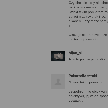
Czy chcecie , czy nie chc
cenicie wlasna madrosc 
Dzieki takim pomiarom m
samej matrycy , jak i roz
nikonem , czy moze samya
)
Okazuje sie Panowie , ze 
ale teraz juz wiecie.
hijax_pl
A co to jest za jednostka
Pokoradlasztuki
"Dzieki takim pomiarom 
uzupelnie - nie obiektywy
obiektywu, jej w ten spo
zestawy .