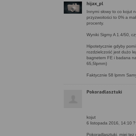
hijax_pl
Innymi słowy to co kojut
przyzwoitości to 0% a m
procenty.
Wyniki Sigmy A 1.4/50, c
Hipotetycznie gdyby pomin
rozdzielczość jest dużo l
bagnetem FE i badana na
65,5lpmm)
Faktycznie 58 lpmm Samy
Pokoradlasztuki
kojut
6 listopada 2016, 14:10 ?
Pokoradlasztuki, miej tez