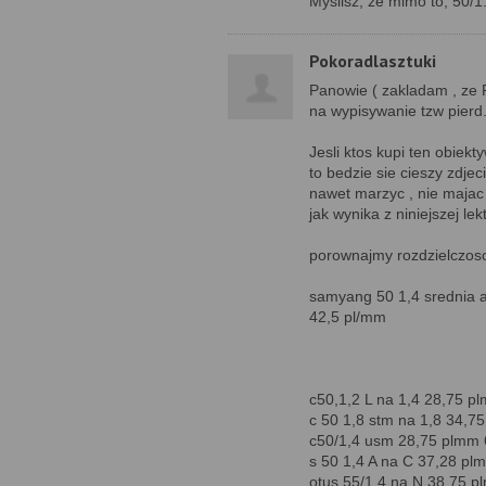
Myślisz, że mimo to, 50/
Pokoradlasztuki
Panowie ( zakladam , ze P
na wypisywanie tzw pierd.
Jesli ktos kupi ten obiek
to bedzie sie cieszy zdjec
nawet marzyc , nie majac p
jak wynika z niniejszej lek
porownajmy rozdzielczosci
samyang 50 1,4 srednia a
42,5 pl/mm
c50,1,2 L na 1,4 28,75 p
c 50 1,8 stm na 1,8 34,7
c50/1,4 usm 28,75 plmm
s 50 1,4 A na C 37,28 p
otus 55/1,4 na N 38,75 