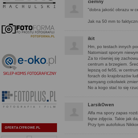
ciemny
"dobra jakość obrazu w c
Jak na 50 mm to faktyczni
ikit
Hm, po testach innych po
Natomiast sporym niewym
Za to równiej się zachowuj
centrum a brzegiem. Śred
lepszą od fe55, w centrum
forach do krajobrazów lud
samyang cokolwiek zmieni,
No a kogo stać to się rzu
LarsikOwen
Alfa ma spory zapas rozdz
fajne zdjęcia. Takie jak d
Przy tym autofokus Nikkor
OFERTA CYFROWE.PL