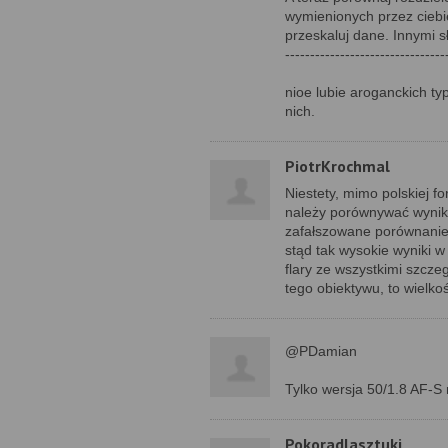
wymienionych przez cieb
przeskaluj dane. Innymi 
--------------------------------
nioe lubie aroganckich ty
nich.
PiotrKrochmal
Niestety, mimo polskiej f
należy porównywać wyniki 
zafałszowane porównanie
stąd tak wysokie wyniki 
flary ze wszystkimi szcze
tego obiektywu, to wielko
@PDamian
Tylko wersja 50/1.8 AF-S 
Pokoradlasztuki