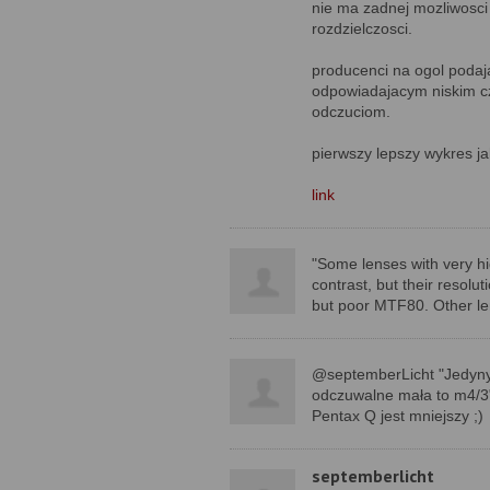
nie ma zadnej mozliwosci 
rozdzielczosci.
producenci na ogol podaj
odpowiadajacym niskim cz
odczuciom.
pierwszy lepszy wykres ja
link
"Some lenses with very hi
contrast, but their resol
but poor MTF80. Other l
@septemberLicht "Jedynym
odczuwalne mała to m4/3
Pentax Q jest mniejszy ;)
septemberlicht