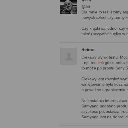
@ikit
Dla mnie to też istotny a
nowych szkieł czytam tylk
Czy krążki są jedno- czy 
mieć (oczywiście tylko w m
Heimo
Ciekawy wynik testu. Moc
- np. ten
link
gdzie entuzja
to może po prostu Sony 50/
Ciekawy jest również wyn
winietowanie było koszma
o poważne ograniczenia s
No i ostatnia interesujac
Samyang podobno produkow
szybkość pozostawia troc
Samyang jest na dobrej d