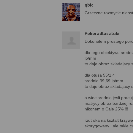
qbic
Grzeczne rozmycie nieostr
Pokoradlasztuki
Dokonalem prostego poro
dla tego obiektywu sredni
lp/mm
to daje obraz skladajacy
dla otusa 55/1,4
srednia 39,69 lp/mm
to daje obraz skladajacy 
a wiec srednio jesli prac
matrycy obraz bardziej r
nikonem o Cale 25% !!!
rzut oka na ksztalt krzywe
skorygowany , ale takie c