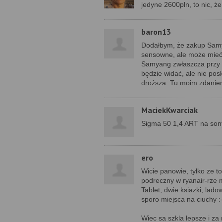
jedyne 2600pln, to nic, że
baron13
Dodałbym, że zakup Sam
sensowne, ale może mieć
Samyang zwłaszcza przy f/
będzie widać, ale nie pos
droższa. Tu moim zdaniem
MaciekKwarciak
Sigma 50 1,4 ART na sony
ero
Wicie panowie, tylko ze t
podreczny w ryanair-rze 
Tablet, dwie ksiazki, ladow
sporo miejsca na ciuchy :
Wiec sa szkla lepsze i za