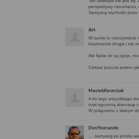
Ten obiektyw nie jest zły,
perspektywy canoniarza, g
Samyang wychodzi poza s
ikit
W sumie to rzeczywiście m
koszmarnie drogie i nie 
Ale fajnie że są opcje, mo
Ciekaw jeszcze jestem jak
MaciekKwarciak
A do tego wszystkiego doc
miał ogromną aberrację 
W połączeniu z słabym dz
DonYoorando
.....samyang po prostu w