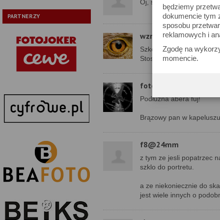
Oj, szału nie ma :-/ Cieka
będziemy przetwa
dokumencie tym zn
PARTNERZY
sposobu przetwar
reklamowych i an
wzrokowiec
Zgodę na wykorzy
Szkoda, że tak słabo.
momencie.
Stosunek jakości do ceny
fotopstryk
Podłużna abera fuj!
Brązowy pan w kapeluszu
f8@24mm
z tym ze jesli popatrzec na
szklo do portretu.
a ze niekoniecznie do ska
jest wiele innych o podobn