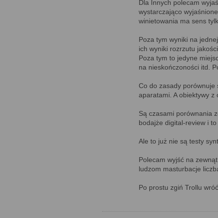
Dla Innych polecam wyjaśn
wystarczająco wyjaśnione
winietowania ma sens tylk
Poza tym wyniki na jedne
ich wyniki rozrzutu jakośc
Poza tym to jedyne miejsc
na nieskończoności itd. P
Co do zasady porównuje s
aparatami. A obiektywy z o
Są czasami porównania z
bodajże digital-review i t
Ale to już nie są testy sy
Polecam wyjść na zewnątr
ludzom masturbacje liczba
Po prostu zgiń Trollu wró