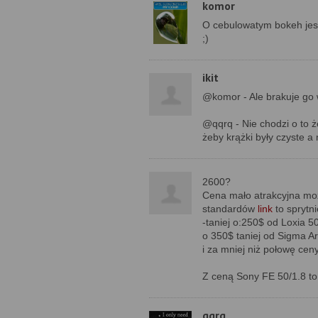
komor
O cebulowatym bokeh jest
;)
ikit
@komor - Ale brakuje go 
@qqrq - Nie chodzi o to ż
żeby krążki były czyste a
2600?
Cena mało atrakcyjna moż
standardów
link
to sprytni
-taniej o:250$ od Loxia 
o 350$ taniej od Sigma Ar
i za mniej niż połowę ce
Z ceną Sony FE 50/1.8 t
qqrq