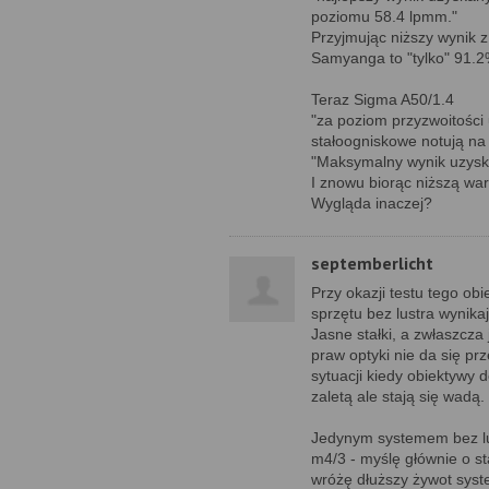
poziomu 58.4 lpmm."
Przyjmując niższy wynik z
Samyanga to "tylko" 91.2
Teraz Sigma A50/1.4
"za poziom przyzwoitości
stałoogniskowe notują na 
"Maksymalny wynik uzyska
I znowu biorąc niższą war
Wygląda inaczej?
septemberlicht
Przy okazji testu tego o
sprzętu bez lustra wynik
Jasne stałki, a zwłaszcz
praw optyki nie da się pr
sytuacji kiedy obiektywy
zaletą ale stają się wadą.
Jedynym systemem bez lus
m4/3 - myślę głównie o s
wróżę dłuższy żywot syst