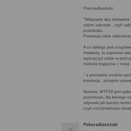
Pokoradlasztuki:
"Wlasciwie aby dokladnie
calym zakresie , czyli cal
przedzialu.
Poniewaz takie obliczenie
A co takiego jest uciążl
Imatesta, to zapewne wie
wyznaczyć sobie w post 
metoda trapezów. I masz 
" a pomiedzy srednia war
korelacja , przejeto uzy
Nonses, MTF50 jest wybier
poziomowi, dla którego c
odpowie jak bardzo kontra
czyli rozróżnialności detali
Pokoradlasztuki