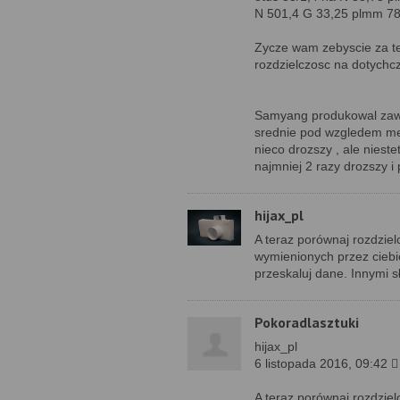
N 501,4 G 33,25 plmm 7
Zycze wam zebyscie za te 
rozdzielczosc na dotychcz
Samyang produkowal zaws
srednie pod wzgledem mec
nieco drozszy , ale nieste
najmniej 2 razy drozszy i
hijax_pl
A teraz porównaj rozdziel
wymienionych przez cieb
przeskaluj dane. Innymi 
Pokoradlasztuki
hijax_pl
6 listopada 2016, 09:42 
A teraz porównaj rozdziel