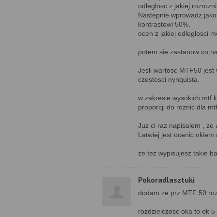
odleglosc z jakiej rozrozn
Nastepnie wprowadz jako 
kontrastowi 50%.
ocen z jakiej odleglosci 
potem sie zastanow co na
Jesli wartosc MTF50 jest 
czestosci nynquista.
w zakresie wysokich mtf lu
proporcji do roznic dla mt
Juz ci raz napisalem , ze
Latwiej jest ocenic okiem
ze tez wypisujesz takie b
Pokoradlasztuki
dodam ze prz MTF 50 rozd
rozdzielczosc oka to ok 5