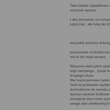
Taka bedzie wypadkowa ro
znacznie wyzsza.
( aby porownac na roznyc
optycznej , ale tutaj sie i
wszystkie pomiary dokon
porownanie rozdzielczosc
ma to nie moja sprawa.
Wyraznie wyliczylem opie
tego samyanga , rysuje b
drogiego otusa.
Nie macie panowie zaden 
Jesli na podstawie wyniko
dochodziscie do wnioslu 
wyzsze wartosci liczbowe r
stosujecie dwa rozne syst
uwage jako obiektywnych.