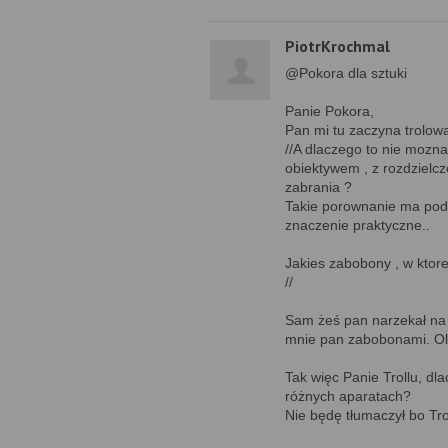
PiotrKrochmal
@Pokora dla sztuki
Panie Pokora,
Pan mi tu zaczyna trolow
//A dlaczego to nie mozna
obiektywem , z rozdzielc
zabrania ?
Takie porownanie ma pod
znaczenie praktyczne..
Jakies zabobony , w ktore
//
Sam żeś pan narzekał na 
mnie pan zabobonami. Ol
Tak więc Panie Trollu, dl
różnych aparatach?
Nie będę tłumaczył bo Tro