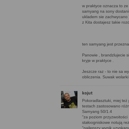
w praktyce oznacza to ze 
samyang na sony dostanie
ukladem sie zachwycano )
z Kita dostajesz takie roz
ten samyang jest przezn
Panowie , brandzlujecie s
kryje w praktyce .
Jeszcze raz - to nie sa w
obliczenia. Suwak wolarki
kojut
Pokoradlasztuki, miej też
testach zastosowano różne
Samyang 50/1.4
"za poziom przyzwoitości
stałoogniskowe notują re
"najlepszy wynik uzyskany