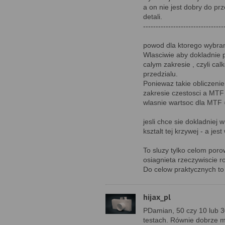
a on nie jest dobry do p
detali.
--------------------------------
powod dla ktorego wybran
Wlasciwie aby dokladnie 
calym zakresie , czyli cal
przedzialu.
Poniewaz takie obliczenie
zakresie czestosci a MTF 
wlasnie wartsoc dla MTF
jesli chce sie dokladniej
ksztalt tej krzywej - a jes
To sluzy tylko celom poro
osiagnieta rzeczywiscie r
Do celow praktycznych to
hijax_pl
PDamian, 50 czy 10 lub 30
testach. Równie dobrze mo