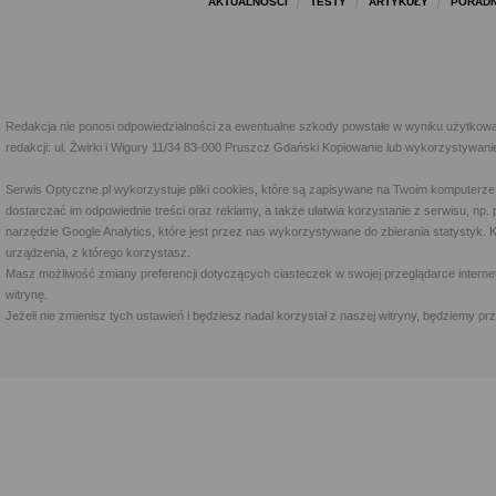
AKTUALNOŚCI
TESTY
ARTYKUŁY
PORADN
Redakcja nie ponosi odpowiedzialności za ewentualne szkody powstałe w wyniku użytkowa
redakcji: ul. Żwirki i Wigury 11/34 83-000 Pruszcz Gdański Kopiowanie lub wykorzystywan
Serwis Optyczne.pl wykorzystuje pliki cookies, które są zapisywane na Twoim komputerze
dostarczać im odpowiednie treści oraz reklamy, a także ułatwia korzystanie z serwisu, 
narzędzie Google Analytics, które jest przez nas wykorzystywane do zbierania statystyk. 
urządzenia, z którego korzystasz.
Masz możliwość zmiany preferencji dotyczących ciasteczek w swojej przeglądarce internet
witrynę.
Jeżeli nie zmienisz tych ustawień i będziesz nadal korzystał z naszej witryny, będziemy 