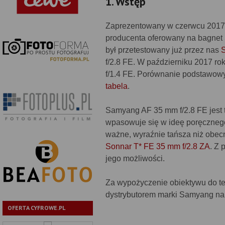
1. Wstęp
Zaprezentowany w czerwcu 2017 r
producenta oferowany na bagnet
był przetestowany już przez nas
f/2.8 FE. W październiku 2017 ro
f/1.4 FE. Porównanie podstawo
tabela
.
Samyang AF 35 mm f/2.8 FE jest t
wpasowuje się w ideę poręcznego
ważne, wyraźnie tańsza niż obecn
Sonnar T* FE 35 mm f/2.8 ZA
. Z 
jego możliwości.
Za wypożyczenie obiektywu do te
dystrybutorem marki Samyang na
OFERTA CYFROWE.PL