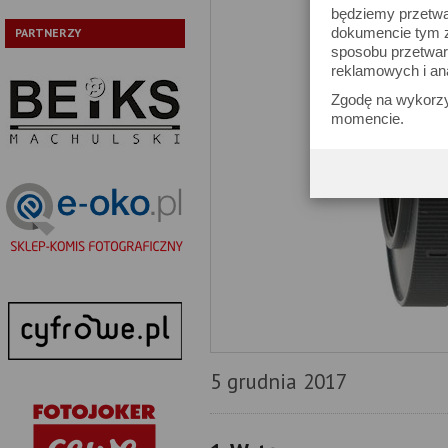
będziemy przetwa
dokumencie tym zn
PARTNERZY
sposobu przetwar
reklamowych i an
Zgodę na wykorzy
momencie.
5 grudnia 2017