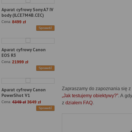
Aparat cyfrowy Sony A7 IV
body (ILCE7M4B.CEC)
8499 zł
Cena:
Sprawdź
Aparat cyfrowy Canon
EOS R3
21999 zł
Cena:
Sprawdź
Zapraszamy do zapoznania się z n
Aparat cyfrowy Canon
PowerShot V1
„Jak testujemy obiektywy?”
. A gd
4349 zł
3649 zł
Cena:
z
działem FAQ
.
Sprawdź