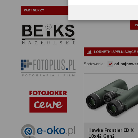
Typ pryzmatów:
PARTNERZY
P
LORNETKI SPEŁNIAJĄCE 
Sortowanie:
od najnows
Hawke Frontier ED X
10x42 Gen2