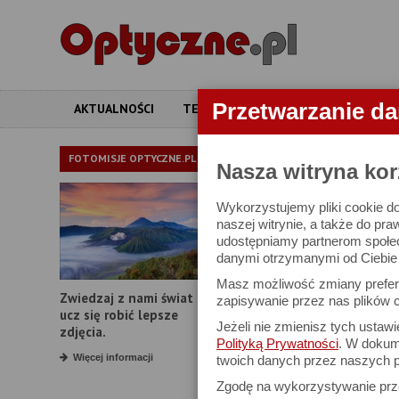
Przetwarzanie d
AKTUALNOŚCI
TESTY
ARTYKUŁY
APARATY
LORNETKI
FOTOMISJE OPTYCZNE.PL
Nasza witryna kor
Wykorzystujemy pliki cookie do
W bazie znajduj
naszej witrynie, a także do pra
udostępniamy partnerom społe
danymi otrzymanymi od Ciebie l
Proszę podać
Masz możliwość zmiany prefere
Zwiedzaj z nami świat i
Producent:
zapisywanie przez nas plików c
ucz się robić lepsze
Jeżeli nie zmienisz tych ustaw
Model:
zdjęcia.
Polityką Prywatności
. W dokume
Powiększenie:
Więcej informacji
twoich danych przez naszych p
Zgodę na wykorzystywanie pr
Średnica obiektywu: