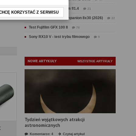
Test Sirui Aurora 35 mm f/1.4
21
CHCĘ KORZYSTAĆ Z SERWISU
Test Swarovski CL Companion 8x30 (2026)
22
Test Fujifilm GFX 100 II
76
Sony RX10 V - test trybu filmowego
9
NOWE ARTYKUŁY
WSZYSTKIE ARTYKUŁY
Tydzień wyjątkowych atrakcji
astronomicznych
X
Komentarze: 4
Czytaj artykuł