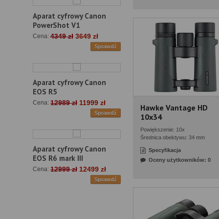
Aparat cyfrowy Canon
PowerShot V1
4349 zł
3649 zł
Cena:
Sprawdź
Aparat cyfrowy Canon
EOS R5
12989 zł
11999 zł
Cena:
Hawke Vantage HD
Sprawdź
10x34
Powiększenie: 10x
Średnica obektywu: 34 mm
Aparat cyfrowy Canon
Specyfikacja
EOS R6 mark III
Oceny użytkowników: 0
12999 zł
12499 zł
Cena:
Sprawdź