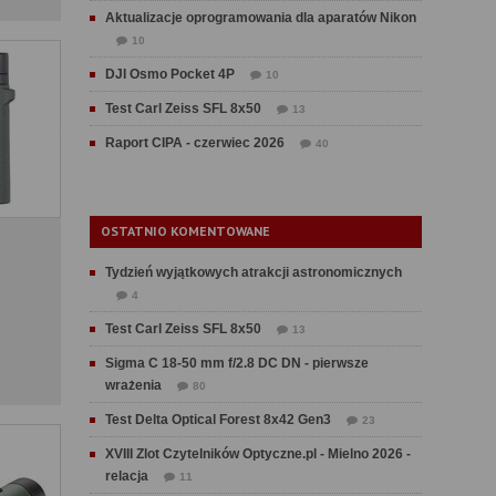
Aktualizacje oprogramowania dla aparatów Nikon
10
DJI Osmo Pocket 4P
10
Test Carl Zeiss SFL 8x50
13
Raport CIPA - czerwiec 2026
40
OSTATNIO KOMENTOWANE
Tydzień wyjątkowych atrakcji astronomicznych
4
Test Carl Zeiss SFL 8x50
13
Sigma C 18-50 mm f/2.8 DC DN - pierwsze
wrażenia
80
Test Delta Optical Forest 8x42 Gen3
23
XVIII Zlot Czytelników Optyczne.pl - Mielno 2026 -
relacja
11