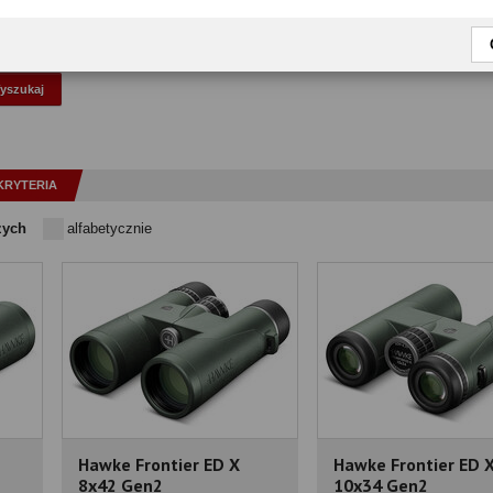
okaż tylko przetestowane modele
KRYTERIA
zych
alfabetycznie
Hawke Frontier ED X
Hawke Frontier ED 
8x42 Gen2
10x34 Gen2