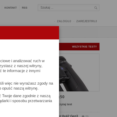
KONTAKT
RSS
ZALOGUJ
ZAREJESTRUJ
Q
FORUM
FOTOMISJE
NOWE TESTY
WSZYSTKIE TESTY
ściowe i analizować ruch w
rzystasz z naszej witryny,
te informacje z innymi
śli więc nie wyrażasz zgody na
b opuść naszą witrynę.
ek
ać Twoje dane zgodnie z naszą
Test Carl Zeiss SFL 8x50
ądarki i sposobu przetwarzania
Komentarze: 13
Czytaj test
Test Delta Optical Forest 8x42 Gen3
23