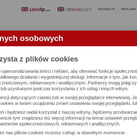
REDAKCJA
REKLAMA
anych osobowych
OBIEKTYWY
LORNETKI
SŁOWNICZEK
RANKINGI
FA
zysta z plików cookies
 spersonalizowania treści i reklam, aby oferować funkcje społeczno
e się 3024 lornetek i 1581 ocen.
widłowego działania i wygodniejszej obsługi. Informacje o tym, jak ko
cznościowym, reklamowym i analitycznym. Partnerzy mogą połączyć 
ub uzyskanymi podczas korzystania z ich usług i innych witryn.
 interesujące Cię parametry
ncji dotyczących ciasteczek w swojej przeglądarce internetowej. Je
Możesz też zrobić
ookies w twoim urządzeniu zmień ustawienia swojej przeglądarki, lu
własne porównanie lornet
ień i będziesz nadal korzystał z naszej witryny, będziemy przetwarz
ncie tym znajdziesz też więcej informacji na temat ustawień przegl
artnerów społecznościowych, reklamowych i analitycznych.
Porównaj lornetki
zez nas plików cookies możesz cofnąć w dowolnym momencie.