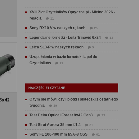
XVIII Zlot Czytelników Optyczne.pl - Mielno 2026 -
relacja
11
Sony RX10 V w naszych rękach
25
Legendarne lornetki - Leitz Trinovid 6x24
13
Leica SL3-P w naszych rękach
9
Uzupełnienia w bazie lornetek i apel do
Czytelników
11
NAJCZĘŚCIEJ CZYTANE
8x42
O tym się mówi, czyli plotki i ploteczki z ostatniego
tygodnia
49
Test Delta Optical Forest 8x42 Gen3
23
Test Sirui Aurora 35 mm f/1.4
21
Sony FE 100-400 mm f/5.6-8 OSS
61