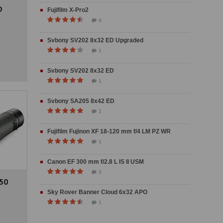
D
Fujifilm X-Pro2
4
Svbony SV202 8x32 ED Upgraded
1
Svbony SV202 8x32 ED
1
Svbony SA205 8x42 ED
1
Fujifilm Fujinon XF 18-120 mm f/4 LM PZ WR
1
Canon EF 300 mm f/2.8 L IS II USM
3
50
Sky Rover Banner Cloud 6x32 APO
1