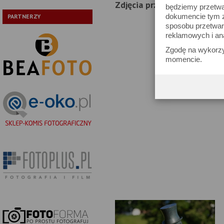
Zdjęcia przykładowe
będziemy przetwa
dokumencie tym zn
PARTNERZY
sposobu przetwar
reklamowych i an
Zgodę na wykorzy
momencie.