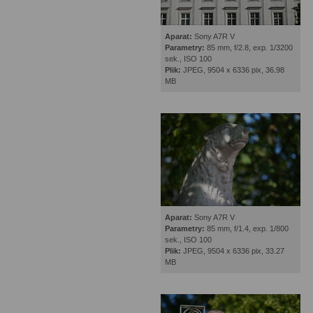
Aparat:
Sony A7R V
Parametry:
85 mm, f/2.8, exp. 1/3200
sek., ISO 100
Plik:
JPEG, 9504 x 6336 pix, 36.98
MB
Aparat:
Sony A7R V
Parametry:
85 mm, f/1.4, exp. 1/800
sek., ISO 100
Plik:
JPEG, 9504 x 6336 pix, 33.27
MB