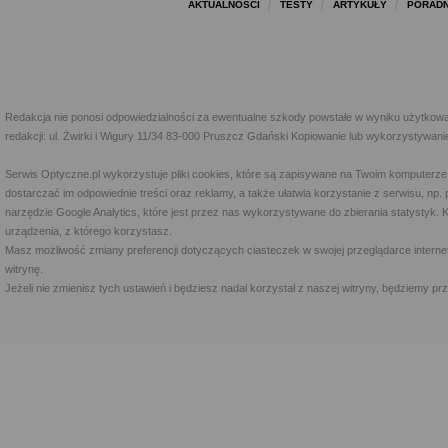
AKTUALNOŚCI
TESTY
ARTYKUŁY
PORADN
Redakcja nie ponosi odpowiedzialności za ewentualne szkody powstałe w wyniku użytkowa
redakcji: ul. Żwirki i Wigury 11/34 83-000 Pruszcz Gdański Kopiowanie lub wykorzystywan
Serwis Optyczne.pl wykorzystuje pliki cookies, które są zapisywane na Twoim komputerze
dostarczać im odpowiednie treści oraz reklamy, a także ułatwia korzystanie z serwisu, 
narzędzie Google Analytics, które jest przez nas wykorzystywane do zbierania statystyk. 
urządzenia, z którego korzystasz.
Masz możliwość zmiany preferencji dotyczących ciasteczek w swojej przeglądarce internet
witrynę.
Jeżeli nie zmienisz tych ustawień i będziesz nadal korzystał z naszej witryny, będziemy 