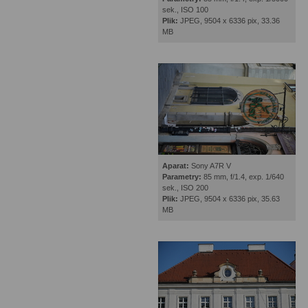
sek., ISO 100
Plik:
JPEG, 9504 x 6336 pix, 33.36
MB
Aparat:
Sony A7R V
Parametry:
85 mm, f/1.4, exp. 1/640
sek., ISO 200
Plik:
JPEG, 9504 x 6336 pix, 35.63
MB