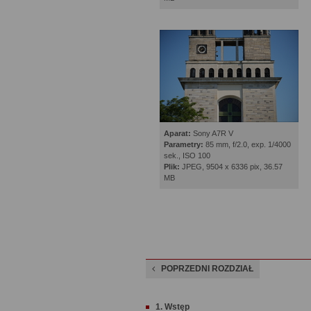
Aparat:
Sony A7R V
Parametry:
85 mm, f/2.0, exp. 1/4000
sek., ISO 100
Plik:
JPEG, 9504 x 6336 pix, 36.57
MB
POPRZEDNI ROZDZIAŁ
1. Wstęp