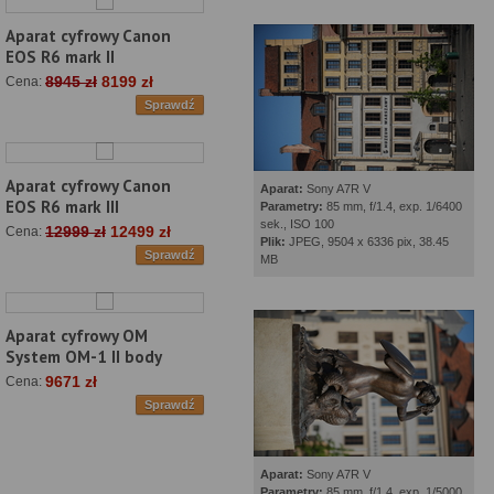
Aparat cyfrowy Canon
EOS R6 mark II
8945 zł
8199 zł
Cena:
Sprawdź
Aparat cyfrowy Canon
Aparat:
Sony A7R V
EOS R6 mark III
Parametry:
85 mm, f/1.4, exp. 1/6400
sek., ISO 100
12999 zł
12499 zł
Cena:
Plik:
JPEG, 9504 x 6336 pix, 38.45
Sprawdź
MB
Aparat cyfrowy OM
System OM-1 II body
9671 zł
Cena:
Sprawdź
Aparat:
Sony A7R V
Parametry:
85 mm, f/1.4, exp. 1/5000