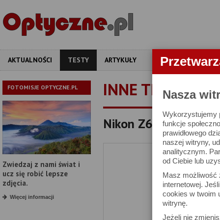
Przetwar
AKTUALNOŚCI
TESTY
ARTYKUŁY
APARATY
OBIEKT
INNE TESTY
FOTOMISJE OPTYCZNE.PL
Nasza wit
Wykorzystujemy pl
Nikon Z6 III - test t
funkcje społeczno
prawidłowego dzia
naszej witryny, 
analitycznym. Pa
od Ciebie lub uzy
Zwiedzaj z nami świat i
ucz się robić lepsze
Masz możliwość z
zdjęcia.
internetowej. Jeś
cookies w twoim u
Więcej informacji
witrynę.
Jeżeli nie zmienis