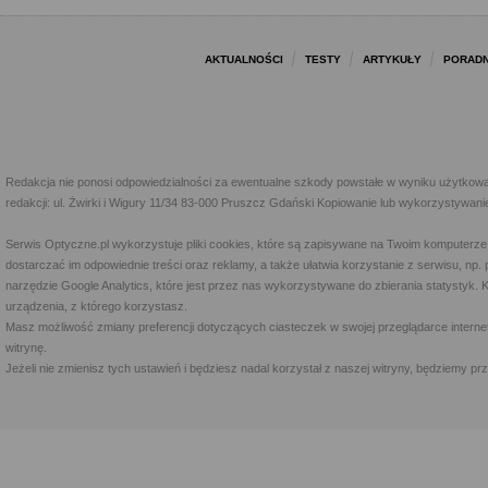
AKTUALNOŚCI
TESTY
ARTYKUŁY
PORADN
Redakcja nie ponosi odpowiedzialności za ewentualne szkody powstałe w wyniku użytkowa
redakcji: ul. Żwirki i Wigury 11/34 83-000 Pruszcz Gdański Kopiowanie lub wykorzystywan
Serwis Optyczne.pl wykorzystuje pliki cookies, które są zapisywane na Twoim komputerze
dostarczać im odpowiednie treści oraz reklamy, a także ułatwia korzystanie z serwisu, 
narzędzie Google Analytics, które jest przez nas wykorzystywane do zbierania statystyk. 
urządzenia, z którego korzystasz.
Masz możliwość zmiany preferencji dotyczących ciasteczek w swojej przeglądarce internet
witrynę.
Jeżeli nie zmienisz tych ustawień i będziesz nadal korzystał z naszej witryny, będziemy 