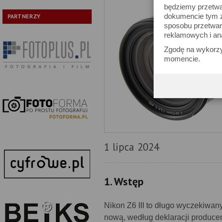
będziemy przetwa
dokumencie tym zn
PARTNERZY
sposobu przetwar
reklamowych i an
Zgodę na wykorzy
momencie.
1 lipca 2024
1. Wstęp
Nikon Z6 III to długo wyczekiwan
nową, według deklaracji produce