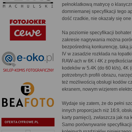
pełnoklatkową matrycę o klasyczn
domniemanej specyfikacji tego apa
dość rzadkie, nie okazały się o
Na poziomie specyfikacji bohater 
zakresie nagrywania można poró
bezpośrednią konkurencję, taką 
IV w zasadzie rozkłada na łopatki
RAW-ach w 6K i 4K z prędkościam
kodeków w 5.4K (do 60 kl/s), 4K (
potrzebnych profili obrazu, narzędz
też możliwością obsługi kodów c
ekranem, nowym wizjerem elekt
Wydaje się zatem, że do pełni sz
innych proporcjach niż 16:9, obsł
karty pamięci), zwłaszcza jak na 
OFERTA CYFROWE.PL
Samo porównywanie specyfikacji 
kolejnych rozdziałów niniejszego 