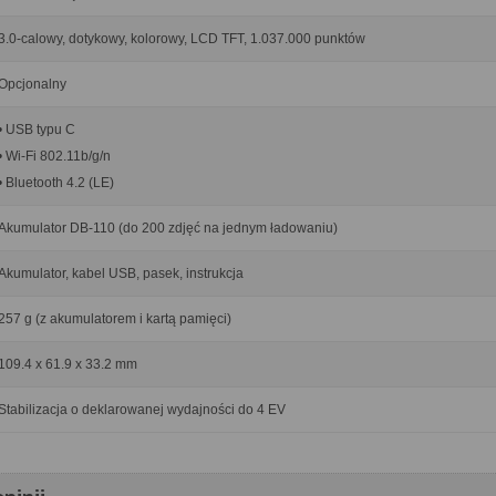
3.0-calowy, dotykowy, kolorowy, LCD TFT, 1.037.000 punktów
Opcjonalny
• USB typu C
• Wi-Fi 802.11b/g/n
• Bluetooth 4.2 (LE)
Akumulator DB-110 (do 200 zdjęć na jednym ładowaniu)
Akumulator, kabel USB, pasek, instrukcja
257 g (z akumulatorem i kartą pamięci)
109.4 x 61.9 x 33.2 mm
Stabilizacja o deklarowanej wydajności do 4 EV