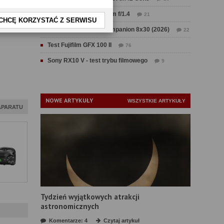
Test Sirui Aurora 35 mm f/1.4
21
CHCĘ KORZYSTAĆ Z SERWISU
Test Swarovski CL Companion 8x30 (2026)
22
Test Fujifilm GFX 100 II
76
Sony RX10 V - test trybu filmowego
9
NOWE ARTYKUŁY
WSZYSTKIE ARTYKUŁY
APARATU
Tydzień wyjątkowych atrakcji
astronomicznych
Komentarze: 4
Czytaj artykuł