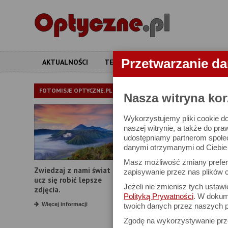
Przetwarzanie d
AKTUALNOŚCI
TESTY
ARTYKUŁY
APARATY
APARATY
FOTOMISJE OPTYCZNE.PL
Nasza witryna kor
Wykorzystujemy pliki cookie do
W bazie znajduj
naszej witrynie, a także do pra
udostępniamy partnerom społe
danymi otrzymanymi od Ciebie l
Proszę podać
Masz możliwość zmiany prefere
Zwiedzaj z nami świat i
Producent:
zapisywanie przez nas plików c
ucz się robić lepsze
Jeżeli nie zmienisz tych ustaw
Model:
zdjęcia.
Polityką Prywatności
. W dokume
Rozdzielczość:
Więcej informacji
twoich danych przez naszych p
Zgodę na wykorzystywanie pr
Zoom optyczny: