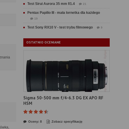
Test Sirui Aurora 35 mm f/1.4
21
Pentax Papilio III - mała lornetka dla każdego
19
Test Sony RX10 V - test trybu filmowego
9
OSTATNIO OCENIANE
oznania
Sigma 50-500 mm f/4-6.3 DG EX APO RF
HSM
Oceny: 8
Zobacz specyfikację
arówka,