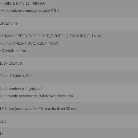
• Funkcja symulacji filtra AA
• Mechanizm samoczyszczący DR II
GR Engine
• Zdjęcia: JPEG (Exif 2.3, DCF, DPOF 1.1), RAW (DNG) 14 bit,
• Filmy: MPEG-4, AVC/H.264 (MOV)
• Dźwięk: stereo
100 - 102400
30 s - 1/4000 s, Bulb
6 elementów w 4 grupach
2 elementy asferyczne, 9-listkowa przysłona
18.3 mm (odpowiednik 28 mm dla filmu 35 mm)
f/2.8
1x