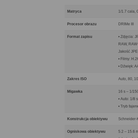
Matryca
1/1.7 cala,
Procesor obrazu
DRIMe III
Format zapisu
• Zdjęcia: 
RAW, RAW
Jakość JPEG
• Filmy: H
• Dźwięk: 
Zakres ISO
Auto, 80, 1
Migawka
16 s – 1/15
• Auto: 1/8 
• Tryb fajer
Konstrukcja obiektywu
Schneider-
Ogniskowa obiektywu
5.2 – 15.6