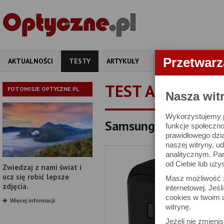
Przetwar
AKTUALNOŚCI
TESTY
ARTYKUŁY
APARATY
OBIEKT
TEST APARATU
FOTOMISJE OPTYCZNE.PL
Nasza wit
Wykorzystujemy pl
Samsung EX1 - test a
funkcje społeczno
prawidłowego dzia
naszej witryny, 
analitycznym. Pa
od Ciebie lub uzy
Zwiedzaj z nami świat i
ucz się robić lepsze
Masz możliwość z
zdjęcia.
internetowej. Jeś
cookies w twoim u
Więcej informacji
witrynę.
Jeżeli nie zmienis