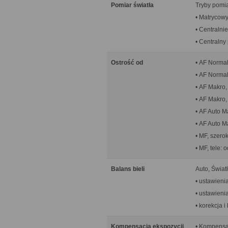
Pomiar światła
Tryby pomia
• Matrycowy
• Centralni
• Centralny
Ostrość od
• AF Normal
• AF Normal
• AF Makro,
• AF Makro,
• AF Auto M
• AF Auto M
• MF, szero
• MF, tele:
Balans bieli
Auto, Świat
• ustawieni
• ustawieni
• korekcja i
Kompensacja ekspozycji
• Kompensac