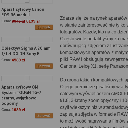
Aparat cyfrowy Canon
EOS R6 mark II
Zdarza się, że na rynek aparatów
8945 zł
8199 zł
Cena:
w stanie zainteresować nie tyl
Sprawdź
fotografów. Każdy, kto na co dzień
Często wiele oddalibyśmy za mał
dorównującą zdjęciom z lustrzank
Obiektyw Sigma A 20 mm
kompaktowych aparatów z małym 
f/1.4 DG DN Sony E
pliki RAW i obsługują zewnętrzn
4589 zł
Cena:
Canona, Leicę X1, serię Panason
Sprawdź
Do grona takich kompaktowych ap
O jego premierze pisaliśmy w art
Aparat cyfrowy OM
System TOUGH TG-7
calowym wyświetlaczem AMOLED. 
czarny, wyjątkowo
f/1.8, 3-krotny zoom optyczny i 
odporny
czyli większym niż w standardow
1989 zł
Cena:
zapisuje zdjęcia w formacie RAW.
Sprawdź
to możliwość nagrywania filmów 
rozdzielczości HD, która jest już