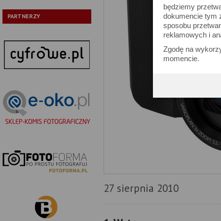
będziemy przetwa
dokumencie tym zn
PARTNERZY
sposobu przetwar
reklamowych i an
Zgodę na wykorzy
momencie.
27 sierpnia 2010