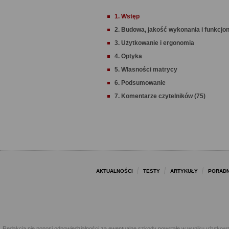
1. Wstęp
2. Budowa, jakość wykonania i funkcjo
3. Użytkowanie i ergonomia
4. Optyka
5. Własności matrycy
6. Podsumowanie
7. Komentarze czytelników (75)
AKTUALNOŚCI
TESTY
ARTYKUŁY
PORADN
Redakcja nie ponosi odpowiedzialności za ewentualne szkody powstałe w wyniku użytkowa