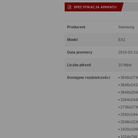
SPECYFIKACJA APARATU
Producent
Samsung
Model
EX1
Data premiery
2010-02-21
Liczba pikseli
10 Mpix
Dostępne rozdzielczości
• 3648x273
• 3648x2432
• 3648x2048
• 3264x244
• 2736x2736
• 2592x194
• 2048x153
• 1920x1080
• 1024x768