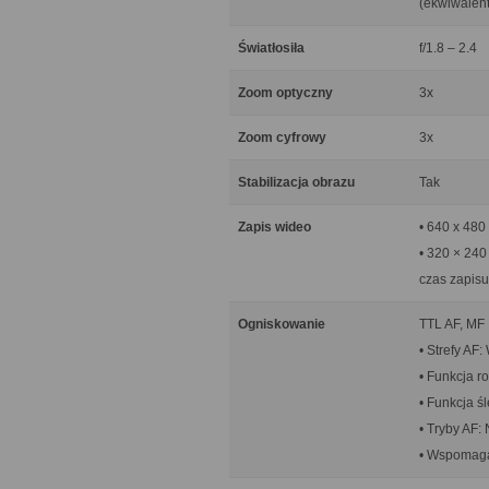
(ekwiwalent
Światłosiła
f/1.8 – 2.4
Zoom optyczny
3x
Zoom cyfrowy
3x
Stabilizacja obrazu
Tak
Zapis wideo
• 640 x 480 
• 320 × 240
czas zapisu
Ogniskowanie
TTL AF, MF
• Strefy AF:
• Funkcja r
• Funkcja ś
• Tryby AF:
• Wspomaga