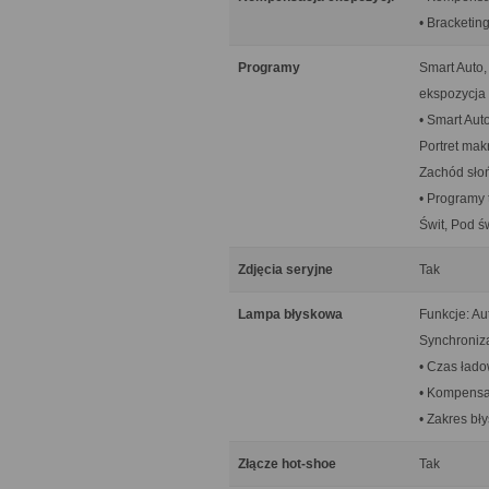
• Bracketing
Programy
Smart Auto,
ekspozycja 
• Smart Auto
Portret mak
Zachód słoń
• Programy 
Świt, Pod św
Zdjęcia seryjne
Tak
Lampa błyskowa
Funkcje: Au
Synchroniza
• Czas łado
• Kompensac
• Zakres bły
Złącze hot-shoe
Tak