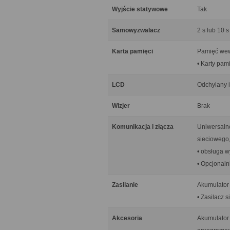
Wyjście statywowe
Tak
Samowyzwalacz
2 s lub 10 s
Karta pamięci
Pamięć wew
• Karty pam
LCD
Odchylany 
Wizjer
Brak
Komunikacja i złącza
Uniwersalne
sieciowego,
• obsługa w
• Opcjonaln
Zasilanie
Akumulator 
• Zasilacz 
Akcesoria
Akumulator 