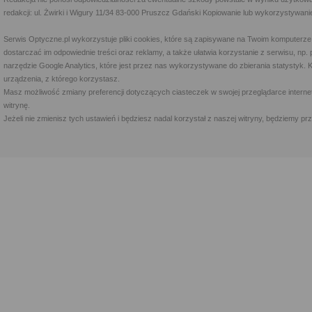
redakcji: ul. Żwirki i Wigury 11/34 83-000 Pruszcz Gdański Kopiowanie lub wykorzystywan
Serwis Optyczne.pl wykorzystuje pliki cookies, które są zapisywane na Twoim komputerze
dostarczać im odpowiednie treści oraz reklamy, a także ułatwia korzystanie z serwisu, 
narzędzie Google Analytics, które jest przez nas wykorzystywane do zbierania statystyk. 
urządzenia, z którego korzystasz.
Masz możliwość zmiany preferencji dotyczących ciasteczek w swojej przeglądarce internet
witrynę.
Jeżeli nie zmienisz tych ustawień i będziesz nadal korzystał z naszej witryny, będziemy 