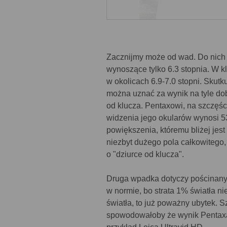
Zacznijmy może od wad. Do nich n
wynoszące tylko 6.3 stopnia. W 
w okolicach 6.9-7.0 stopni. Skut
można uznać za wynik na tyle dob
od klucza. Pentaxowi, na szczęści
widzenia jego okularów wynosi 53
powiększenia, któremu bliżej jes
niezbyt dużego pola całkowitego,
o "dziurce od klucza".
Druga wpadka dotyczy pościnanych
w normie, bo strata 1% światła ni
światła, to już poważny ubytek. 
spowodowałoby że wynik Pentaxa 