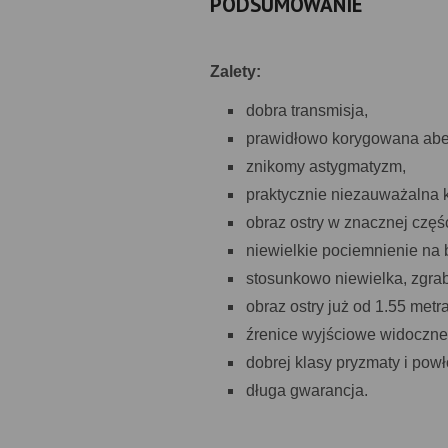
PODSUMOWANIE
Zalety:
dobra transmisja,
prawidłowo korygowana abe
znikomy astygmatyzm,
praktycznie niezauważalna 
obraz ostry w znacznej częś
niewielkie pociemnienie na 
stosunkowo niewielka, zgra
obraz ostry już od 1.55 metra
źrenice wyjściowe widoczne
dobrej klasy pryzmaty i powł
długa gwarancja.