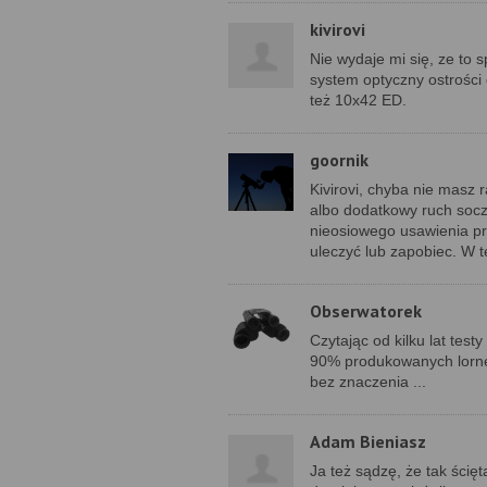
kivirovi
Nie wydaje mi się, ze to 
system optyczny ostrości
też 10x42 ED.
goornik
Kivirovi, chyba nie masz 
albo dodatkowy ruch socz
nieosiowego usawienia pry
uleczyć lub zapobiec. W t
Obserwatorek
Czytając od kilku lat te
90% produkowanych lornete
bez znaczenia ...
Adam Bieniasz
Ja też sądzę, że tak ścię