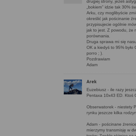
drugiej strony, jeżeli as
„bokiem” idzie tak 30% świ
Arku, czy moglibyście zmi
określić jak pościnanie ź
przypisujecie ogólnie mó
jak to jest. Z powodu, że
porównania.
Druga sprawa mi się nasun
OK a kiedyś to 95% było O
porro ; ).
Pozdrawiam
Adam
Arek
Euzebiusz - ile razy jesz
Pentaxa 10x43 ED. Ktoś C
Obserwatorek - niestety P
rynku jeszcze kilka rodzy
Adam - pościnane źrenice
mierzymy transmisję w dw
torów. Zwykle różnice są