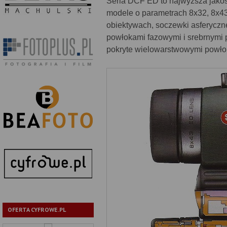
Seria DCF ED to najwyższa jakoś
modele o parametrach 8x32, 8x43,
obiektywach, soczewki asferycz
powłokami fazowymi i srebrnymi 
pokryte wielowarstwowymi powło
OFERTA CYFROWE.PL