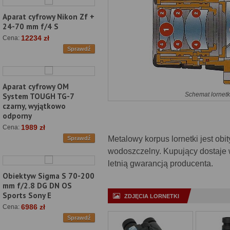
Aparat cyfrowy Nikon Zf +
24-70 mm f/4 S
12234 zł
Cena:
Sprawdź
Aparat cyfrowy OM
Schemat lornetk
System TOUGH TG-7
czarny, wyjątkowo
odporny
1989 zł
Cena:
Metalowy korpus lornetki jest obi
Sprawdź
wodoszczelny. Kupujący dostaje w 
letnią gwarancją producenta.
Obiektyw Sigma S 70-200
mm f/2.8 DG DN OS
Sports Sony E
ZDJĘCIA LORNETKI
6986 zł
Cena:
Sprawdź