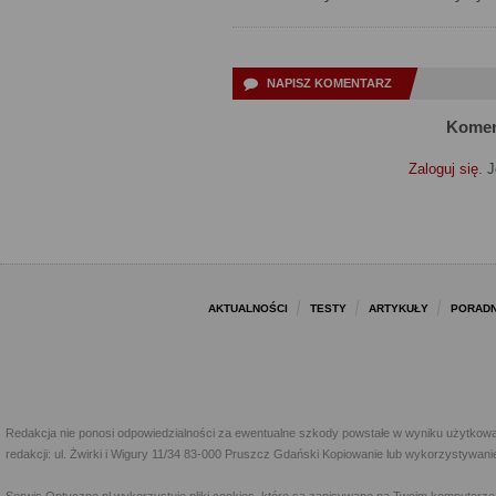
NAPISZ KOMENTARZ
Komen
Zaloguj się
. 
AKTUALNOŚCI
TESTY
ARTYKUŁY
PORADN
Redakcja nie ponosi odpowiedzialności za ewentualne szkody powstałe w wyniku użytkowa
redakcji: ul. Żwirki i Wigury 11/34 83-000 Pruszcz Gdański Kopiowanie lub wykorzystywan