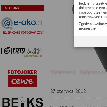
będziemy przetwa
dokumencie tym zn
PARTNERZY
sposobu przetwar
reklamowych i an
Zgodę na wykorzy
momencie.
27 czerwca 2012