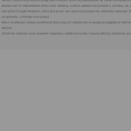
Serwis Optyczne.pl wykorzystuje pliki cookies, które są zapisywane na Twoim komputerze
dostarczać im odpowiednie treści oraz reklamy, a także ułatwia korzystanie z serwisu, 
narzędzie Google Analytics, które jest przez nas wykorzystywane do zbierania statystyk. 
urządzenia, z którego korzystasz.
Masz możliwość zmiany preferencji dotyczących ciasteczek w swojej przeglądarce internet
witrynę.
Jeżeli nie zmienisz tych ustawień i będziesz nadal korzystał z naszej witryny, będziemy 