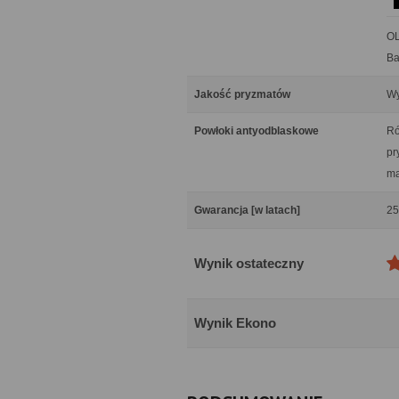
OL
Ba
Jakość pryzmatów
Wy
Powłoki antyodblaskowe
Ró
pr
ma
Gwarancja [w latach]
25
Wynik ostateczny
Wynik Ekono