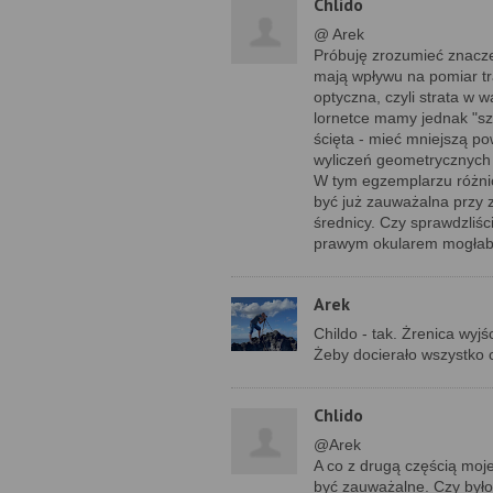
Chlido
@ Arek
Próbuję zrozumieć znaczen
mają wpływu na pomiar tr
optyczna, czyli strata w 
lornetce mamy jednak "sz
ścięta - mieć mniejszą po
wyliczeń geometrycznych 
W tym egzemplarzu różni
być już zauważalna przy 
średnicy. Czy sprawdzliśc
prawym okularem mogłaby
Arek
Childo - tak. Żrenica wy
Żeby docierało wszystko c
Chlido
@Arek
A co z drugą częścią mo
być zauważalne. Czy był