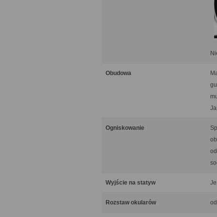
Ni
Obudowa
Ma
gu
mu
Ja
Ogniskowanie
Sp
ob
od
so
Wyjście na statyw
Je
Rozstaw okularów
od