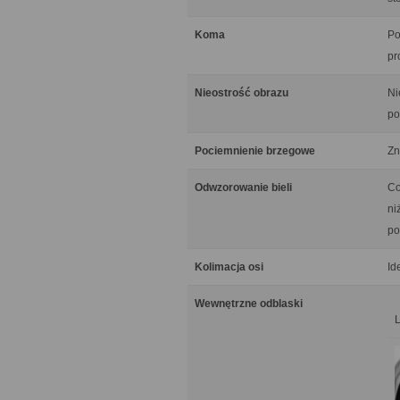
Koma
Po
pr
Nieostrość obrazu
Ni
po
Pociemnienie brzegowe
Zn
Odwzorowanie bieli
Co
ni
po
Kolimacja osi
Id
Wewnętrzne odblaski