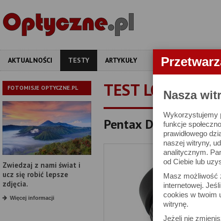
Przetwar
AKTUALNOŚCI
TESTY
ARTYKUŁY
APARATY
OBIEKT
TEST LORNETKI
FOTOMISJE OPTYCZNE.PL
Nasza wit
Wykorzystujemy pl
Pentax DCF ED 8x43 -
funkcje społeczno
prawidłowego dzia
naszej witryny, 
analitycznym. Pa
od Ciebie lub uzy
Zwiedzaj z nami świat i
ucz się robić lepsze
Masz możliwość z
zdjęcia.
internetowej. Jeś
cookies w twoim u
Więcej informacji
witrynę.
Jeżeli nie zmienis