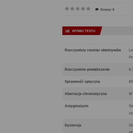
Oceny: 0
WYNIKI TESTU
Rzeczywisty rozmiar obiektywów
Le
Pr
Rzeczywiste powiększenie
8.
Sprawność optyczna
85
Aberracja chromatyczna
W 
Astygmatyzm
Św
za
Dystorsja
Od
st