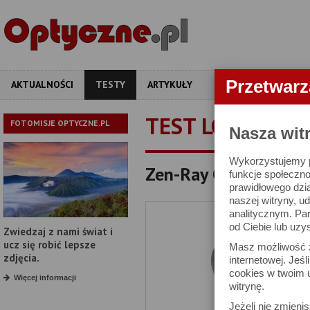
Przetwar
AKTUALNOŚCI
TESTY
ARTYKUŁY
APARATY
OBIEKT
TEST LORNETKI
FOTOMISJE OPTYCZNE.PL
Nasza wit
Wykorzystujemy pl
Zen-Ray Optics ZEN E
funkcje społeczno
prawidłowego dzia
naszej witryny, 
analitycznym. Pa
od Ciebie lub uzy
Zwiedzaj z nami świat i
ucz się robić lepsze
Masz możliwość z
zdjęcia.
internetowej. Jeś
cookies w twoim u
Więcej informacji
witrynę.
Jeżeli nie zmienis