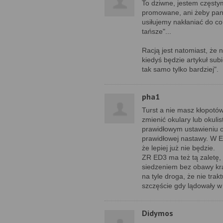
To dziwne, jestem częst
promowane, ani żeby panow
usiłujemy nakłaniać do c
tańsze"...
Racją jest natomiast, że 
kiedyś będzie artykuł sub
tak samo tylko bardziej".
pha1
Turst a nie masz kłopotó
zmienić okulary lub okuli
prawidłowym ustawieniu o
prawidłowej nastawy. W E
że lepiej już nie będzie.
ZR ED3 ma też tą zaletę, 
siedzeniem bez obawy krad
na tyle droga, że nie trak
szczęście gdy lądowały 
Didymos