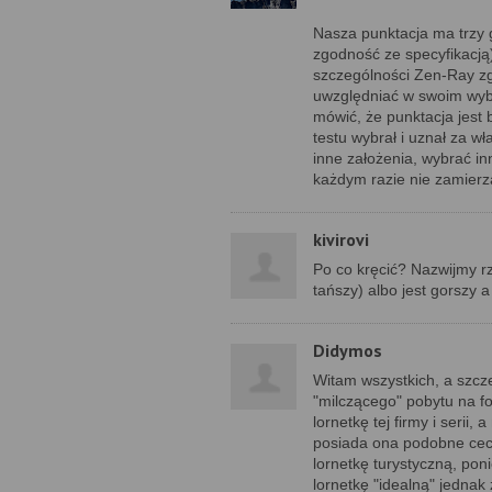
Nasza punktacja ma trzy 
zgodność ze specyfikacją
szczególności Zen-Ray zg
uwzględniać w swoim wyb
mówić, że punktacja jest
testu wybrał i uznał za w
inne założenia, wybrać in
każdym razie nie zamierz
kivirovi
Po co kręcić? Nazwijmy rz
tańszy) albo jest gorszy a
Didymos
Witam wszystkich, a szcze
"milczącego" pobytu na f
lornetkę tej firmy i seri
posiada ona podobne cech
lornetkę turystyczną, po
lornetkę "idealną" jednak