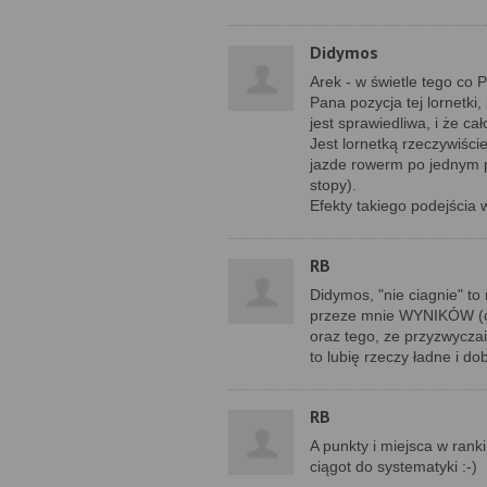
Didymos
Arek - w świetle tego co 
Pana pozycja tej lornetki
jest sprawiedliwa, i że c
Jest lornetką rzeczywiści
jazde rowerm po jednym p
stopy).
Efekty takiego podejścia w
RB
Didymos, "nie ciagnie" to
przeze mnie WYNIKÓW (c
oraz tego, ze przyzwyczaił
to lubię rzeczy ładne i d
RB
A punkty i miejsca w ran
ciągot do systematyki :-)