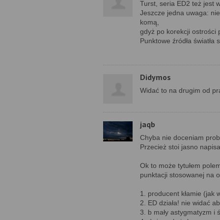
Turst, seria ED2 też jest
Jeszcze jedna uwaga: nie
komą,
gdyż po korekcji ostrości
Punktowe źródła światła
Didymos
Widać to na drugim od pr
jaqb
Chyba nie doceniam probl
Przecież stoi jasno napis
Ok to może tytułem polem
punktacji stosowanej na 
1. producent kłamie (jak 
2. ED działa! nie widać a
3. b mały astygmatyzm i ś