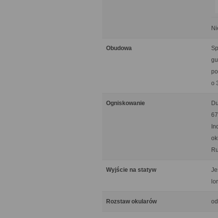
Ni
Obudowa
Sp
gu
po
o 
Ogniskowanie
Du
67
In
ok
Ru
Wyjście na statyw
Je
lo
Rozstaw okularów
od