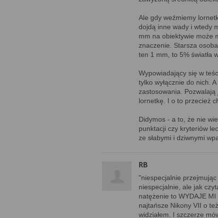
Ale gdy weźmiemy lornetkę
dojdą inne wady i wtedy 
mm na obiektywie może 
znaczenie. Starsza osoba
ten 1 mm, to 5% światła w
Wypowiadający się w teści
tylko wyłącznie do nich. 
zastosowania. Pozwalają 
lornetkę. I o to przecież c
Didymos - a to, że nie w
punktacji czy kryteriów le
ze słabymi i dziwnymi wp
RB
"niespecjalnie przejmując
niespecjalnie, ale jak czy
natężenie to WYDAJE MI s
najtańsze Nikony VII o te
widziałem. I szczerze mów