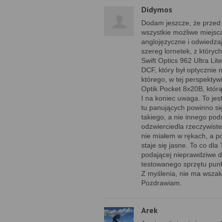
Didymos
Dodam jeszcze, że przed
wszystkie możliwe miejs
anglojęzyczne i odwiedza
szereg lornetek, z któryc
Swift Optics 962 Ultra L
DCF, który był optycznie 
którego, w tej perspektyw
Optik Pocket 8x20B, którą
I na koniec uwaga. To jes
tu panujących powinno si
takiego, a nie innego po
odzwierciedla rzeczywist
nie miałem w rękach, a po
staje się jasne. To co dl
podającej nieprawdziwe 
testowanego sprzętu punk
Z myślenia, nie ma wszak
Pozdrawiam.
Arek