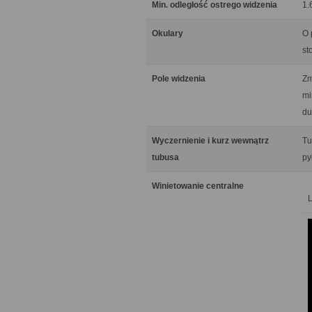
Min. odległość ostrego widzenia
1.
Okulary
O 
st
Pole widzenia
Zm
mi
du
Wyczernienie i kurz wewnątrz
Tu
tubusa
py
Winietowanie centralne