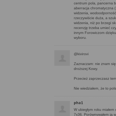
centrum pola, pancerna 
aberracja chromatyczna (b
widzenia, wodoodporność.
rzeczywiście duża, a szuk
widzenia, niż po brzegi 
recenzję trzeba umieć czy
innym Forowiczom dziękuj
wyboru.
@kivirovi
Zaznaczam: nie znam się 
droższej Kowy.
Przecież zaprzeczasz temu,
Nie wiedziałem, że to pol
pha1
W ubiegłym roku miałem o
7x36. Porównywałem ją w