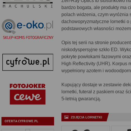
Zen-Ray Optics to stosunkowo now
bardzo bogata, ale produkty ma c
polach widzenia, czym wyróżnia s
dachowopryzmatyczne lornetki o p
podstawowych własności możem
Opis tej serii na stronie produc
niskodyspersyjne szkło ED. Wyk
pokryte powłokami fazowymi oraz 
High Reflectivity (UHR). Korpus
wypełniony azotem i wodoodporn
Kupujący dostaje w zestawie deki
lornetki, futerał z paskiem oraz ś
5-letnią gwarancją.
ZDJĘCIA LORNETKI
OFERTA CYFROWE.PL