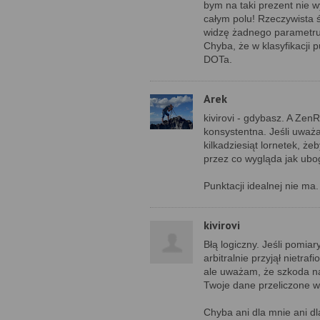
bym na taki prezent nie 
całym polu! Rzeczywista ś
widzę żadnego parametru,
Chyba, że w klasyfikacji
DOTa.
Arek
kivirovi - gdybasz. A Zen
konsystentna. Jeśli uważa
kilkadziesiąt lornetek, że
przez co wygląda jak ubo
Punktacji idealnej nie ma
kivirovi
Błą logiczny. Jeśli pomia
arbitralnie przyjął nietra
ale uważam, że szkoda n
Twoje dane przeliczone wg
Chyba ani dla mnie ani dl