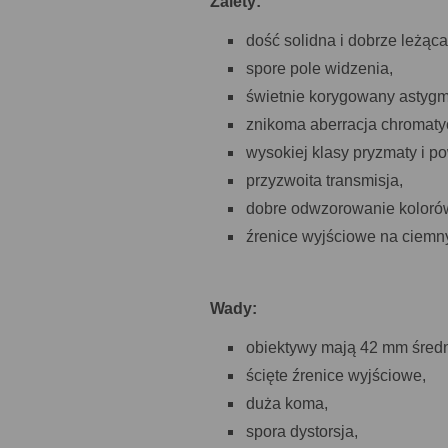
Zalety:
dość solidna i dobrze leżąc
spore pole widzenia,
świetnie korygowany astyg
znikoma aberracja chromaty
wysokiej klasy pryzmaty i po
przyzwoita transmisja,
dobre odwzorowanie koloró
źrenice wyjściowe na ciemny
Wady:
obiektywy mają 42 mm średn
ścięte źrenice wyjściowe,
duża koma,
spora dystorsja,