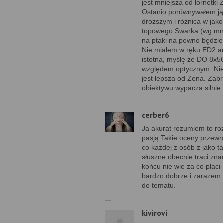
jest mniejsza od lornetk
Ostanio porównywałem ją
droższym i różnica w jak
topowego Swarka (wg mnie
na ptaki na pewno będzie
Nie miałem w ręku ED2 an
istotna, myślę że DO 8x5
względem optycznym. Nie
jest lepsza od Zena. Zabr
obiektywu wypacza silnie 
cerber6
Ja akurat rozumiem to roz
pasją.Takie oceny przewra
co każdej z osób z jako 
słuszne obecnie traci zna
końcu nie wie za co płaci
bardzo dobrze i zarazem 
do tematu.
kivirovi