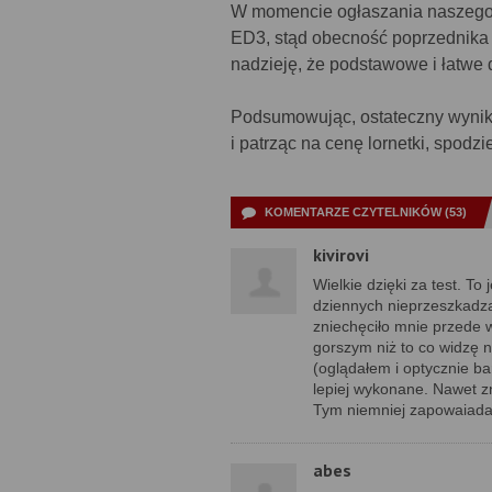
W momencie ogłaszania naszego te
ED3, stąd obecność poprzednika 
nadzieję, że podstawowe i łatwe
Podsumowując, ostateczny wynik n
i patrząc na cenę lornetki, spodzi
KOMENTARZE CZYTELNIKÓW (53)
kivirovi
Wielkie dzięki za test. T
dziennych nieprzeszkadza
zniechęciło mnie przede
gorszym niż to co widzę 
(oglądałem i optycznie ba
lepiej wykonane. Nawet z
Tym niemniej zapowaiada s
abes