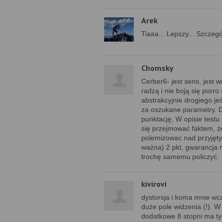
Arek
Tiaaa... Lepszy... Szczegó
Chomsky
Cerber6- jest sens, jest 
radzą i nie boją się porr
abstrakcyjnie drogiego je
za oszukane parametry. Do
punktację, W opisie test
się przejmować faktem, że
polemizowac nad przyjętym
ważna) 2 pkt, gwarancja m
trochę samemu policzyć.
kivirovi
dystorsja i koma mnie wca
duże pole widzenia (!). 
dodatkowe 8 stopni ma ty