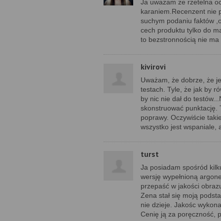
Ja uważam że rzetelna o
karaniem.Recenzent nie p
suchym podaniu faktów ,
cech produktu tylko do ma
to bezstronnością nie ma
kivirovi
Uważam, że dobrze, że jes
testach. Tyle, że jak by 
by nic nie dał do testów.
skonstruować punktację. 
poprawy. Oczywiście taki
wszystko jest wspaniale, a
turst
Ja posiadam spośród kilk
wersję wypełnioną argone
przepaść w jakości obrazu
Zena stał się moją podsta
nie dzieje. Jakośc wykona
Cenię ją za poręczność, p