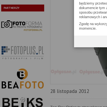
będziemy przetwa
dokumencie tym zn
PARTNERZY
sposobu przetwar
reklamowych i an
Zgodę na wykorzy
momencie.
28 listopada 2012