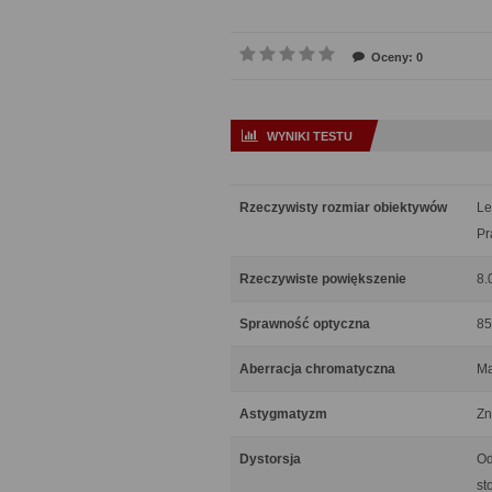
Oceny: 0
WYNIKI TESTU
Rzeczywisty rozmiar obiektywów
Le
Pr
Rzeczywiste powiększenie
8.
Sprawność optyczna
85
Aberracja chromatyczna
Ma
Astygmatyzm
Zn
Dystorsja
Od
st