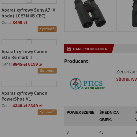
Aparat cyfrowy Sony A7 IV
body (ILCE7M4B.CEC)
8499 zł
Cena:
Sprawdź
DANE PRODUCENTA
Aparat cyfrowy Canon
EOS R6 mark II
Producent:
8945 zł
8199 zł
Cena:
Sprawdź
Zen-Ray 
strona w
Aparat cyfrowy Canon
PowerShot V1
4349 zł
3649 zł
Cena:
POWIĘKSZENIE
ŚREDNICA
Sprawdź
OBIEK.
8
43