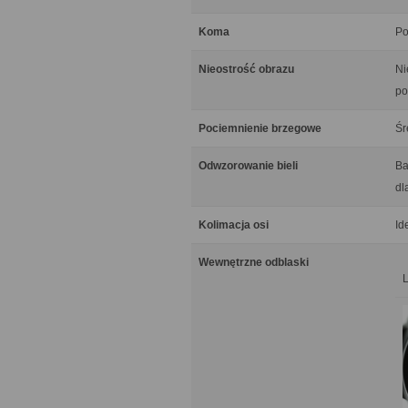
Koma
Po
Nieostrość obrazu
Ni
po
Pociemnienie brzegowe
Śr
Odwzorowanie bieli
Ba
dl
Kolimacja osi
Id
Wewnętrzne odblaski