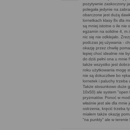
pozytywnie zaskoczony ja
polegała jedynie na zabra
obarczone jest dużą dawk
lornetkach klasy 8x dla 
są mniej istotne o ile nie
egzamin na solidne 4, m.
nic się nie odklejało. Z
podczas jej używania - ch
okazję przez chwilę poma
lepiej choć idealnie nie b
do dziś pełni ona u mni
także wszystko jest dobr
roku użytkowania mogę stw
nie są dokuczliwe bo ręk
lornetek i paluchy trzeba
Także stosunkowo duże gab
10x50) ale system "open 
pryzmatów. Ponoć w model
właśnie jest ale dla mnie
ostrzenia, kręcić trzeba
miałem także okazję pom
"na punkty" ale w terenie