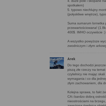
4. duże pole i skopane na
spotkałem)
5. typowo niechlujny mont
(połyskliwe wnętrze), typ
Suma sumarum lornetka pr
przewartościowana! (1.8k
400$. IMHO oczywiście :)
A wszystko powyższe wyc
zwodniczym i złym arkow
Arek
Do tego dochodzi jeszcze 
piszą złe rzeczy na temat 
czytelnicy nie mając skal
wymagania i co dla jedneg
złym zachowaniem, dla dr
Kolejna sprawa, to fakt ż
CA i bardzo dobrą ostrość
nieostrościami na brzegu,
zawyżoną średnicą obiekt