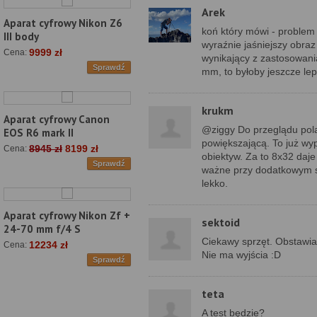
Arek
Aparat cyfrowy Nikon Z6
koń który mówi - problem
III body
wyraźnie jaśniejszy obra
9999 zł
Cena:
wynikający z zastosowania
Sprawdź
mm, to byłoby jeszcze lepi
krukm
Aparat cyfrowy Canon
@ziggy Do przeglądu pola
EOS R6 mark II
powiększającą. To już wyp
8945 zł
8199 zł
Cena:
obiektyw. Za to 8x32 daje
Sprawdź
ważne przy dodatkowym 
lekko.
Aparat cyfrowy Nikon Zf +
sektoid
24-70 mm f/4 S
Ciekawy sprzęt. Obstawia
12234 zł
Cena:
Nie ma wyjścia :D
Sprawdź
teta
A test będzie?