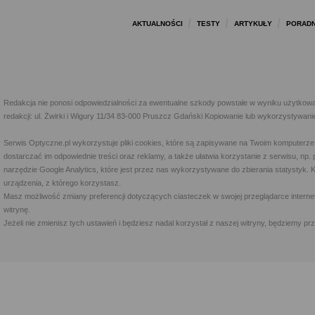
AKTUALNOŚCI
TESTY
ARTYKUŁY
PORADN
Redakcja nie ponosi odpowiedzialności za ewentualne szkody powstałe w wyniku użytkowa
redakcji: ul. Żwirki i Wigury 11/34 83-000 Pruszcz Gdański Kopiowanie lub wykorzystywan
Serwis Optyczne.pl wykorzystuje pliki cookies, które są zapisywane na Twoim komputerze
dostarczać im odpowiednie treści oraz reklamy, a także ułatwia korzystanie z serwisu, 
narzędzie Google Analytics, które jest przez nas wykorzystywane do zbierania statystyk. 
urządzenia, z którego korzystasz.
Masz możliwość zmiany preferencji dotyczących ciasteczek w swojej przeglądarce internet
witrynę.
Jeżeli nie zmienisz tych ustawień i będziesz nadal korzystał z naszej witryny, będziemy 