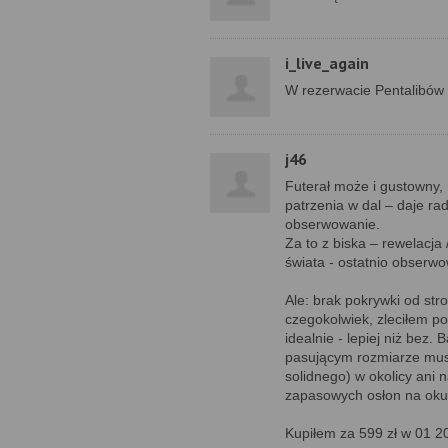
i_live_again
W rezerwacie Pentalibów
j46
Futerał może i gustowny, m
patrzenia w dal – daje r
obserwowanie.
Za to z biska – rewelacja
świata - ostatnio obserwo
Ale: brak pokrywki od str
czegokolwiek, zleciłem p
idealnie - lepiej niż bez
pasującym rozmiarze mus
solidnego) w okolicy ani 
zapasowych osłon na okul
Kupiłem za 599 zł w 01 2