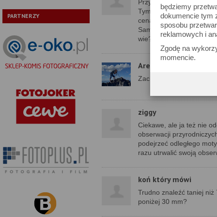
Przyjemnie się czyta ten a
będziemy przetwa
Tym bardziej jest to poz
dokumencie tym zn
PARTNERZY
cenach.
sposobu przetwar
Sam wprawdzie jakoś dotą
reklamowych i an
wie?
Zgodę na wykorzy
momencie.
Arek
Zachęcam, przekonasz si
ziggy
Ciekawe, ale ja też nie 
obserwacji przyrodniczy
podejrzeć odległego motyl
razu utrwalić swoją obse
koń który mówi
Trudno znaleźć taniej niż
poniżej 30 mm?