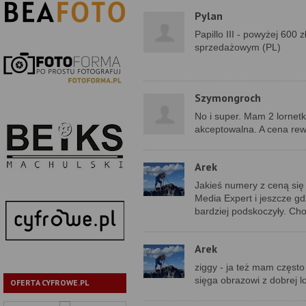
Pylan
Papillo III - powyżej 600 z
sprzedażowym (PL)
Szymongroch
No i super. Mam 2 lornetki
akceptowalna. A cena rew
Arek
Jakieś numery z ceną się p
Media Expert i jeszcze gdz
bardziej podskoczyły. Cho
Arek
ziggy - ja też mam często
sięga obrazowi z dobrej lo
OFERTA CYFROWE.PL