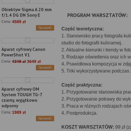
Obiektyw Sigma A 20 mm
PROGRAM WARSZTATÓW:
f/1.4 DG DN Sony E
4589 zł
Cena:
Sprawdź
Część teoretyczna:
1. Stanowisko pracy fotografa kul
studio do fotografii kulinarnej.
Aparat cyfrowy Canon
2. Aktualne kierunki i trendy w foto
PowerShot V1
3. Rodzaje oświetlenia oraz ich wa
4349 zł
3649 zł
Cena:
4. Prawidłowa kompozycja w zdję
Sprawdź
5. Triki wykorzystywane podczas 
Część praktyczna:
Aparat cyfrowy OM
1. Przygotowanie stanowiska pra
System TOUGH TG-7
2. Przygotowanie potrawy do wyk
czarny, wyjątkowo
odporny
3. Praca w różnych rodzajach ośw
1989 zł
Cena:
4. Postprodukcja.
Sprawdź
KOSZT WARSZTATÓW:
99 zł (