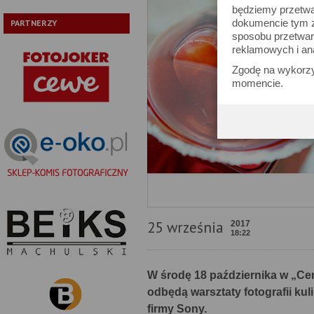
będziemy przetwa
dokumencie tym zn
PARTNERZY
sposobu przetwar
reklamowych i an
Zgodę na wykorzy
momencie.
25 września
2017
18:22
W środę 18 października w „Ce
odbędą warsztaty fotografii ku
firmy Sony.