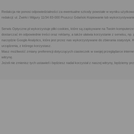
Redakcja nie ponosi odpowiedzialności za ewentualne szkody powstałe w wyniku użytkowa
redakcji: ul. Żwirki i Wigury 11/34 83-000 Pruszcz Gdański Kopiowanie lub wykorzystywan
Serwis Optyczne.pl wykorzystuje pliki cookies, które są zapisywane na Twoim komputerze
dostarczać im odpowiednie treści oraz reklamy, a także ułatwia korzystanie z serwisu, 
narzędzie Google Analytics, które jest przez nas wykorzystywane do zbierania statystyk. 
urządzenia, z którego korzystasz.
Masz możliwość zmiany preferencji dotyczących ciasteczek w swojej przeglądarce internet
witrynę.
Jeżeli nie zmienisz tych ustawień i będziesz nadal korzystał z naszej witryny, będziemy 