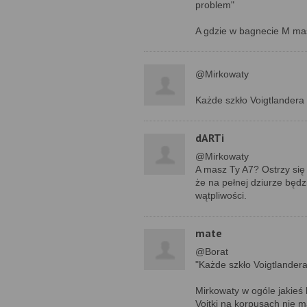
problem"
A gdzie w bagnecie M mas
@Mirkowaty
Każde szkło Voigtlandera
dARTi
@Mirkowaty
A masz Ty A7? Ostrzy się
że na pełnej dziurze będ
wątpliwości.
mate
@Borat
"Każde szkło Voigtlander
Mirkowaty w ogóle jakieś 
Voitki na korpusach nie m