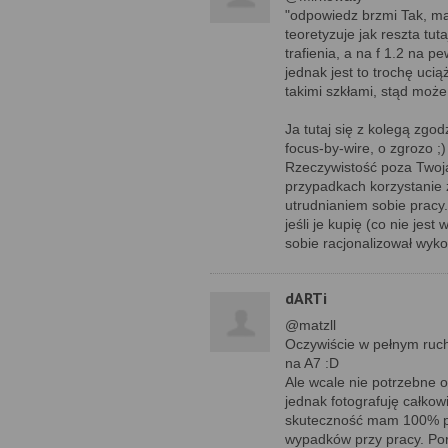
"odpowiedz brzmi Tak, ma
teoretyzuje jak reszta tut
trafienia, a na f 1.2 na p
jednak jest to trochę uci
takimi szkłami, stąd może
Ja tutaj się z kolegą zg
focus-by-wire, o zgrozo ;
Rzeczywistość poza Twoją 
przypadkach korzystanie z
utrudnianiem sobie pracy. 
jeśli je kupię (co nie jes
sobie racjonalizował wyko
dARTi
@matzll
Oczywiście w pełnym ruchu
na A7 :D
Ale wcale nie potrzebne o
jednak fotografuję całkowi
skuteczność mam 100% pod
wypadków przy pracy. Po