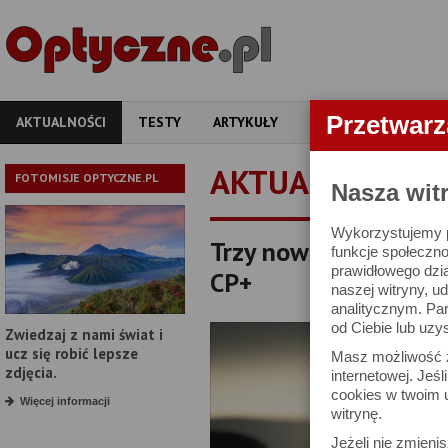
Przetwar
AKTUALNOŚCI
TESTY
ARTYKUŁY
APARATY
OBIEKT
AKTUALNOŚCI
FOTOMISJE OPTYCZNE.PL
Nasza wit
Wykorzystujemy pl
Trzy nowe obiektywy
funkcje społeczno
prawidłowego dzia
CP+
naszej witryny, 
analitycznym. Pa
od Ciebie lub uzy
Zwiedzaj z nami świat i
ucz się robić lepsze
Masz możliwość z
zdjęcia.
internetowej. Jeś
cookies w twoim u
Więcej informacji
witrynę.
Jeżeli nie zmienis