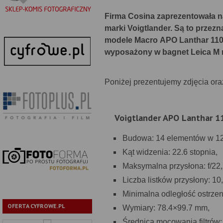
Firma Cosina zaprezentowała n
marki Voigtlander. Są to prze
modele Macro APO Lanthar 110 m
wyposażony w bagnet Leica M 
Poniżej prezentujemy zdjęcia or
Voigtlander APO Lanthar 1
Budowa: 14 elementów w 12
Kąt widzenia: 22.6 stopnia,
Maksymalna przysłona: f/22,
Liczba listków przysłony: 10,
Minimalna odległość ostrzen
OFERTA CYFROWE.PL
Wymiary: 78.4×99.7 mm,
Średnica mocowania filtrów