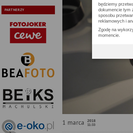
będziemy przetwa
dokumencie tym zn
PARTNERZY
sposobu przetwar
reklamowych i an
Zgodę na wykorzy
momencie.
1 marca
2018
11:33