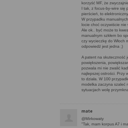
korzyść MF, że zwyczajni
I tak, z focus-by-wire si
pierścień, to elektroniczn
W przypadku manualnych t
locie choć oczywiście nie w
Ale ok.. być może to kwe
manualnym szkłem bo spra
czy wycieczkę do Włoch 
odpowiedź jest jedna ;)
A patent na skuteczność j
powiększenia, powiększa
pozwala mi nie zwalić ka
najlepszej ostrości. Przy
to działa. W 100 przypad
modelka zaczyna szaleć ro
sytuacjach wolę przymknąć 
mate
@Mirkowaty
"Tak, mam korpus A7 i man