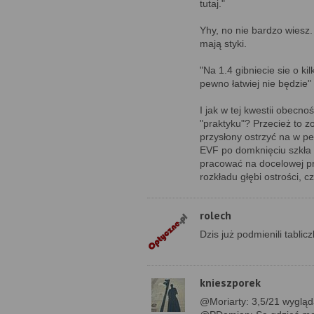
tutaj."
Yhy, no nie bardzo wiesz.
mają styki.
"Na 1.4 gibniecie sie o ki
pewno łatwiej nie będzie"
I jak w tej kwestii obecn
"praktyku"? Przecież to z
przysłony ostrzyć na w pe
EVF po domknięciu szkła 
pracować na docelowej pr
rozkładu głębi ostrości, 
rolech
Dzis już podmienili tabli
knieszporek
@Moriarty: 3,5/21 wygląda