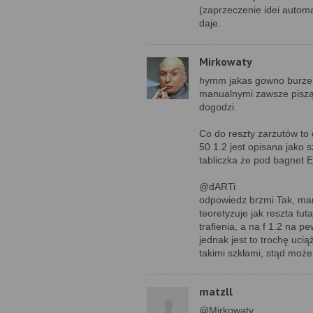
(zaprzeczenie idei autom
daje.
Mirkowaty
hymm jakas gowno burze 
manualnymi zawsze piszą, 
dogodzi.
Co do reszty zarzutów t
50 1.2 jest opisana jako s
tabliczka że pod bagnet E
@dARTi
odpowiedz brzmi Tak, mam
teoretyzuje jak reszta tut
trafienia, a na f 1.2 na p
jednak jest to trochę uci
takimi szkłami, stąd może
matzll
@Mirkowaty