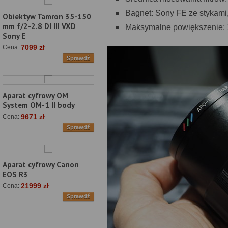
Bagnet: Sony FE ze stykami
Obiektyw Tamron 35-150
mm f/2-2.8 DI III VXD
Maksymalne powiększenie: 
Sony E
7099 zł
Cena:
Sprawdź
Aparat cyfrowy OM
System OM-1 II body
9671 zł
Cena:
Sprawdź
Aparat cyfrowy Canon
EOS R3
21999 zł
Cena:
Sprawdź