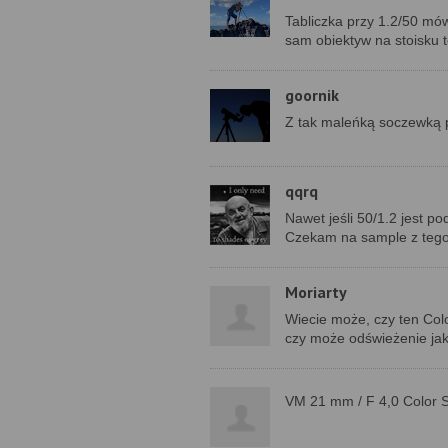
Tabliczka przy 1.2/50 mówi
sam obiektyw na stoisku te
goornik
Z tak maleńką soczewką p
qqrq
Nawet jeśli 50/1.2 jest p
Czekam na sample z tego
Moriarty
Wiecie może, czy ten Col
czy może odświeżenie jak
VM 21 mm / F 4,0 Color 