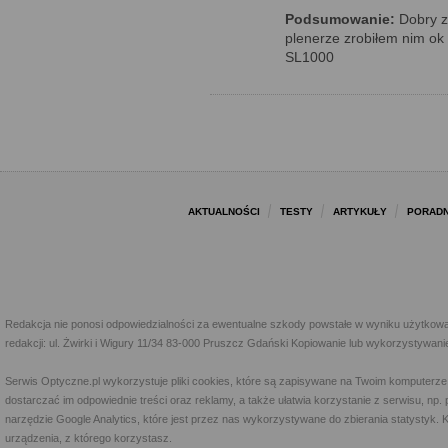
Podsumowanie:
Dobry z
plenerze zrobiłem nim ok
SL1000
AKTUALNOŚCI
TESTY
ARTYKUŁY
PORADN
Redakcja nie ponosi odpowiedzialności za ewentualne szkody powstałe w wyniku użytkowa
redakcji: ul. Żwirki i Wigury 11/34 83-000 Pruszcz Gdański Kopiowanie lub wykorzystywan
Serwis Optyczne.pl wykorzystuje pliki cookies, które są zapisywane na Twoim komputerze
dostarczać im odpowiednie treści oraz reklamy, a także ułatwia korzystanie z serwisu, 
narzędzie Google Analytics, które jest przez nas wykorzystywane do zbierania statystyk. 
urządzenia, z którego korzystasz.