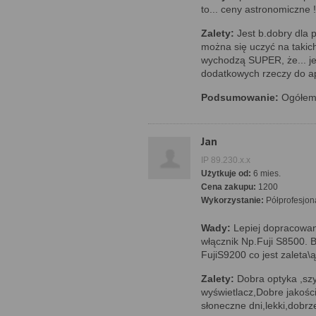
to... ceny astronomiczne !
Zalety:
Jest b.dobry dla p
można się uczyć na takic
wychodzą SUPER, że... je
dodatkowych rzeczy do ap
Podsumowanie:
Ogółem j
Jan
IP 89.230.x.x
Użytkuje od:
6 mies.
Cena zakupu:
1200
Wykorzystanie:
Półprofesjon
Wady:
Lepiej dopracowan
włącznik Np.Fuji S8500. B
FujiS9200 co jest zaleta\
Zalety:
Dobra optyka ,szy
wyświetlacz,Dobre jakości
słoneczne dni,lekki,dobrz