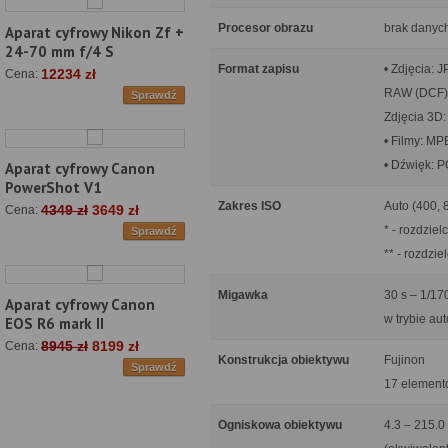
Procesor obrazu
brak danyc
Aparat cyfrowy Nikon Zf +
24-70 mm f/4 S
Format zapisu
• Zdjęcia: 
12234 zł
Cena:
RAW (DCF
Sprawdź
Zdjęcia 3D
• Filmy: M
• Dźwięk: 
Aparat cyfrowy Canon
PowerShot V1
Zakres ISO
Auto (400, 
4349 zł
3649 zł
Cena:
* - rozdzie
Sprawdź
** - rozdzi
Migawka
30 s – 1/17
Aparat cyfrowy Canon
w trybie aut
EOS R6 mark II
8945 zł
8199 zł
Cena:
Konstrukcja obiektywu
Fujinon
Sprawdź
17 element
Ogniskowa obiektywu
4.3 – 215.