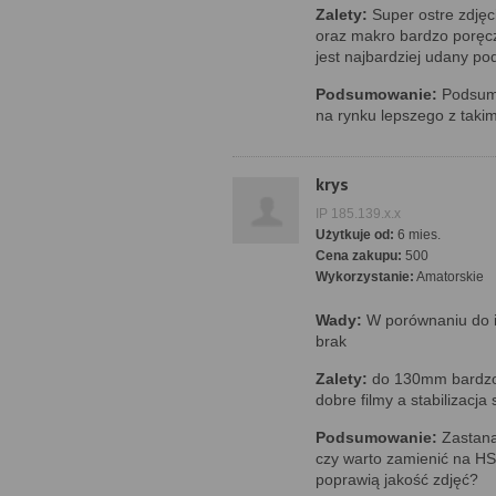
Zalety:
Super ostre zdjęc
oraz makro bardzo poręc
jest najbardziej udany p
Podsumowanie:
Podsumo
na rynku lepszego z takim
krys
IP 185.139.x.x
Użytkuje od:
6 mies.
Cena zakupu:
500
Wykorzystanie:
Amatorskie
Wady:
W porównaniu do 
brak
Zalety:
do 130mm bardzo 
dobre filmy a stabilizacja 
Podsumowanie:
Zastana
czy warto zamienić na HS
poprawią jakość zdjęć?