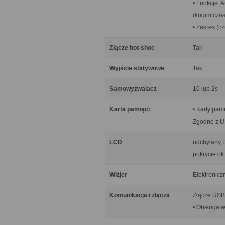
• Funkcje: 
długim czas
• Zakres (cz
Złącze hot-shoe
Tak
Wyjście statywowe
Tak
Samowyzwalacz
10 lub 2s
Karta pamięci
• Karty pa
Zgodne z U
LCD
odchylany, 
pokrycie ok
Wizjer
Elektronicz
Komunikacja i złącza
Złącze USB 
• Obsługa w