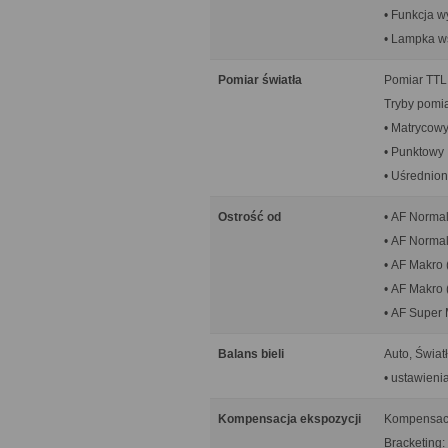
• Funkcja w
• Lampka 
Pomiar światła
Pomiar TTL
Tryby pomia
• Matrycow
• Punktowy
• Uśrednio
Ostrość od
• AF Normal
• AF Normal
• AF Makro 
• AF Makro (
• AF Super 
Balans bieli
Auto, Świat
• ustawieni
Kompensacja ekspozycji
Kompensacja
Bracketing: 