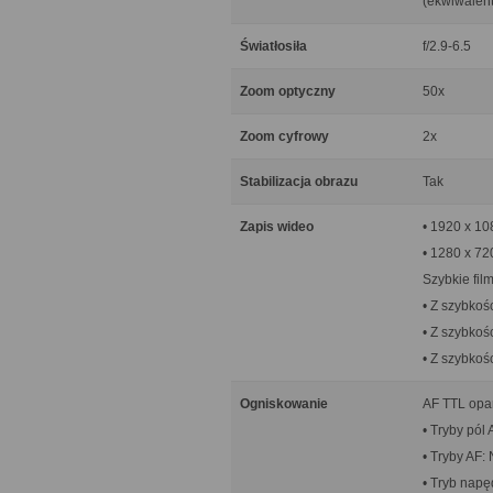
(ekwiwalent
Światłosiła
f/2.9-6.5
Zoom optyczny
50x
Zoom cyfrowy
2x
Stabilizacja obrazu
Tak
Zapis wideo
• 1920 x 108
• 1280 x 72
Szybkie film
• Z szybkośc
• Z szybkośc
• Z szybkośc
Ogniskowanie
AF TTL opar
• Tryby pól
• Tryby AF:
• Tryb napę