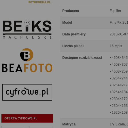
Producent
Fujifilm
Model
FinePix SL
Data premiery
2013-01-07
Liczba pikseli
16 Mpix
Dostępne rozdzielczości
• 4608×345
• 4608×3072
• 4608×259
• 3264×244
• 3264×2176
• 3264×184
• 2304×172
• 2304×1536
• 1920×108
OFERTA CYFROWE.PL
Matryca
1/2.3 cala,