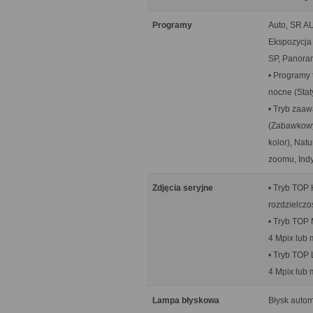
Programy
Auto, SR A
Ekspozycja 
SP, Panora
• Programy 
nocne (Stat
• Tryb zaaw
(Zabawkowy 
kolor), Natu
zoomu, Ind
Zdjęcia seryjne
• Tryb TOP 
rozdzielczo
• Tryb TOP 
4 Mpix lub 
• Tryb TOP 
4 Mpix lub 
Lampa błyskowa
Błysk autom