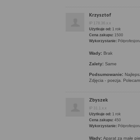
Krzysztof
IP 178.36.x.x
Użytkuje od:
1 rok
Cena zakupu:
1500
Wykorzystanie:
Półprofesjon
Wady:
Brak
Zalety:
Same
Podsumowanie:
Najlepsz
Zdjęcia - poezja. Polecam
Zbyszek
IP 31.1.x.x
Użytkuje od:
1 rok
Cena zakupu:
450
Wykorzystanie:
Półprofesjon
Wady:
Aparat za małe pie