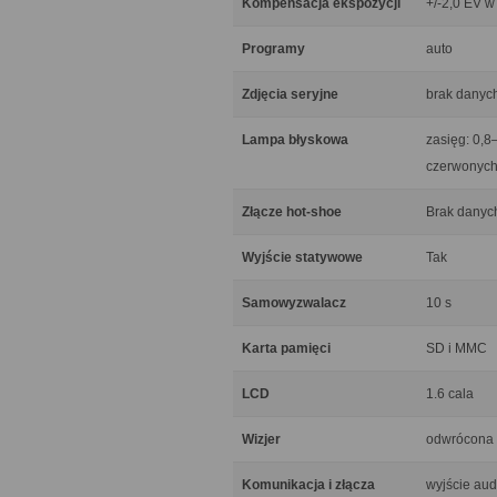
Kompensacja ekspozycji
+/-2,0 EV w
Programy
auto
Zdjęcia seryjne
brak danyc
Lampa błyskowa
zasięg: 0,8
czerwonych 
Złącze hot-shoe
Brak danyc
Wyjście statywowe
Tak
Samowyzwalacz
10 s
Karta pamięci
SD i MMC
LCD
1.6 cala
Wizjer
odwrócona 
Komunikacja i złącza
wyjście aud