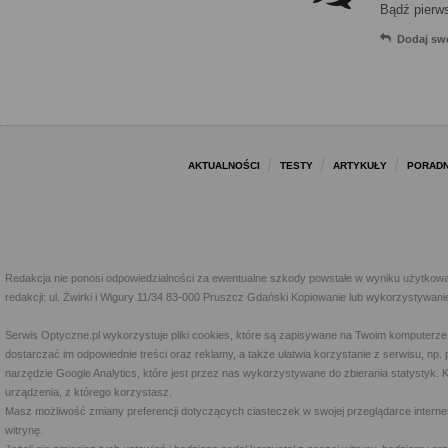
Bądź pierw
Dodaj sw
AKTUALNOŚCI
TESTY
ARTYKUŁY
PORADN
Redakcja nie ponosi odpowiedzialności za ewentualne szkody powstałe w wyniku użytkowa
redakcji: ul. Żwirki i Wigury 11/34 83-000 Pruszcz Gdański Kopiowanie lub wykorzystywan
Serwis Optyczne.pl wykorzystuje pliki cookies, które są zapisywane na Twoim komputerze
dostarczać im odpowiednie treści oraz reklamy, a także ułatwia korzystanie z serwisu, 
narzędzie Google Analytics, które jest przez nas wykorzystywane do zbierania statystyk. 
urządzenia, z którego korzystasz.
Masz możliwość zmiany preferencji dotyczących ciasteczek w swojej przeglądarce internet
witrynę.