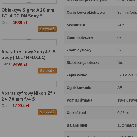
Konstrukcja obiektywu
brak danyc
Obiektyw Sigma A 20 mm
Ogniskowa obiektywu
35 mm (odp
f/1.4 DG DN Sony E
4589 zł
Cena:
Światłosiła
f/4.5
Sprawdź
Zoom optyczny
0x
Zoom cyfrowy
5x
Aparat cyfrowy Sony A7 IV
body (ILCE7M4B.CEC)
Stabilizacja obrazu
Nie
8499 zł
Cena:
Sprawdź
Zapis wideo
320 × 240 2
Ogniskowanie
AF
Aparat cyfrowy Nikon Zf +
24-70 mm f/4 S
Pomiar światła
stałe ustawi
12234 zł
Cena:
Sprawdź
Ostrość od
0.85 m
Balans bieli
automatycz