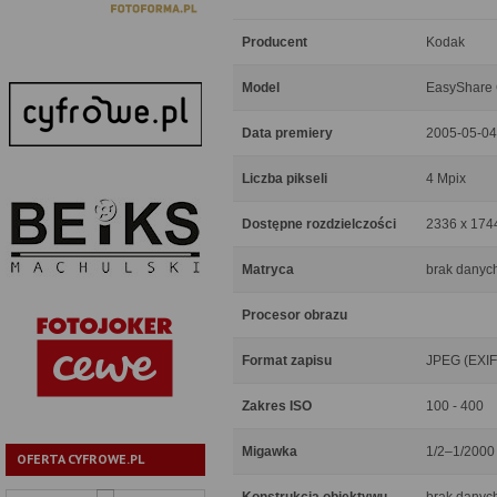
Producent
Kodak
Model
EasyShare
Data premiery
2005-05-04
Liczba pikseli
4 Mpix
Dostępne rozdzielczości
2336 x 174
Matryca
brak danyc
Procesor obrazu
Format zapisu
JPEG (EXIF
Zakres ISO
100 - 400
Migawka
1/2–1/2000
OFERTA CYFROWE.PL