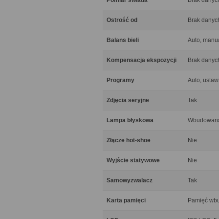
Pomiar światła
Brak danyc
Ostrość od
Brak danyc
Balans bieli
Auto, manu
Kompensacja ekspozycji
Brak danyc
Programy
Auto, usta
Zdjęcia seryjne
Tak
Lampa błyskowa
Wbudowana
Złącze hot-shoe
Nie
Wyjście statywowe
Nie
Samowyzwalacz
Tak
Karta pamięci
Pamięć wbu