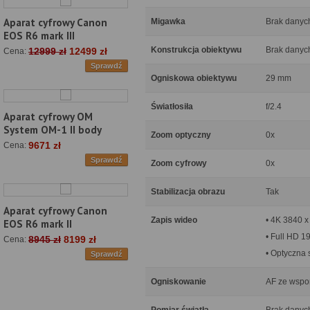
Aparat cyfrowy Canon
Migawka
Brak danyc
EOS R6 mark III
Konstrukcja obiektywu
Brak danyc
12999 zł
12499 zł
Cena:
Sprawdź
Ogniskowa obiektywu
29 mm
Światłosiła
f/2.4
Aparat cyfrowy OM
System OM-1 II body
Zoom optyczny
0x
9671 zł
Cena:
Sprawdź
Zoom cyfrowy
0x
Stabilizacja obrazu
Tak
Aparat cyfrowy Canon
Zapis wideo
• 4K 3840 x 
EOS R6 mark II
• Full HD 1
8945 zł
8199 zł
Cena:
• Optyczna 
Sprawdź
Ogniskowanie
AF ze wspo