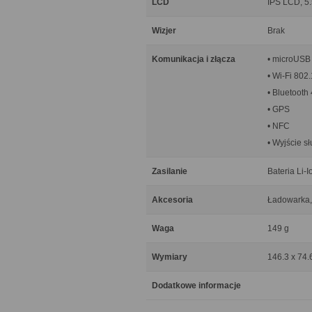
LCD
IPS LCD, 5.
Wizjer
Brak
Komunikacja i złącza
• microUSB
• Wi-Fi 802.
• Bluetooth 
• GPS
• NFC
• Wyjście 
Zasilanie
Bateria Li-
Akcesoria
Ładowarka,
Waga
149 g
Wymiary
146.3 x 74.
Dodatkowe informacje