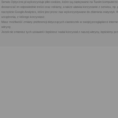
Serwis Optyczne.pl wykorzystuje pliki cookies, które są zapisywane na Twoim komputerze
dostarczać im odpowiednie treści oraz reklamy, a także ułatwia korzystanie z serwisu, 
narzędzie Google Analytics, które jest przez nas wykorzystywane do zbierania statystyk. 
urządzenia, z którego korzystasz.
Masz możliwość zmiany preferencji dotyczących ciasteczek w swojej przeglądarce internet
witrynę.
Jeżeli nie zmienisz tych ustawień i będziesz nadal korzystał z naszej witryny, będziemy 