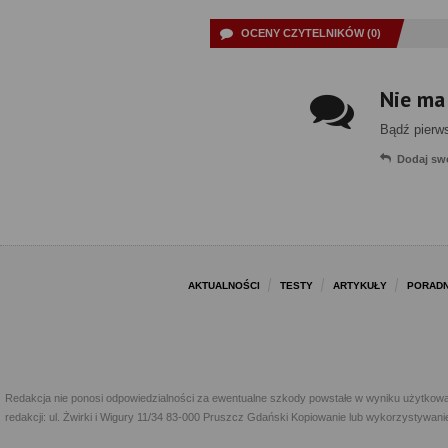
OCENY CZYTELNIKÓW (0)
Nie ma
Bądź pierw
Dodaj sw
AKTUALNOŚCI
TESTY
ARTYKUŁY
PORADN
Redakcja nie ponosi odpowiedzialności za ewentualne szkody powstałe w wyniku użytkowa
redakcji: ul. Żwirki i Wigury 11/34 83-000 Pruszcz Gdański Kopiowanie lub wykorzystywan