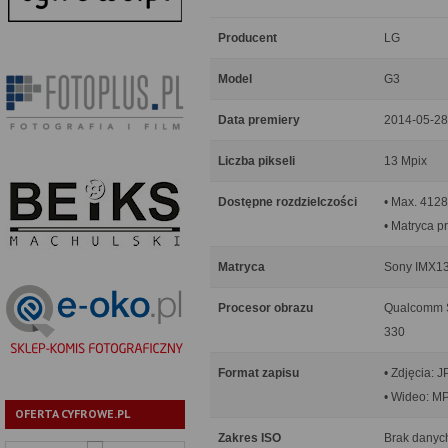
Producent
LG
Model
G3
Data premiery
2014-05-28
Liczba pikseli
13 Mpix
Dostępne rozdzielczości
• Max. 4128
• Matryca p
Matryca
Sony IMX13
Procesor obrazu
Qualcomm S
330
Format zapisu
• Zdjęcia: 
• Wideo: M
OFERTA CYFROWE.PL
Zakres ISO
Brak danyc