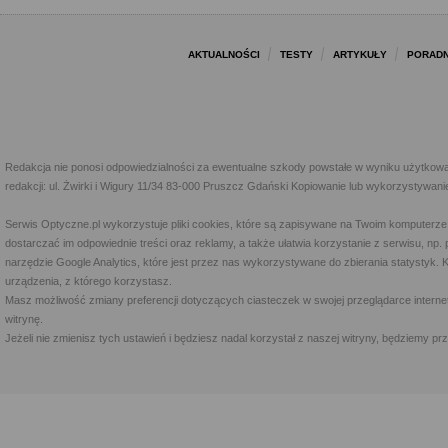
AKTUALNOŚCI
TESTY
ARTYKUŁY
PORADN
Redakcja nie ponosi odpowiedzialności za ewentualne szkody powstałe w wyniku użytkowa
redakcji: ul. Żwirki i Wigury 11/34 83-000 Pruszcz Gdański Kopiowanie lub wykorzystywan
Serwis Optyczne.pl wykorzystuje pliki cookies, które są zapisywane na Twoim komputerze
dostarczać im odpowiednie treści oraz reklamy, a także ułatwia korzystanie z serwisu, 
narzędzie Google Analytics, które jest przez nas wykorzystywane do zbierania statystyk. 
urządzenia, z którego korzystasz.
Masz możliwość zmiany preferencji dotyczących ciasteczek w swojej przeglądarce internet
witrynę.
Jeżeli nie zmienisz tych ustawień i będziesz nadal korzystał z naszej witryny, będziemy 