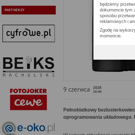
będziemy przetwa
dokumencie tym zn
PARTNERZY
sposobu przetwar
reklamowych i an
Zgodę na wykorzy
momencie.
9 czerwca
2026
10:40
Pełnoklatkowy bezlusterkowiec 
oprogramowania układowego. No