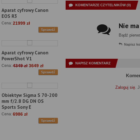
KOMENTARZE CZYTELNIKÓW (0)
Aparat cyfrowy Canon
EOS R3
21999 zł
Cena:
Nie ma
Sprawdź
Bądź pierw
Napisz k
Aparat cyfrowy Canon
PowerShot V1
NAPISZ KOMENTARZ
4349 zł
3649 zł
Cena:
Sprawdź
Komen
Zaloguj się
. 
Obiektyw Sigma S 70-200
mm f/2.8 DG DN OS
Sports Sony E
6986 zł
Cena:
Sprawdź