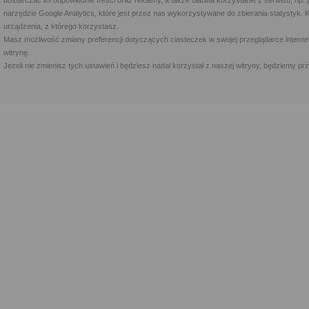
dostarczać im odpowiednie treści oraz reklamy, a także ułatwia korzystanie z serwisu, 
narzędzie Google Analytics, które jest przez nas wykorzystywane do zbierania statystyk. 
urządzenia, z którego korzystasz.
Masz możliwość zmiany preferencji dotyczących ciasteczek w swojej przeglądarce internet
witrynę.
Jeżeli nie zmienisz tych ustawień i będziesz nadal korzystał z naszej witryny, będziemy 