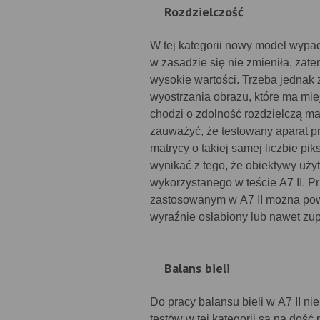
Rozdzielczość
W tej kategorii nowy model wypa
w zasadzie się nie zmieniła, zate
wysokie wartości. Trzeba jednak 
wyostrzania obrazu, które ma mie
chodzi o zdolność rozdzielczą mat
zauważyć, że testowany aparat 
matrycy o takiej samej liczbie p
wynikać z tego, że obiektywy uży
wykorzystanego w teście A7 II. P
zastosowanym w A7 II można powi
wyraźnie osłabiony lub nawet zup
Balans bieli
Do pracy balansu bieli w A7 II n
testów w tej kategorii są na doś