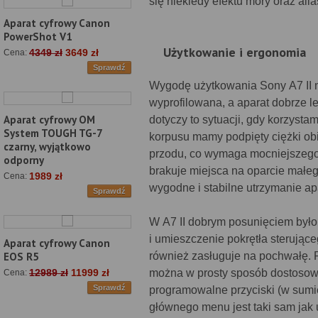
się niekiedy efektu mory oraz alia
Aparat cyfrowy Canon
PowerShot V1
Użytkowanie i ergonomia
4349 zł
3649 zł
Cena:
Sprawdź
Wygodę użytkowania Sony A7 II m
wyprofilowana, a aparat dobrze l
Aparat cyfrowy OM
dotyczy to sytuacji, gdy korzysta
System TOUGH TG-7
korpusu mamy podpięty ciężki ob
czarny, wyjątkowo
przodu, co wymaga mocniejszego z
odporny
brakuje miejsca na oparcie małe
1989 zł
Cena:
wygodne i stabilne utrzymanie apa
Sprawdź
W A7 II dobrym posunięciem było
i umieszczenie pokrętła sterując
Aparat cyfrowy Canon
również zasługuje na pochwałę. P
EOS R5
można w prosty sposób dostosować
12989 zł
11999 zł
Cena:
Sprawdź
programowalne przyciski (w sumi
głównego menu jest taki sam jak 