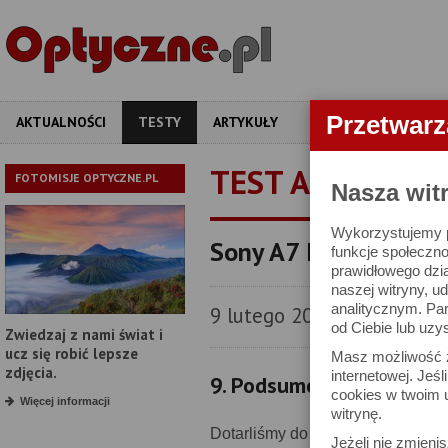
Przetwar
AKTUALNOŚCI
TESTY
ARTYKUŁY
APARATY
OBIEKT
TEST APARATU
FOTOMISJE OPTYCZNE.PL
Nasza wit
Wykorzystujemy pl
Sony A7 II - test apar
funkcje społeczno
prawidłowego dzia
naszej witryny, 
analitycznym. Pa
9 lutego 2015
od Ciebie lub uzy
Zwiedzaj z nami świat i
ucz się robić lepsze
Masz możliwość z
zdjęcia.
internetowej. Jeś
9. Podsumowanie
cookies w twoim u
Więcej informacji
witrynę.
Dotarliśmy do końca testu, pods
Jeżeli nie zmienis