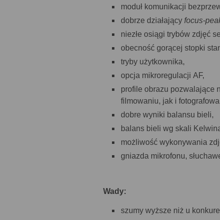
moduł komunikacji bezprze
dobrze działający
focus-pea
niezłe osiągi trybów zdjęć s
obecność gorącej stopki sta
tryby użytkownika,
opcja mikroregulacji AF,
profile obrazu pozwalające
filmowaniu, jak i fotografowa
dobre wyniki balansu bieli,
balans bieli wg skali Kelwi
możliwość wykonywania zdję
gniazda mikrofonu, słuchaw
Wady:
szumy wyższe niż u konkuren