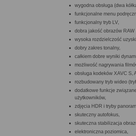
wygodna obsługa (dwa kółka
funkcjonalne menu podręczne
funkcjonalny tryb LV,
dobra jakość obrazów RAW n
wysoka rozdzielczość uzys
dobry zakres tonalny,
całkiem dobre wyniki dynami
możliwość nagrywania filmó
obsługa kodeków XAVC S, 
rozbudowany tryb wideo (try
dodatkowe funkcje związan
użytkowników,
zdjęcia HDR i tryby panoram
skuteczny autofokus,
skuteczna stabilizacja obraz
elektroniczna poziomica,