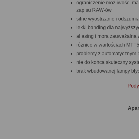
ograniczenie możliwości mat
zapisu RAW-ów,
silne wyostrzanie i odszumi
lekki banding dla najwyższyc
aliasing i mora zauważalna 
różnice w wartościach MTF
problemy z automatycznym b
nie do końca skuteczny syst
brak wbudowanej lampy bły
Podys
Apar