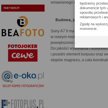
omawianego aparatu.
będziemy przetwa
dokumencie tym zn
PARTNERZY
sposobu przetwar
reklamowych i an
Budowa, jakość wykonania 
Zgodę na wykorzy
momencie.
Sony A7 II ma nieco większy rozm
w nowym modelu jest o 11.5 mm w
powiększono również nieznacznie
Do jakości wykonania i solidnośc
i przedni element korpusu oraz w
stopów magnezu, a cała konstruk