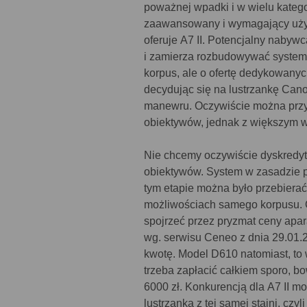
poważnej wpadki i w wielu kateg
zaawansowany i wymagający użyt
oferuje A7 II. Potencjalny nabywc
i zamierza rozbudowywać system,
korpus, ale o ofertę dedykowanyc
decydując się na lustrzankę Can
manewru. Oczywiście można przy
obiektywów, jednak z większym wy
Nie chcemy oczywiście dyskredyt
obiektywów. System w zasadzie p
tym etapie można było przebiera
możliwościach samego korpusu. C
spojrzeć przez pryzmat ceny apar
wg. serwisu Ceneo z dnia 29.01.
kwotę. Model D610 natomiast, to 
trzeba zapłacić całkiem sporo, b
6000 zł. Konkurencją dla A7 II m
lustrzanka z tej samej stajni, cz