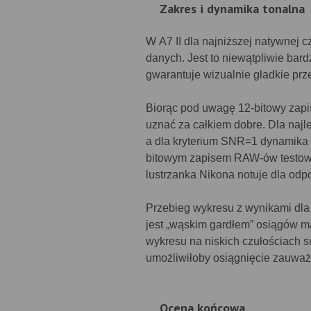
Zakres i dynamika tonalna
W A7 II dla najniższej natywnej c
danych. Jest to niewątpliwie bar
gwarantuje wizualnie gładkie prze
Biorąc pod uwagę 12-bitowy zapi
uznać za całkiem dobre. Dla najle
a dla kryterium SNR=1 dynamika 
bitowym zapisem RAW-ów testow
lustrzanka Nikona notuje dla odp
Przebieg wykresu z wynikami dla 
jest „wąskim gardłem” osiągów m
wykresu na niskich czułościach s
umożliwiłoby osiągnięcie zauważa
Ocena końcowa